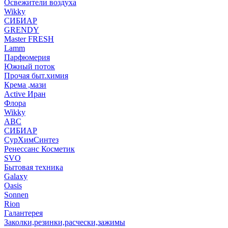
Освежители воздуха
Wikky
СИБИАР
GRENDY
Master FRESH
Lamm
Парфюмерия
Южный поток
Прочая быт.химия
Крема ,мази
Аctive Иран
Флора
Wikky
АВС
СИБИАР
СурХимСинтез
Ренессанс Косметик
SVO
Бытовая техника
Galaxy
Oasis
Sonnen
Rion
Галантерея
Заколки,резинки,расчески,зажимы