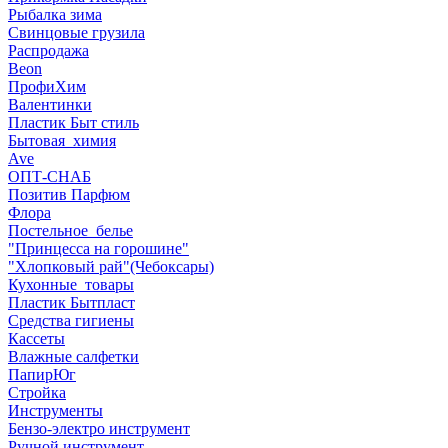
Рыбалка зима
Свинцовые грузила
Распродажа
Beon
ПрофиХим
Валентинки
Пластик Быт стиль
Бытовая_химия
Ave
ОПТ-СНАБ
Позитив Парфюм
Флора
Постельное_белье
"Принцесса на горошине"
"Хлопковый рай"(Чебоксары)
Кухонные_товары
Пластик Бытпласт
Средства гигиены
Кассеты
Влажные салфетки
ПапирЮг
Стройка
Инструменты
Бензо-электро инструмент
Ручной инструмент