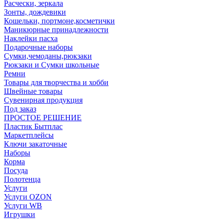
Расчески, зеркала
Зонты, дождевики
Кошельки, портмоне,косметички
Маникюрные принадлежности
Наклейки пасха
Подарочные наборы
Сумки,чемоданы,рюкзаки
Рюкзаки и Сумки школьные
Ремни
Товары для творчества и хобби
Швейные товары
Сувенирная продукция
Под заказ
ПРОСТОЕ РЕШЕНИЕ
Пластик Бытплас
Маркетплейсы
Ключи закаточные
Наборы
Корма
Посуда
Полотенца
Услуги
Услуги OZON
Услуги WB
Игрушки