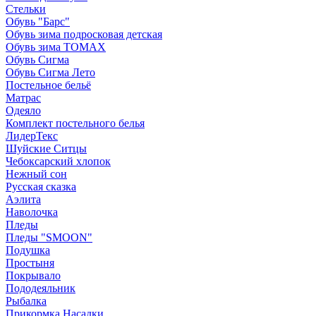
Стельки
Обувь "Барс"
Обувь зима подросковая детская
Обувь зима ТОМАХ
Обувь Сигма
Обувь Сигма Лето
Постельное бельё
Матрас
Одеяло
Комплект постельного белья
ЛидерТекс
Шуйские Ситцы
Чебоксарский хлопок
Нежный сон
Русская сказка
Аэлита
Наволочка
Пледы
Пледы "SMOON"
Подушка
Простыня
Покрывало
Пододеяльник
Рыбалка
Прикормка Насадки