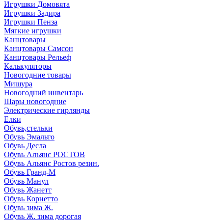
Игрушки Домовята
Игрушки Задира
Игрушки Пенза
Мягкие игрушки
Канцтовары
Канцтовары Самсон
Канцтовары Рельеф
Калькуляторы
Новогодние товары
Мишура
Новогодний инвентарь
Шары новогодние
Электрические гирлянды
Елки
Обувь,стельки
Обувь Эмальто
Обувь Десла
Обувь Альянс РОСТОВ
Обувь Альянс Ростов резин.
Обувь Гранд-М
Обувь Манул
Обувь Жанетт
Обувь Корнетто
Обувь зима Ж.
Обувь Ж. зима дорогая