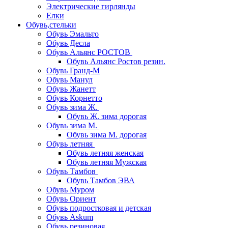
Электрические гирлянды
Елки
Обувь,стельки
Обувь Эмальто
Обувь Десла
Обувь Альянс РОСТОВ
Обувь Альянс Ростов резин.
Обувь Гранд-М
Обувь Манул
Обувь Жанетт
Обувь Корнетто
Обувь зима Ж.
Обувь Ж. зима дорогая
Обувь зима М.
Обувь зима М. дорогая
Обувь летняя
Обувь летняя женская
Обувь летняя Мужская
Обувь Тамбов
Обувь Тамбов ЭВА
Обувь Муром
Обувь Ориент
Обувь подростковая и детская
Обувь Askum
Обувь резиновая