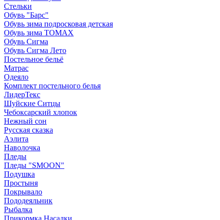
Стельки
Обувь "Барс"
Обувь зима подросковая детская
Обувь зима ТОМАХ
Обувь Сигма
Обувь Сигма Лето
Постельное бельё
Матрас
Одеяло
Комплект постельного белья
ЛидерТекс
Шуйские Ситцы
Чебоксарский хлопок
Нежный сон
Русская сказка
Аэлита
Наволочка
Пледы
Пледы "SMOON"
Подушка
Простыня
Покрывало
Пододеяльник
Рыбалка
Прикормка Насадки