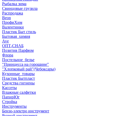
Рыбалка зима
Свинцовые грузила
Распродажа
Beon
ПрофиХим
Валентинки
Пластик Быт стиль
Бытовая_химия
Ave
ОПТ-СНАБ
Позитив Парфюм
Флора
Постельное_белье
"Принцесса на горошине"
"Хлопковый рай"(Чебоксары)
Кухонные_товары
Пластик Бытпласт
Средства гигиены
Кассеты
Влажные салфетки
ПапирЮг
Стройка
Инструменты
Бензо-электро инструмент
Ручной инструмент