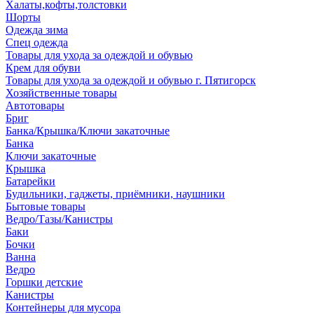
Халаты,кофты,толстовки
Шорты
Одежда зима
Спец одежда
Товары для ухода за одеждой и обувью
Крем для обуви
Товары для ухода за одеждой и обувью г. Пятигорск
Хозяйственные товары
Автотовары
Бриг
Банка/Крышка/Ключи закаточные
Банка
Ключи закаточные
Крышка
Батарейки
Будильники, гаджеты, приёмники, наушники
Бытовые товары
Ведро/Тазы/Канистры
Баки
Бочки
Ванна
Ведро
Горшки детские
Канистры
Контейнеры для мусора