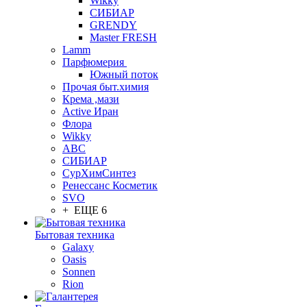
Wikky
СИБИАР
GRENDY
Master FRESH
Lamm
Парфюмерия
Южный поток
Прочая быт.химия
Крема ,мази
Аctive Иран
Флора
Wikky
АВС
СИБИАР
СурХимСинтез
Ренессанс Косметик
SVO
+ ЕЩЕ 6
Бытовая техника
Galaxy
Oasis
Sonnen
Rion