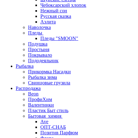
Чебоксарский хлопок
Нежный сон
Русская сказка
Аэлита
Наволочка
Пледы
Пледы "SMOON"
Подушка
Простыня
Покрывало
Пододеяльник
Рыбалка
Прикормка Насадки
Рыбалка зима
Свинцовые грузила
Распродажа
Beon
ПрофиХим
Валентинки
Пластик Быт стиль
Бытовая_химия
Ave
ОПТ-СНАБ
Позитив Парфюм