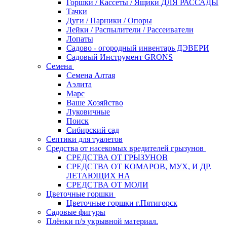
Горшки / Кассеты / Ящики ДЛЯ РАССАДЫ
Тачки
Дуги / Парники / Опоры
Лейки / Распылители / Рассеиватели
Лопаты
Садово - огородный инвентарь ДЭВЕРИ
Садовый Инструмент GRONS
Семена
Семена Алтая
Аэлита
Марс
Ваше Хозяйство
Луковичные
Поиск
Сибирский сад
Септики для туалетов
Средства от насекомых вредителей грызунов
СPEДСТВА ОТ ГРЫЗУНОВ
СРЕДСТВА ОТ КОМАРОВ, МУХ, И ДР.
ЛЕТАЮЩИХ НА
СРЕДСТВА ОТ МОЛИ
Цветочные горшки
Цветочные горшки г.Пятигорск
Садовые фигуры
Плёнки п/э укрывной материал.