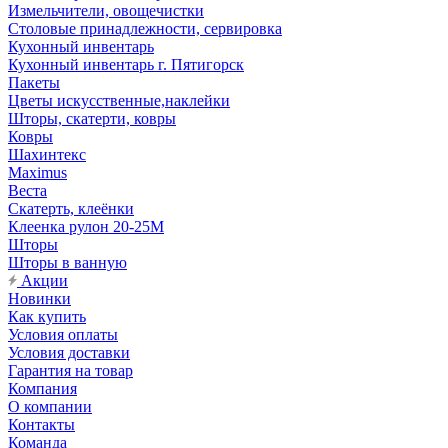
Измельчители, овощечистки
Столовые принадлежности, сервировка
Кухонный инвентарь
Кухонный инвентарь г. Пятигорск
Пакеты
Цветы искусственные,наклейки
Шторы, скатерти, ковры
Ковры
Шахинтекс
Maximus
Веста
Скатерть, клеёнки
Клеенка рулон 20-25М
Шторы
Шторы в ванную
Акции
Новинки
Как купить
Условия оплаты
Условия доставки
Гарантия на товар
Компания
О компании
Контакты
Команда