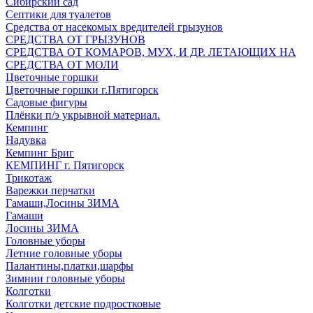
Сибирский сад
Септики для туалетов
Средства от насекомых вредителей грызунов
СPEДСТВА ОТ ГРЫЗУНОВ
СРЕДСТВА ОТ КОМАРОВ, МУХ, И ДР. ЛЕТАЮЩИХ НА
СРЕДСТВА ОТ МОЛИ
Цветочные горшки
Цветочные горшки г.Пятигорск
Садовые фигуры
Плёнки п/э укрывной материал.
Кемпинг
Надувка
Кемпинг Бриг
КЕМПИНГ г. Пятигорск
Трикотаж
Варежки перчатки
Гамаши,Лосины ЗИМА
Гамаши
Лосины ЗИМА
Головные уборы
Летние головные уборы
Палантины,платки,шарфы
Зимнии головные уборы
Колготки
Колготки детские подростковые