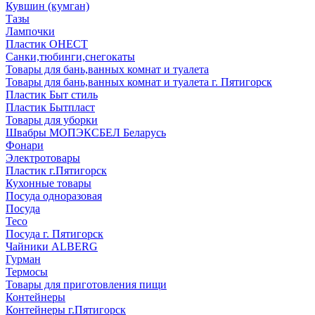
Кувшин (кумган)
Тазы
Лампочки
Пластик ОНЕСТ
Санки,тюбинги,снегокаты
Товары для бань,ванных комнат и туалета
Товары для бань,ванных комнат и туалета г. Пятигорск
Пластик Быт стиль
Пластик Бытпласт
Товары для уборки
Швабры МОПЭКСБЕЛ Беларусь
Фонари
Электротовары
Пластик г.Пятигорск
Кухонные товары
Посуда одноразовая
Посуда
Teco
Посуда г. Пятигорск
Чайники ALBERG
Гурман
Термосы
Товары для приготовления пищи
Контейнеры
Контейнеры г.Пятигорск