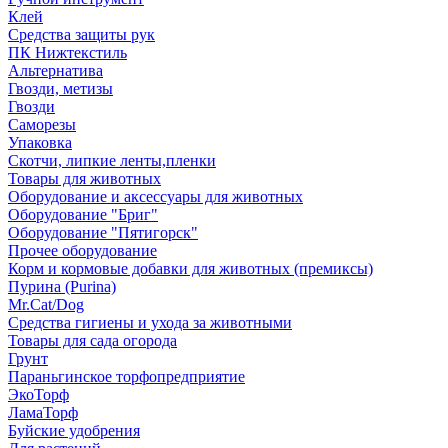
Клей
Средства защиты рук
ПК Нижтекстиль
Альтернатива
Гвозди, метизы
Гвозди
Саморезы
Упаковка
Скотчи, липкие ленты,пленки
Товары для животных
Оборудование и аксессуары для животных
Оборудование "Бриг"
Оборудование "Пятигорск"
Прочее оборудование
Корм и кормовые добавки для животных (премиксы)
Пурина (Purina)
Mr.Cat/Dog
Средства гигиены и ухода за животными
Товары для сада огорода
Грунт
Параньгинское торфопредприятие
ЭкоТорф
ЛамаТорф
Буйские удобрения