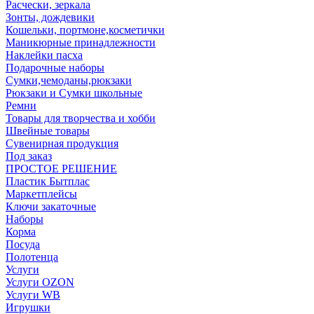
Расчески, зеркала
Зонты, дождевики
Кошельки, портмоне,косметички
Маникюрные принадлежности
Наклейки пасха
Подарочные наборы
Сумки,чемоданы,рюкзаки
Рюкзаки и Сумки школьные
Ремни
Товары для творчества и хобби
Швейные товары
Сувенирная продукция
Под заказ
ПРОСТОЕ РЕШЕНИЕ
Пластик Бытплас
Маркетплейсы
Ключи закаточные
Наборы
Корма
Посуда
Полотенца
Услуги
Услуги OZON
Услуги WB
Игрушки