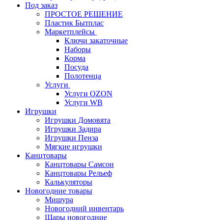
Под заказ
ПРОСТОЕ РЕШЕНИЕ
Пластик Бытплас
Маркетплейсы
Ключи закаточные
Наборы
Корма
Посуда
Полотенца
Услуги
Услуги OZON
Услуги WB
Игрушки
Игрушки Домовята
Игрушки Задира
Игрушки Пенза
Мягкие игрушки
Канцтовары
Канцтовары Самсон
Канцтовары Рельеф
Калькуляторы
Новогодние товары
Мишура
Новогодний инвентарь
Шары новогодние