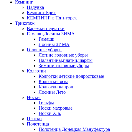
Кемпинг
Надувка
Кемпинг Бриг
КЕМПИНГ г. Пятигорск
Трикотаж
Варежки перчатки
Гамаши,Лосины ЗИМА
Гамаши
Лосины ЗИМА
Головные уборы
Летние головные уборы
Палантины,платки,шарфы
Зимнии головные уборы
Колготки
Колготки детские подростковые
Колготки зима
Колготки капрон
Лосины Лето
Носки
Гольфы
Носки махровые
Носки Х.Б.
Платки
Полотенца
Полотенца Донецкая Мануфактура