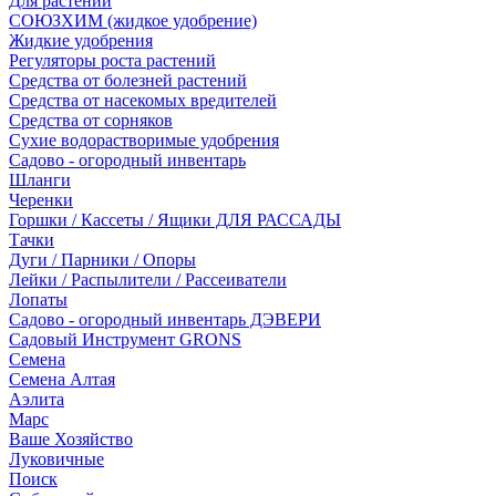
Для растений
СОЮЗХИМ (жидкое удобрение)
Жидкие удобрения
Регуляторы роста растений
Средства от болезней растений
Средства от насекомых вредителей
Средства от сорняков
Сухие водорастворимые удобрения
Садово - огородный инвентарь
Шланги
Черенки
Горшки / Кассеты / Ящики ДЛЯ РАССАДЫ
Тачки
Дуги / Парники / Опоры
Лейки / Распылители / Рассеиватели
Лопаты
Садово - огородный инвентарь ДЭВЕРИ
Садовый Инструмент GRONS
Семена
Семена Алтая
Аэлита
Марс
Ваше Хозяйство
Луковичные
Поиск