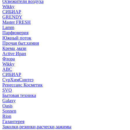
Освежители воздуха
Wikky
СИБИАР
GRENDY
Master FRESH
Lamm
Парфюмерия
Южный поток
Прочая быт.химия
Крема ,мази
Аctive Иран
Флора
Wikky
АВС
СИБИАР
СурХимСинтез
Ренессанс Косметик
SVO
Бытовая техника
Galaxy
Oasis
Sonnen
Rion
Галантерея
Заколки,резинки,расчески,зажимы