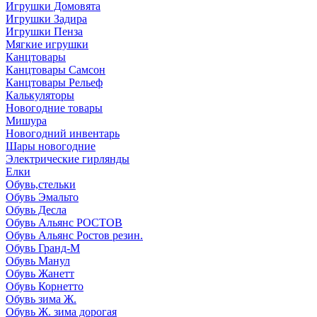
Игрушки Домовята
Игрушки Задира
Игрушки Пенза
Мягкие игрушки
Канцтовары
Канцтовары Самсон
Канцтовары Рельеф
Калькуляторы
Новогодние товары
Мишура
Новогодний инвентарь
Шары новогодние
Электрические гирлянды
Елки
Обувь,стельки
Обувь Эмальто
Обувь Десла
Обувь Альянс РОСТОВ
Обувь Альянс Ростов резин.
Обувь Гранд-М
Обувь Манул
Обувь Жанетт
Обувь Корнетто
Обувь зима Ж.
Обувь Ж. зима дорогая