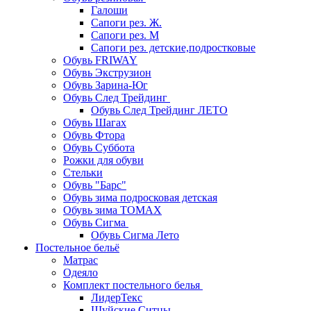
Галоши
Сапоги рез. Ж.
Сапоги рез. М
Сапоги рез. детские,подростковые
Обувь FRIWAY
Обувь Экструзион
Обувь Зарина-Юг
Обувь След Трейдинг
Обувь След Трейдинг ЛЕТО
Обувь Шагах
Обувь Фтора
Обувь Суббота
Рожки для обуви
Стельки
Обувь "Барс"
Обувь зима подросковая детская
Обувь зима ТОМАХ
Обувь Сигма
Обувь Сигма Лето
Постельное бельё
Матрас
Одеяло
Комплект постельного белья
ЛидерТекс
Шуйские Ситцы