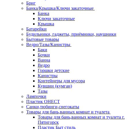
Бриг
Банка/Крышка/Ключи закаточные
Банка
Ключи закаточные
Крышка
Батарейки
Будильники, гаджеты, приёмники, наушники
Бытовые товары
Ведро/Тазы/Канистры
Баки
Бочки
Ванна
Ведро
Горшки детские
Канистры
Контейнеры для мусора
Кувшин (кумган)
Тазы
Лампочки
Пластик ОНЕСТ
Санки,тюбинги,снегокаты
Товары для бань,ванных комнат и туалета
Товары для бань,ванных комнат и туалета г.
Пятигорск
Пластик Быт стиль