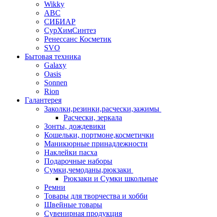
Wikky
АВС
СИБИАР
СурХимСинтез
Ренессанс Косметик
SVO
Бытовая техника
Galaxy
Oasis
Sonnen
Rion
Галантерея
Заколки,резинки,расчески,зажимы
Расчески, зеркала
Зонты, дождевики
Кошельки, портмоне,косметички
Маникюрные принадлежности
Наклейки пасха
Подарочные наборы
Сумки,чемоданы,рюкзаки
Рюкзаки и Сумки школьные
Ремни
Товары для творчества и хобби
Швейные товары
Сувенирная продукция