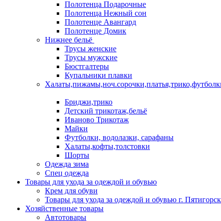
Полотенца Подарочные
Полотенца Нежный сон
Полотенце Авангард
Полотенце Домик
Нижнее бельё
Трусы женские
Трусы мужские
Бюстгалтеры
Купальники плавки
Халаты,пижамы,ноч.сорочки,платья,трико,футболк
Бриджи,трико
Детский трикотаж,бельё
Иваново Трикотаж
Майки
Футболки, водолазки, сарафаны
Халаты,кофты,толстовки
Шорты
Одежда зима
Спец одежда
Товары для ухода за одеждой и обувью
Крем для обуви
Товары для ухода за одеждой и обувью г. Пятигорск
Хозяйственные товары
Автотовары