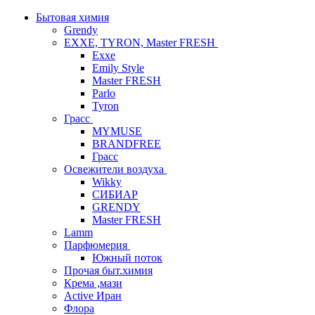
Бытовая химия
Grendy
EXXE, TYRON, Master FRESH
Exxe
Emily Style
Master FRESH
Parlo
Tyron
Грасс
MYMUSE
BRANDFREE
Грасс
Освежители воздуха
Wikky
СИБИАР
GRENDY
Master FRESH
Lamm
Парфюмерия
Южный поток
Прочая быт.химия
Крема ,мази
Аctive Иран
Флора