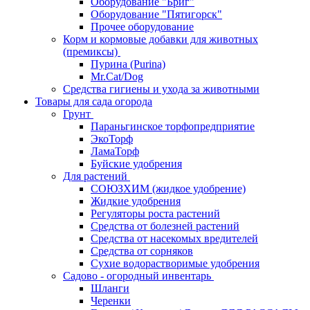
Оборудование "Бриг"
Оборудование "Пятигорск"
Прочее оборудование
Корм и кормовые добавки для животных
(премиксы)
Пурина (Purina)
Mr.Cat/Dog
Средства гигиены и ухода за животными
Товары для сада огорода
Грунт
Параньгинское торфопредприятие
ЭкоТорф
ЛамаТорф
Буйские удобрения
Для растений
СОЮЗХИМ (жидкое удобрение)
Жидкие удобрения
Регуляторы роста растений
Средства от болезней растений
Средства от насекомых вредителей
Средства от сорняков
Сухие водорастворимые удобрения
Садово - огородный инвентарь
Шланги
Черенки