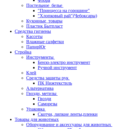
Флора
Постельное_белье
"Принцесса на горошине"
"Хлопковый рай"(Чебоксары)
Кухонные_товары
Пластик Бытпласт
Средства гигиены
Кассеты
Влажные салфетки
ПапирЮг
Стройка
Инструменты
Бензо-электро инструмент
Ручной инструмент
Клей
Средства защиты рук
ПК Нижтекстиль
Альтернатива
Гвозди, метизы
Гвозди
Саморезы
Упаковка
Скотчи, липкие ленты,пленки
Товары для животных
Оборудование и аксессуары для животных