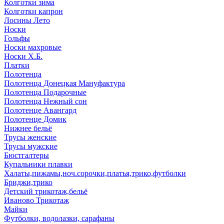
Колготки зима
Колготки капрон
Лосины Лето
Носки
Гольфы
Носки махровые
Носки Х.Б.
Платки
Полотенца
Полотенца Донецкая Мануфактура
Полотенца Подарочные
Полотенца Нежный сон
Полотенце Авангард
Полотенце Домик
Нижнее бельё
Трусы женские
Трусы мужские
Бюстгалтеры
Купальники плавки
Халаты,пижамы,ноч.сорочки,платья,трико,футболки
Бриджи,трико
Детский трикотаж,бельё
Иваново Трикотаж
Майки
Футболки, водолазки, сарафаны