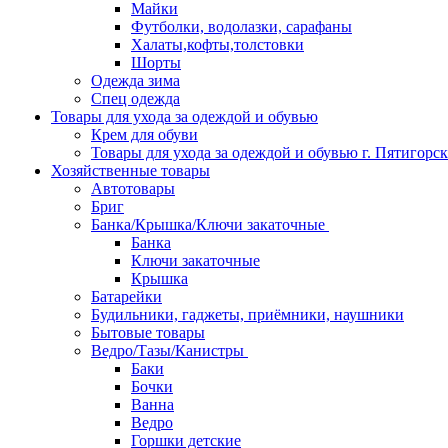
Майки
Футболки, водолазки, сарафаны
Халаты,кофты,толстовки
Шорты
Одежда зима
Спец одежда
Товары для ухода за одеждой и обувью
Крем для обуви
Товары для ухода за одеждой и обувью г. Пятигорск
Хозяйственные товары
Автотовары
Бриг
Банка/Крышка/Ключи закаточные
Банка
Ключи закаточные
Крышка
Батарейки
Будильники, гаджеты, приёмники, наушники
Бытовые товары
Ведро/Тазы/Канистры
Баки
Бочки
Ванна
Ведро
Горшки детские