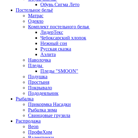
Обувь Сигма Лето
Постельное бельё
Матрас
Одеяло
Комплект постельного белья
ЛидерТекс
Чебоксарский хлопок
Нежный сон
Русская сказка
Аэлита
Наволочка
Пледы
Пледы "SMOON"
Подушка
Простыня
Покрывало
Пододеяльник
Рыбалка
Прикормка Насадки
Рыбалка зима
Свинцовые грузила
Распродажа
Beon
ПрофиХим
Валентинки