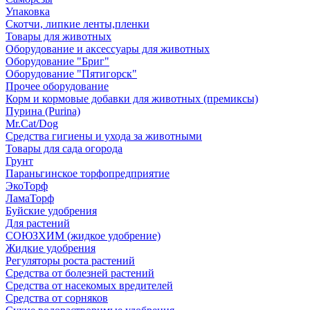
Упаковка
Скотчи, липкие ленты,пленки
Товары для животных
Оборудование и аксессуары для животных
Оборудование "Бриг"
Оборудование "Пятигорск"
Прочее оборудование
Корм и кормовые добавки для животных (премиксы)
Пурина (Purina)
Mr.Cat/Dog
Средства гигиены и ухода за животными
Товары для сада огорода
Грунт
Параньгинское торфопредприятие
ЭкоТорф
ЛамаТорф
Буйские удобрения
Для растений
СОЮЗХИМ (жидкое удобрение)
Жидкие удобрения
Регуляторы роста растений
Средства от болезней растений
Средства от насекомых вредителей
Средства от сорняков