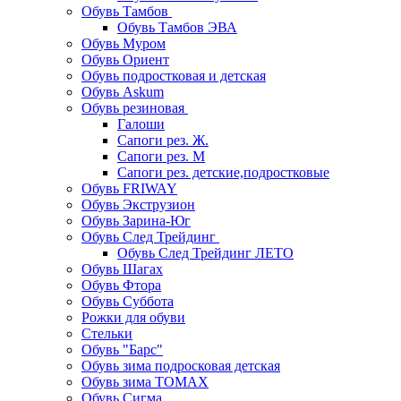
Обувь Тамбов
Обувь Тамбов ЭВА
Обувь Муром
Обувь Ориент
Обувь подростковая и детская
Обувь Askum
Обувь резиновая
Галоши
Сапоги рез. Ж.
Сапоги рез. М
Сапоги рез. детские,подростковые
Обувь FRIWAY
Обувь Экструзион
Обувь Зарина-Юг
Обувь След Трейдинг
Обувь След Трейдинг ЛЕТО
Обувь Шагах
Обувь Фтора
Обувь Суббота
Рожки для обуви
Стельки
Обувь "Барс"
Обувь зима подросковая детская
Обувь зима ТОМАХ
Обувь Сигма