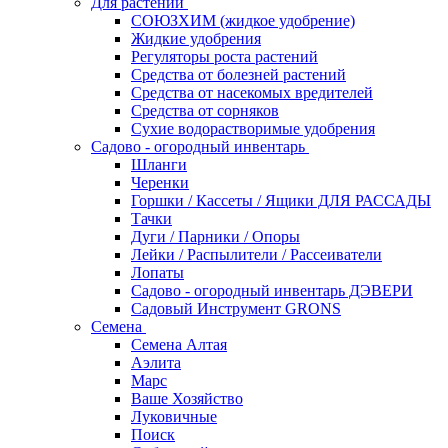
Для растений
СОЮЗХИМ (жидкое удобрение)
Жидкие удобрения
Регуляторы роста растений
Средства от болезней растений
Средства от насекомых вредителей
Средства от сорняков
Сухие водорастворимые удобрения
Садово - огородный инвентарь
Шланги
Черенки
Горшки / Кассеты / Ящики ДЛЯ РАССАДЫ
Тачки
Дуги / Парники / Опоры
Лейки / Распылители / Рассеиватели
Лопаты
Садово - огородный инвентарь ДЭВЕРИ
Садовый Инструмент GRONS
Семена
Семена Алтая
Аэлита
Марс
Ваше Хозяйство
Луковичные
Поиск