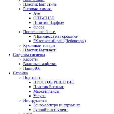
Пластик Быт стиль
Бытовая_химия
Ave
ОПТ-СНАБ
Позитив Парфюм
Флора
Постельное_белье
"Принцесса на горошине"
"Хлопковый рай"(Чебоксары)
Кухонные_товары
Пластик Бытпласт
Средства гигиены
Кассеты
Влажные салфетки
ПапирЮг
Стройка
Под заказ
ПРОСТОЕ РЕШЕНИЕ
Пластик Бытплас
Маркетплейсы
Услуги
Инструменты
Бензо-электро инструмент
Ручной инструмент