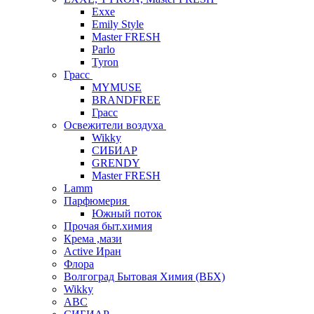
Exxe
Emily Style
Master FRESH
Parlo
Tyron
Грасс
MYMUSE
BRANDFREE
Грасс
Освежители воздуха
Wikky
СИБИАР
GRENDY
Master FRESH
Lamm
Парфюмерия
Южный поток
Прочая быт.химия
Крема ,мази
Аctive Иран
Флора
Волгоград Бытовая Химия (ВБХ)
Wikky
АВС