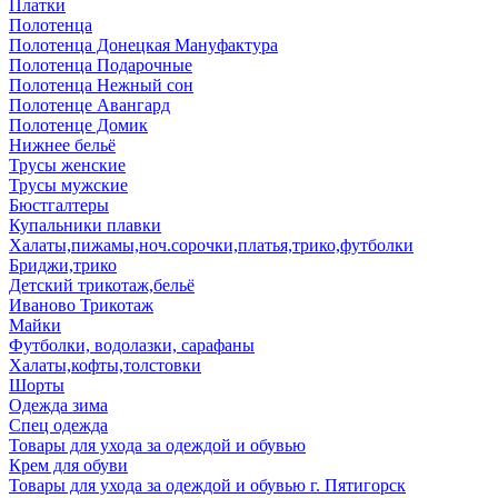
Платки
Полотенца
Полотенца Донецкая Мануфактура
Полотенца Подарочные
Полотенца Нежный сон
Полотенце Авангард
Полотенце Домик
Нижнее бельё
Трусы женские
Трусы мужские
Бюстгалтеры
Купальники плавки
Халаты,пижамы,ноч.сорочки,платья,трико,футболки
Бриджи,трико
Детский трикотаж,бельё
Иваново Трикотаж
Майки
Футболки, водолазки, сарафаны
Халаты,кофты,толстовки
Шорты
Одежда зима
Спец одежда
Товары для ухода за одеждой и обувью
Крем для обуви
Товары для ухода за одеждой и обувью г. Пятигорск