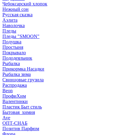
Чебоксарский хлопок
Нежный сон
Русская сказка
Аэлита
Наволочка
Пледы
Пледы "SMOON"
Подушка
Простыня
Покрывало
Пододеяльник
Рыбалка
Прикормка Насадки
Рыбалка зима
Свинцовые грузила
Распродажа
Beon
ПрофиХим
Валентинки
Пластик Быт стиль
Бытовая_химия
Ave
ОПТ-СНАБ
Позитив Парфюм
Флора