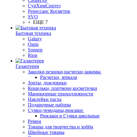
СИБИАР
СурХимСинтез
Ренессанс Косметик
SVO
+ ЕЩЕ 7
Бытовая техника
Galaxy
Oasis
Sonnen
Rion
Галантерея
Заколки,резинки,расчески,зажимы
Расчески, зеркала
Зонты, дождевики
Кошельки, портмоне,косметички
Маникюрные принадлежности
Наклейки пасха
Подарочные наборы
Сумки,чемоданы,рюкзаки
Рюкзаки и Сумки школьные
Ремни
Товары для творчества и хобби
Швейные товары