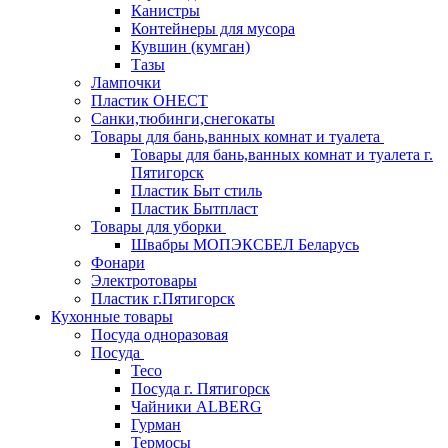
Канистры
Контейнеры для мусора
Кувшин (кумган)
Тазы
Лампочки
Пластик ОНЕСТ
Санки,тюбинги,снегокаты
Товары для бань,ванных комнат и туалета
Товары для бань,ванных комнат и туалета г.
Пятигорск
Пластик Быт стиль
Пластик Бытпласт
Товары для уборки
Швабры МОПЭКСБЕЛ Беларусь
Фонари
Электротовары
Пластик г.Пятигорск
Кухонные товары
Посуда одноразовая
Посуда
Teco
Посуда г. Пятигорск
Чайники ALBERG
Гурман
Термосы