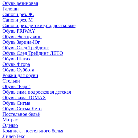
Обувь резиновая
Галоши
Сапоги рез. Ж.
Сапоги рез. М
Сапоги рез. детские,подростковые
Обувь FRIWAY
Обувь Экструзион
Обувь Зарина-Юг
Обувь След Трейдинг
Обувь След Трейдинг ЛЕТО
Обувь Шагах
Обувь Фтора
Обувь Суббота
Рожки для обуви
Стельки
Обувь "Барс"
Обувь зима подросковая детская
Обувь зима ТОМАХ
Обувь Сигма
Обувь Сигма Лето
Постельное бельё
Матрас
Одеяло
Комплект постельного белья
ЛидерТекс