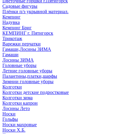
Цветочные горшки г.Пятигорск
Садовые фигуры
Плёнки п/э укрывной материал.
Кемпинг
Надувка
Кемпинг Бриг
КЕМПИНГ г. Пятигорск
Трикотаж
Варежки перчатки
Гамаши,Лосины ЗИМА
Гамаши
Лосины ЗИМА
Головные уборы
Летние головные уборы
Палантины,платки,шарфы
Зимнии головные уборы
Колготки
Колготки детские подростковые
Колготки зима
Колготки капрон
Лосины Лето
Носки
Гольфы
Носки махровые
Носки Х.Б.