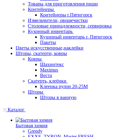
Товары для приготовления пищи
Контейнеры
Контейнеры г.Пятигорск
Измельчители, овощечистки
Столовые принадлежности, сервировка
Кухонный инвентарь
Кухонный инвентарь г. Пятигорск
Пакеты
Цветы искусственные,наклейки
Шторы, скатерти, ковры
Ковры
Шахинтекс
Maximus
Веста
Скатерть, клеёнки
Клеенка рулон 20-25М
Шторы
Шторы в ванную
Каталог
Бытовая химия
Grendy
EXXE, TYRON, Master FRESH