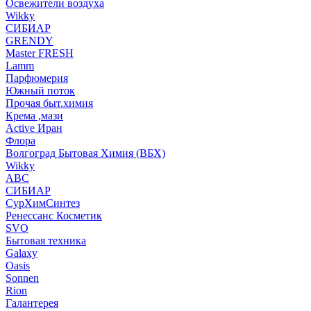
Освежители воздуха
Wikky
СИБИАР
GRENDY
Master FRESH
Lamm
Парфюмерия
Южный поток
Прочая быт.химия
Крема ,мази
Аctive Иран
Флора
Волгоград Бытовая Химия (ВБХ)
Wikky
АВС
СИБИАР
СурХимСинтез
Ренессанс Косметик
SVO
Бытовая техника
Galaxy
Oasis
Sonnen
Rion
Галантерея