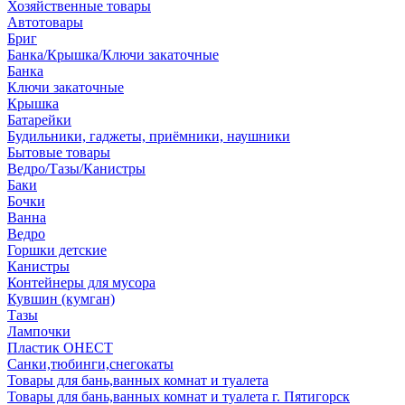
Хозяйственные товары
Автотовары
Бриг
Банка/Крышка/Ключи закаточные
Банка
Ключи закаточные
Крышка
Батарейки
Будильники, гаджеты, приёмники, наушники
Бытовые товары
Ведро/Тазы/Канистры
Баки
Бочки
Ванна
Ведро
Горшки детские
Канистры
Контейнеры для мусора
Кувшин (кумган)
Тазы
Лампочки
Пластик ОНЕСТ
Санки,тюбинги,снегокаты
Товары для бань,ванных комнат и туалета
Товары для бань,ванных комнат и туалета г. Пятигорск