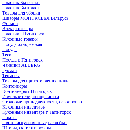
Пластик Быт стиль
Пластик Бытпласт
Товары для уборки
Швабры МОПЭКСБЕЛ Беларусь
Фонари
Электротовары
Пластик г.Пятигорск
Кухонные товары
Посуда одноразовая
Посуда
Teco
Посуда г. Пятигорск
Чайники ALBERG
Гурман
Термосы
Товары для приготовления пищи
Контейнеры
Контейнеры г.Пятигорск
Измельчители, овощечистки
Столовые принадлежности, сервировка
Кухонный инвентарь
Кухонный инвентарь г. Пятигорск
Пакеты
Цветы искусственные,наклейки
Шторы, скатерти, ковры