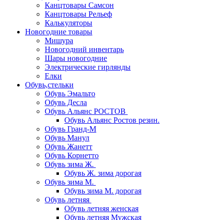
Канцтовары Самсон
Канцтовары Рельеф
Калькуляторы
Новогодние товары
Мишура
Новогодний инвентарь
Шары новогодние
Электрические гирлянды
Елки
Обувь,стельки
Обувь Эмальто
Обувь Десла
Обувь Альянс РОСТОВ
Обувь Альянс Ростов резин.
Обувь Гранд-М
Обувь Манул
Обувь Жанетт
Обувь Корнетто
Обувь зима Ж.
Обувь Ж. зима дорогая
Обувь зима М.
Обувь зима М. дорогая
Обувь летняя
Обувь летняя женская
Обувь летняя Мужская