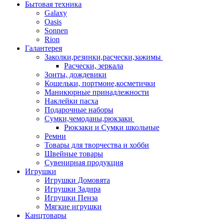
Бытовая техника
Galaxy
Oasis
Sonnen
Rion
Галантерея
Заколки,резинки,расчески,зажимы
Расчески, зеркала
Зонты, дождевики
Кошельки, портмоне,косметички
Маникюрные принадлежности
Наклейки пасха
Подарочные наборы
Сумки,чемоданы,рюкзаки
Рюкзаки и Сумки школьные
Ремни
Товары для творчества и хобби
Швейные товары
Сувенирная продукция
Игрушки
Игрушки Домовята
Игрушки Задира
Игрушки Пенза
Мягкие игрушки
Канцтовары