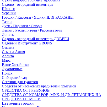
Сухие водорастворимые удобрения
Садово - огородный инвентарь
Шланги
Черенки
Горшки / Кассеты / Ящики ДЛЯ РАССАДЫ
Тачки
Дуги / Парники / Опоры
Лейки / Распылители / Рассеиватели
Лопаты
Садово - огородный инвентарь ДЭВЕРИ
Садовый Инструмент GRONS
Семена
Семена Алтая
Аэлита
Марс
Ваше Хозяйство
Луковичные
Поиск
Сибирский сад
Септики для туалетов
Средства от насекомых вредителей грызунов
СPEДСТВА ОТ ГРЫЗУНОВ
СРЕДСТВА ОТ КОМАРОВ, МУХ, И ДР. ЛЕТАЮЩИХ НА
СРЕДСТВА ОТ МОЛИ
Цветочные горшки