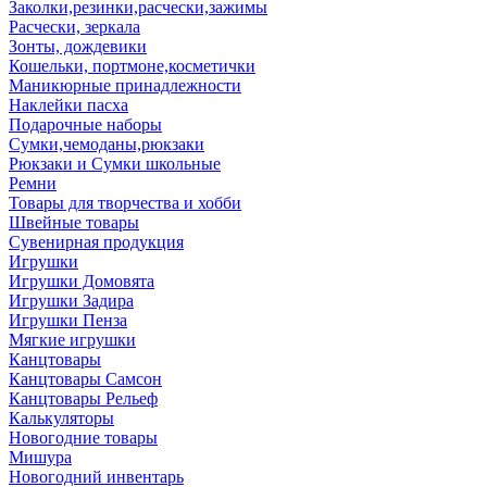
Заколки,резинки,расчески,зажимы
Расчески, зеркала
Зонты, дождевики
Кошельки, портмоне,косметички
Маникюрные принадлежности
Наклейки пасха
Подарочные наборы
Сумки,чемоданы,рюкзаки
Рюкзаки и Сумки школьные
Ремни
Товары для творчества и хобби
Швейные товары
Сувенирная продукция
Игрушки
Игрушки Домовята
Игрушки Задира
Игрушки Пенза
Мягкие игрушки
Канцтовары
Канцтовары Самсон
Канцтовары Рельеф
Калькуляторы
Новогодние товары
Мишура
Новогодний инвентарь