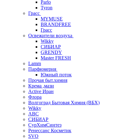
Parlo
Tyron
Грасс
MYMUSE
BRANDFREE
Грасс
Освежители воздуха
Wikky
СИБИАР
GRENDY
Master FRESH
Lamm
Парфюмерия
Южный поток
Прочая быт.химия
Крема ,мази
Аctive Иран
Флора
Волгоград Бытовая Химия (ВБХ)
Wikky
АВС
СИБИАР
СурХимСинтез
Ренессанс Косметик
SVO