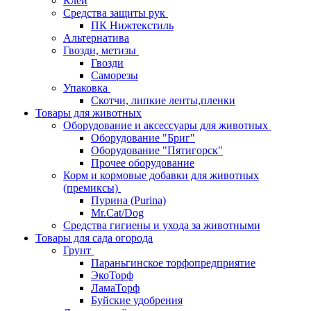
Клей
Средства защиты рук
ПК Нижтекстиль
Альтернатива
Гвозди, метизы
Гвозди
Саморезы
Упаковка
Скотчи, липкие ленты,пленки
Товары для животных
Оборудование и аксессуары для животных
Оборудование "Бриг"
Оборудование "Пятигорск"
Прочее оборудование
Корм и кормовые добавки для животных
(премиксы)
Пурина (Purina)
Mr.Cat/Dog
Средства гигиены и ухода за животными
Товары для сада огорода
Грунт
Параньгинское торфопредприятие
ЭкоТорф
ЛамаТорф
Буйские удобрения