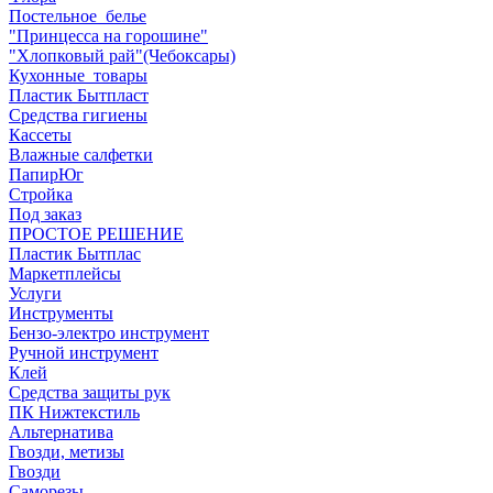
Постельное_белье
"Принцесса на горошине"
"Хлопковый рай"(Чебоксары)
Кухонные_товары
Пластик Бытпласт
Средства гигиены
Кассеты
Влажные салфетки
ПапирЮг
Стройка
Под заказ
ПРОСТОЕ РЕШЕНИЕ
Пластик Бытплас
Маркетплейсы
Услуги
Инструменты
Бензо-электро инструмент
Ручной инструмент
Клей
Средства защиты рук
ПК Нижтекстиль
Альтернатива
Гвозди, метизы
Гвозди
Саморезы