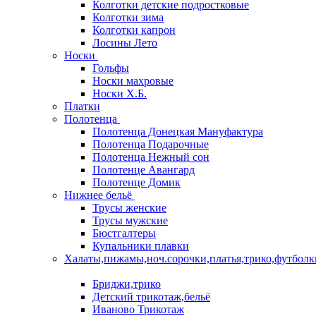
Колготки детские подростковые
Колготки зима
Колготки капрон
Лосины Лето
Носки
Гольфы
Носки махровые
Носки Х.Б.
Платки
Полотенца
Полотенца Донецкая Мануфактура
Полотенца Подарочные
Полотенца Нежный сон
Полотенце Авангард
Полотенце Домик
Нижнее бельё
Трусы женские
Трусы мужские
Бюстгалтеры
Купальники плавки
Халаты,пижамы,ноч.сорочки,платья,трико,футболк
Бриджи,трико
Детский трикотаж,бельё
Иваново Трикотаж