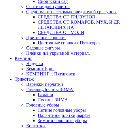
Сибирский сад
Септики для туалетов
Средства от насекомых вредителей грызунов
СPEДСТВА ОТ ГРЫЗУНОВ
СРЕДСТВА ОТ КОМАРОВ, МУХ, И ДР.
ЛЕТАЮЩИХ НА
СРЕДСТВА ОТ МОЛИ
Цветочные горшки
Цветочные горшки г.Пятигорск
Садовые фигуры
Плёнки п/э укрывной материал.
Кемпинг
Надувка
Кемпинг Бриг
КЕМПИНГ г. Пятигорск
Трикотаж
Варежки перчатки
Гамаши,Лосины ЗИМА
Гамаши
Лосины ЗИМА
Головные уборы
Летние головные уборы
Палантины,платки,шарфы
Зимнии головные уборы
Колготки