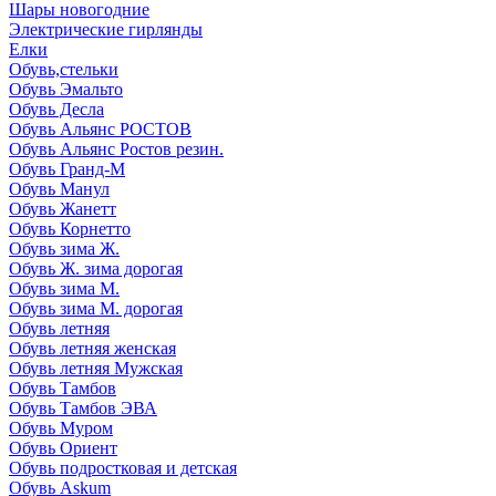
Шары новогодние
Электрические гирлянды
Елки
Обувь,стельки
Обувь Эмальто
Обувь Десла
Обувь Альянс РОСТОВ
Обувь Альянс Ростов резин.
Обувь Гранд-М
Обувь Манул
Обувь Жанетт
Обувь Корнетто
Обувь зима Ж.
Обувь Ж. зима дорогая
Обувь зима М.
Обувь зима М. дорогая
Обувь летняя
Обувь летняя женская
Обувь летняя Мужская
Обувь Тамбов
Обувь Тамбов ЭВА
Обувь Муром
Обувь Ориент
Обувь подростковая и детская
Обувь Askum