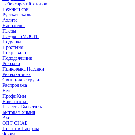
Чебоксарский хлопок
Нежный сон
Русская сказка
Аэлита
Наволочка
Пледы
Пледы "SMOON"
Подушка
Простыня
Покрывало
Пододеяльник
Рыбалка
Прикормка Насадки
Рыбалка зима
Свинцовые грузила
Распродажа
Beon
ПрофиХим
Валентинки
Пластик Быт стиль
Бытовая_химия
Ave
ОПТ-СНАБ
Позитив Парфюм
Флора