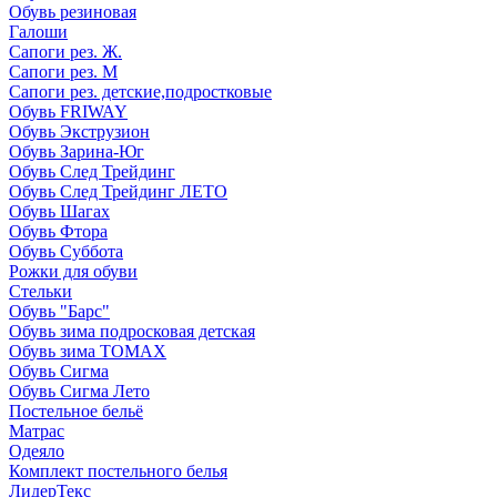
Обувь резиновая
Галоши
Сапоги рез. Ж.
Сапоги рез. М
Сапоги рез. детские,подростковые
Обувь FRIWAY
Обувь Экструзион
Обувь Зарина-Юг
Обувь След Трейдинг
Обувь След Трейдинг ЛЕТО
Обувь Шагах
Обувь Фтора
Обувь Суббота
Рожки для обуви
Стельки
Обувь "Барс"
Обувь зима подросковая детская
Обувь зима ТОМАХ
Обувь Сигма
Обувь Сигма Лето
Постельное бельё
Матрас
Одеяло
Комплект постельного белья
ЛидерТекс