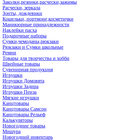
Заколки,резинки,расчески,зажимы
Расчески, зеркала
Зонты, дождевики
Кошельки, портмоне,косметички
Маникюрные принадлежности
Наклейки пасха
Подарочные наборы
Сумки,чемоданы,рюкзаки
Рюкзаки и Сумки школьные
Ремни
Товары для творчества и хобби
Швейные товары
Сувенирная продукция
Игрушки
Игрушки Домовята
Игрушки Задира
Игрушки Пенза
Мягкие игрушки
Канцтовары
Канцтовары Самсон
Канцтовары Рельеф
Калькуляторы
Новогодние товары
Мишура
Новогодний инвентарь