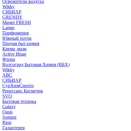
Освежители воздуха
Wikky
СИБИАР
GRENDY
Master FRESH
Lamm
Парфюмерия
Южный поток
Прочая быт.химия
Крема ,мази
Аctive Иран
Флора
Волгоград Бытовая Химия (ВБХ)
Wikky
АВС
СИБИАР
СурХимСинтез
Ренессанс Косметик
SVO
Бытовая техника
Galaxy
Oasis
Sonnen
Rion
Галантерея