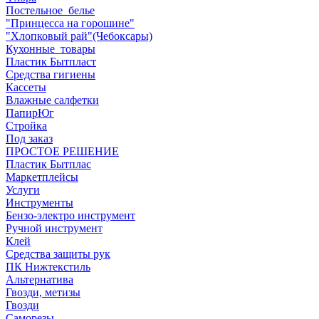
Постельное_белье
"Принцесса на горошине"
"Хлопковый рай"(Чебоксары)
Кухонные_товары
Пластик Бытпласт
Средства гигиены
Кассеты
Влажные салфетки
ПапирЮг
Стройка
Под заказ
ПРОСТОЕ РЕШЕНИЕ
Пластик Бытплас
Маркетплейсы
Услуги
Инструменты
Бензо-электро инструмент
Ручной инструмент
Клей
Средства защиты рук
ПК Нижтекстиль
Альтернатива
Гвозди, метизы
Гвозди
Саморезы