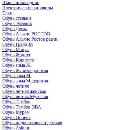
Шары новогодние
Электрические гирлянды
Елки
Обувь,стельки
Обувь Эмальто
Обувь Десла
Обувь Альянс РОСТОВ
Обувь Альянс Ростов резин.
Обувь Гранд-М
Обувь Манул
Обувь Жанетт
Обувь Корнетто
Обувь зима Ж.
Обувь Ж. зима дорогая
Обувь зима М.
Обувь зима М. дорогая
Обувь летняя
Обувь летняя женская
Обувь летняя Мужская
Обувь Тамбов
Обувь Тамбов ЭВА
Обувь Муром
Обувь Ориент
Обувь подростковая и детская
Обувь Askum