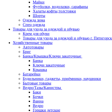
Майки
Футболки, водолазки, сарафаны
Халаты,кофты,толстовки
Шорты
Одежда зима
Спец одежда
Товары для ухода за одеждой и обувью
Крем для обуви
Товары для ухода за одеждой и обувью г. Пятигорск
Хозяйственные товары
Автотовары
Бриг
Банка/Крышка/Ключи закаточные
Банка
Ключи закаточные
Крышка
Батарейки
Будильники, гаджеты, приёмники, наушники
Бытовые товары
Ведро/Тазы/Канистры
Баки
Бочки
Ванна
Ведро
Горшки детские