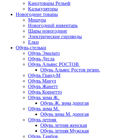
Канцтовары Рельеф
Калькуляторы
Новогодние товары
Мишура
Новогодний инвентарь
Шары новогодние
Электрические гирлянды
Елки
Обувь,стельки
Обувь Эмальто
Обувь Десла
Обувь Альянс РОСТОВ
Обувь Альянс Ростов резин.
Обувь Гранд-М
Обувь Манул
Обувь Жанетт
Обувь Корнетто
Обувь зима Ж.
Обувь Ж. зима дорогая
Обувь зима М.
Обувь зима М. дорогая
Обувь летняя
Обувь летняя женская
Обувь летняя Мужская
Обувь Тамбов