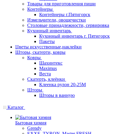
Товары для приготовления пищи
Контейнеры
Контейнеры г.Пятигорск
Измельчители, овощечистки
Столовые принадлежности, сервировка
Кухонный инвентарь
Кухонный инвентарь г. Пятигорск
Пакеты
Цветы искусственные,наклейки
Шторы, скатерти, ковры
Ковры
Шахинтекс
Maximus
Веста
Скатерть, клеёнки
Клеенка рулон 20-25М
Шторы
Шторы в ванную
Каталог
Бытовая химия
Grendy
EXXE, TYRON, Master FRESH