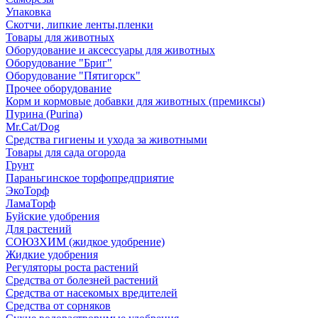
Упаковка
Скотчи, липкие ленты,пленки
Товары для животных
Оборудование и аксессуары для животных
Оборудование "Бриг"
Оборудование "Пятигорск"
Прочее оборудование
Корм и кормовые добавки для животных (премиксы)
Пурина (Purina)
Mr.Cat/Dog
Средства гигиены и ухода за животными
Товары для сада огорода
Грунт
Параньгинское торфопредприятие
ЭкоТорф
ЛамаТорф
Буйские удобрения
Для растений
СОЮЗХИМ (жидкое удобрение)
Жидкие удобрения
Регуляторы роста растений
Средства от болезней растений
Средства от насекомых вредителей
Средства от сорняков