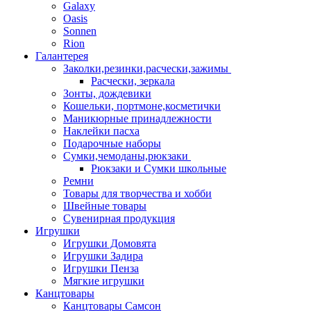
Galaxy
Oasis
Sonnen
Rion
Галантерея
Заколки,резинки,расчески,зажимы
Расчески, зеркала
Зонты, дождевики
Кошельки, портмоне,косметички
Маникюрные принадлежности
Наклейки пасха
Подарочные наборы
Сумки,чемоданы,рюкзаки
Рюкзаки и Сумки школьные
Ремни
Товары для творчества и хобби
Швейные товары
Сувенирная продукция
Игрушки
Игрушки Домовята
Игрушки Задира
Игрушки Пенза
Мягкие игрушки
Канцтовары
Канцтовары Самсон