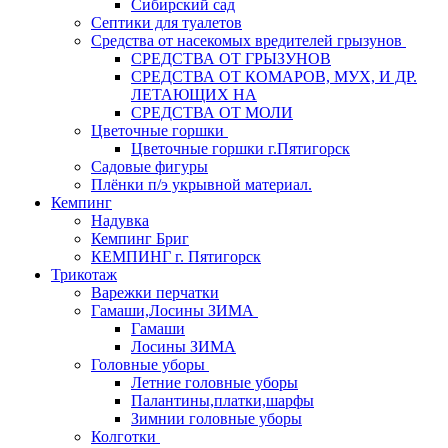
Сибирский сад
Септики для туалетов
Средства от насекомых вредителей грызунов
СPEДСТВА ОТ ГРЫЗУНОВ
СРЕДСТВА ОТ КОМАРОВ, МУХ, И ДР.
ЛЕТАЮЩИХ НА
СРЕДСТВА ОТ МОЛИ
Цветочные горшки
Цветочные горшки г.Пятигорск
Садовые фигуры
Плёнки п/э укрывной материал.
Кемпинг
Надувка
Кемпинг Бриг
КЕМПИНГ г. Пятигорск
Трикотаж
Варежки перчатки
Гамаши,Лосины ЗИМА
Гамаши
Лосины ЗИМА
Головные уборы
Летние головные уборы
Палантины,платки,шарфы
Зимнии головные уборы
Колготки