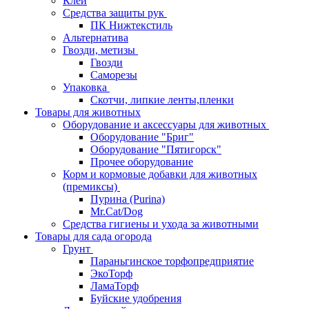
Клей
Средства защиты рук
ПК Нижтекстиль
Альтернатива
Гвозди, метизы
Гвозди
Саморезы
Упаковка
Скотчи, липкие ленты,пленки
Товары для животных
Оборудование и аксессуары для животных
Оборудование "Бриг"
Оборудование "Пятигорск"
Прочее оборудование
Корм и кормовые добавки для животных
(премиксы)
Пурина (Purina)
Mr.Cat/Dog
Средства гигиены и ухода за животными
Товары для сада огорода
Грунт
Параньгинское торфопредприятие
ЭкоТорф
ЛамаТорф
Буйские удобрения