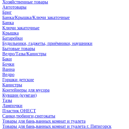
Хозяйственные товары
Автотовары
Бриг
Банка/Крышка/Ключи закаточные
Банка
Ключи закаточные
Крышка
Батарейки
Будильники, гаджеты, приёмники, наушники
Бытовые товары
Ведро/Тазы/Канистры
Баки
Бочки
Ванна
Ведро
Горшки детские
Канистры
Контейнеры для мусора
Кувшин (кумган)
Тазы
Лампочки
Пластик ОНЕСТ
Санки,тюбинги,снегокаты
Товары для бань,ванных комнат и туалета
Товары для бань,ванных комнат и туалета г. Пятигорск