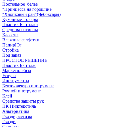
Постельное_белье
"Принцесса на горошине"
"Хлопковый рай"(Чебоксары)
Кухонные_товары
Пластик Бытпласт
Средства гигиены
Кассеты
Влажные салфетки
ПапирЮг
Стройка
Под заказ
ПРОСТОЕ РЕШЕНИЕ
Пластик Бытплас
Маркетплейсы
Услуги
Инструменты
Бензо-электро инструмент
Ручной инструмент
Клей
Средства защиты рук
ПК Нижтекстиль
Альтернатива
Гвозди, метизы
Гвозди
Саморезы