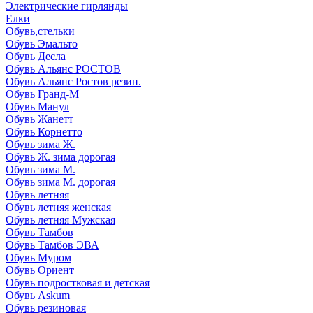
Электрические гирлянды
Елки
Обувь,стельки
Обувь Эмальто
Обувь Десла
Обувь Альянс РОСТОВ
Обувь Альянс Ростов резин.
Обувь Гранд-М
Обувь Манул
Обувь Жанетт
Обувь Корнетто
Обувь зима Ж.
Обувь Ж. зима дорогая
Обувь зима М.
Обувь зима М. дорогая
Обувь летняя
Обувь летняя женская
Обувь летняя Мужская
Обувь Тамбов
Обувь Тамбов ЭВА
Обувь Муром
Обувь Ориент
Обувь подростковая и детская
Обувь Askum
Обувь резиновая