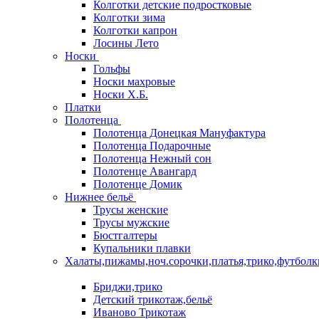
Колготки детские подростковые
Колготки зима
Колготки капрон
Лосины Лето
Носки
Гольфы
Носки махровые
Носки Х.Б.
Платки
Полотенца
Полотенца Донецкая Мануфактура
Полотенца Подарочные
Полотенца Нежный сон
Полотенце Авангард
Полотенце Домик
Нижнее бельё
Трусы женские
Трусы мужские
Бюстгалтеры
Купальники плавки
Халаты,пижамы,ноч.сорочки,платья,трико,футболк
Бриджи,трико
Детский трикотаж,бельё
Иваново Трикотаж