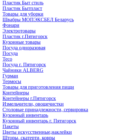
Пластик Быт стиль
Пластик Бытпласт
Товары для уборки
Швабры МОПЭКСБЕЛ Беларусь
Фонари
Электротовары
Пластик г.Пятигорск
Кухонные товары
Посуда одноразовая
Посуда
Teco
Посуда г. Пятигорск
Чайники ALBERG
Гурман
Термосы
Товары для приготовления пищи
Контейнеры
Контейнеры г.Пятигорск
Измельчители, овощечистки
Столовые принадлежности, сервировка
Кухонный инвентарь
Кухонный инвентарь г. Пятигорск
Пакеты
Цветы искусственные,наклейки
Шторы, скатерти, ковры