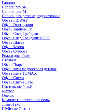
Галоши
Сапоги рез. Ж.
Сапоги рез. М
Сапоги рез. детские,подростковые
Обувь FRIWAY
Обувь Экструзион
Обувь Зарина-Юг
Обувь След Трейдинг
Обувь След Трейдинг ЛЕТО
Обувь Шагах
Обувь Фтора
Обувь Суббота
Рожки для обуви
Стельки
Обувь "Барс"
Обувь зима подросковая детская
Обувь зима ТОМАХ
Обувь Сигма
Обувь Сигма Лето
Постельное бельё
Матрас
Одеяло
Комплект постельного белья
ЛидерТекс
Шуйские Ситцы