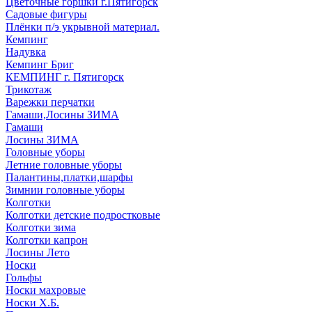
Цветочные горшки г.Пятигорск
Садовые фигуры
Плёнки п/э укрывной материал.
Кемпинг
Надувка
Кемпинг Бриг
КЕМПИНГ г. Пятигорск
Трикотаж
Варежки перчатки
Гамаши,Лосины ЗИМА
Гамаши
Лосины ЗИМА
Головные уборы
Летние головные уборы
Палантины,платки,шарфы
Зимнии головные уборы
Колготки
Колготки детские подростковые
Колготки зима
Колготки капрон
Лосины Лето
Носки
Гольфы
Носки махровые
Носки Х.Б.