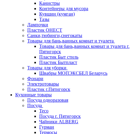
Канистры
Контейнеры для мусора
Кувшин (кумган)
Тазы
Лампочки
Пластик ОНЕСТ
Санки,тюбинги,снегокаты
Товары для бань,ванных комнат и туалета
Товары для бань,ванных комнат и туалета г.
Пятигорск
Пластик Быт стиль
Пластик Бытпласт
Товары для уборки
Швабры МОПЭКСБЕЛ Беларусь
Фонари
Электротовары
Пластик г.Пятигорск
Кухонные товары
Посуда одноразовая
Посуда
Teco
Посуда г. Пятигорск
Чайники ALBERG
Гурман
Термосы