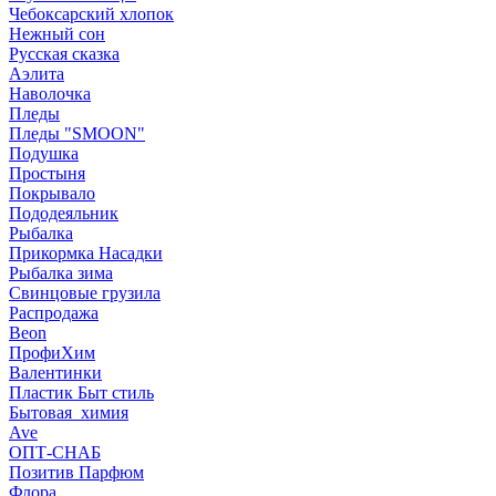
Чебоксарский хлопок
Нежный сон
Русская сказка
Аэлита
Наволочка
Пледы
Пледы "SMOON"
Подушка
Простыня
Покрывало
Пододеяльник
Рыбалка
Прикормка Насадки
Рыбалка зима
Свинцовые грузила
Распродажа
Beon
ПрофиХим
Валентинки
Пластик Быт стиль
Бытовая_химия
Ave
ОПТ-СНАБ
Позитив Парфюм
Флора