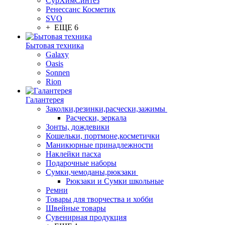
СурХимСинтез
Ренессанс Косметик
SVO
+ ЕЩЕ 6
Бытовая техника
Galaxy
Oasis
Sonnen
Rion
Галантерея
Заколки,резинки,расчески,зажимы
Расчески, зеркала
Зонты, дождевики
Кошельки, портмоне,косметички
Маникюрные принадлежности
Наклейки пасха
Подарочные наборы
Сумки,чемоданы,рюкзаки
Рюкзаки и Сумки школьные
Ремни
Товары для творчества и хобби
Швейные товары
Сувенирная продукция