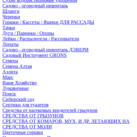
Сухие водорастворимые удобрения
Садово - огородный инвентарь
Шланги
Черенки
Горшки / Кассеты / Ящики ДЛЯ РАССАДЫ
Тачки
Дуги / Парники / Опоры
Лейки / Распылители / Рассеиватели
Лопаты
Садово - огородный инвентарь ДЭВЕРИ
Садовый Инструмент GRONS
Семена
Семена Алтая
Аэлита
Марс
Ваше Хозяйство
Луковичные
Поиск
Сибирский сад
Септики для туалетов
Средства от насекомых вредителей грызунов
СPEДСТВА ОТ ГРЫЗУНОВ
СРЕДСТВА ОТ КОМАРОВ, МУХ, И ДР. ЛЕТАЮЩИХ НА
СРЕДСТВА ОТ МОЛИ
Цветочные горшки