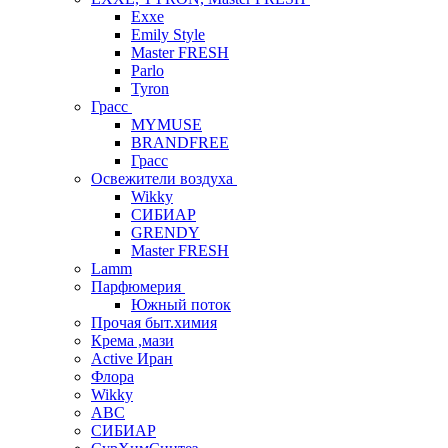
Exxe
Emily Style
Master FRESH
Parlo
Tyron
Грасс
MYMUSE
BRANDFREE
Грасс
Освежители воздуха
Wikky
СИБИАР
GRENDY
Master FRESH
Lamm
Парфюмерия
Южный поток
Прочая быт.химия
Крема ,мази
Аctive Иран
Флора
Wikky
АВС
СИБИАР