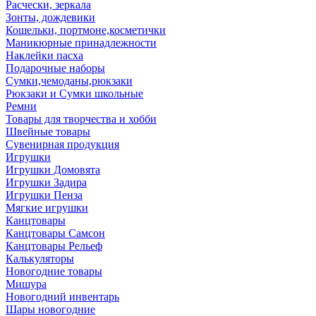
Расчески, зеркала
Зонты, дождевики
Кошельки, портмоне,косметички
Маникюрные принадлежности
Наклейки пасха
Подарочные наборы
Сумки,чемоданы,рюкзаки
Рюкзаки и Сумки школьные
Ремни
Товары для творчества и хобби
Швейные товары
Сувенирная продукция
Игрушки
Игрушки Домовята
Игрушки Задира
Игрушки Пенза
Мягкие игрушки
Канцтовары
Канцтовары Самсон
Канцтовары Рельеф
Калькуляторы
Новогодние товары
Мишура
Новогодний инвентарь
Шары новогодние