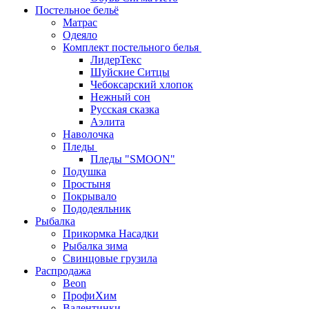
Постельное бельё
Матрас
Одеяло
Комплект постельного белья
ЛидерТекс
Шуйские Ситцы
Чебоксарский хлопок
Нежный сон
Русская сказка
Аэлита
Наволочка
Пледы
Пледы "SMOON"
Подушка
Простыня
Покрывало
Пододеяльник
Рыбалка
Прикормка Насадки
Рыбалка зима
Свинцовые грузила
Распродажа
Beon
ПрофиХим
Валентинки