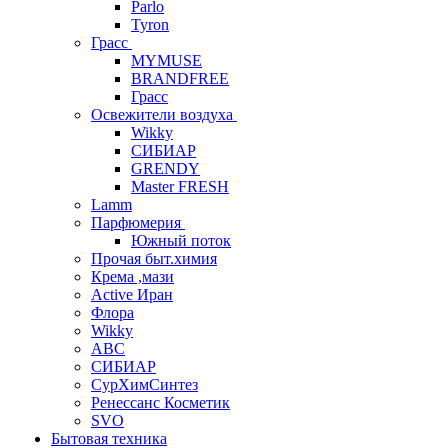
Parlo
Tyron
Грасс
MYMUSE
BRANDFREE
Грасс
Освежители воздуха
Wikky
СИБИАР
GRENDY
Master FRESH
Lamm
Парфюмерия
Южный поток
Прочая быт.химия
Крема ,мази
Аctive Иран
Флора
Wikky
АВС
СИБИАР
СурХимСинтез
Ренессанс Косметик
SVO
Бытовая техника