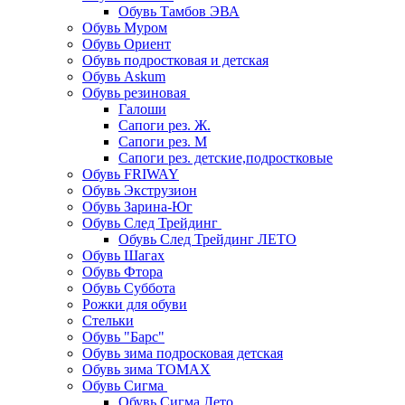
Обувь Тамбов ЭВА
Обувь Муром
Обувь Ориент
Обувь подростковая и детская
Обувь Askum
Обувь резиновая
Галоши
Сапоги рез. Ж.
Сапоги рез. М
Сапоги рез. детские,подростковые
Обувь FRIWAY
Обувь Экструзион
Обувь Зарина-Юг
Обувь След Трейдинг
Обувь След Трейдинг ЛЕТО
Обувь Шагах
Обувь Фтора
Обувь Суббота
Рожки для обуви
Стельки
Обувь "Барс"
Обувь зима подросковая детская
Обувь зима ТОМАХ
Обувь Сигма
Обувь Сигма Лето