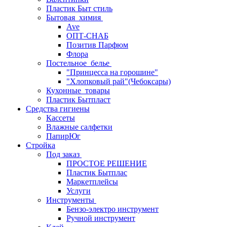
Пластик Быт стиль
Бытовая_химия
Ave
ОПТ-СНАБ
Позитив Парфюм
Флора
Постельное_белье
"Принцесса на горошине"
"Хлопковый рай"(Чебоксары)
Кухонные_товары
Пластик Бытпласт
Средства гигиены
Кассеты
Влажные салфетки
ПапирЮг
Стройка
Под заказ
ПРОСТОЕ РЕШЕНИЕ
Пластик Бытплас
Маркетплейсы
Услуги
Инструменты
Бензо-электро инструмент
Ручной инструмент