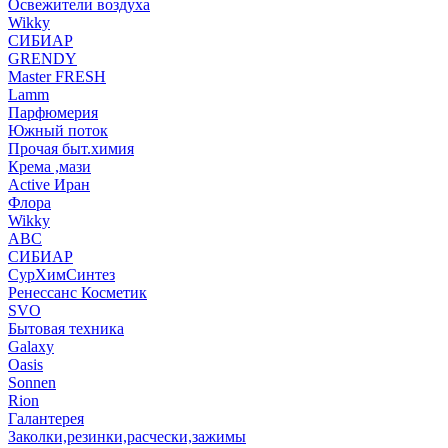
Освежители воздуха
Wikky
СИБИАР
GRENDY
Master FRESH
Lamm
Парфюмерия
Южный поток
Прочая быт.химия
Крема ,мази
Аctive Иран
Флора
Wikky
АВС
СИБИАР
СурХимСинтез
Ренессанс Косметик
SVO
Бытовая техника
Galaxy
Oasis
Sonnen
Rion
Галантерея
Заколки,резинки,расчески,зажимы