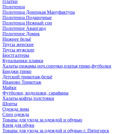
Платки
Полотенца
Полотенца Донецкая Мануфактура
Полотенца Подарочные
Полотенца Нежный сон
Полотенце Авангард
Полотенце Домик
Нижнее бельё
Трусы женские
Трусы мужские
Бюстгалтеры
Купальники плавки
Халаты,пижамы,ноч.сорочки,платья,трико,футболки
Бриджи,трико
Детский трикотаж,бельё
Иваново Трикотаж
Майки
Футболки, водолазки, сарафаны
Халаты,кофты,толстовки
Шорты
Одежда зима
Спец одежда
Товары для ухода за одеждой и обувью
Крем для обуви
Товары для ухода за одеждой и обувью г. Пятигорск