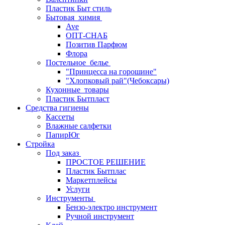
Пластик Быт стиль
Бытовая_химия
Ave
ОПТ-СНАБ
Позитив Парфюм
Флора
Постельное_белье
"Принцесса на горошине"
"Хлопковый рай"(Чебоксары)
Кухонные_товары
Пластик Бытпласт
Средства гигиены
Кассеты
Влажные салфетки
ПапирЮг
Стройка
Под заказ
ПРОСТОЕ РЕШЕНИЕ
Пластик Бытплас
Маркетплейсы
Услуги
Инструменты
Бензо-электро инструмент
Ручной инструмент