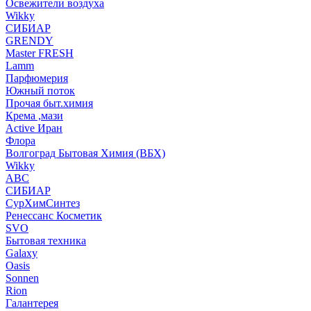
Освежители воздуха
Wikky
СИБИАР
GRENDY
Master FRESH
Lamm
Парфюмерия
Южный поток
Прочая быт.химия
Крема ,мази
Аctive Иран
Флора
Волгоград Бытовая Химия (ВБХ)
Wikky
АВС
СИБИАР
СурХимСинтез
Ренессанс Косметик
SVO
Бытовая техника
Galaxy
Oasis
Sonnen
Rion
Галантерея