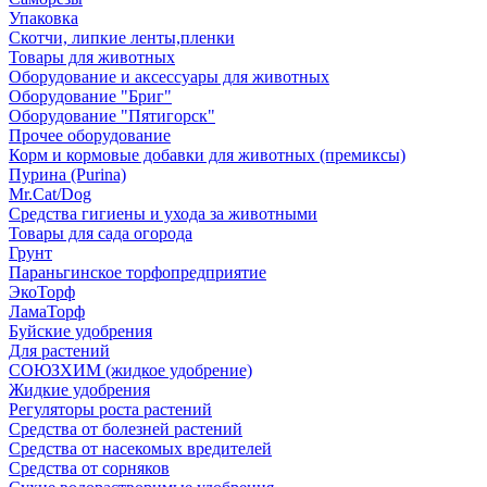
Упаковка
Скотчи, липкие ленты,пленки
Товары для животных
Оборудование и аксессуары для животных
Оборудование "Бриг"
Оборудование "Пятигорск"
Прочее оборудование
Корм и кормовые добавки для животных (премиксы)
Пурина (Purina)
Mr.Cat/Dog
Средства гигиены и ухода за животными
Товары для сада огорода
Грунт
Параньгинское торфопредприятие
ЭкоТорф
ЛамаТорф
Буйские удобрения
Для растений
СОЮЗХИМ (жидкое удобрение)
Жидкие удобрения
Регуляторы роста растений
Средства от болезней растений
Средства от насекомых вредителей
Средства от сорняков