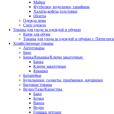
Майки
Футболки, водолазки, сарафаны
Халаты,кофты,толстовки
Шорты
Одежда зима
Спец одежда
Товары для ухода за одеждой и обувью
Крем для обуви
Товары для ухода за одеждой и обувью г. Пятигорск
Хозяйственные товары
Автотовары
Бриг
Банка/Крышка/Ключи закаточные
Банка
Ключи закаточные
Крышка
Батарейки
Будильники, гаджеты, приёмники, наушники
Бытовые товары
Ведро/Тазы/Канистры
Баки
Бочки
Ванна
Ведро
Горшки детские