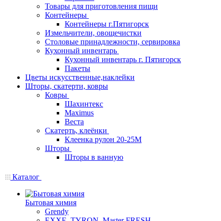
Товары для приготовления пищи
Контейнеры
Контейнеры г.Пятигорск
Измельчители, овощечистки
Столовые принадлежности, сервировка
Кухонный инвентарь
Кухонный инвентарь г. Пятигорск
Пакеты
Цветы искусственные,наклейки
Шторы, скатерти, ковры
Ковры
Шахинтекс
Maximus
Веста
Скатерть, клеёнки
Клеенка рулон 20-25М
Шторы
Шторы в ванную
Каталог
Бытовая химия
Grendy
EXXE, TYRON, Master FRESH