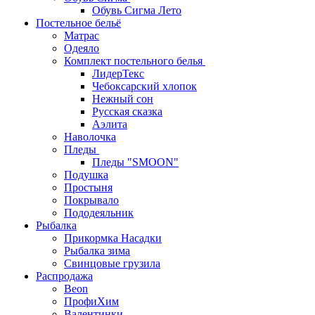
Обувь Сигма Лето
Постельное бельё
Матрас
Одеяло
Комплект постельного белья
ЛидерТекс
Чебоксарский хлопок
Нежный сон
Русская сказка
Аэлита
Наволочка
Пледы
Пледы "SMOON"
Подушка
Простыня
Покрывало
Пододеяльник
Рыбалка
Прикормка Насадки
Рыбалка зима
Свинцовые грузила
Распродажа
Beon
ПрофиХим
Валентинки