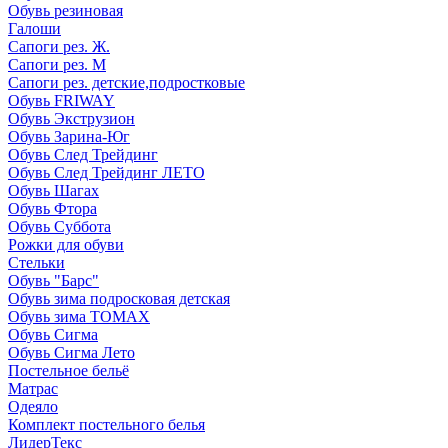
Обувь резиновая
Галоши
Сапоги рез. Ж.
Сапоги рез. М
Сапоги рез. детские,подростковые
Обувь FRIWAY
Обувь Экструзион
Обувь Зарина-Юг
Обувь След Трейдинг
Обувь След Трейдинг ЛЕТО
Обувь Шагах
Обувь Фтора
Обувь Суббота
Рожки для обуви
Стельки
Обувь "Барс"
Обувь зима подросковая детская
Обувь зима ТОМАХ
Обувь Сигма
Обувь Сигма Лето
Постельное бельё
Матрас
Одеяло
Комплект постельного белья
ЛидерТекс