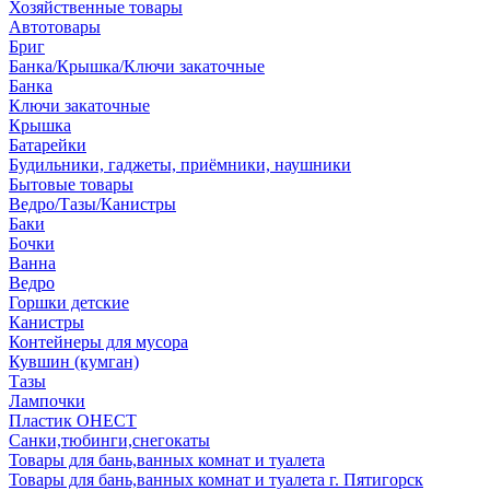
Хозяйственные товары
Автотовары
Бриг
Банка/Крышка/Ключи закаточные
Банка
Ключи закаточные
Крышка
Батарейки
Будильники, гаджеты, приёмники, наушники
Бытовые товары
Ведро/Тазы/Канистры
Баки
Бочки
Ванна
Ведро
Горшки детские
Канистры
Контейнеры для мусора
Кувшин (кумган)
Тазы
Лампочки
Пластик ОНЕСТ
Санки,тюбинги,снегокаты
Товары для бань,ванных комнат и туалета
Товары для бань,ванных комнат и туалета г. Пятигорск