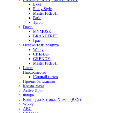
Exxe
Emily Style
Master FRESH
Parlo
Tyron
Грасс
MYMUSE
BRANDFREE
Грасс
Освежители воздуха
Wikky
СИБИАР
GRENDY
Master FRESH
Lamm
Парфюмерия
Южный поток
Прочая быт.химия
Крема ,мази
Аctive Иран
Флора
Волгоград Бытовая Химия (ВБХ)
Wikky
АВС