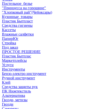
Постельное_белье
"Принцесса на горошине"
"Хлопковый рай"(Чебоксары)
Кухонные_товары
Пластик Бытпласт
Средства гигиены
Кассеты
Влажные салфетки
ПапирЮг
Стройка
Под заказ
ПРОСТОЕ РЕШЕНИЕ
Пластик Бытплас
Маркетплейсы
Услуги
Инструменты
Бензо-электро инструмент
Ручной инструмент
Клей
Средства защиты рук
ПК Нижтекстиль
Альтернатива
Гвозди, метизы
Гвозди
Саморезы