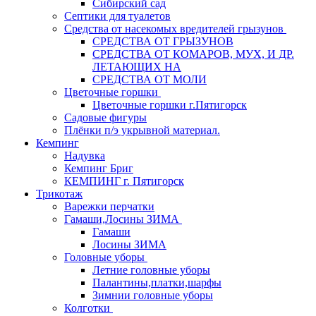
Сибирский сад
Септики для туалетов
Средства от насекомых вредителей грызунов
СPEДСТВА ОТ ГРЫЗУНОВ
СРЕДСТВА ОТ КОМАРОВ, МУХ, И ДР.
ЛЕТАЮЩИХ НА
СРЕДСТВА ОТ МОЛИ
Цветочные горшки
Цветочные горшки г.Пятигорск
Садовые фигуры
Плёнки п/э укрывной материал.
Кемпинг
Надувка
Кемпинг Бриг
КЕМПИНГ г. Пятигорск
Трикотаж
Варежки перчатки
Гамаши,Лосины ЗИМА
Гамаши
Лосины ЗИМА
Головные уборы
Летние головные уборы
Палантины,платки,шарфы
Зимнии головные уборы
Колготки