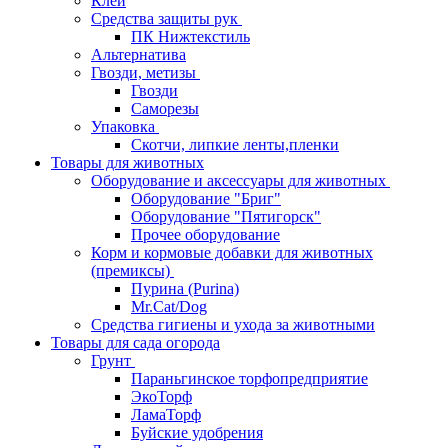
Клей
Средства защиты рук
ПК Нижтекстиль
Альтернатива
Гвозди, метизы
Гвозди
Саморезы
Упаковка
Скотчи, липкие ленты,пленки
Товары для животных
Оборудование и аксессуары для животных
Оборудование "Бриг"
Оборудование "Пятигорск"
Прочее оборудование
Корм и кормовые добавки для животных
(премиксы)
Пурина (Purina)
Mr.Cat/Dog
Средства гигиены и ухода за животными
Товары для сада огорода
Грунт
Параньгинское торфопредприятие
ЭкоТорф
ЛамаТорф
Буйские удобрения