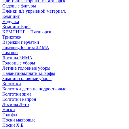
Цветочные горшки г.Пятигорск
Садовые фигуры
Плёнки п/э укрывной материал.
Кемпинг
Надувка
Кемпинг Бриг
КЕМПИНГ г. Пятигорск
Трикотаж
Варежки перчатки
Гамаши,Лосины ЗИМА
Гамаши
Лосины ЗИМА
Головные уборы
Летние головные уборы
Палантины,платки,шарфы
Зимнии головные уборы
Колготки
Колготки детские подростковые
Колготки зима
Колготки капрон
Лосины Лето
Носки
Гольфы
Носки махровые
Носки Х.Б.