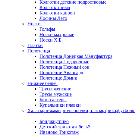
Колготки детские подростковые
Колготки зима
Колготки капрон
Лосины Лето
Носки
Гольфы
Носки махровые
Носки Х.Б.
Платки
Полотенца
Полотенца Донецкая Мануфактура
Полотенца Подарочные
Полотенца Нежный сон
Полотенце Авангард
Полотенце Домик
Нижнее бельё
Трусы женские
Трусы мужские
Бюстгалтеры
Купальники плавки
Халаты,пижамы,ноч.сорочки,платья,трико,футболк
Бриджи,трико
Детский трикотаж,бельё
Иваново Трикотаж