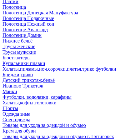
Платки
Полотенца
Полотенца Донецкая Мануфактура
Полотенца Подарочные
Полотенца Нежный сон
Полотенце Авангард
Полотенце Домик
Нижнее бельё
Трусы женские
Трусы мужские
Бюстгалтеры
Купальники плавки
Халаты,пижамы,ноч.сорочки,платья,трико,футболки
Бриджи,трико
Детский трикотаж,бельё
Иваново Трикотаж
Майки
Футболки, водолазки, сарафаны
Халаты,кофты,толстовки
Шорты
Одежда зима
Спец одежда
Товары для ухода за одеждой и обувью
Крем для обуви
Товары для ухода за одеждой и обувью г. Пятигорск