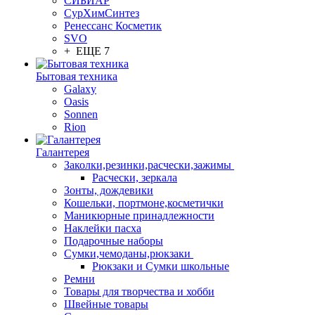
СИБИАР
СурХимСинтез
Ренессанс Косметик
SVO
+ ЕЩЕ 7
Бытовая техника
Galaxy
Oasis
Sonnen
Rion
Галантерея
Заколки,резинки,расчески,зажимы
Расчески, зеркала
Зонты, дождевики
Кошельки, портмоне,косметички
Маникюрные принадлежности
Наклейки пасха
Подарочные наборы
Сумки,чемоданы,рюкзаки
Рюкзаки и Сумки школьные
Ремни
Товары для творчества и хобби
Швейные товары