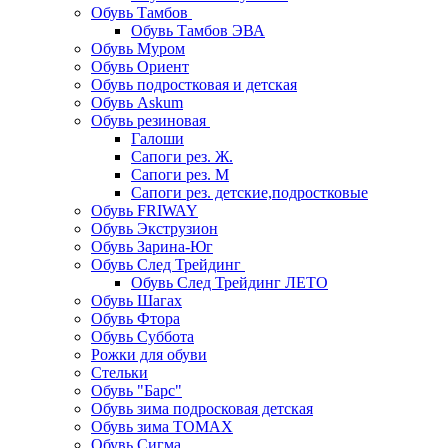
Обувь Тамбов
Обувь Тамбов ЭВА
Обувь Муром
Обувь Ориент
Обувь подростковая и детская
Обувь Askum
Обувь резиновая
Галоши
Сапоги рез. Ж.
Сапоги рез. М
Сапоги рез. детские,подростковые
Обувь FRIWAY
Обувь Экструзион
Обувь Зарина-Юг
Обувь След Трейдинг
Обувь След Трейдинг ЛЕТО
Обувь Шагах
Обувь Фтора
Обувь Суббота
Рожки для обуви
Стельки
Обувь "Барс"
Обувь зима подросковая детская
Обувь зима ТОМАХ
Обувь Сигма