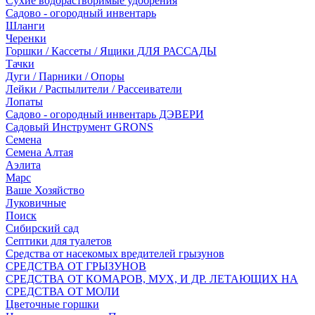
Сухие водорастворимые удобрения
Садово - огородный инвентарь
Шланги
Черенки
Горшки / Кассеты / Ящики ДЛЯ РАССАДЫ
Тачки
Дуги / Парники / Опоры
Лейки / Распылители / Рассеиватели
Лопаты
Садово - огородный инвентарь ДЭВЕРИ
Садовый Инструмент GRONS
Семена
Семена Алтая
Аэлита
Марс
Ваше Хозяйство
Луковичные
Поиск
Сибирский сад
Септики для туалетов
Средства от насекомых вредителей грызунов
СPEДСТВА ОТ ГРЫЗУНОВ
СРЕДСТВА ОТ КОМАРОВ, МУХ, И ДР. ЛЕТАЮЩИХ НА
СРЕДСТВА ОТ МОЛИ
Цветочные горшки