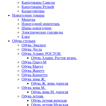
Канцтовары Самсон
Канцтовары Рельеф
Калькуляторы
Новогодние товары
Мишура
Новогодний инвентарь
Шары новогодние
Электрические гирлянды
Елки
Обувь,стельки
Обувь Эмальто
Обувь Десла
Обувь Альянс РОСТОВ
Обувь Альянс Ростов резин.
Обувь Гранд-М
Обувь Манул
Обувь Жанетт
Обувь Корнетто
Обувь зима Ж.
Обувь Ж. зима дорогая
Обувь зима М.
Обувь зима М. дорогая
Обувь летняя
Обувь летняя женская
Обувь летняя Мужская