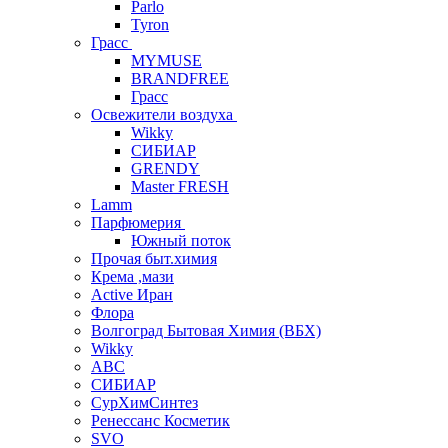
Parlo
Tyron
Грасс
MYMUSE
BRANDFREE
Грасс
Освежители воздуха
Wikky
СИБИАР
GRENDY
Master FRESH
Lamm
Парфюмерия
Южный поток
Прочая быт.химия
Крема ,мази
Аctive Иран
Флора
Волгоград Бытовая Химия (ВБХ)
Wikky
АВС
СИБИАР
СурХимСинтез
Ренессанс Косметик
SVO