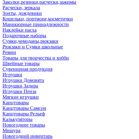
Заколки,резинки,расчески,зажимы
Расчески, зеркала
Зонты, дождевики
Кошельки, портмоне,косметички
Маникюрные принадлежности
Наклейки пасха
Подарочные наборы
Сумки,чемоданы,рюкзаки
Рюкзаки и Сумки школьные
Ремни
Товары для творчества и хобби
Швейные товары
Сувенирная продукция
Игрушки
Игрушки Домовята
Игрушки Задира
Игрушки Пенза
Мягкие игрушки
Канцтовары
Канцтовары Самсон
Канцтовары Рельеф
Калькуляторы
Новогодние товары
Мишура
Новогодний инвентарь