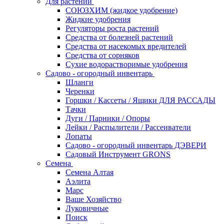
Для растений
СОЮЗХИМ (жидкое удобрение)
Жидкие удобрения
Регуляторы роста растений
Средства от болезней растений
Средства от насекомых вредителей
Средства от сорняков
Сухие водорастворимые удобрения
Садово - огородный инвентарь
Шланги
Черенки
Горшки / Кассеты / Ящики ДЛЯ РАССАДЫ
Тачки
Дуги / Парники / Опоры
Лейки / Распылители / Рассеиватели
Лопаты
Садово - огородный инвентарь ДЭВЕРИ
Садовый Инструмент GRONS
Семена
Семена Алтая
Аэлита
Марс
Ваше Хозяйство
Луковичные
Поиск