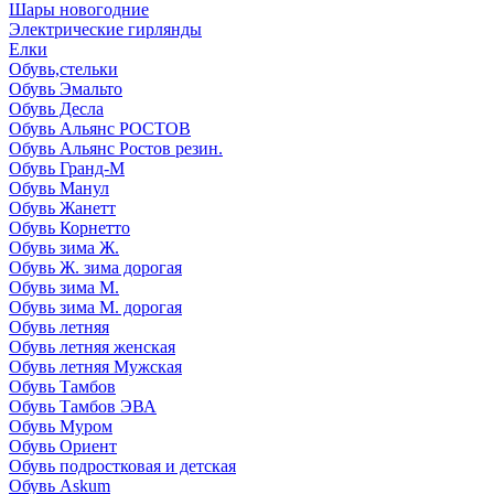
Шары новогодние
Электрические гирлянды
Елки
Обувь,стельки
Обувь Эмальто
Обувь Десла
Обувь Альянс РОСТОВ
Обувь Альянс Ростов резин.
Обувь Гранд-М
Обувь Манул
Обувь Жанетт
Обувь Корнетто
Обувь зима Ж.
Обувь Ж. зима дорогая
Обувь зима М.
Обувь зима М. дорогая
Обувь летняя
Обувь летняя женская
Обувь летняя Мужская
Обувь Тамбов
Обувь Тамбов ЭВА
Обувь Муром
Обувь Ориент
Обувь подростковая и детская
Обувь Askum