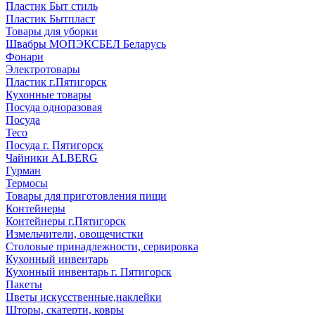
Пластик Быт стиль
Пластик Бытпласт
Товары для уборки
Швабры МОПЭКСБЕЛ Беларусь
Фонари
Электротовары
Пластик г.Пятигорск
Кухонные товары
Посуда одноразовая
Посуда
Teco
Посуда г. Пятигорск
Чайники ALBERG
Гурман
Термосы
Товары для приготовления пищи
Контейнеры
Контейнеры г.Пятигорск
Измельчители, овощечистки
Столовые принадлежности, сервировка
Кухонный инвентарь
Кухонный инвентарь г. Пятигорск
Пакеты
Цветы искусственные,наклейки
Шторы, скатерти, ковры