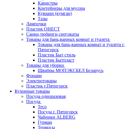
Канистры
Контейнеры для мусора
Кувшин (кумган)
Тазы
Лампочки
Пластик ОНЕСТ
Санки,тюбинги,снегокаты
Товары для бань,ванных комнат и туалета
Товары для бань,ванных комнат и туалета г.
Пятигорск
Пластик Быт стиль
Пластик Бытпласт
Товары для уборки
Швабры МОПЭКСБЕЛ Беларусь
Фонари
Электротовары
Пластик г.Пятигорск
Кухонные товары
Посуда одноразовая
Посуда
Teco
Посуда г. Пятигорск
Чайники ALBERG
Гурман
Термосы