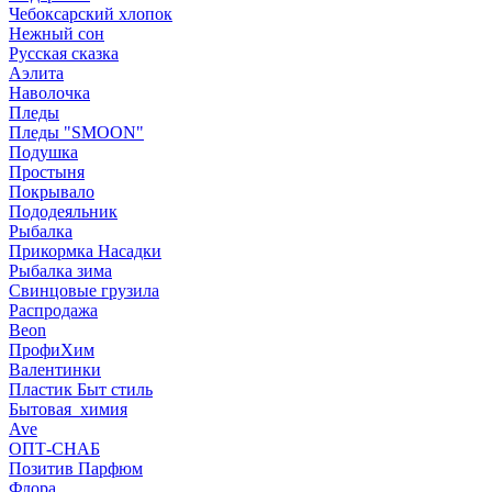
Чебоксарский хлопок
Нежный сон
Русская сказка
Аэлита
Наволочка
Пледы
Пледы "SMOON"
Подушка
Простыня
Покрывало
Пододеяльник
Рыбалка
Прикормка Насадки
Рыбалка зима
Свинцовые грузила
Распродажа
Beon
ПрофиХим
Валентинки
Пластик Быт стиль
Бытовая_химия
Ave
ОПТ-СНАБ
Позитив Парфюм
Флора