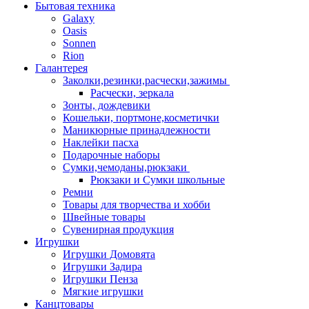
Бытовая техника
Galaxy
Oasis
Sonnen
Rion
Галантерея
Заколки,резинки,расчески,зажимы
Расчески, зеркала
Зонты, дождевики
Кошельки, портмоне,косметички
Маникюрные принадлежности
Наклейки пасха
Подарочные наборы
Сумки,чемоданы,рюкзаки
Рюкзаки и Сумки школьные
Ремни
Товары для творчества и хобби
Швейные товары
Сувенирная продукция
Игрушки
Игрушки Домовята
Игрушки Задира
Игрушки Пенза
Мягкие игрушки
Канцтовары