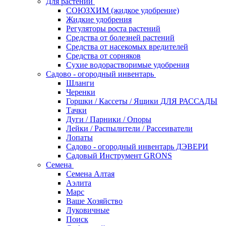
Для растений
СОЮЗХИМ (жидкое удобрение)
Жидкие удобрения
Регуляторы роста растений
Средства от болезней растений
Средства от насекомых вредителей
Средства от сорняков
Сухие водорастворимые удобрения
Садово - огородный инвентарь
Шланги
Черенки
Горшки / Кассеты / Ящики ДЛЯ РАССАДЫ
Тачки
Дуги / Парники / Опоры
Лейки / Распылители / Рассеиватели
Лопаты
Садово - огородный инвентарь ДЭВЕРИ
Садовый Инструмент GRONS
Семена
Семена Алтая
Аэлита
Марс
Ваше Хозяйство
Луковичные
Поиск