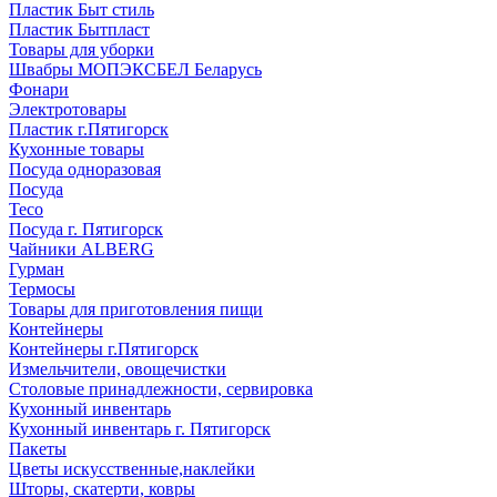
Пластик Быт стиль
Пластик Бытпласт
Товары для уборки
Швабры МОПЭКСБЕЛ Беларусь
Фонари
Электротовары
Пластик г.Пятигорск
Кухонные товары
Посуда одноразовая
Посуда
Teco
Посуда г. Пятигорск
Чайники ALBERG
Гурман
Термосы
Товары для приготовления пищи
Контейнеры
Контейнеры г.Пятигорск
Измельчители, овощечистки
Столовые принадлежности, сервировка
Кухонный инвентарь
Кухонный инвентарь г. Пятигорск
Пакеты
Цветы искусственные,наклейки
Шторы, скатерти, ковры