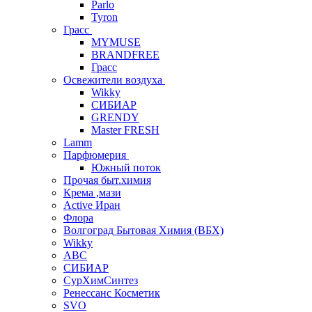
Parlo
Tyron
Грасс
MYMUSE
BRANDFREE
Грасс
Освежители воздуха
Wikky
СИБИАР
GRENDY
Master FRESH
Lamm
Парфюмерия
Южный поток
Прочая быт.химия
Крема ,мази
Аctive Иран
Флора
Волгоград Бытовая Химия (ВБХ)
Wikky
АВС
СИБИАР
СурХимСинтез
Ренессанс Косметик
SVO