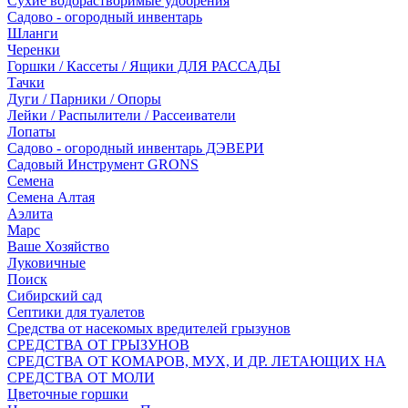
Сухие водорастворимые удобрения
Садово - огородный инвентарь
Шланги
Черенки
Горшки / Кассеты / Ящики ДЛЯ РАССАДЫ
Тачки
Дуги / Парники / Опоры
Лейки / Распылители / Рассеиватели
Лопаты
Садово - огородный инвентарь ДЭВЕРИ
Садовый Инструмент GRONS
Семена
Семена Алтая
Аэлита
Марс
Ваше Хозяйство
Луковичные
Поиск
Сибирский сад
Септики для туалетов
Средства от насекомых вредителей грызунов
СPEДСТВА ОТ ГРЫЗУНОВ
СРЕДСТВА ОТ КОМАРОВ, МУХ, И ДР. ЛЕТАЮЩИХ НА
СРЕДСТВА ОТ МОЛИ
Цветочные горшки