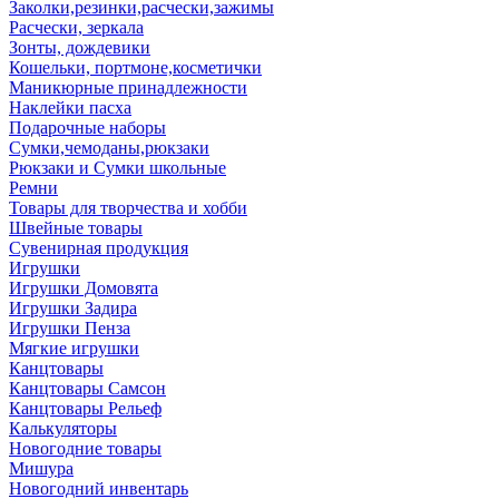
Заколки,резинки,расчески,зажимы
Расчески, зеркала
Зонты, дождевики
Кошельки, портмоне,косметички
Маникюрные принадлежности
Наклейки пасха
Подарочные наборы
Сумки,чемоданы,рюкзаки
Рюкзаки и Сумки школьные
Ремни
Товары для творчества и хобби
Швейные товары
Сувенирная продукция
Игрушки
Игрушки Домовята
Игрушки Задира
Игрушки Пенза
Мягкие игрушки
Канцтовары
Канцтовары Самсон
Канцтовары Рельеф
Калькуляторы
Новогодние товары
Мишура
Новогодний инвентарь