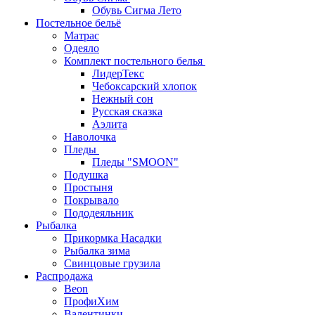
Обувь Сигма Лето
Постельное бельё
Матрас
Одеяло
Комплект постельного белья
ЛидерТекс
Чебоксарский хлопок
Нежный сон
Русская сказка
Аэлита
Наволочка
Пледы
Пледы "SMOON"
Подушка
Простыня
Покрывало
Пододеяльник
Рыбалка
Прикормка Насадки
Рыбалка зима
Свинцовые грузила
Распродажа
Beon
ПрофиХим
Валентинки