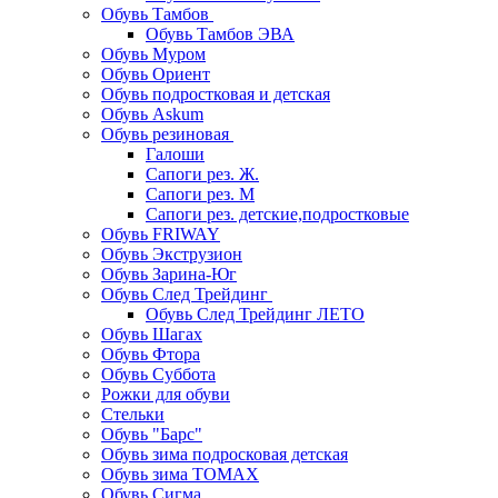
Обувь Тамбов
Обувь Тамбов ЭВА
Обувь Муром
Обувь Ориент
Обувь подростковая и детская
Обувь Askum
Обувь резиновая
Галоши
Сапоги рез. Ж.
Сапоги рез. М
Сапоги рез. детские,подростковые
Обувь FRIWAY
Обувь Экструзион
Обувь Зарина-Юг
Обувь След Трейдинг
Обувь След Трейдинг ЛЕТО
Обувь Шагах
Обувь Фтора
Обувь Суббота
Рожки для обуви
Стельки
Обувь "Барс"
Обувь зима подросковая детская
Обувь зима ТОМАХ
Обувь Сигма