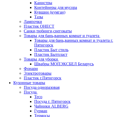
Канистры
Контейнеры для мусора
Кувшин (кумган)
Тазы
Лампочки
Пластик ОНЕСТ
Санки,тюбинги,снегокаты
Товары для бань,ванных комнат и туалета
Товары для бань,ванных комнат и туалета г.
Пятигорск
Пластик Быт стиль
Пластик Бытпласт
Товары для уборки
Швабры МОПЭКСБЕЛ Беларусь
Фонари
Электротовары
Пластик г.Пятигорск
Кухонные товары
Посуда одноразовая
Посуда
Teco
Посуда г. Пятигорск
Чайники ALBERG
Гурман
Термосы