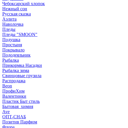
Чебоксарский хлопок
Нежный сон
Русская сказка
Аэлита
Наволочка
Пледы
Пледы "SMOON"
Подушка
Простыня
Покрывало
Пододеяльник
Рыбалка
Прикормка Насадки
Рыбалка зима
Свинцовые грузила
Распродажа
Beon
ПрофиХим
Валентинки
Пластик Быт стиль
Бытовая_химия
Ave
ОПТ-СНАБ
Позитив Парфюм
Флора