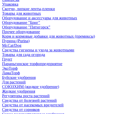
Упаковка
Скотчи, липкие ленты,пленки
Товары для животных
Оборудование и аксессуары для животных
Оборудование "Бриг"
Оборудование "Пятигорск"
Прочее оборудование
Корм и кормовые добавки для животных (премиксы)
Пурина (Purina)
Mr.Cat/Dog
Средства гигиены и ухода за животными
Товары для сада огорода
Грунт
Параньгинское торфопредприятие
ЭкоТорф
ЛамаТорф
Буйские удобрения
Для растений
СОЮЗХИМ (жидкое удобрение)
Жидкие удобрения
Регуляторы роста растений
Средства от болезней растений
Средства от насекомых вредителей
Средства от сорняков