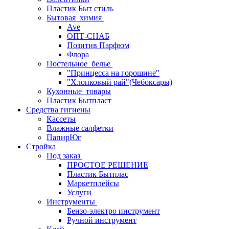
Пластик Быт стиль
Бытовая_химия
Ave
ОПТ-СНАБ
Позитив Парфюм
Флора
Постельное_белье
"Принцесса на горошине"
"Хлопковый рай"(Чебоксары)
Кухонные_товары
Пластик Бытпласт
Средства гигиены
Кассеты
Влажные салфетки
ПапирЮг
Стройка
Под заказ
ПРОСТОЕ РЕШЕНИЕ
Пластик Бытплас
Маркетплейсы
Услуги
Инструменты
Бензо-электро инструмент
Ручной инструмент