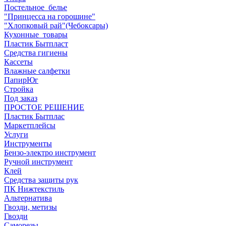
Постельное_белье
"Принцесса на горошине"
"Хлопковый рай"(Чебоксары)
Кухонные_товары
Пластик Бытпласт
Средства гигиены
Кассеты
Влажные салфетки
ПапирЮг
Стройка
Под заказ
ПРОСТОЕ РЕШЕНИЕ
Пластик Бытплас
Маркетплейсы
Услуги
Инструменты
Бензо-электро инструмент
Ручной инструмент
Клей
Средства защиты рук
ПК Нижтекстиль
Альтернатива
Гвозди, метизы
Гвозди
Саморезы