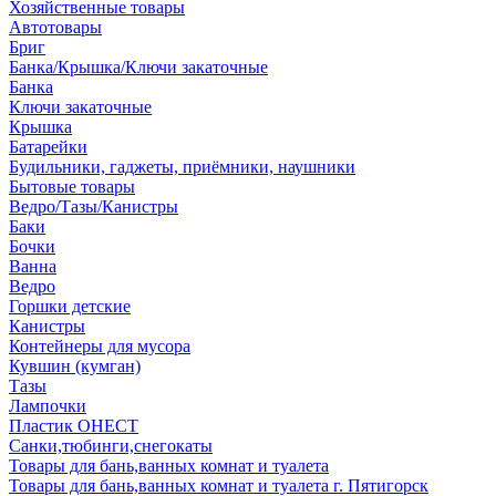
Хозяйственные товары
Автотовары
Бриг
Банка/Крышка/Ключи закаточные
Банка
Ключи закаточные
Крышка
Батарейки
Будильники, гаджеты, приёмники, наушники
Бытовые товары
Ведро/Тазы/Канистры
Баки
Бочки
Ванна
Ведро
Горшки детские
Канистры
Контейнеры для мусора
Кувшин (кумган)
Тазы
Лампочки
Пластик ОНЕСТ
Санки,тюбинги,снегокаты
Товары для бань,ванных комнат и туалета
Товары для бань,ванных комнат и туалета г. Пятигорск