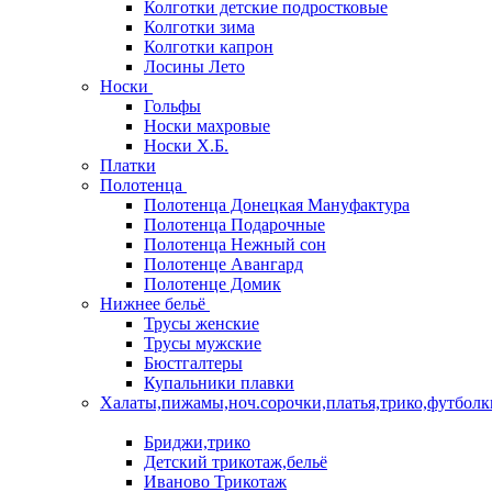
Колготки детские подростковые
Колготки зима
Колготки капрон
Лосины Лето
Носки
Гольфы
Носки махровые
Носки Х.Б.
Платки
Полотенца
Полотенца Донецкая Мануфактура
Полотенца Подарочные
Полотенца Нежный сон
Полотенце Авангард
Полотенце Домик
Нижнее бельё
Трусы женские
Трусы мужские
Бюстгалтеры
Купальники плавки
Халаты,пижамы,ноч.сорочки,платья,трико,футболк
Бриджи,трико
Детский трикотаж,бельё
Иваново Трикотаж