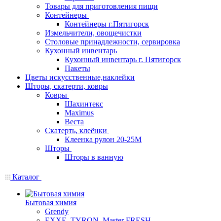
Товары для приготовления пищи
Контейнеры
Контейнеры г.Пятигорск
Измельчители, овощечистки
Столовые принадлежности, сервировка
Кухонный инвентарь
Кухонный инвентарь г. Пятигорск
Пакеты
Цветы искусственные,наклейки
Шторы, скатерти, ковры
Ковры
Шахинтекс
Maximus
Веста
Скатерть, клеёнки
Клеенка рулон 20-25М
Шторы
Шторы в ванную
Каталог
Бытовая химия
Grendy
EXXE, TYRON, Master FRESH