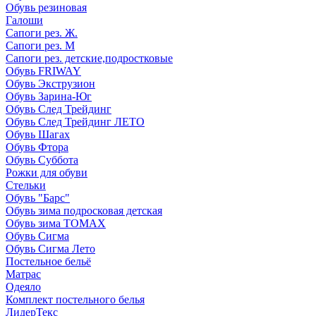
Обувь резиновая
Галоши
Сапоги рез. Ж.
Сапоги рез. М
Сапоги рез. детские,подростковые
Обувь FRIWAY
Обувь Экструзион
Обувь Зарина-Юг
Обувь След Трейдинг
Обувь След Трейдинг ЛЕТО
Обувь Шагах
Обувь Фтора
Обувь Суббота
Рожки для обуви
Стельки
Обувь "Барс"
Обувь зима подросковая детская
Обувь зима ТОМАХ
Обувь Сигма
Обувь Сигма Лето
Постельное бельё
Матрас
Одеяло
Комплект постельного белья
ЛидерТекс