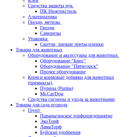
Клей
Средства защиты рук
ПК Нижтекстиль
Альтернатива
Гвозди, метизы
Гвозди
Саморезы
Упаковка
Скотчи, липкие ленты,пленки
Товары для животных
Оборудование и аксессуары для животных
Оборудование "Бриг"
Оборудование "Пятигорск"
Прочее оборудование
Корм и кормовые добавки для животных
(премиксы)
Пурина (Purina)
Mr.Cat/Dog
Средства гигиены и ухода за животными
Товары для сада огорода
Грунт
Параньгинское торфопредприятие
ЭкоТорф
ЛамаТорф
Буйские удобрения