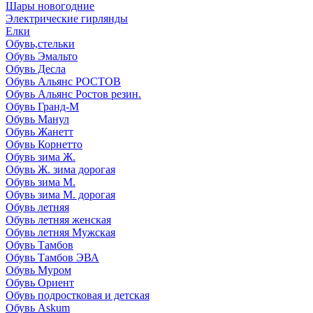
Шары новогодние
Электрические гирлянды
Елки
Обувь,стельки
Обувь Эмальто
Обувь Десла
Обувь Альянс РОСТОВ
Обувь Альянс Ростов резин.
Обувь Гранд-М
Обувь Манул
Обувь Жанетт
Обувь Корнетто
Обувь зима Ж.
Обувь Ж. зима дорогая
Обувь зима М.
Обувь зима М. дорогая
Обувь летняя
Обувь летняя женская
Обувь летняя Мужская
Обувь Тамбов
Обувь Тамбов ЭВА
Обувь Муром
Обувь Ориент
Обувь подростковая и детская
Обувь Askum