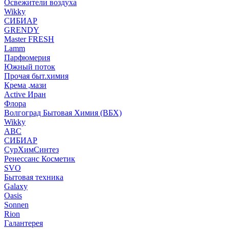
Освежители воздуха
Wikky
СИБИАР
GRENDY
Master FRESH
Lamm
Парфюмерия
Южный поток
Прочая быт.химия
Крема ,мази
Аctive Иран
Флора
Волгоград Бытовая Химия (ВБХ)
Wikky
АВС
СИБИАР
СурХимСинтез
Ренессанс Косметик
SVO
Бытовая техника
Galaxy
Oasis
Sonnen
Rion
Галантерея