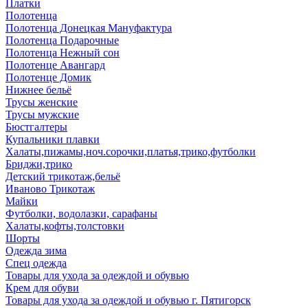
Платки
Полотенца
Полотенца Донецкая Мануфактура
Полотенца Подарочные
Полотенца Нежный сон
Полотенце Авангард
Полотенце Домик
Нижнее бельё
Трусы женские
Трусы мужские
Бюстгалтеры
Купальники плавки
Халаты,пижамы,ноч.сорочки,платья,трико,футболки
Бриджи,трико
Детский трикотаж,бельё
Иваново Трикотаж
Майки
Футболки, водолазки, сарафаны
Халаты,кофты,толстовки
Шорты
Одежда зима
Спец одежда
Товары для ухода за одеждой и обувью
Крем для обуви
Товары для ухода за одеждой и обувью г. Пятигорск