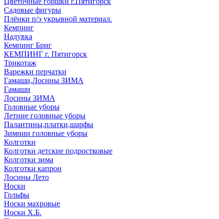
Цветочные горшки г.Пятигорск
Садовые фигуры
Плёнки п/э укрывной материал.
Кемпинг
Надувка
Кемпинг Бриг
КЕМПИНГ г. Пятигорск
Трикотаж
Варежки перчатки
Гамаши,Лосины ЗИМА
Гамаши
Лосины ЗИМА
Головные уборы
Летние головные уборы
Палантины,платки,шарфы
Зимнии головные уборы
Колготки
Колготки детские подростковые
Колготки зима
Колготки капрон
Лосины Лето
Носки
Гольфы
Носки махровые
Носки Х.Б.