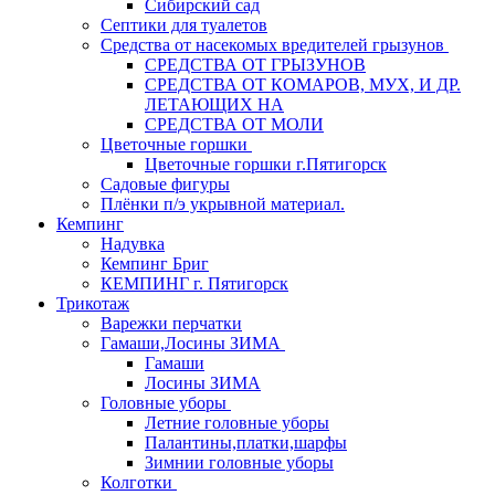
Сибирский сад
Септики для туалетов
Средства от насекомых вредителей грызунов
СPEДСТВА ОТ ГРЫЗУНОВ
СРЕДСТВА ОТ КОМАРОВ, МУХ, И ДР.
ЛЕТАЮЩИХ НА
СРЕДСТВА ОТ МОЛИ
Цветочные горшки
Цветочные горшки г.Пятигорск
Садовые фигуры
Плёнки п/э укрывной материал.
Кемпинг
Надувка
Кемпинг Бриг
КЕМПИНГ г. Пятигорск
Трикотаж
Варежки перчатки
Гамаши,Лосины ЗИМА
Гамаши
Лосины ЗИМА
Головные уборы
Летние головные уборы
Палантины,платки,шарфы
Зимнии головные уборы
Колготки