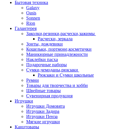
Бытовая техника
Galaxy
Oasis
Sonnen
Rion
Галантерея
Заколки,резинки,расчески,зажимы
Расчески, зеркала
Зонты, дождевики
Кошельки, портмоне,косметички
Маникюрные принадлежности
Наклейки пасха
Подарочные наборы
Сумки,чемоданы,рюкзаки
Рюкзаки и Сумки школьные
Ремни
Товары для творчества и хобби
Швейные товары
Сувенирная продукция
Игрушки
Игрушки Домовята
Игрушки Задира
Игрушки Пенза
Мягкие игрушки
Канцтовары