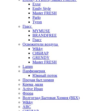
Exxe
Emily Style
Master FRESH
Parlo
Tyron
Грасс
MYMUSE
BRANDFREE
Грасс
Освежители воздуха
Wikky
СИБИАР
GRENDY
Master FRESH
Lamm
Парфюмерия
Южный поток
Прочая быт.химия
Крема ,мази
Аctive Иран
Флора
Волгоград Бытовая Химия (ВБХ)
Wikky
АВС