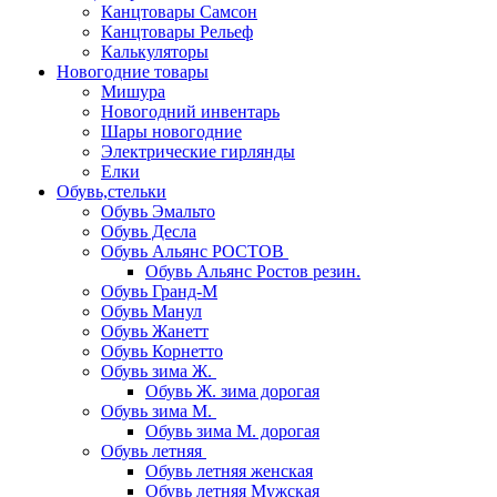
Канцтовары Самсон
Канцтовары Рельеф
Калькуляторы
Новогодние товары
Мишура
Новогодний инвентарь
Шары новогодние
Электрические гирлянды
Елки
Обувь,стельки
Обувь Эмальто
Обувь Десла
Обувь Альянс РОСТОВ
Обувь Альянс Ростов резин.
Обувь Гранд-М
Обувь Манул
Обувь Жанетт
Обувь Корнетто
Обувь зима Ж.
Обувь Ж. зима дорогая
Обувь зима М.
Обувь зима М. дорогая
Обувь летняя
Обувь летняя женская
Обувь летняя Мужская