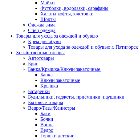
Майки
Футболки, водолазки, сарафаны
Халаты,кофты,толстовки
Шорты
Одежда зима
Спец одежда
Товары для ухода за одеждой и обувью
Крем для обуви
Товары для ухода за одеждой и обувью г. Пятигорск
Хозяйственные товары
Автотовары
Бриг
Банка/Крышка/Ключи закаточные
Банка
Ключи закаточные
Крышка
Батарейки
Будильники, гаджеты, приёмники, наушники
Бытовые товары
Ведро/Тазы/Канистры
Баки
Бочки
Ванна
Ведро
Горшки детские