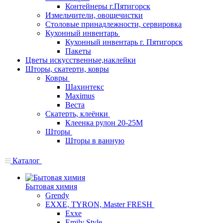
Контейнеры г.Пятигорск
Измельчители, овощечистки
Столовые принадлежности, сервировка
Кухонный инвентарь
Кухонный инвентарь г. Пятигорск
Пакеты
Цветы искусственные,наклейки
Шторы, скатерти, ковры
Ковры
Шахинтекс
Maximus
Веста
Скатерть, клеёнки
Клеенка рулон 20-25М
Шторы
Шторы в ванную
Каталог
Бытовая химия
Grendy
EXXE, TYRON, Master FRESH
Exxe
Emily Style