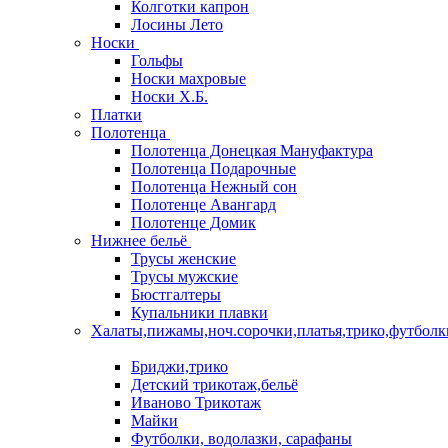
Колготки капрон
Лосины Лето
Носки
Гольфы
Носки махровые
Носки Х.Б.
Платки
Полотенца
Полотенца Донецкая Мануфактура
Полотенца Подарочные
Полотенца Нежный сон
Полотенце Авангард
Полотенце Домик
Нижнее бельё
Трусы женские
Трусы мужские
Бюстгалтеры
Купальники плавки
Халаты,пижамы,ноч.сорочки,платья,трико,футболк
Бриджи,трико
Детский трикотаж,бельё
Иваново Трикотаж
Майки
Футболки, водолазки, сарафаны