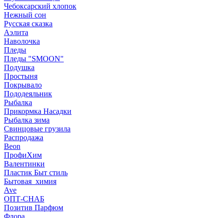
Чебоксарский хлопок
Нежный сон
Русская сказка
Аэлита
Наволочка
Пледы
Пледы "SMOON"
Подушка
Простыня
Покрывало
Пододеяльник
Рыбалка
Прикормка Насадки
Рыбалка зима
Свинцовые грузила
Распродажа
Beon
ПрофиХим
Валентинки
Пластик Быт стиль
Бытовая_химия
Ave
ОПТ-СНАБ
Позитив Парфюм
Флора