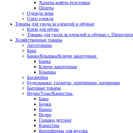
Халаты,кофты,толстовки
Шорты
Одежда зима
Спец одежда
Товары для ухода за одеждой и обувью
Крем для обуви
Товары для ухода за одеждой и обувью г. Пятигорск
Хозяйственные товары
Автотовары
Бриг
Банка/Крышка/Ключи закаточные
Банка
Ключи закаточные
Крышка
Батарейки
Будильники, гаджеты, приёмники, наушники
Бытовые товары
Ведро/Тазы/Канистры
Баки
Бочки
Ванна
Ведро
Горшки детские
Канистры
Контейнеры для мусора