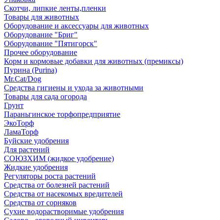
Скотчи, липкие ленты,пленки
Товары для животных
Оборудование и аксессуары для животных
Оборудование "Бриг"
Оборудование "Пятигорск"
Прочее оборудование
Корм и кормовые добавки для животных (премиксы)
Пурина (Purina)
Mr.Cat/Dog
Средства гигиены и ухода за животными
Товары для сада огорода
Грунт
Параньгинское торфопредприятие
ЭкоТорф
ЛамаТорф
Буйские удобрения
Для растений
СОЮЗХИМ (жидкое удобрение)
Жидкие удобрения
Регуляторы роста растений
Средства от болезней растений
Средства от насекомых вредителей
Средства от сорняков
Сухие водорастворимые удобрения