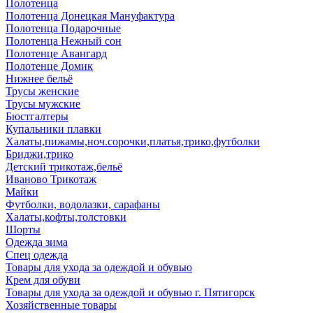
Полотенца
Полотенца Донецкая Мануфактура
Полотенца Подарочные
Полотенца Нежный сон
Полотенце Авангард
Полотенце Домик
Нижнее бельё
Трусы женские
Трусы мужские
Бюстгалтеры
Купальники плавки
Халаты,пижамы,ноч.сорочки,платья,трико,футболки
Бриджи,трико
Детский трикотаж,бельё
Иваново Трикотаж
Майки
Футболки, водолазки, сарафаны
Халаты,кофты,толстовки
Шорты
Одежда зима
Спец одежда
Товары для ухода за одеждой и обувью
Крем для обуви
Товары для ухода за одеждой и обувью г. Пятигорск
Хозяйственные товары