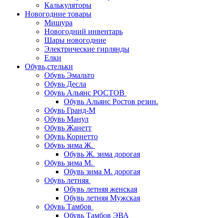
Калькуляторы
Новогодние товары
Мишура
Новогодний инвентарь
Шары новогодние
Электрические гирлянды
Елки
Обувь,стельки
Обувь Эмальто
Обувь Десла
Обувь Альянс РОСТОВ
Обувь Альянс Ростов резин.
Обувь Гранд-М
Обувь Манул
Обувь Жанетт
Обувь Корнетто
Обувь зима Ж.
Обувь Ж. зима дорогая
Обувь зима М.
Обувь зима М. дорогая
Обувь летняя
Обувь летняя женская
Обувь летняя Мужская
Обувь Тамбов
Обувь Тамбов ЭВА