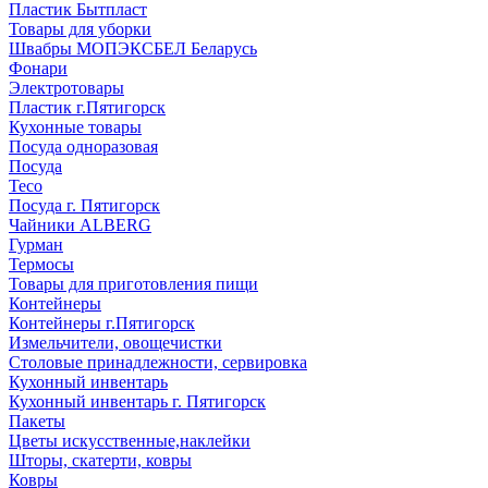
Пластик Бытпласт
Товары для уборки
Швабры МОПЭКСБЕЛ Беларусь
Фонари
Электротовары
Пластик г.Пятигорск
Кухонные товары
Посуда одноразовая
Посуда
Teco
Посуда г. Пятигорск
Чайники ALBERG
Гурман
Термосы
Товары для приготовления пищи
Контейнеры
Контейнеры г.Пятигорск
Измельчители, овощечистки
Столовые принадлежности, сервировка
Кухонный инвентарь
Кухонный инвентарь г. Пятигорск
Пакеты
Цветы искусственные,наклейки
Шторы, скатерти, ковры
Ковры