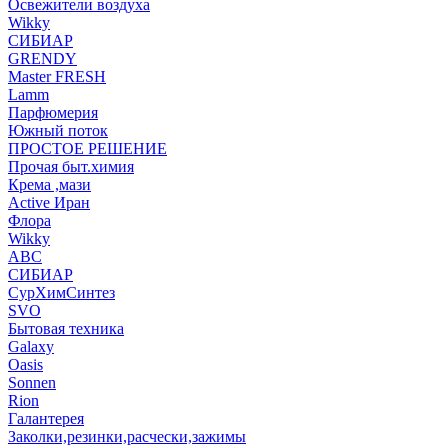
Освежители воздуха
Wikky
СИБИАР
GRENDY
Master FRESH
Lamm
Парфюмерия
Южный поток
ПРОСТОЕ РЕШЕНИЕ
Прочая быт.химия
Крема ,мази
Аctive Иран
Флора
Wikky
АВС
СИБИАР
СурХимСинтез
SVO
Бытовая техника
Galaxy
Oasis
Sonnen
Rion
Галантерея
Заколки,резинки,расчески,зажимы