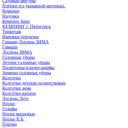
Садовые фигуры
Плёнки п/э укрывной материал.
Кемпинг
Надувка
Кемпинг Бриг
КЕМПИНГ г. Пятигорск
Трикотаж
Варежки перчатки
Гамаши,Лосины ЗИМА
Гамаши
Лосины ЗИМА
Головные уборы
Летние головные уборы
Палантины,платки,шарфы
Зимнии головные уборы
Колготки
Колготки детские подростковые
Колготки зима
Колготки капрон
Лосины Лето
Носки
Гольфы
Носки махровые
Носки Х.Б.
Платки