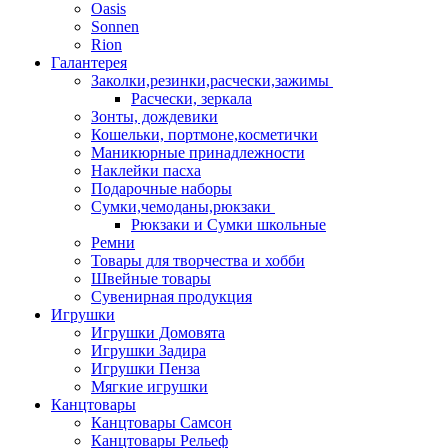
Oasis
Sonnen
Rion
Галантерея
Заколки,резинки,расчески,зажимы
Расчески, зеркала
Зонты, дождевики
Кошельки, портмоне,косметички
Маникюрные принадлежности
Наклейки пасха
Подарочные наборы
Сумки,чемоданы,рюкзаки
Рюкзаки и Сумки школьные
Ремни
Товары для творчества и хобби
Швейные товары
Сувенирная продукция
Игрушки
Игрушки Домовята
Игрушки Задира
Игрушки Пенза
Мягкие игрушки
Канцтовары
Канцтовары Самсон
Канцтовары Рельеф