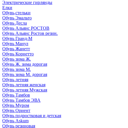
Электрические гирлянды
Елки
Обувь,стельки
Обувь Эмальто
Обувь Десла
Обувь Альянс РОСТОВ
Обувь Альянс Ростов резин.
Обувь Гранд-М
Обувь Манул
Обувь Жанетт
Обувь Корнетто
Обувь зима Ж.
Обувь Ж. зима дорогая
Обувь зима М.
Обувь зима М. дорогая
Обувь летняя
Обувь летняя женская
Обувь летняя Мужская
Обувь Тамбов
Обувь Тамбов ЭВА
Обувь Муром
Обувь Ориент
Обувь подростковая и детская
Обувь Askum
Обувь резиновая