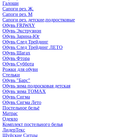
Галоши
Сапоги рез. Ж.
Сапоги рез. М
Сапоги рез. детские,подростковые
Обувь FRIWAY
Обувь Экструзион
Обувь Зарина-Юг
Обувь След Трейдинг
Обувь След Трейдинг ЛЕТО
Обувь Шагах
Обувь Фтора
Обувь Суббота
Рожки для обуви
Стельки
Обувь "Барс"
Обувь зима подросковая детская
Обувь зима ТОМАХ
Обувь Сигма
Обувь Сигма Лето
Постельное бельё
Матрас
Одеяло
Комплект постельного белья
ЛидерТекс
Шуйские Ситцы