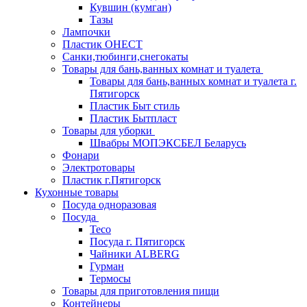
Кувшин (кумган)
Тазы
Лампочки
Пластик ОНЕСТ
Санки,тюбинги,снегокаты
Товары для бань,ванных комнат и туалета
Товары для бань,ванных комнат и туалета г.
Пятигорск
Пластик Быт стиль
Пластик Бытпласт
Товары для уборки
Швабры МОПЭКСБЕЛ Беларусь
Фонари
Электротовары
Пластик г.Пятигорск
Кухонные товары
Посуда одноразовая
Посуда
Teco
Посуда г. Пятигорск
Чайники ALBERG
Гурман
Термосы
Товары для приготовления пищи
Контейнеры