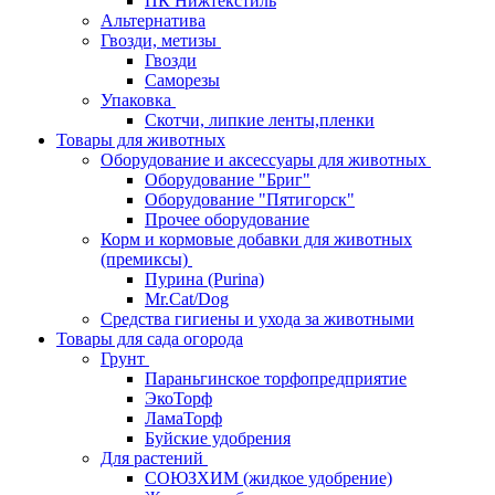
ПК Нижтекстиль
Альтернатива
Гвозди, метизы
Гвозди
Саморезы
Упаковка
Скотчи, липкие ленты,пленки
Товары для животных
Оборудование и аксессуары для животных
Оборудование "Бриг"
Оборудование "Пятигорск"
Прочее оборудование
Корм и кормовые добавки для животных
(премиксы)
Пурина (Purina)
Mr.Cat/Dog
Средства гигиены и ухода за животными
Товары для сада огорода
Грунт
Параньгинское торфопредприятие
ЭкоТорф
ЛамаТорф
Буйские удобрения
Для растений
СОЮЗХИМ (жидкое удобрение)