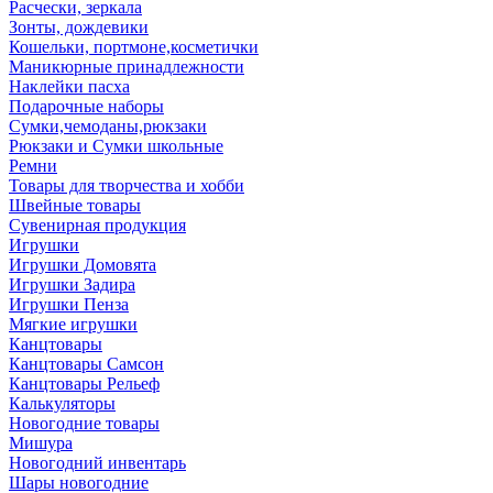
Расчески, зеркала
Зонты, дождевики
Кошельки, портмоне,косметички
Маникюрные принадлежности
Наклейки пасха
Подарочные наборы
Сумки,чемоданы,рюкзаки
Рюкзаки и Сумки школьные
Ремни
Товары для творчества и хобби
Швейные товары
Сувенирная продукция
Игрушки
Игрушки Домовята
Игрушки Задира
Игрушки Пенза
Мягкие игрушки
Канцтовары
Канцтовары Самсон
Канцтовары Рельеф
Калькуляторы
Новогодние товары
Мишура
Новогодний инвентарь
Шары новогодние