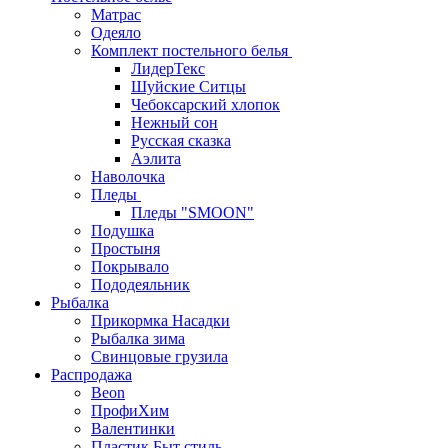
Матрас
Одеяло
Комплект постельного белья
ЛидерТекс
Шуйские Ситцы
Чебоксарский хлопок
Нежный сон
Русская сказка
Аэлита
Наволочка
Пледы
Пледы "SMOON"
Подушка
Простыня
Покрывало
Пододеяльник
Рыбалка
Прикормка Насадки
Рыбалка зима
Свинцовые грузила
Распродажа
Beon
ПрофиХим
Валентинки
Пластик Быт стиль