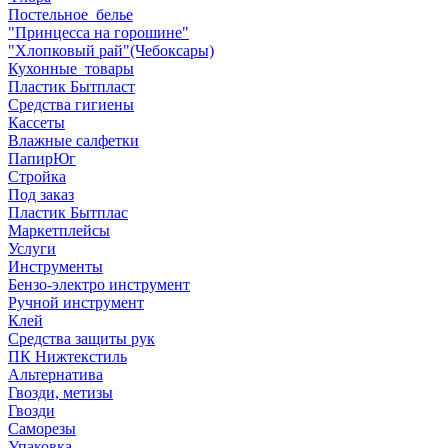
Постельное_белье
"Принцесса на горошине"
"Хлопковый рай"(Чебоксары)
Кухонные_товары
Пластик Бытпласт
Средства гигиены
Кассеты
Влажные салфетки
ПапирЮг
Стройка
Под заказ
Пластик Бытплас
Маркетплейсы
Услуги
Инструменты
Бензо-электро инструмент
Ручной инструмент
Клей
Средства защиты рук
ПК Нижтекстиль
Альтернатива
Гвозди, метизы
Гвозди
Саморезы
Упаковка