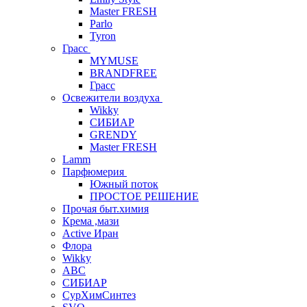
Master FRESH
Parlo
Tyron
Грасс
MYMUSE
BRANDFREE
Грасс
Освежители воздуха
Wikky
СИБИАР
GRENDY
Master FRESH
Lamm
Парфюмерия
Южный поток
ПРОСТОЕ РЕШЕНИЕ
Прочая быт.химия
Крема ,мази
Аctive Иран
Флора
Wikky
АВС
СИБИАР
СурХимСинтез