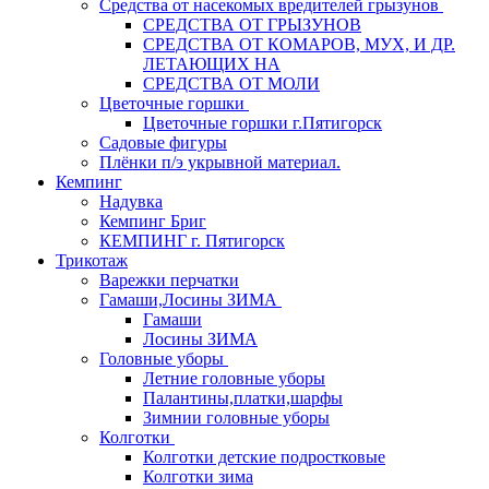
Средства от насекомых вредителей грызунов
СPEДСТВА ОТ ГРЫЗУНОВ
СРЕДСТВА ОТ КОМАРОВ, МУХ, И ДР.
ЛЕТАЮЩИХ НА
СРЕДСТВА ОТ МОЛИ
Цветочные горшки
Цветочные горшки г.Пятигорск
Садовые фигуры
Плёнки п/э укрывной материал.
Кемпинг
Надувка
Кемпинг Бриг
КЕМПИНГ г. Пятигорск
Трикотаж
Варежки перчатки
Гамаши,Лосины ЗИМА
Гамаши
Лосины ЗИМА
Головные уборы
Летние головные уборы
Палантины,платки,шарфы
Зимнии головные уборы
Колготки
Колготки детские подростковые
Колготки зима