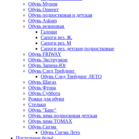
Обувь Муром
Обувь Ориент
Обувь подростковая и детская
Обувь Askum
Обувь резиновая
Галоши
Сапоги рез. Ж.
Сапоги рез. М
Сапоги рез. детские,подростковые
Обувь FRIWAY
Обувь Экструзион
Обувь Зарина-Юг
Обувь След Трейдинг
Обувь След Трейдинг ЛЕТО
Обувь Шагах
Обувь Фтора
Обувь Суббота
Рожки для обуви
Стельки
Обувь "Барс"
Обувь зима подросковая детская
Обувь зима ТОМАХ
Обувь Сигма
Обувь Сигма Лето
Постельное бельё