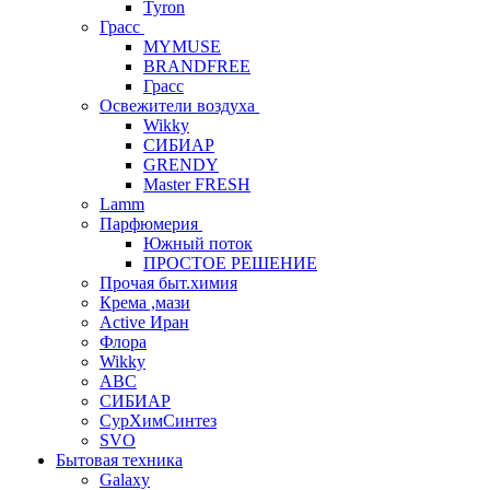
Tyron
Грасс
MYMUSE
BRANDFREE
Грасс
Освежители воздуха
Wikky
СИБИАР
GRENDY
Master FRESH
Lamm
Парфюмерия
Южный поток
ПРОСТОЕ РЕШЕНИЕ
Прочая быт.химия
Крема ,мази
Аctive Иран
Флора
Wikky
АВС
СИБИАР
СурХимСинтез
SVO
Бытовая техника
Galaxy