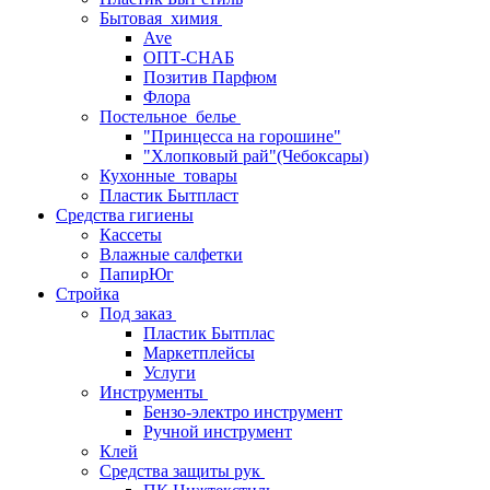
Бытовая_химия
Ave
ОПТ-СНАБ
Позитив Парфюм
Флора
Постельное_белье
"Принцесса на горошине"
"Хлопковый рай"(Чебоксары)
Кухонные_товары
Пластик Бытпласт
Средства гигиены
Кассеты
Влажные салфетки
ПапирЮг
Стройка
Под заказ
Пластик Бытплас
Маркетплейсы
Услуги
Инструменты
Бензо-электро инструмент
Ручной инструмент
Клей
Средства защиты рук