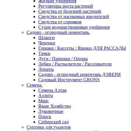
Жидкие удобрения
Регуляторы роста растений
Средства от болезней растений
Средства от насекомых вредителей
Средства от сорняков
Сухие водорастворимые удобрения
Садово - огородный инвентарь
Шланги
Черенки
Горшки / Кассеты / Ящики ДЛЯ РАССАДЫ
Тачки
Дуги / Парники / Опоры
Лейки / Распылители / Рассеиватели
Лопаты
Садово - огородный инвентарь ДЭВЕРИ
Садовый Инструмент GRONS
Семена
Семена Алтая
Аэлита
Марс
Ваше Хозяйство
Луковичные
Поиск
Сибирский сад
Септики для туалетов