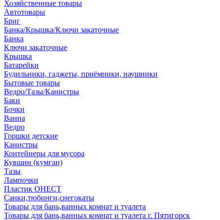
Хозяйственные товары
Автотовары
Бриг
Банка/Крышка/Ключи закаточные
Банка
Ключи закаточные
Крышка
Батарейки
Будильники, гаджеты, приёмники, наушники
Бытовые товары
Ведро/Тазы/Канистры
Баки
Бочки
Ванна
Ведро
Горшки детские
Канистры
Контейнеры для мусора
Кувшин (кумган)
Тазы
Лампочки
Пластик ОНЕСТ
Санки,тюбинги,снегокаты
Товары для бань,ванных комнат и туалета
Товары для бань,ванных комнат и туалета г. Пятигорск