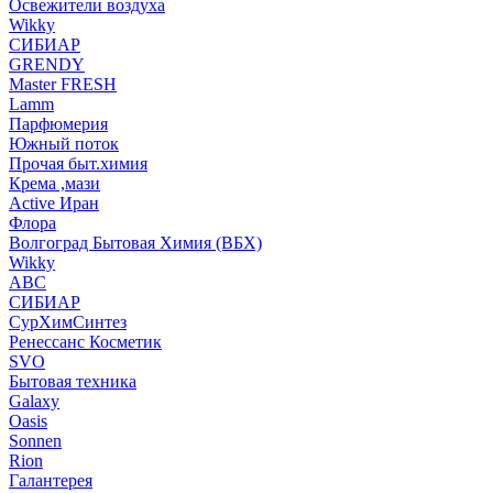
Освежители воздуха
Wikky
СИБИАР
GRENDY
Master FRESH
Lamm
Парфюмерия
Южный поток
Прочая быт.химия
Крема ,мази
Аctive Иран
Флора
Волгоград Бытовая Химия (ВБХ)
Wikky
АВС
СИБИАР
СурХимСинтез
Ренессанс Косметик
SVO
Бытовая техника
Galaxy
Oasis
Sonnen
Rion
Галантерея