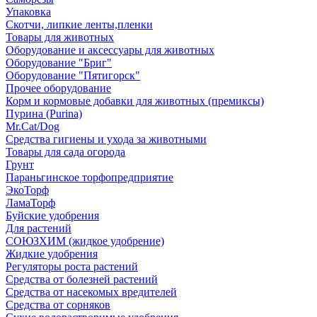
Упаковка
Скотчи, липкие ленты,пленки
Товары для животных
Оборудование и аксессуары для животных
Оборудование "Бриг"
Оборудование "Пятигорск"
Прочее оборудование
Корм и кормовые добавки для животных (премиксы)
Пурина (Purina)
Mr.Cat/Dog
Средства гигиены и ухода за животными
Товары для сада огорода
Грунт
Параньгинское торфопредприятие
ЭкоТорф
ЛамаТорф
Буйские удобрения
Для растений
СОЮЗХИМ (жидкое удобрение)
Жидкие удобрения
Регуляторы роста растений
Средства от болезней растений
Средства от насекомых вредителей
Средства от сорняков