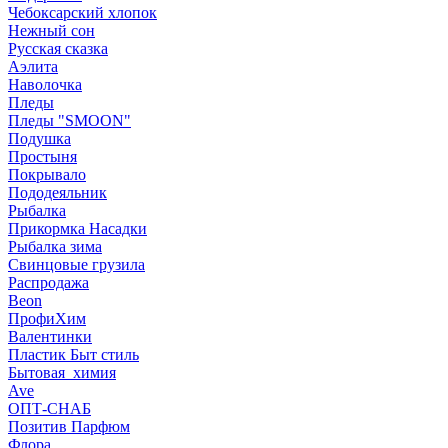
Чебоксарский хлопок
Нежный сон
Русская сказка
Аэлита
Наволочка
Пледы
Пледы "SMOON"
Подушка
Простыня
Покрывало
Пододеяльник
Рыбалка
Прикормка Насадки
Рыбалка зима
Свинцовые грузила
Распродажа
Beon
ПрофиХим
Валентинки
Пластик Быт стиль
Бытовая_химия
Ave
ОПТ-СНАБ
Позитив Парфюм
Флора