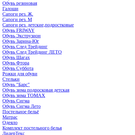
Обувь резиновая
Галоши
Сапоги рез. Ж.
Сапоги рез. М
Сапоги рез. детские,подростковые
Обувь FRIWAY
Обувь Экструзион
Обувь Зарина-Юг
Обувь След Трейдинг
Обувь След Трейдинг ЛЕТО
Обувь Шагах
Обувь Фтора
Обувь Суббота
Рожки для обуви
Стельки
Обувь "Барс"
Обувь зима подросковая детская
Обувь зима ТОМАХ
Обувь Сигма
Обувь Сигма Лето
Постельное бельё
Матрас
Одеяло
Комплект постельного белья
ЛидерТекс