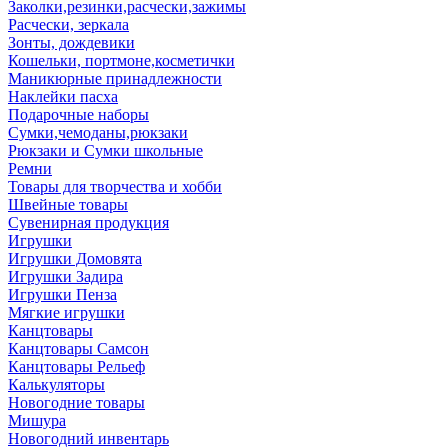
Заколки,резинки,расчески,зажимы
Расчески, зеркала
Зонты, дождевики
Кошельки, портмоне,косметички
Маникюрные принадлежности
Наклейки пасха
Подарочные наборы
Сумки,чемоданы,рюкзаки
Рюкзаки и Сумки школьные
Ремни
Товары для творчества и хобби
Швейные товары
Сувенирная продукция
Игрушки
Игрушки Домовята
Игрушки Задира
Игрушки Пенза
Мягкие игрушки
Канцтовары
Канцтовары Самсон
Канцтовары Рельеф
Калькуляторы
Новогодние товары
Мишура
Новогодний инвентарь