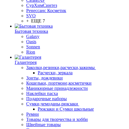
СИБИАР
СурХимСинтез
Ренессанс Косметик
SVO
+ ЕЩЕ 7
Бытовая техника
Galaxy
Oasis
Sonnen
Rion
Галантерея
Заколки,резинки,расчески,зажимы
Расчески, зеркала
Зонты, дождевики
Кошельки, портмоне,косметички
Маникюрные принадлежности
Наклейки пасха
Подарочные наборы
Сумки,чемоданы,рюкзаки
Рюкзаки и Сумки школьные
Ремни
Товары для творчества и хобби
Швейные товары