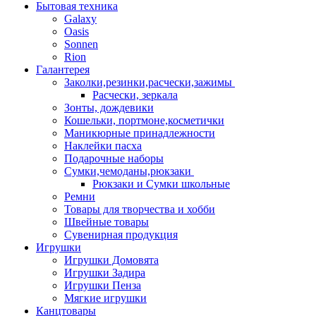
Бытовая техника
Galaxy
Oasis
Sonnen
Rion
Галантерея
Заколки,резинки,расчески,зажимы
Расчески, зеркала
Зонты, дождевики
Кошельки, портмоне,косметички
Маникюрные принадлежности
Наклейки пасха
Подарочные наборы
Сумки,чемоданы,рюкзаки
Рюкзаки и Сумки школьные
Ремни
Товары для творчества и хобби
Швейные товары
Сувенирная продукция
Игрушки
Игрушки Домовята
Игрушки Задира
Игрушки Пенза
Мягкие игрушки
Канцтовары