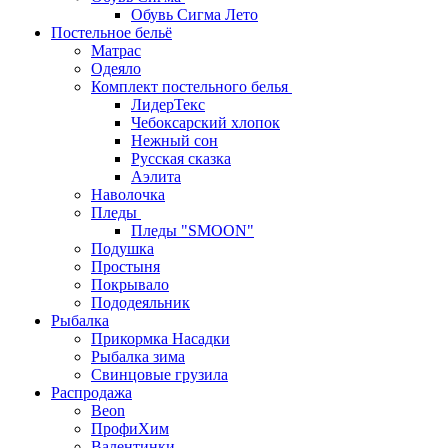
Обувь Сигма Лето
Постельное бельё
Матрас
Одеяло
Комплект постельного белья
ЛидерТекс
Чебоксарский хлопок
Нежный сон
Русская сказка
Аэлита
Наволочка
Пледы
Пледы "SMOON"
Подушка
Простыня
Покрывало
Пододеяльник
Рыбалка
Прикормка Насадки
Рыбалка зима
Свинцовые грузила
Распродажа
Beon
ПрофиХим
Валентинки