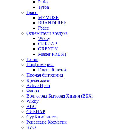
Parlo
Tyron
Грасс
MYMUSE
BRANDFREE
Грасс
Освежители воздуха
Wikky
СИБИАР
GRENDY
Master FRESH
Lamm
Парфюмерия
Южный поток
Прочая быт.химия
Крема ,мази
Аctive Иран
Флора
Волгоград Бытовая Химия (ВБХ)
Wikky
АВС
СИБИАР
СурХимСинтез
Ренессанс Косметик
SVO