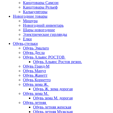
Канцтовары Самсон
Канцтовары Рельеф
Калькуляторы
Новогодние товары
Мишура
Новогодний инвентарь
Шары новогодние
Электрические гирлянды
Елки
Обувь,стельки
Обувь Эмальто
Обувь Десла
Обувь Альянс РОСТОВ
Обувь Альянс Ростов резин.
Обувь Гранд-М
Обувь Манул
Обувь Жанетт
Обувь Корнетто
Обувь зима Ж.
Обувь Ж. зима дорогая
Обувь зима М.
Обувь зима М. дорогая
Обувь летняя
Обувь летняя женская
Обувь летняя Мужская