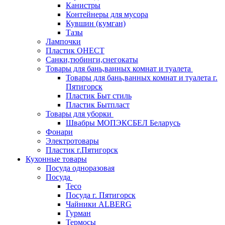
Канистры
Контейнеры для мусора
Кувшин (кумган)
Тазы
Лампочки
Пластик ОНЕСТ
Санки,тюбинги,снегокаты
Товары для бань,ванных комнат и туалета
Товары для бань,ванных комнат и туалета г.
Пятигорск
Пластик Быт стиль
Пластик Бытпласт
Товары для уборки
Швабры МОПЭКСБЕЛ Беларусь
Фонари
Электротовары
Пластик г.Пятигорск
Кухонные товары
Посуда одноразовая
Посуда
Teco
Посуда г. Пятигорск
Чайники ALBERG
Гурман
Термосы