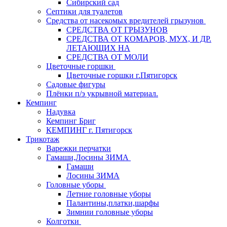
Сибирский сад
Септики для туалетов
Средства от насекомых вредителей грызунов
СPEДСТВА ОТ ГРЫЗУНОВ
СРЕДСТВА ОТ КОМАРОВ, МУХ, И ДР.
ЛЕТАЮЩИХ НА
СРЕДСТВА ОТ МОЛИ
Цветочные горшки
Цветочные горшки г.Пятигорск
Садовые фигуры
Плёнки п/э укрывной материал.
Кемпинг
Надувка
Кемпинг Бриг
КЕМПИНГ г. Пятигорск
Трикотаж
Варежки перчатки
Гамаши,Лосины ЗИМА
Гамаши
Лосины ЗИМА
Головные уборы
Летние головные уборы
Палантины,платки,шарфы
Зимнии головные уборы
Колготки