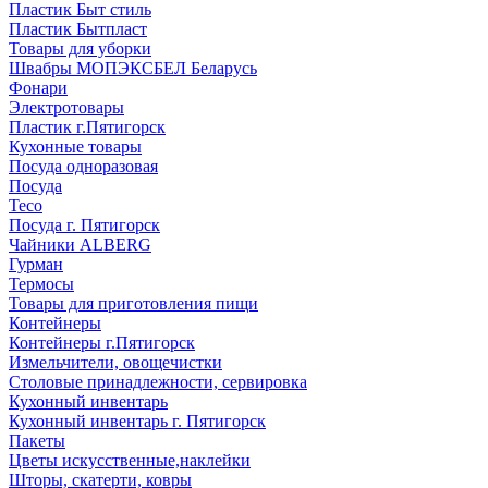
Пластик Быт стиль
Пластик Бытпласт
Товары для уборки
Швабры МОПЭКСБЕЛ Беларусь
Фонари
Электротовары
Пластик г.Пятигорск
Кухонные товары
Посуда одноразовая
Посуда
Teco
Посуда г. Пятигорск
Чайники ALBERG
Гурман
Термосы
Товары для приготовления пищи
Контейнеры
Контейнеры г.Пятигорск
Измельчители, овощечистки
Столовые принадлежности, сервировка
Кухонный инвентарь
Кухонный инвентарь г. Пятигорск
Пакеты
Цветы искусственные,наклейки
Шторы, скатерти, ковры