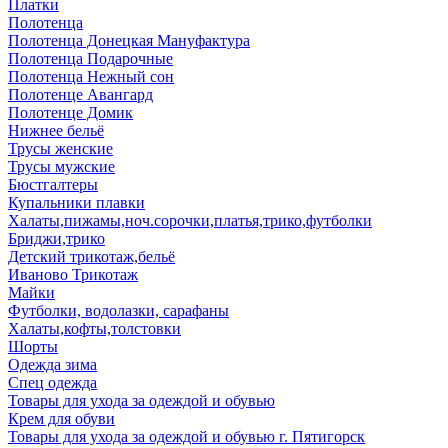
Платки
Полотенца
Полотенца Донецкая Мануфактура
Полотенца Подарочные
Полотенца Нежный сон
Полотенце Авангард
Полотенце Домик
Нижнее бельё
Трусы женские
Трусы мужские
Бюстгалтеры
Купальники плавки
Халаты,пижамы,ноч.сорочки,платья,трико,футболки
Бриджи,трико
Детский трикотаж,бельё
Иваново Трикотаж
Майки
Футболки, водолазки, сарафаны
Халаты,кофты,толстовки
Шорты
Одежда зима
Спец одежда
Товары для ухода за одеждой и обувью
Крем для обуви
Товары для ухода за одеждой и обувью г. Пятигорск