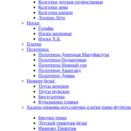
Колготки детские подростковые
Колготки зима
Колготки капрон
Лосины Лето
Носки
Гольфы
Носки махровые
Носки Х.Б.
Платки
Полотенца
Полотенца Донецкая Мануфактура
Полотенца Подарочные
Полотенца Нежный сон
Полотенце Авангард
Полотенце Домик
Нижнее бельё
Трусы женские
Трусы мужские
Бюстгалтеры
Купальники плавки
Халаты,пижамы,ноч.сорочки,платья,трико,футболк
Бриджи,трико
Детский трикотаж,бельё
Иваново Трикотаж