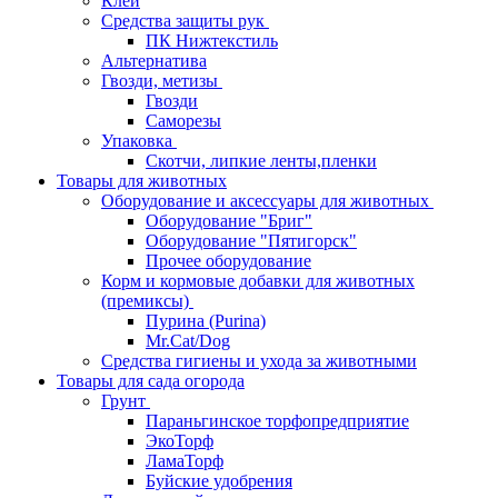
Клей
Средства защиты рук
ПК Нижтекстиль
Альтернатива
Гвозди, метизы
Гвозди
Саморезы
Упаковка
Скотчи, липкие ленты,пленки
Товары для животных
Оборудование и аксессуары для животных
Оборудование "Бриг"
Оборудование "Пятигорск"
Прочее оборудование
Корм и кормовые добавки для животных
(премиксы)
Пурина (Purina)
Mr.Cat/Dog
Средства гигиены и ухода за животными
Товары для сада огорода
Грунт
Параньгинское торфопредприятие
ЭкоТорф
ЛамаТорф
Буйские удобрения