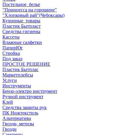
Постельное_белье
"Принцесса на горошине"
"Хлопковый рай"(Чебоксары)
Кухонные_товары
Пластик Бытпласт
Средства гигиены
Кассеты
Влажные салфетки
ПапирЮг
Стройка
Под заказ
ПРОСТОЕ РЕШЕНИЕ
Пластик Бытплас
Маркетплейсы
Услуги
Инструменты
Бензо-электро инструмент
Ручной инструмент
Клей
Средства защиты рук
ПК Нижтекстиль
Альтернатива
Гвозди, метизы
Гвозди
Саморезы