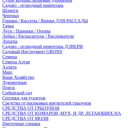
Сухие водорастворимые удобрения
Садово - огородный инвентарь
Шланги
Черенки
Горшки / Кассеты / Ящики ДЛЯ РАССАДЫ
Тачки
Дуги / Парники / Опоры
Лейки / Распылители / Рассеиватели
Лопаты
Садово - огородный инвентарь ДЭВЕРИ
Садовый Инструмент GRONS
Семена
Семена Алтая
Аэлита
Марс
Ваше Хозяйство
Луковичные
Поиск
Сибирский сад
Септики для туалетов
Средства от насекомых вредителей грызунов
СPEДСТВА ОТ ГРЫЗУНОВ
СРЕДСТВА ОТ КОМАРОВ, МУХ, И ДР. ЛЕТАЮЩИХ НА
СРЕДСТВА ОТ МОЛИ
Цветочные горшки