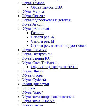
Обувь Тамбов
Обувь Тамбов ЭВА
Обувь Муром
Обувь Ориент
Обувь подростковая и детская
Обувь Askum
Обувь резиновая
Галоши
Сапоги рез. Ж.
Сапоги рез. М
Сапоги рез. детские,подростковые
Обувь FRIWAY
Обувь Экструзион
Обувь Зарина-Юг
Обувь След Трейдинг
Обувь След Трейдинг ЛЕТО
Обувь Шагах
Обувь Фтора
Обувь Суббота
Рожки для обуви
Стельки
Обувь "Барс"
Обувь зима подросковая детская
Обувь зима ТОМАХ
Обувь Сигма