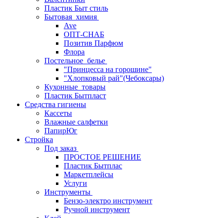
Пластик Быт стиль
Бытовая_химия
Ave
ОПТ-СНАБ
Позитив Парфюм
Флора
Постельное_белье
"Принцесса на горошине"
"Хлопковый рай"(Чебоксары)
Кухонные_товары
Пластик Бытпласт
Средства гигиены
Кассеты
Влажные салфетки
ПапирЮг
Стройка
Под заказ
ПРОСТОЕ РЕШЕНИЕ
Пластик Бытплас
Маркетплейсы
Услуги
Инструменты
Бензо-электро инструмент
Ручной инструмент