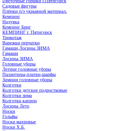
Цветочные горшки г.Пятигорск
Садовые фигуры
Плёнки п/э укрывной материал.
Кемпинг
Надувка
Кемпинг Бриг
КЕМПИНГ г. Пятигорск
Трикотаж
Варежки перчатки
Гамаши,Лосины ЗИМА
Гамаши
Лосины ЗИМА
Головные уборы
Летние головные уборы
Палантины,платки,шарфы
Зимнии головные уборы
Колготки
Колготки детские подростковые
Колготки зима
Колготки капрон
Лосины Лето
Носки
Гольфы
Носки махровые
Носки Х.Б.