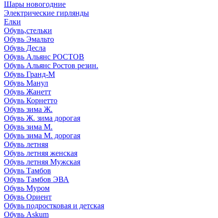
Шары новогодние
Электрические гирлянды
Елки
Обувь,стельки
Обувь Эмальто
Обувь Десла
Обувь Альянс РОСТОВ
Обувь Альянс Ростов резин.
Обувь Гранд-М
Обувь Манул
Обувь Жанетт
Обувь Корнетто
Обувь зима Ж.
Обувь Ж. зима дорогая
Обувь зима М.
Обувь зима М. дорогая
Обувь летняя
Обувь летняя женская
Обувь летняя Мужская
Обувь Тамбов
Обувь Тамбов ЭВА
Обувь Муром
Обувь Ориент
Обувь подростковая и детская
Обувь Askum