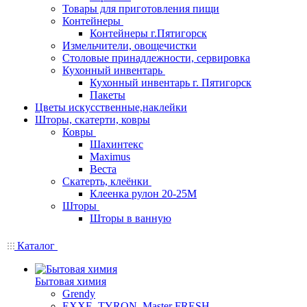
Товары для приготовления пищи
Контейнеры
Контейнеры г.Пятигорск
Измельчители, овощечистки
Столовые принадлежности, сервировка
Кухонный инвентарь
Кухонный инвентарь г. Пятигорск
Пакеты
Цветы искусственные,наклейки
Шторы, скатерти, ковры
Ковры
Шахинтекс
Maximus
Веста
Скатерть, клеёнки
Клеенка рулон 20-25М
Шторы
Шторы в ванную
Каталог
Бытовая химия
Grendy
EXXE, TYRON, Master FRESH