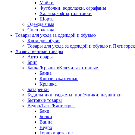
Майки
Футболки, водолазки, сарафаны
Халаты,кофты,толстовки
Шорты
Одежда зима
Спец одежда
Товары для ухода за одеждой и обувью
Крем для обуви
Товары для ухода за одеждой и обувью г. Пятигорск
Хозяйственные товары
Автотовары
Бриг
Банка/Крышка/Ключи закаточные
Банка
Ключи закаточные
Крышка
Батарейки
Будильники, гаджеты, приёмники, наушники
Бытовые товары
Ведро/Тазы/Канистры
Баки
Бочки
Ванна
Ведро
Горшки детские