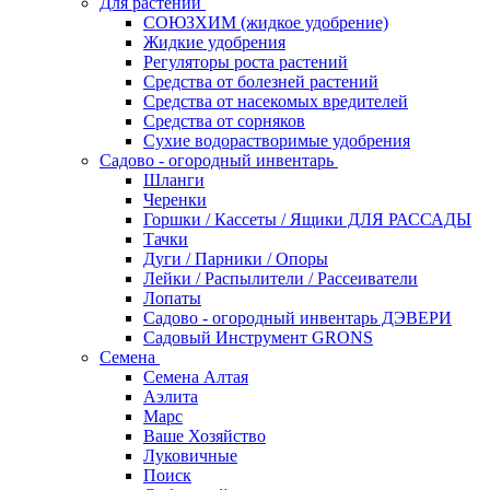
Для растений
СОЮЗХИМ (жидкое удобрение)
Жидкие удобрения
Регуляторы роста растений
Средства от болезней растений
Средства от насекомых вредителей
Средства от сорняков
Сухие водорастворимые удобрения
Садово - огородный инвентарь
Шланги
Черенки
Горшки / Кассеты / Ящики ДЛЯ РАССАДЫ
Тачки
Дуги / Парники / Опоры
Лейки / Распылители / Рассеиватели
Лопаты
Садово - огородный инвентарь ДЭВЕРИ
Садовый Инструмент GRONS
Семена
Семена Алтая
Аэлита
Марс
Ваше Хозяйство
Луковичные
Поиск