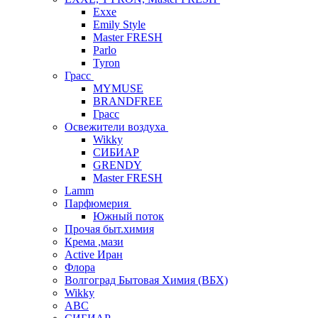
Exxe
Emily Style
Master FRESH
Parlo
Tyron
Грасс
MYMUSE
BRANDFREE
Грасс
Освежители воздуха
Wikky
СИБИАР
GRENDY
Master FRESH
Lamm
Парфюмерия
Южный поток
Прочая быт.химия
Крема ,мази
Аctive Иран
Флора
Волгоград Бытовая Химия (ВБХ)
Wikky
АВС