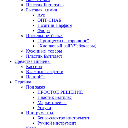
Пластик Быт стиль
Бытовая_химия
Ave
ОПТ-СНАБ
Позитив Парфюм
Флора
Постельное_белье
"Принцесса на горошине"
"Хлопковый рай"(Чебоксары)
Кухонные_товары
Пластик Бытпласт
Средства гигиены
Кассеты
Влажные салфетки
ПапирЮг
Стройка
Под заказ
ПРОСТОЕ РЕШЕНИЕ
Пластик Бытплас
Маркетплейсы
Услуги
Инструменты
Бензо-электро инструмент
Ручной инструмент