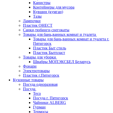
Канистры
Контейнеры для мусора
Кувшин (кумган)
Тазы
Лампочки
Пластик ОНЕСТ
Санки,тюбинги,снегокаты
Товары для бань,ванных комнат и туалета
Товары для бань,ванных комнат и туалета г.
Пятигорск
Пластик Быт стиль
Пластик Бытпласт
Товары для уборки
Швабры МОПЭКСБЕЛ Беларусь
Фонари
Электротовары
Пластик г.Пятигорск
Кухонные товары
Посуда одноразовая
Посуда
Teco
Посуда г. Пятигорск
Чайники ALBERG
Гурман
Термосы