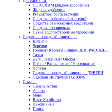
Для растений
СОЮЗХИМ (жидкое удобрение)
Жидкие удобрения
Регуляторы роста растений
Средства от болезней растений
Средства от насекомых вредителей
Средства от сорняков
Сухие водорастворимые удобрения
Садово - огородный инвентарь
Шланги
Черенки
Горшки / Кассеты / Ящики ДЛЯ РАССАДЫ
Тачки
Дуги / Парники / Опоры
Лейки / Распылители / Рассеиватели
Лопаты
Садово - огородный инвентарь ДЭВЕРИ
Садовый Инструмент GRONS
Семена
Семена Алтая
Аэлита
Марс
Ваше Хозяйство
Луковичные
Поиск