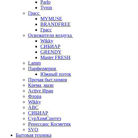
Parlo
Tyron
Грасс
MYMUSE
BRANDFREE
Грасс
Освежители воздуха
Wikky
СИБИАР
GRENDY
Master FRESH
Lamm
Парфюмерия
Южный поток
Прочая быт.химия
Крема ,мази
Аctive Иран
Флора
Wikky
АВС
СИБИАР
СурХимСинтез
Ренессанс Косметик
SVO
Бытовая техника