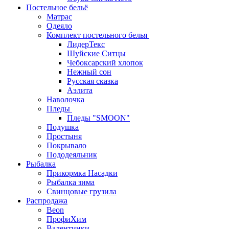
Постельное бельё
Матрас
Одеяло
Комплект постельного белья
ЛидерТекс
Шуйские Ситцы
Чебоксарский хлопок
Нежный сон
Русская сказка
Аэлита
Наволочка
Пледы
Пледы "SMOON"
Подушка
Простыня
Покрывало
Пододеяльник
Рыбалка
Прикормка Насадки
Рыбалка зима
Свинцовые грузила
Распродажа
Beon
ПрофиХим
Валентинки