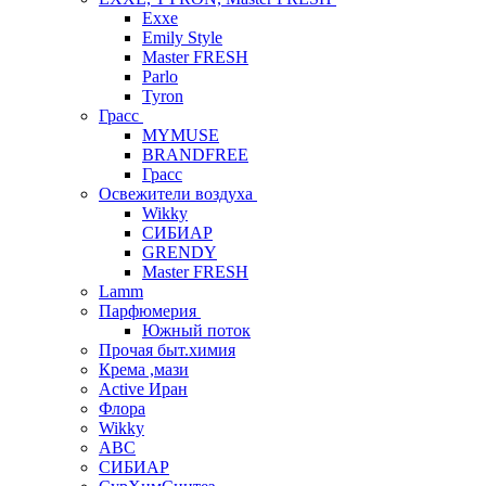
Exxe
Emily Style
Master FRESH
Parlo
Tyron
Грасс
MYMUSE
BRANDFREE
Грасс
Освежители воздуха
Wikky
СИБИАР
GRENDY
Master FRESH
Lamm
Парфюмерия
Южный поток
Прочая быт.химия
Крема ,мази
Аctive Иран
Флора
Wikky
АВС
СИБИАР