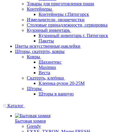
Товары для приготовления пищи
Контейнеры
Контейнеры г.Пятигорск
Измельчители, овощечистки
Столовые принадлежности, сервировка
Кухонный инвентарь
Кухонный инвентарь г. Пятигорск
Пакеты
Цветы искусственные,наклейки
Шторы, скатерти, ковры
Ковры
Шахинтекс
Maximus
Веста
Скатерть, клеёнки
Клеенка рулон 20-25М
Шторы
Шторы в ванную
Каталог
Бытовая химия
Grendy
EXXE, TYRON, Master FRESH