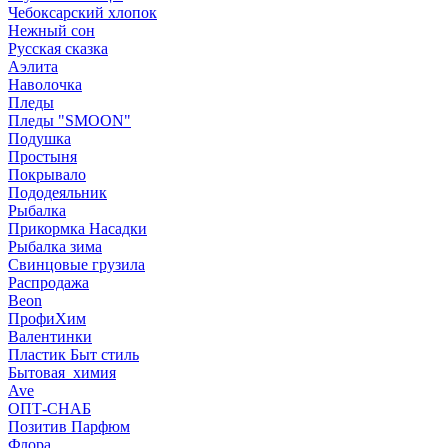
Чебоксарский хлопок
Нежный сон
Русская сказка
Аэлита
Наволочка
Пледы
Пледы "SMOON"
Подушка
Простыня
Покрывало
Пододеяльник
Рыбалка
Прикормка Насадки
Рыбалка зима
Свинцовые грузила
Распродажа
Beon
ПрофиХим
Валентинки
Пластик Быт стиль
Бытовая_химия
Ave
ОПТ-СНАБ
Позитив Парфюм
Флора