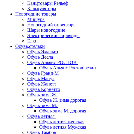
Канцтовары Рельеф
Калькуляторы
Новогодние товары
Мишура
Новогодний инвентарь
Шары новогодние
Электрические гирлянды
Елки
Обувь,стельки
Обувь Эмальто
Обувь Десла
Обувь Альянс РОСТОВ
Обувь Альянс Ростов резин.
Обувь Гранд-М
Обувь Манул
Обувь Жанетт
Обувь Корнетто
Обувь зима Ж.
Обувь Ж. зима дорогая
Обувь зима М.
Обувь зима М. дорогая
Обувь летняя
Обувь летняя женская
Обувь летняя Мужская
Обувь Тамбов