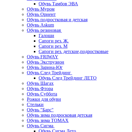
Обувь Тамбов ЭВА
Обувь Муром
Обувь Ориент
Обувь подростковая и детская
Обувь Askum
Обувь резиновая
Галоши
Сапоги рез. Ж.
Сапоги рез. М
Сапоги рез. детские,подростковые
Обувь FRIWAY
Обувь Экструзион
Обувь Зарина-Юг
Обувь След Трейдинг
Обувь След Трейдинг ЛЕТО
Обувь Шагах
Обувь Фтора
Обувь Суббота
Рожки для обуви
Стельки
Обувь "Барс"
Обувь зима подросковая детская
Обувь зима ТОМАХ
Обувь Сигма
Обувь Сигма Лето