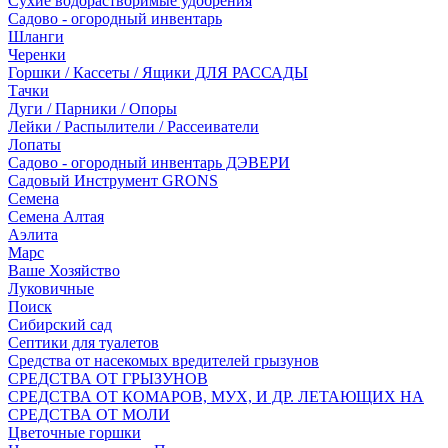
Сухие водорастворимые удобрения
Садово - огородный инвентарь
Шланги
Черенки
Горшки / Кассеты / Ящики ДЛЯ РАССАДЫ
Тачки
Дуги / Парники / Опоры
Лейки / Распылители / Рассеиватели
Лопаты
Садово - огородный инвентарь ДЭВЕРИ
Садовый Инструмент GRONS
Семена
Семена Алтая
Аэлита
Марс
Ваше Хозяйство
Луковичные
Поиск
Сибирский сад
Септики для туалетов
Средства от насекомых вредителей грызунов
СPEДСТВА ОТ ГРЫЗУНОВ
СРЕДСТВА ОТ КОМАРОВ, МУХ, И ДР. ЛЕТАЮЩИХ НА
СРЕДСТВА ОТ МОЛИ
Цветочные горшки