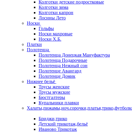
Колготки детские подростковые
Колготки зима
Колготки капрон
Лосины Лето
Носки
Гольфы
Носки махровые
Носки Х.Б.
Платки
Полотенца
Полотенца Донецкая Мануфактура
Полотенца Подарочные
Полотенца Нежный сон
Полотенце Авангард
Полотенце Домик
Нижнее бельё
Трусы женские
Трусы мужские
Бюстгалтеры
Купальники плавки
Халаты,пижамы,ноч.сорочки,платья,трико,футболк
Бриджи,трико
Детский трикотаж,бельё
Иваново Трикотаж