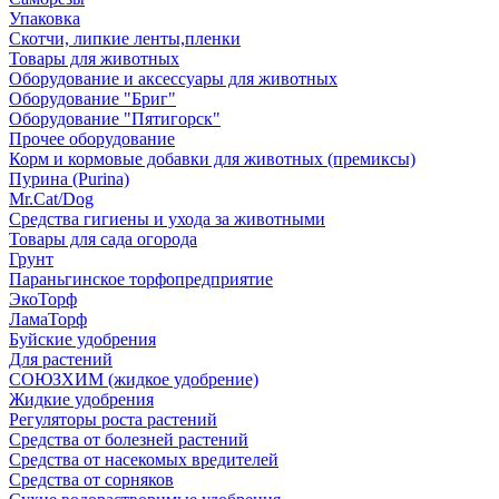
Упаковка
Скотчи, липкие ленты,пленки
Товары для животных
Оборудование и аксессуары для животных
Оборудование "Бриг"
Оборудование "Пятигорск"
Прочее оборудование
Корм и кормовые добавки для животных (премиксы)
Пурина (Purina)
Mr.Cat/Dog
Средства гигиены и ухода за животными
Товары для сада огорода
Грунт
Параньгинское торфопредприятие
ЭкоТорф
ЛамаТорф
Буйские удобрения
Для растений
СОЮЗХИМ (жидкое удобрение)
Жидкие удобрения
Регуляторы роста растений
Средства от болезней растений
Средства от насекомых вредителей
Средства от сорняков