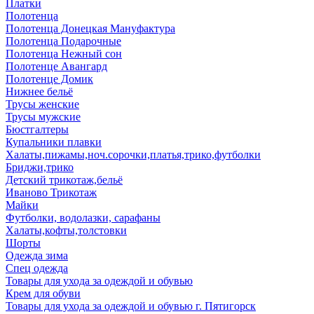
Платки
Полотенца
Полотенца Донецкая Мануфактура
Полотенца Подарочные
Полотенца Нежный сон
Полотенце Авангард
Полотенце Домик
Нижнее бельё
Трусы женские
Трусы мужские
Бюстгалтеры
Купальники плавки
Халаты,пижамы,ноч.сорочки,платья,трико,футболки
Бриджи,трико
Детский трикотаж,бельё
Иваново Трикотаж
Майки
Футболки, водолазки, сарафаны
Халаты,кофты,толстовки
Шорты
Одежда зима
Спец одежда
Товары для ухода за одеждой и обувью
Крем для обуви
Товары для ухода за одеждой и обувью г. Пятигорск