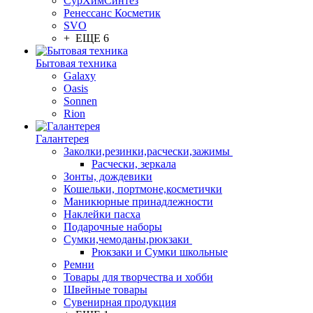
СурХимСинтез
Ренессанс Косметик
SVO
+ ЕЩЕ 6
Бытовая техника
Galaxy
Oasis
Sonnen
Rion
Галантерея
Заколки,резинки,расчески,зажимы
Расчески, зеркала
Зонты, дождевики
Кошельки, портмоне,косметички
Маникюрные принадлежности
Наклейки пасха
Подарочные наборы
Сумки,чемоданы,рюкзаки
Рюкзаки и Сумки школьные
Ремни
Товары для творчества и хобби
Швейные товары
Сувенирная продукция