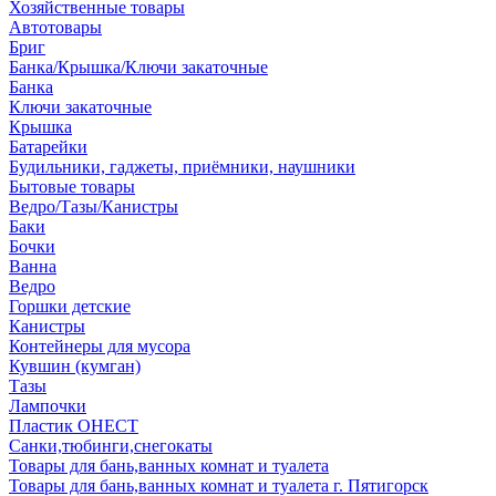
Хозяйственные товары
Автотовары
Бриг
Банка/Крышка/Ключи закаточные
Банка
Ключи закаточные
Крышка
Батарейки
Будильники, гаджеты, приёмники, наушники
Бытовые товары
Ведро/Тазы/Канистры
Баки
Бочки
Ванна
Ведро
Горшки детские
Канистры
Контейнеры для мусора
Кувшин (кумган)
Тазы
Лампочки
Пластик ОНЕСТ
Санки,тюбинги,снегокаты
Товары для бань,ванных комнат и туалета
Товары для бань,ванных комнат и туалета г. Пятигорск