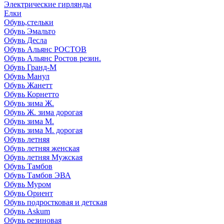
Электрические гирлянды
Елки
Обувь,стельки
Обувь Эмальто
Обувь Десла
Обувь Альянс РОСТОВ
Обувь Альянс Ростов резин.
Обувь Гранд-М
Обувь Манул
Обувь Жанетт
Обувь Корнетто
Обувь зима Ж.
Обувь Ж. зима дорогая
Обувь зима М.
Обувь зима М. дорогая
Обувь летняя
Обувь летняя женская
Обувь летняя Мужская
Обувь Тамбов
Обувь Тамбов ЭВА
Обувь Муром
Обувь Ориент
Обувь подростковая и детская
Обувь Askum
Обувь резиновая