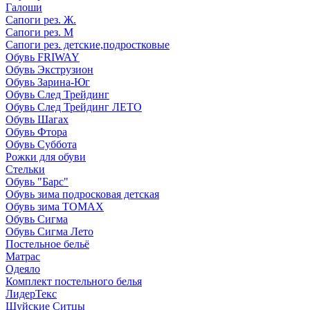
Галоши
Сапоги рез. Ж.
Сапоги рез. М
Сапоги рез. детские,подростковые
Обувь FRIWAY
Обувь Экструзион
Обувь Зарина-Юг
Обувь След Трейдинг
Обувь След Трейдинг ЛЕТО
Обувь Шагах
Обувь Фтора
Обувь Суббота
Рожки для обуви
Стельки
Обувь "Барс"
Обувь зима подросковая детская
Обувь зима ТОМАХ
Обувь Сигма
Обувь Сигма Лето
Постельное бельё
Матрас
Одеяло
Комплект постельного белья
ЛидерТекс
Шуйские Ситцы