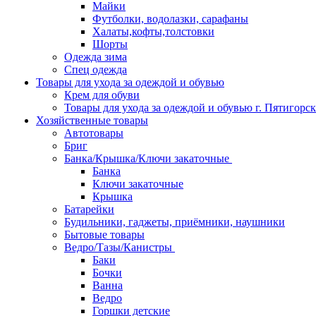
Майки
Футболки, водолазки, сарафаны
Халаты,кофты,толстовки
Шорты
Одежда зима
Спец одежда
Товары для ухода за одеждой и обувью
Крем для обуви
Товары для ухода за одеждой и обувью г. Пятигорск
Хозяйственные товары
Автотовары
Бриг
Банка/Крышка/Ключи закаточные
Банка
Ключи закаточные
Крышка
Батарейки
Будильники, гаджеты, приёмники, наушники
Бытовые товары
Ведро/Тазы/Канистры
Баки
Бочки
Ванна
Ведро
Горшки детские