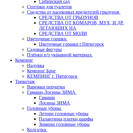
Сибирский сад
Септики для туалетов
Средства от насекомых вредителей грызунов
СPEДСТВА ОТ ГРЫЗУНОВ
СРЕДСТВА ОТ КОМАРОВ, МУХ, И ДР.
ЛЕТАЮЩИХ НА
СРЕДСТВА ОТ МОЛИ
Цветочные горшки
Цветочные горшки г.Пятигорск
Садовые фигуры
Плёнки п/э укрывной материал.
Кемпинг
Надувка
Кемпинг Бриг
КЕМПИНГ г. Пятигорск
Трикотаж
Варежки перчатки
Гамаши,Лосины ЗИМА
Гамаши
Лосины ЗИМА
Головные уборы
Летние головные уборы
Палантины,платки,шарфы
Зимнии головные уборы
Колготки