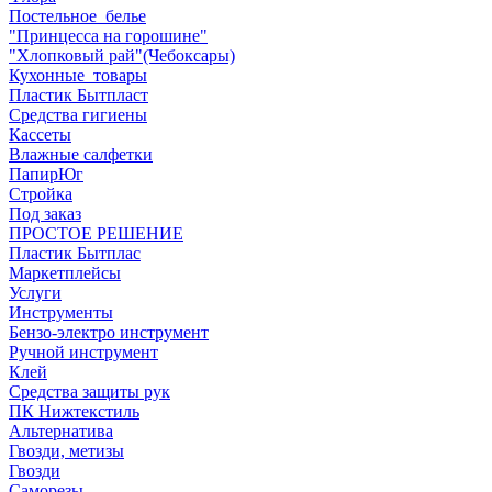
Постельное_белье
"Принцесса на горошине"
"Хлопковый рай"(Чебоксары)
Кухонные_товары
Пластик Бытпласт
Средства гигиены
Кассеты
Влажные салфетки
ПапирЮг
Стройка
Под заказ
ПРОСТОЕ РЕШЕНИЕ
Пластик Бытплас
Маркетплейсы
Услуги
Инструменты
Бензо-электро инструмент
Ручной инструмент
Клей
Средства защиты рук
ПК Нижтекстиль
Альтернатива
Гвозди, метизы
Гвозди
Саморезы