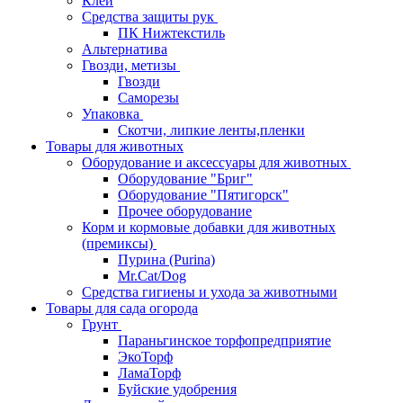
Клей
Средства защиты рук
ПК Нижтекстиль
Альтернатива
Гвозди, метизы
Гвозди
Саморезы
Упаковка
Скотчи, липкие ленты,пленки
Товары для животных
Оборудование и аксессуары для животных
Оборудование "Бриг"
Оборудование "Пятигорск"
Прочее оборудование
Корм и кормовые добавки для животных
(премиксы)
Пурина (Purina)
Mr.Cat/Dog
Средства гигиены и ухода за животными
Товары для сада огорода
Грунт
Параньгинское торфопредприятие
ЭкоТорф
ЛамаТорф
Буйские удобрения