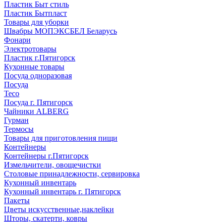
Пластик Быт стиль
Пластик Бытпласт
Товары для уборки
Швабры МОПЭКСБЕЛ Беларусь
Фонари
Электротовары
Пластик г.Пятигорск
Кухонные товары
Посуда одноразовая
Посуда
Teco
Посуда г. Пятигорск
Чайники ALBERG
Гурман
Термосы
Товары для приготовления пищи
Контейнеры
Контейнеры г.Пятигорск
Измельчители, овощечистки
Столовые принадлежности, сервировка
Кухонный инвентарь
Кухонный инвентарь г. Пятигорск
Пакеты
Цветы искусственные,наклейки
Шторы, скатерти, ковры