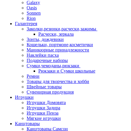
Galaxy
Oasis
Sonnen
Rion
Галантерея
Заколки,резинки,расчески,зажимы
Расчески, зеркала
Зонты, дождевики
Кошельки, портмоне,косметички
Маникюрные принадлежности
Наклейки пасха
Подарочные наборы
Сумки,чемоданы,рюкзаки
Рюкзаки и Сумки школьные
Ремни
Товары для творчества и хобби
Швейные товары
Сувенирная продукция
Игрушки
Игрушки Домовята
Игрушки Задира
Игрушки Пенза
Мягкие игрушки
Канцтовары
Канцтовары Самсон