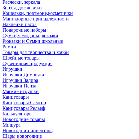
Расчески, зеркала
Зонты, дождевики
Кошельки, портмоне,косметички
Маникюрные принадлежности
Наклейки пасха
Подарочные наборы
Сумки,чемоданы,рюкзаки
Рюкзаки и Сумки школьные
Ремни
Товары для творчества и хобби
Швейные товары
Сувенирная продукция
Игрушки
Игрушки Домовята
Игрушки Задира
Игрушки Пенза
Мягкие игрушки
Канцтовары
Канцтовары Самсон
Канцтовары Рельеф
Калькуляторы
Новогодние товары
Мишура
Новогодний инвентарь
Шары новогодние