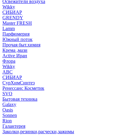
Освежители воздуха
Wikky
СИБИАР
GRENDY
Master FRESH
Lamm
Парфюмерия
Южный поток
Прочая быт.химия
Крема ,мази
Аctive Иран
Флора
Wikky
АВС
СИБИАР
СурХимСинтез
Ренессанс Косметик
SVO
Бытовая техника
Galaxy
Oasis
Sonnen
Rion
Галантерея
Заколки,резинки,расчески,зажимы