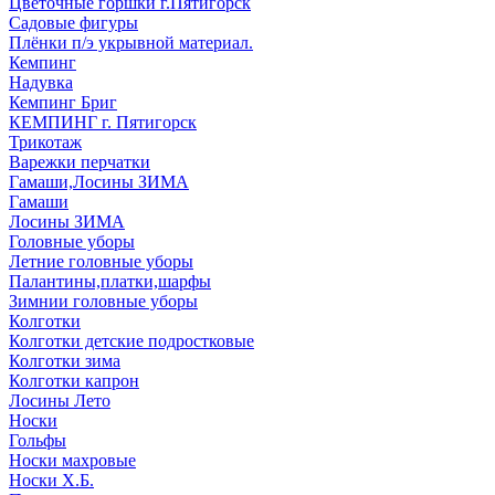
Цветочные горшки г.Пятигорск
Садовые фигуры
Плёнки п/э укрывной материал.
Кемпинг
Надувка
Кемпинг Бриг
КЕМПИНГ г. Пятигорск
Трикотаж
Варежки перчатки
Гамаши,Лосины ЗИМА
Гамаши
Лосины ЗИМА
Головные уборы
Летние головные уборы
Палантины,платки,шарфы
Зимнии головные уборы
Колготки
Колготки детские подростковые
Колготки зима
Колготки капрон
Лосины Лето
Носки
Гольфы
Носки махровые
Носки Х.Б.