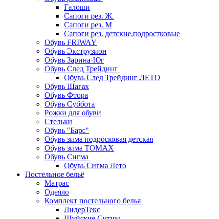
Галоши
Сапоги рез. Ж.
Сапоги рез. М
Сапоги рез. детские,подростковые
Обувь FRIWAY
Обувь Экструзион
Обувь Зарина-Юг
Обувь След Трейдинг
Обувь След Трейдинг ЛЕТО
Обувь Шагах
Обувь Фтора
Обувь Суббота
Рожки для обуви
Стельки
Обувь "Барс"
Обувь зима подросковая детская
Обувь зима ТОМАХ
Обувь Сигма
Обувь Сигма Лето
Постельное бельё
Матрас
Одеяло
Комплект постельного белья
ЛидерТекс
Шуйские Ситцы