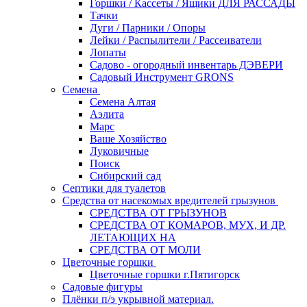
Горшки / Кассеты / Ящики ДЛЯ РАССАДЫ
Тачки
Дуги / Парники / Опоры
Лейки / Распылители / Рассеиватели
Лопаты
Садово - огородный инвентарь ДЭВЕРИ
Садовый Инструмент GRONS
Семена
Семена Алтая
Аэлита
Марс
Ваше Хозяйство
Луковичные
Поиск
Сибирский сад
Септики для туалетов
Средства от насекомых вредителей грызунов
СPEДСТВА ОТ ГРЫЗУНОВ
СРЕДСТВА ОТ КОМАРОВ, МУХ, И ДР.
ЛЕТАЮЩИХ НА
СРЕДСТВА ОТ МОЛИ
Цветочные горшки
Цветочные горшки г.Пятигорск
Садовые фигуры
Плёнки п/э укрывной материал.