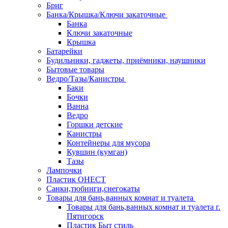
Бриг
Банка/Крышка/Ключи закаточные
Банка
Ключи закаточные
Крышка
Батарейки
Будильники, гаджеты, приёмники, наушники
Бытовые товары
Ведро/Тазы/Канистры
Баки
Бочки
Ванна
Ведро
Горшки детские
Канистры
Контейнеры для мусора
Кувшин (кумган)
Тазы
Лампочки
Пластик ОНЕСТ
Санки,тюбинги,снегокаты
Товары для бань,ванных комнат и туалета
Товары для бань,ванных комнат и туалета г.
Пятигорск
Пластик Быт стиль