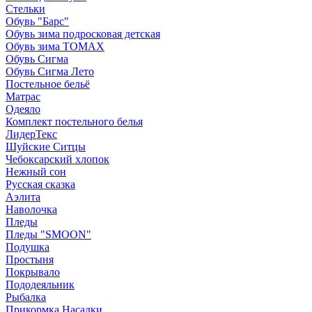
Стельки
Обувь "Барс"
Обувь зима подросковая детская
Обувь зима ТОМАХ
Обувь Сигма
Обувь Сигма Лето
Постельное бельё
Матрас
Одеяло
Комплект постельного белья
ЛидерТекс
Шуйские Ситцы
Чебоксарский хлопок
Нежный сон
Русская сказка
Аэлита
Наволочка
Пледы
Пледы "SMOON"
Подушка
Простыня
Покрывало
Пододеяльник
Рыбалка
Прикормка Насадки