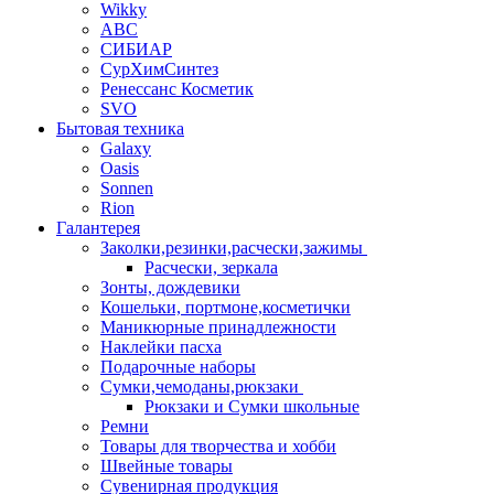
Wikky
АВС
СИБИАР
СурХимСинтез
Ренессанс Косметик
SVO
Бытовая техника
Galaxy
Oasis
Sonnen
Rion
Галантерея
Заколки,резинки,расчески,зажимы
Расчески, зеркала
Зонты, дождевики
Кошельки, портмоне,косметички
Маникюрные принадлежности
Наклейки пасха
Подарочные наборы
Сумки,чемоданы,рюкзаки
Рюкзаки и Сумки школьные
Ремни
Товары для творчества и хобби
Швейные товары
Сувенирная продукция