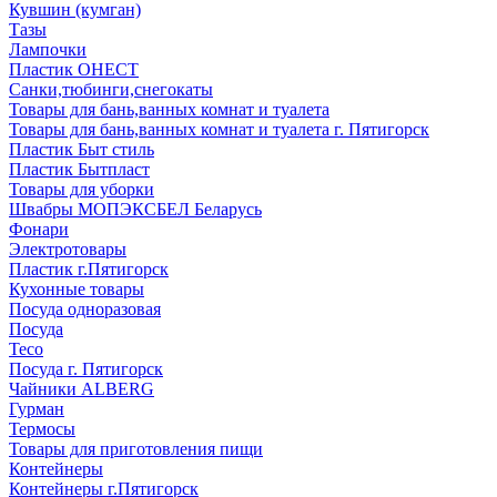
Кувшин (кумган)
Тазы
Лампочки
Пластик ОНЕСТ
Санки,тюбинги,снегокаты
Товары для бань,ванных комнат и туалета
Товары для бань,ванных комнат и туалета г. Пятигорск
Пластик Быт стиль
Пластик Бытпласт
Товары для уборки
Швабры МОПЭКСБЕЛ Беларусь
Фонари
Электротовары
Пластик г.Пятигорск
Кухонные товары
Посуда одноразовая
Посуда
Teco
Посуда г. Пятигорск
Чайники ALBERG
Гурман
Термосы
Товары для приготовления пищи
Контейнеры
Контейнеры г.Пятигорск