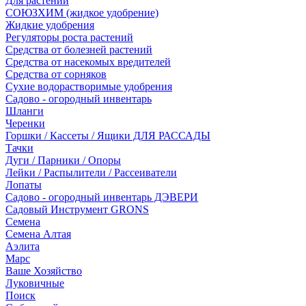
Для растений
СОЮЗХИМ (жидкое удобрение)
Жидкие удобрения
Регуляторы роста растений
Средства от болезней растений
Средства от насекомых вредителей
Средства от сорняков
Сухие водорастворимые удобрения
Садово - огородный инвентарь
Шланги
Черенки
Горшки / Кассеты / Ящики ДЛЯ РАССАДЫ
Тачки
Дуги / Парники / Опоры
Лейки / Распылители / Рассеиватели
Лопаты
Садово - огородный инвентарь ДЭВЕРИ
Садовый Инструмент GRONS
Семена
Семена Алтая
Аэлита
Марс
Ваше Хозяйство
Луковичные
Поиск