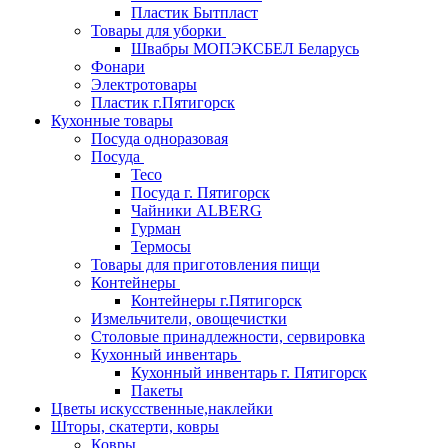
Пластик Бытпласт
Товары для уборки
Швабры МОПЭКСБЕЛ Беларусь
Фонари
Электротовары
Пластик г.Пятигорск
Кухонные товары
Посуда одноразовая
Посуда
Teco
Посуда г. Пятигорск
Чайники ALBERG
Гурман
Термосы
Товары для приготовления пищи
Контейнеры
Контейнеры г.Пятигорск
Измельчители, овощечистки
Столовые принадлежности, сервировка
Кухонный инвентарь
Кухонный инвентарь г. Пятигорск
Пакеты
Цветы искусственные,наклейки
Шторы, скатерти, ковры
Ковры