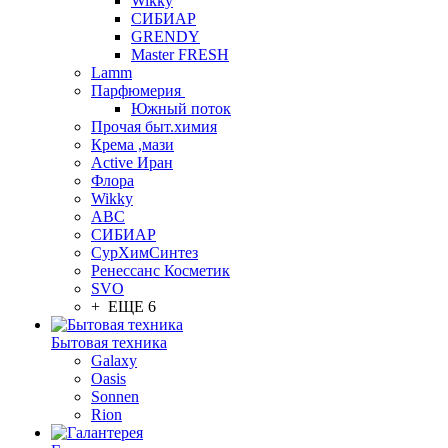
Wikky
СИБИАР
GRENDY
Master FRESH
Lamm
Парфюмерия
Южный поток
Прочая быт.химия
Крема ,мази
Аctive Иран
Флора
Wikky
АВС
СИБИАР
СурХимСинтез
Ренессанс Косметик
SVO
+ ЕЩЕ 6
Бытовая техника
Galaxy
Oasis
Sonnen
Rion