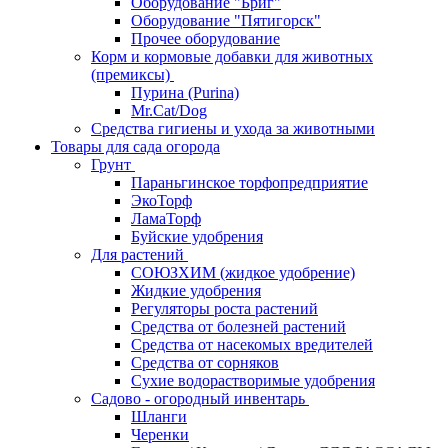
Оборудование "Бриг"
Оборудование "Пятигорск"
Прочее оборудование
Корм и кормовые добавки для животных
(премиксы)
Пурина (Purina)
Mr.Cat/Dog
Средства гигиены и ухода за животными
Товары для сада огорода
Грунт
Параньгинское торфопредприятие
ЭкоТорф
ЛамаТорф
Буйские удобрения
Для растений
СОЮЗХИМ (жидкое удобрение)
Жидкие удобрения
Регуляторы роста растений
Средства от болезней растений
Средства от насекомых вредителей
Средства от сорняков
Сухие водорастворимые удобрения
Садово - огородный инвентарь
Шланги
Черенки