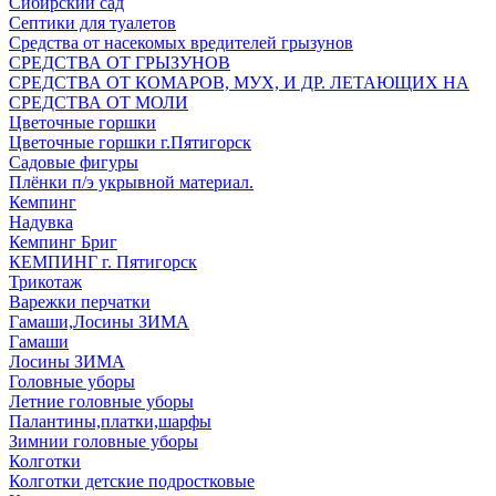
Сибирский сад
Септики для туалетов
Средства от насекомых вредителей грызунов
СPEДСТВА ОТ ГРЫЗУНОВ
СРЕДСТВА ОТ КОМАРОВ, МУХ, И ДР. ЛЕТАЮЩИХ НА
СРЕДСТВА ОТ МОЛИ
Цветочные горшки
Цветочные горшки г.Пятигорск
Садовые фигуры
Плёнки п/э укрывной материал.
Кемпинг
Надувка
Кемпинг Бриг
КЕМПИНГ г. Пятигорск
Трикотаж
Варежки перчатки
Гамаши,Лосины ЗИМА
Гамаши
Лосины ЗИМА
Головные уборы
Летние головные уборы
Палантины,платки,шарфы
Зимнии головные уборы
Колготки
Колготки детские подростковые