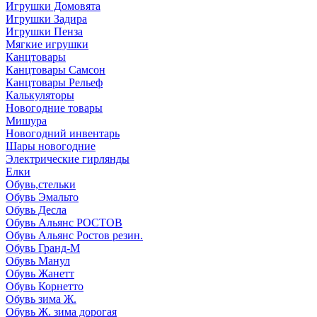
Игрушки Домовята
Игрушки Задира
Игрушки Пенза
Мягкие игрушки
Канцтовары
Канцтовары Самсон
Канцтовары Рельеф
Калькуляторы
Новогодние товары
Мишура
Новогодний инвентарь
Шары новогодние
Электрические гирлянды
Елки
Обувь,стельки
Обувь Эмальто
Обувь Десла
Обувь Альянс РОСТОВ
Обувь Альянс Ростов резин.
Обувь Гранд-М
Обувь Манул
Обувь Жанетт
Обувь Корнетто
Обувь зима Ж.
Обувь Ж. зима дорогая