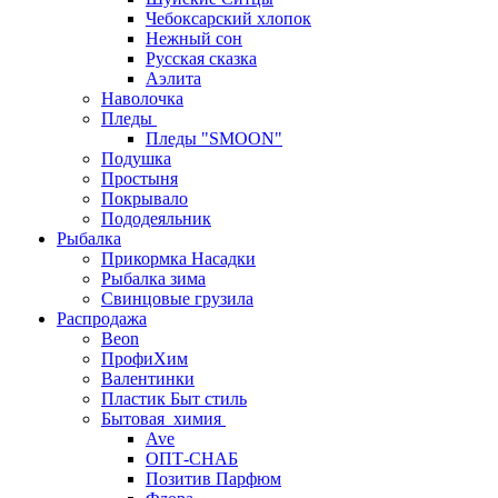
Чебоксарский хлопок
Нежный сон
Русская сказка
Аэлита
Наволочка
Пледы
Пледы "SMOON"
Подушка
Простыня
Покрывало
Пододеяльник
Рыбалка
Прикормка Насадки
Рыбалка зима
Свинцовые грузила
Распродажа
Beon
ПрофиХим
Валентинки
Пластик Быт стиль
Бытовая_химия
Ave
ОПТ-СНАБ
Позитив Парфюм