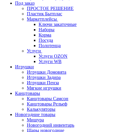
Под заказ
ПРОСТОЕ РЕШЕНИЕ
Пластик Бытплас
Маркетплейсы
Ключи закаточные
Наборы
Корма
Посуда
Полотенца
Услуги
Услуги OZON
Услуги WB
Игрушки
Игрушки Домовята
Игрушки Задира
Игрушки Пенза
Мягкие игрушки
Канцтовары
Канцтовары Самсон
Канцтовары Рельеф
Калькуляторы
Новогодние товары
Мишура
Новогодний инвентарь
Шары новогодние