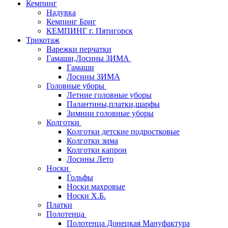
Кемпинг
Надувка
Кемпинг Бриг
КЕМПИНГ г. Пятигорск
Трикотаж
Варежки перчатки
Гамаши,Лосины ЗИМА
Гамаши
Лосины ЗИМА
Головные уборы
Летние головные уборы
Палантины,платки,шарфы
Зимнии головные уборы
Колготки
Колготки детские подростковые
Колготки зима
Колготки капрон
Лосины Лето
Носки
Гольфы
Носки махровые
Носки Х.Б.
Платки
Полотенца
Полотенца Донецкая Мануфактура