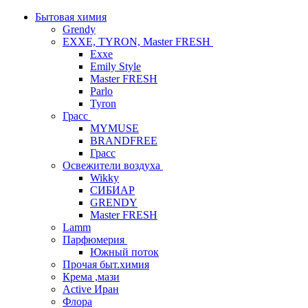
Бытовая химия
Grendy
EXXE, TYRON, Master FRESH
Exxe
Emily Style
Master FRESH
Parlo
Tyron
Грасс
MYMUSE
BRANDFREE
Грасс
Освежители воздуха
Wikky
СИБИАР
GRENDY
Master FRESH
Lamm
Парфюмерия
Южный поток
Прочая быт.химия
Крема ,мази
Аctive Иран
Флора