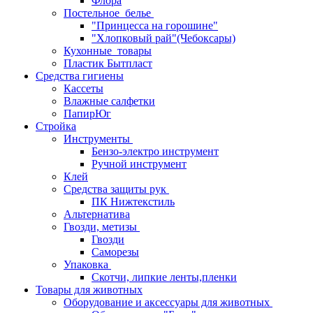
Флора
Постельное_белье
"Принцесса на горошине"
"Хлопковый рай"(Чебоксары)
Кухонные_товары
Пластик Бытпласт
Средства гигиены
Кассеты
Влажные салфетки
ПапирЮг
Стройка
Инструменты
Бензо-электро инструмент
Ручной инструмент
Клей
Средства защиты рук
ПК Нижтекстиль
Альтернатива
Гвозди, метизы
Гвозди
Саморезы
Упаковка
Скотчи, липкие ленты,пленки
Товары для животных
Оборудование и аксессуары для животных