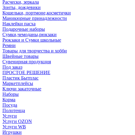
Расчески, зеркала
Зонты, дождевики
Кошельки, портмоне,косметички
Маникюрные принадлежности
Наклейки пасха
Подарочные наборы
Сумки,чемоданы,рюкзаки
Рюкзаки и Сумки школьные
Ремни
Товары для творчества и хобби
Швейные товары
Сувенирная продукция
Под заказ
ПРОСТОЕ РЕШЕНИЕ
Пластик Бытплас
Маркетплейсы
Ключи закаточные
Наборы
Корма
Посуда
Полотенца
Услуги
Услуги OZON
Услуги WB
Игрушки