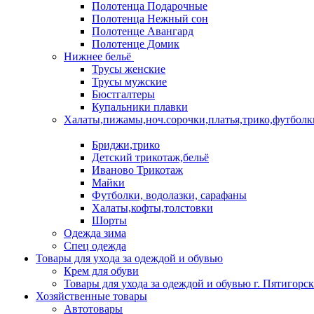
Полотенца Подарочные
Полотенца Нежный сон
Полотенце Авангард
Полотенце Домик
Нижнее бельё
Трусы женские
Трусы мужские
Бюстгалтеры
Купальники плавки
Халаты,пижамы,ноч.сорочки,платья,трико,футболк
Бриджи,трико
Детский трикотаж,бельё
Иваново Трикотаж
Майки
Футболки, водолазки, сарафаны
Халаты,кофты,толстовки
Шорты
Одежда зима
Спец одежда
Товары для ухода за одеждой и обувью
Крем для обуви
Товары для ухода за одеждой и обувью г. Пятигорск
Хозяйственные товары
Автотовары