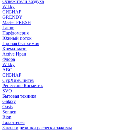
Освежители воздуха
Wikky
СИБИАР
GRENDY
Master FRESH
Lamm
Парфюмерия
Южный поток
Прочая быт.химия
Крема ,мази
Аctive Иран
Флора
Wikky
АВС
СИБИАР
СурХимСинтез
Ренессанс Косметик
SVO
Бытовая техника
Galaxy
Oasis
Sonnen
Rion
Галантерея
Заколки,резинки,расчески,зажимы