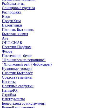
Рыбалка зима
Свинцовые грузила
Распродажа
Beon
ПрофиХим
Валентинки
Пластик Быт стиль
Бытовая_химия
Ave
ОПТ-СНАБ
Позитив Парфюм
Флора
Постельное_белье
"Принцесса на горошине"
"Хлопковый рай"(Чебоксары)
Кухонные_товары
Пластик Бытпласт
Средства гигиены
Кассеты
Влажные салфетки
ПапирЮг
Стройка
Инструменты
Бензо-электро инструмент
Ручной инструмент