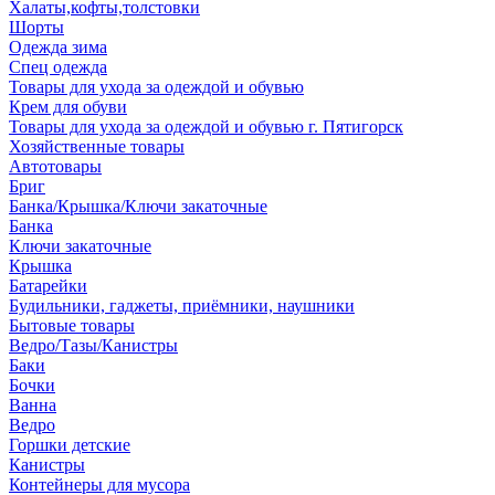
Халаты,кофты,толстовки
Шорты
Одежда зима
Спец одежда
Товары для ухода за одеждой и обувью
Крем для обуви
Товары для ухода за одеждой и обувью г. Пятигорск
Хозяйственные товары
Автотовары
Бриг
Банка/Крышка/Ключи закаточные
Банка
Ключи закаточные
Крышка
Батарейки
Будильники, гаджеты, приёмники, наушники
Бытовые товары
Ведро/Тазы/Канистры
Баки
Бочки
Ванна
Ведро
Горшки детские
Канистры
Контейнеры для мусора