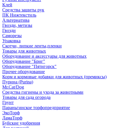
Клей
Средства защиты рук
ПК Нижтекстиль
Альтернатива
Гвозди, метизы
Гвозди
Саморезы
Упаковка
Скотчи, липкие ленты,пленки
Товары для животных
Оборудование и аксессуары для животных
Оборудование "Бриг"
Оборудование "Пятигорск"
Прочее оборудование
Корм и кормовые добавки для животных (премиксы)
Пурина (Purina)
Mr.Cat/Dog
Средства гигиены и ухода за животными
Товары для сада огорода
Грунт
Параньгинское торфопредприятие
ЭкоТорф
ЛамаТорф
Буйские удобрения