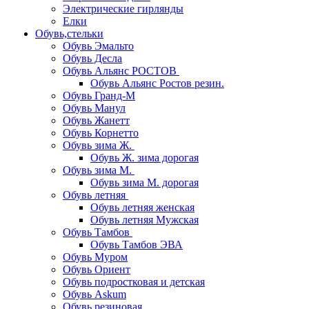
Электрические гирлянды
Елки
Обувь,стельки
Обувь Эмальто
Обувь Десла
Обувь Альянс РОСТОВ
Обувь Альянс Ростов резин.
Обувь Гранд-М
Обувь Манул
Обувь Жанетт
Обувь Корнетто
Обувь зима Ж.
Обувь Ж. зима дорогая
Обувь зима М.
Обувь зима М. дорогая
Обувь летняя
Обувь летняя женская
Обувь летняя Мужская
Обувь Тамбов
Обувь Тамбов ЭВА
Обувь Муром
Обувь Ориент
Обувь подростковая и детская
Обувь Askum
Обувь резиновая