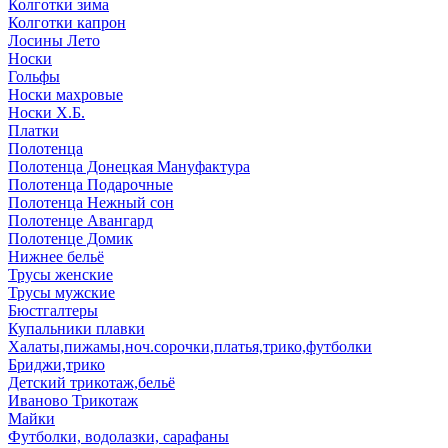
Колготки зима
Колготки капрон
Лосины Лето
Носки
Гольфы
Носки махровые
Носки Х.Б.
Платки
Полотенца
Полотенца Донецкая Мануфактура
Полотенца Подарочные
Полотенца Нежный сон
Полотенце Авангард
Полотенце Домик
Нижнее бельё
Трусы женские
Трусы мужские
Бюстгалтеры
Купальники плавки
Халаты,пижамы,ноч.сорочки,платья,трико,футболки
Бриджи,трико
Детский трикотаж,бельё
Иваново Трикотаж
Майки
Футболки, водолазки, сарафаны