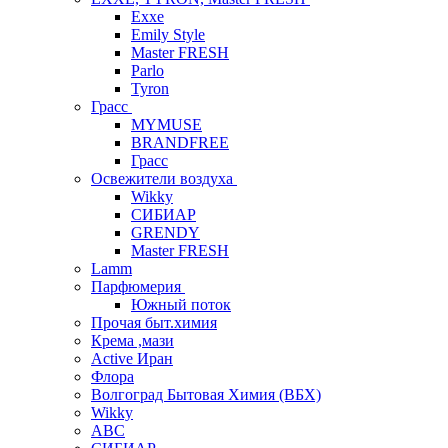
Exxe
Emily Style
Master FRESH
Parlo
Tyron
Грасс
MYMUSE
BRANDFREE
Грасс
Освежители воздуха
Wikky
СИБИАР
GRENDY
Master FRESH
Lamm
Парфюмерия
Южный поток
Прочая быт.химия
Крема ,мази
Аctive Иран
Флора
Волгоград Бытовая Химия (ВБХ)
Wikky
АВС