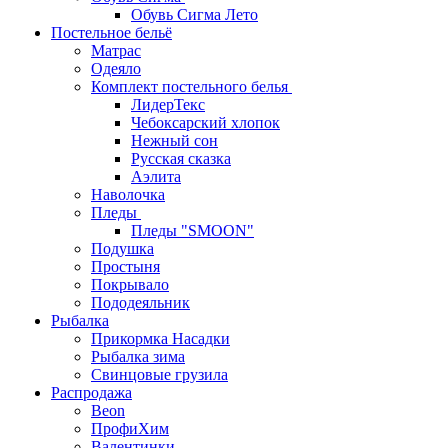
Обувь Сигма Лето
Постельное бельё
Матрас
Одеяло
Комплект постельного белья
ЛидерТекс
Чебоксарский хлопок
Нежный сон
Русская сказка
Аэлита
Наволочка
Пледы
Пледы "SMOON"
Подушка
Простыня
Покрывало
Пододеяльник
Рыбалка
Прикормка Насадки
Рыбалка зима
Свинцовые грузила
Распродажа
Beon
ПрофиХим
Валентинки