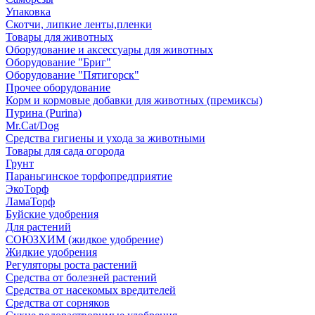
Упаковка
Скотчи, липкие ленты,пленки
Товары для животных
Оборудование и аксессуары для животных
Оборудование "Бриг"
Оборудование "Пятигорск"
Прочее оборудование
Корм и кормовые добавки для животных (премиксы)
Пурина (Purina)
Mr.Cat/Dog
Средства гигиены и ухода за животными
Товары для сада огорода
Грунт
Параньгинское торфопредприятие
ЭкоТорф
ЛамаТорф
Буйские удобрения
Для растений
СОЮЗХИМ (жидкое удобрение)
Жидкие удобрения
Регуляторы роста растений
Средства от болезней растений
Средства от насекомых вредителей
Средства от сорняков