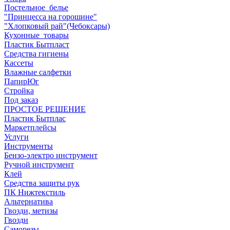
Постельное_белье
"Принцесса на горошине"
"Хлопковый рай"(Чебоксары)
Кухонные_товары
Пластик Бытпласт
Средства гигиены
Кассеты
Влажные салфетки
ПапирЮг
Стройка
Под заказ
ПРОСТОЕ РЕШЕНИЕ
Пластик Бытплас
Маркетплейсы
Услуги
Инструменты
Бензо-электро инструмент
Ручной инструмент
Клей
Средства защиты рук
ПК Нижтекстиль
Альтернатива
Гвозди, метизы
Гвозди
Саморезы