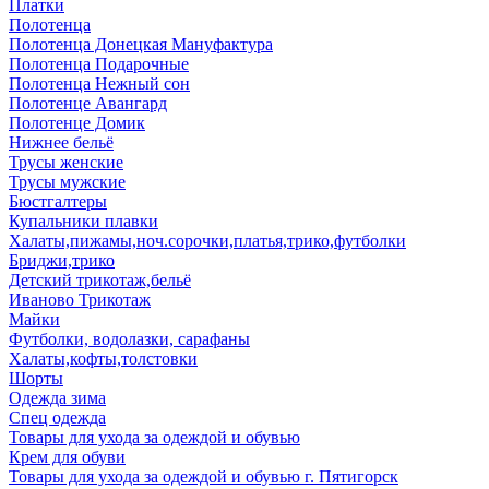
Платки
Полотенца
Полотенца Донецкая Мануфактура
Полотенца Подарочные
Полотенца Нежный сон
Полотенце Авангард
Полотенце Домик
Нижнее бельё
Трусы женские
Трусы мужские
Бюстгалтеры
Купальники плавки
Халаты,пижамы,ноч.сорочки,платья,трико,футболки
Бриджи,трико
Детский трикотаж,бельё
Иваново Трикотаж
Майки
Футболки, водолазки, сарафаны
Халаты,кофты,толстовки
Шорты
Одежда зима
Спец одежда
Товары для ухода за одеждой и обувью
Крем для обуви
Товары для ухода за одеждой и обувью г. Пятигорск