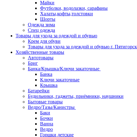
Майки
Футболки, водолазки, сарафаны
Халаты,кофты,толстовки
Шорты
Одежда зима
Спец одежда
Товары для ухода за одеждой и обувью
Крем для обуви
Товары для ухода за одеждой и обувью г. Пятигорск
Хозяйственные товары
Автотовары
Бриг
Банка/Крышка/Ключи закаточные
Банка
Ключи закаточные
Крышка
Батарейки
Будильники, гаджеты, приёмники, наушники
Бытовые товары
Ведро/Тазы/Канистры
Баки
Бочки
Ванна
Ведро
Горшки детские