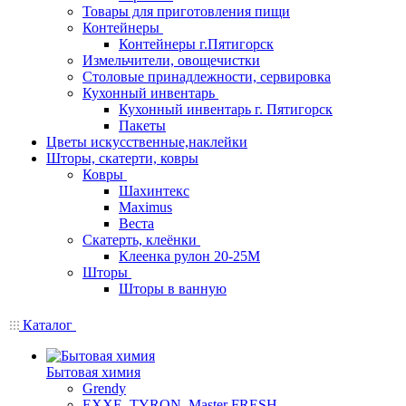
Товары для приготовления пищи
Контейнеры
Контейнеры г.Пятигорск
Измельчители, овощечистки
Столовые принадлежности, сервировка
Кухонный инвентарь
Кухонный инвентарь г. Пятигорск
Пакеты
Цветы искусственные,наклейки
Шторы, скатерти, ковры
Ковры
Шахинтекс
Maximus
Веста
Скатерть, клеёнки
Клеенка рулон 20-25М
Шторы
Шторы в ванную
Каталог
Бытовая химия
Grendy
EXXE, TYRON, Master FRESH