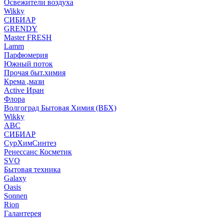
Освежители воздуха
Wikky
СИБИАР
GRENDY
Master FRESH
Lamm
Парфюмерия
Южный поток
Прочая быт.химия
Крема ,мази
Аctive Иран
Флора
Волгоград Бытовая Химия (ВБХ)
Wikky
АВС
СИБИАР
СурХимСинтез
Ренессанс Косметик
SVO
Бытовая техника
Galaxy
Oasis
Sonnen
Rion
Галантерея