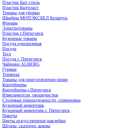
Пластик Быт стиль
Пластик Бытпласт
Товары для уборки
Швабры МОПЭКСБЕЛ Беларусь
Фонари
Электротовары
Пластик г.Пятигорск
Кухонные товары
Посуда одноразовая
Посуда
Teco
Посуда г. Пятигорск
Чайники ALBERG
Гурман
Термосы
Товары для приготовления пищи
Контейнеры
Контейнеры г.Пятигорск
Измельчители, овощечистки
Столовые принадлежности, сервировка
Кухонный инвентарь
Кухонный инвентарь г. Пятигорск
Пакеты
Цветы искусственные,наклейки
Шторы, скатерти, ковры