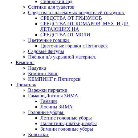
Сибирский сад
Септики для туалетов
Средства от насекомых вредителей грызунов
СPEДСТВА ОТ ГРЫЗУНОВ
СРЕДСТВА ОТ КОМАРОВ, МУХ, И ДР.
ЛЕТАЮЩИХ НА
СРЕДСТВА ОТ МОЛИ
Цветочные горшки
Цветочные горшки г.Пятигорск
Садовые фигуры
Плёнки п/э укрывной материал.
Кемпинг
Надувка
Кемпинг Бриг
КЕМПИНГ г. Пятигорск
Трикотаж
Варежки перчатки
Гамаши,Лосины ЗИМА
Гамаши
Лосины ЗИМА
Головные уборы
Летние головные уборы
Палантины,платки,шарфы
Зимнии головные уборы
Колготки