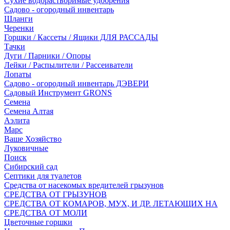
Сухие водорастворимые удобрения
Садово - огородный инвентарь
Шланги
Черенки
Горшки / Кассеты / Ящики ДЛЯ РАССАДЫ
Тачки
Дуги / Парники / Опоры
Лейки / Распылители / Рассеиватели
Лопаты
Садово - огородный инвентарь ДЭВЕРИ
Садовый Инструмент GRONS
Семена
Семена Алтая
Аэлита
Марс
Ваше Хозяйство
Луковичные
Поиск
Сибирский сад
Септики для туалетов
Средства от насекомых вредителей грызунов
СPEДСТВА ОТ ГРЫЗУНОВ
СРЕДСТВА ОТ КОМАРОВ, МУХ, И ДР. ЛЕТАЮЩИХ НА
СРЕДСТВА ОТ МОЛИ
Цветочные горшки