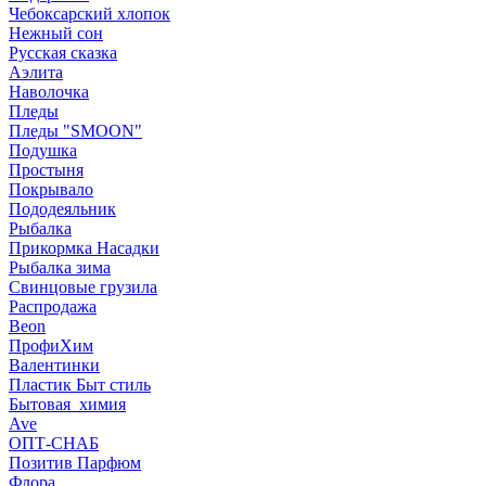
Чебоксарский хлопок
Нежный сон
Русская сказка
Аэлита
Наволочка
Пледы
Пледы "SMOON"
Подушка
Простыня
Покрывало
Пододеяльник
Рыбалка
Прикормка Насадки
Рыбалка зима
Свинцовые грузила
Распродажа
Beon
ПрофиХим
Валентинки
Пластик Быт стиль
Бытовая_химия
Ave
ОПТ-СНАБ
Позитив Парфюм
Флора