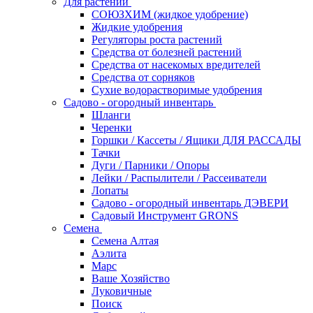
Для растений
СОЮЗХИМ (жидкое удобрение)
Жидкие удобрения
Регуляторы роста растений
Средства от болезней растений
Средства от насекомых вредителей
Средства от сорняков
Сухие водорастворимые удобрения
Садово - огородный инвентарь
Шланги
Черенки
Горшки / Кассеты / Ящики ДЛЯ РАССАДЫ
Тачки
Дуги / Парники / Опоры
Лейки / Распылители / Рассеиватели
Лопаты
Садово - огородный инвентарь ДЭВЕРИ
Садовый Инструмент GRONS
Семена
Семена Алтая
Аэлита
Марс
Ваше Хозяйство
Луковичные
Поиск