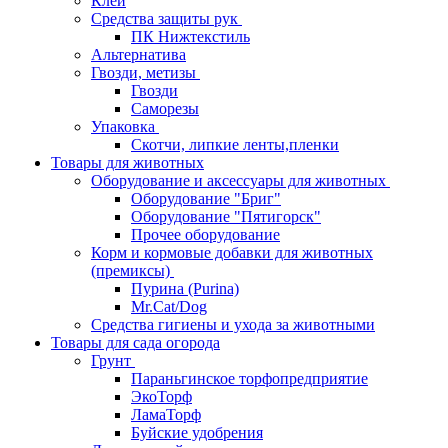
Клей
Средства защиты рук
ПК Нижтекстиль
Альтернатива
Гвозди, метизы
Гвозди
Саморезы
Упаковка
Скотчи, липкие ленты,пленки
Товары для животных
Оборудование и аксессуары для животных
Оборудование "Бриг"
Оборудование "Пятигорск"
Прочее оборудование
Корм и кормовые добавки для животных
(премиксы)
Пурина (Purina)
Mr.Cat/Dog
Средства гигиены и ухода за животными
Товары для сада огорода
Грунт
Параньгинское торфопредприятие
ЭкоТорф
ЛамаТорф
Буйские удобрения