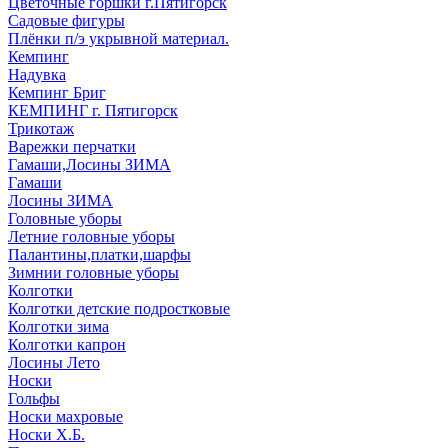
Цветочные горшки г.Пятигорск
Садовые фигуры
Плёнки п/э укрывной материал.
Кемпинг
Надувка
Кемпинг Бриг
КЕМПИНГ г. Пятигорск
Трикотаж
Варежки перчатки
Гамаши,Лосины ЗИМА
Гамаши
Лосины ЗИМА
Головные уборы
Летние головные уборы
Палантины,платки,шарфы
Зимнии головные уборы
Колготки
Колготки детские подростковые
Колготки зима
Колготки капрон
Лосины Лето
Носки
Гольфы
Носки махровые
Носки Х.Б.