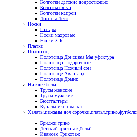
Колготки детские подростковые
Колготки зима
Колготки капрон
Лосины Лето
Носки
Гольфы
Носки махровые
Носки Х.Б.
Платки
Полотенца
Полотенца Донецкая Мануфактура
Полотенца Подарочные
Полотенца Нежный сон
Полотенце Авангард
Полотенце Домик
Нижнее бельё
Трусы женские
Трусы мужские
Бюстгалтеры
Купальники плавки
Халаты,пижамы,ноч.сорочки,платья,трико,футболк
Бриджи,трико
Детский трикотаж,бельё
Иваново Трикотаж