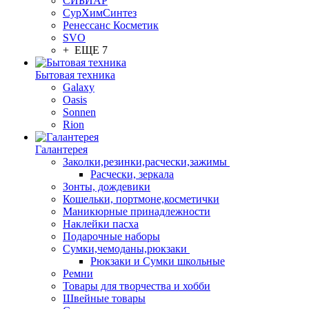
СИБИАР
СурХимСинтез
Ренессанс Косметик
SVO
+ ЕЩЕ 7
Бытовая техника
Galaxy
Oasis
Sonnen
Rion
Галантерея
Заколки,резинки,расчески,зажимы
Расчески, зеркала
Зонты, дождевики
Кошельки, портмоне,косметички
Маникюрные принадлежности
Наклейки пасха
Подарочные наборы
Сумки,чемоданы,рюкзаки
Рюкзаки и Сумки школьные
Ремни
Товары для творчества и хобби
Швейные товары