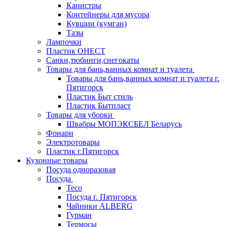
Канистры
Контейнеры для мусора
Кувшин (кумган)
Тазы
Лампочки
Пластик ОНЕСТ
Санки,тюбинги,снегокаты
Товары для бань,ванных комнат и туалета
Товары для бань,ванных комнат и туалета г.
Пятигорск
Пластик Быт стиль
Пластик Бытпласт
Товары для уборки
Швабры МОПЭКСБЕЛ Беларусь
Фонари
Электротовары
Пластик г.Пятигорск
Кухонные товары
Посуда одноразовая
Посуда
Teco
Посуда г. Пятигорск
Чайники ALBERG
Гурман
Термосы