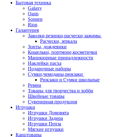
Бытовая техника
Galaxy
Oasis
Sonnen
Rion
Галантерея
Заколки,резинки,расчески,зажимы
Расчески, зеркала
Зонты, дождевики
Кошельки, портмоне,косметички
Маникюрные принадлежности
Наклейки пасха
Подарочные наборы
Сумки,чемоданы,рюкзаки
Рюкзаки и Сумки школьные
Ремни
Товары для творчества и хобби
Швейные товары
Сувенирная продукция
Игрушки
Игрушки Домовята
Игрушки Задира
Игрушки Пенза
Мягкие игрушки
Канцтовары