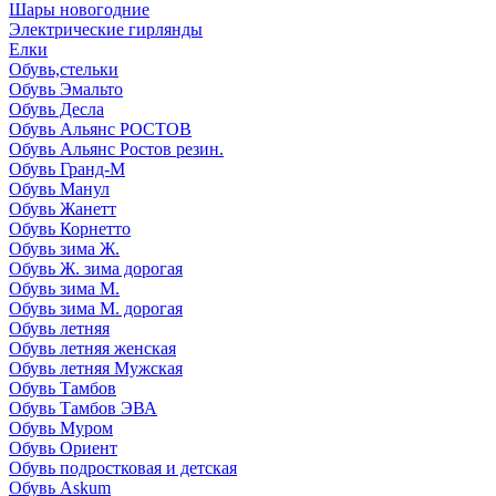
Шары новогодние
Электрические гирлянды
Елки
Обувь,стельки
Обувь Эмальто
Обувь Десла
Обувь Альянс РОСТОВ
Обувь Альянс Ростов резин.
Обувь Гранд-М
Обувь Манул
Обувь Жанетт
Обувь Корнетто
Обувь зима Ж.
Обувь Ж. зима дорогая
Обувь зима М.
Обувь зима М. дорогая
Обувь летняя
Обувь летняя женская
Обувь летняя Мужская
Обувь Тамбов
Обувь Тамбов ЭВА
Обувь Муром
Обувь Ориент
Обувь подростковая и детская
Обувь Askum