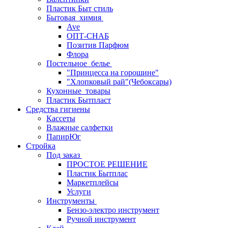
Пластик Быт стиль
Бытовая_химия
Ave
ОПТ-СНАБ
Позитив Парфюм
Флора
Постельное_белье
"Принцесса на горошине"
"Хлопковый рай"(Чебоксары)
Кухонные_товары
Пластик Бытпласт
Средства гигиены
Кассеты
Влажные салфетки
ПапирЮг
Стройка
Под заказ
ПРОСТОЕ РЕШЕНИЕ
Пластик Бытплас
Маркетплейсы
Услуги
Инструменты
Бензо-электро инструмент
Ручной инструмент