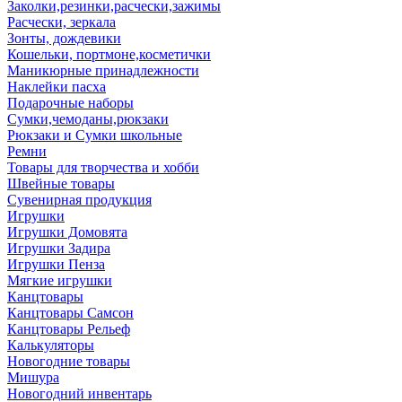
Заколки,резинки,расчески,зажимы
Расчески, зеркала
Зонты, дождевики
Кошельки, портмоне,косметички
Маникюрные принадлежности
Наклейки пасха
Подарочные наборы
Сумки,чемоданы,рюкзаки
Рюкзаки и Сумки школьные
Ремни
Товары для творчества и хобби
Швейные товары
Сувенирная продукция
Игрушки
Игрушки Домовята
Игрушки Задира
Игрушки Пенза
Мягкие игрушки
Канцтовары
Канцтовары Самсон
Канцтовары Рельеф
Калькуляторы
Новогодние товары
Мишура
Новогодний инвентарь