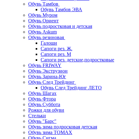
Обувь Тамбов
Обувь Тамбов ЭВА
Обувь Муром
Обувь Ориент
Обувь подростковая и детская
Обувь Askum
Обувь резиновая
Галоши
Сапоги рез. Ж.
Сапоги рез. М
Сапоги рез. детские,подростковые
Обувь FRIWAY
Обувь Экструзион
Обувь Зарина-Юг
Обувь След Трейдинг
Обувь След Трейдинг ЛЕТО
Обувь Шагах
Обувь Фтора
Обувь Суббота
Рожки для обуви
Стельки
Обувь "Барс"
Обувь зима подросковая детская
Обувь зима ТОМАХ
Обувь Сигма