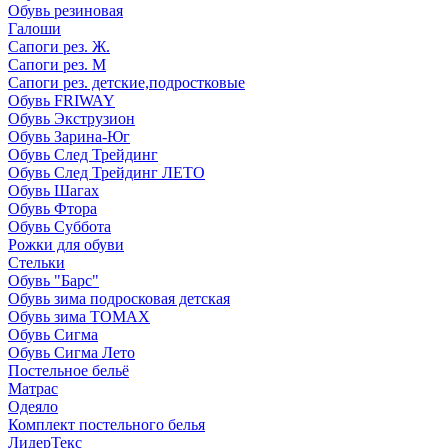
Обувь резиновая
Галоши
Сапоги рез. Ж.
Сапоги рез. М
Сапоги рез. детские,подростковые
Обувь FRIWAY
Обувь Экструзион
Обувь Зарина-Юг
Обувь След Трейдинг
Обувь След Трейдинг ЛЕТО
Обувь Шагах
Обувь Фтора
Обувь Суббота
Рожки для обуви
Стельки
Обувь "Барс"
Обувь зима подросковая детская
Обувь зима ТОМАХ
Обувь Сигма
Обувь Сигма Лето
Постельное бельё
Матрас
Одеяло
Комплект постельного белья
ЛидерТекс