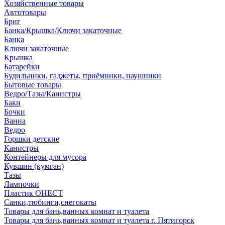
Хозяйственные товары
Автотовары
Бриг
Банка/Крышка/Ключи закаточные
Банка
Ключи закаточные
Крышка
Батарейки
Будильники, гаджеты, приёмники, наушники
Бытовые товары
Ведро/Тазы/Канистры
Баки
Бочки
Ванна
Ведро
Горшки детские
Канистры
Контейнеры для мусора
Кувшин (кумган)
Тазы
Лампочки
Пластик ОНЕСТ
Санки,тюбинги,снегокаты
Товары для бань,ванных комнат и туалета
Товары для бань,ванных комнат и туалета г. Пятигорск