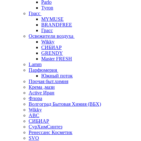
Parlo
Tyron
Грасс
MYMUSE
BRANDFREE
Грасс
Освежители воздуха
Wikky
СИБИАР
GRENDY
Master FRESH
Lamm
Парфюмерия
Южный поток
Прочая быт.химия
Крема ,мази
Аctive Иран
Флора
Волгоград Бытовая Химия (ВБХ)
Wikky
АВС
СИБИАР
СурХимСинтез
Ренессанс Косметик
SVO