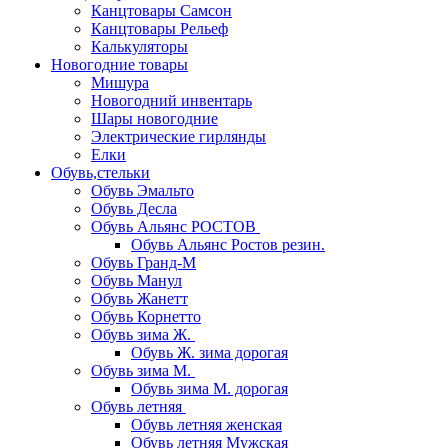
Канцтовары Самсон
Канцтовары Рельеф
Калькуляторы
Новогодние товары
Мишура
Новогодний инвентарь
Шары новогодние
Электрические гирлянды
Елки
Обувь,стельки
Обувь Эмальто
Обувь Десла
Обувь Альянс РОСТОВ
Обувь Альянс Ростов резин.
Обувь Гранд-М
Обувь Манул
Обувь Жанетт
Обувь Корнетто
Обувь зима Ж.
Обувь Ж. зима дорогая
Обувь зима М.
Обувь зима М. дорогая
Обувь летняя
Обувь летняя женская
Обувь летняя Мужская