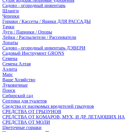
Сухие водорастворимые удобрения
Садово - огородный инвентарь
Шланги
Черенки
Горшки / Кассеты / Ящики ДЛЯ РАССАДЫ
Тачки
Дуги / Парники / Опоры
Лейки / Распылители / Рассеиватели
Лопаты
Садово - огородный инвентарь ДЭВЕРИ
Садовый Инструмент GRONS
Семена
Семена Алтая
Аэлита
Марс
Ваше Хозяйство
Луковичные
Поиск
Сибирский сад
Септики для туалетов
Средства от насекомых вредителей грызунов
СPEДСТВА ОТ ГРЫЗУНОВ
СРЕДСТВА ОТ КОМАРОВ, МУХ, И ДР. ЛЕТАЮЩИХ НА
СРЕДСТВА ОТ МОЛИ
Цветочные горшки