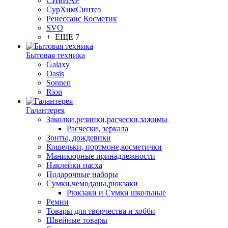
СИБИАР
СурХимСинтез
Ренессанс Косметик
SVO
+ ЕЩЕ 7
Бытовая техника
Galaxy
Oasis
Sonnen
Rion
Галантерея
Заколки,резинки,расчески,зажимы
Расчески, зеркала
Зонты, дождевики
Кошельки, портмоне,косметички
Маникюрные принадлежности
Наклейки пасха
Подарочные наборы
Сумки,чемоданы,рюкзаки
Рюкзаки и Сумки школьные
Ремни
Товары для творчества и хобби
Швейные товары