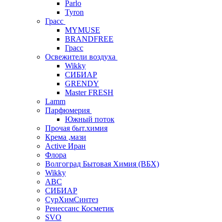
Parlo
Tyron
Грасс
MYMUSE
BRANDFREE
Грасс
Освежители воздуха
Wikky
СИБИАР
GRENDY
Master FRESH
Lamm
Парфюмерия
Южный поток
Прочая быт.химия
Крема ,мази
Аctive Иран
Флора
Волгоград Бытовая Химия (ВБХ)
Wikky
АВС
СИБИАР
СурХимСинтез
Ренессанс Косметик
SVO