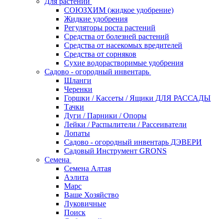
Для растений
СОЮЗХИМ (жидкое удобрение)
Жидкие удобрения
Регуляторы роста растений
Средства от болезней растений
Средства от насекомых вредителей
Средства от сорняков
Сухие водорастворимые удобрения
Садово - огородный инвентарь
Шланги
Черенки
Горшки / Кассеты / Ящики ДЛЯ РАССАДЫ
Тачки
Дуги / Парники / Опоры
Лейки / Распылители / Рассеиватели
Лопаты
Садово - огородный инвентарь ДЭВЕРИ
Садовый Инструмент GRONS
Семена
Семена Алтая
Аэлита
Марс
Ваше Хозяйство
Луковичные
Поиск