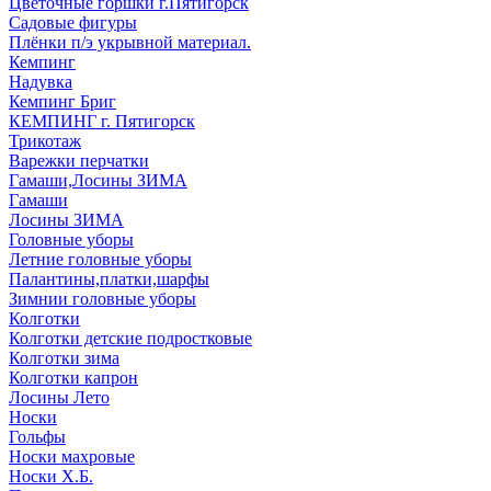
Цветочные горшки г.Пятигорск
Садовые фигуры
Плёнки п/э укрывной материал.
Кемпинг
Надувка
Кемпинг Бриг
КЕМПИНГ г. Пятигорск
Трикотаж
Варежки перчатки
Гамаши,Лосины ЗИМА
Гамаши
Лосины ЗИМА
Головные уборы
Летние головные уборы
Палантины,платки,шарфы
Зимнии головные уборы
Колготки
Колготки детские подростковые
Колготки зима
Колготки капрон
Лосины Лето
Носки
Гольфы
Носки махровые
Носки Х.Б.