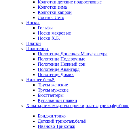
Колготки детские подростковые
Колготки зима
Колготки капрон
Лосины Лето
Носки
Гольфы
Носки махровые
Носки Х.Б.
Платки
Полотенца
Полотенца Донецкая Мануфактура
Полотенца Подарочные
Полотенца Нежный сон
Полотенце Авангард
Полотенце Домик
Нижнее бельё
Трусы женские
Трусы мужские
Бюстгалтеры
Купальники плавки
Халаты,пижамы,ноч.сорочки,платья,трико,футболк
Бриджи,трико
Детский трикотаж,бельё
Иваново Трикотаж