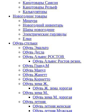
Канцтовары Самсон
Канцтовары Рельеф
Калькуляторы
Новогодние товары
Мишура
Новогодний инвентарь
Шары новогодние
Электрические гирлянды
Елки
Обувь,стельки
Обувь Эмальто
Обувь Десла
Обувь Альянс РОСТОВ
Обувь Альянс Ростов резин.
Обувь Гранд-М
Обувь Манул
Обувь Жанетт
Обувь Корнетто
Обувь зима Ж.
Обувь Ж. зима дорогая
Обувь зима М.
Обувь зима М. дорогая
Обувь летняя
Обувь летняя женская
Обувь летняя Мужская