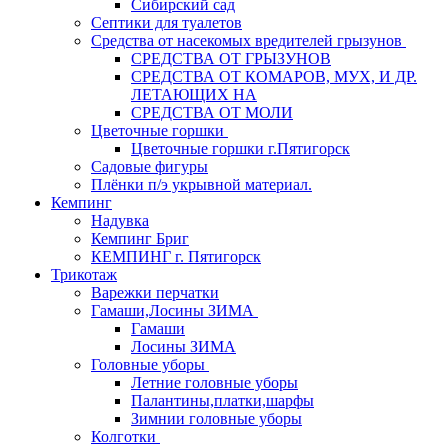
Сибирский сад
Септики для туалетов
Средства от насекомых вредителей грызунов
СPEДСТВА ОТ ГРЫЗУНОВ
СРЕДСТВА ОТ КОМАРОВ, МУХ, И ДР.
ЛЕТАЮЩИХ НА
СРЕДСТВА ОТ МОЛИ
Цветочные горшки
Цветочные горшки г.Пятигорск
Садовые фигуры
Плёнки п/э укрывной материал.
Кемпинг
Надувка
Кемпинг Бриг
КЕМПИНГ г. Пятигорск
Трикотаж
Варежки перчатки
Гамаши,Лосины ЗИМА
Гамаши
Лосины ЗИМА
Головные уборы
Летние головные уборы
Палантины,платки,шарфы
Зимнии головные уборы
Колготки