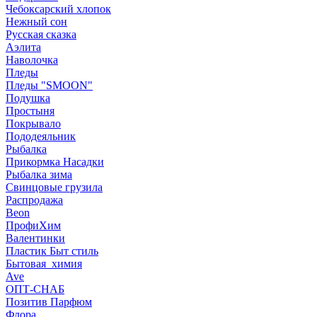
Чебоксарский хлопок
Нежный сон
Русская сказка
Аэлита
Наволочка
Пледы
Пледы "SMOON"
Подушка
Простыня
Покрывало
Пододеяльник
Рыбалка
Прикормка Насадки
Рыбалка зима
Свинцовые грузила
Распродажа
Beon
ПрофиХим
Валентинки
Пластик Быт стиль
Бытовая_химия
Ave
ОПТ-СНАБ
Позитив Парфюм
Флора