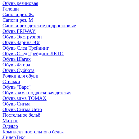
Обувь резиновая
Галоши
Сапоги рез. Ж.
Сапоги рез. М
Сапоги рез. детские,подростковые
Обувь FRIWAY
Обувь Экструзион
Обувь Зарина-Юг
Обувь След Трейдинг
Обувь След Трейдинг ЛЕТО
Обувь Шагах
Обувь Фтора
Обувь Суббота
Рожки для обуви
Стельки
Обувь "Барс"
Обувь зима подросковая детская
Обувь зима ТОМАХ
Обувь Сигма
Обувь Сигма Лето
Постельное бельё
Матрас
Одеяло
Комплект постельного белья
ЛидерТекс