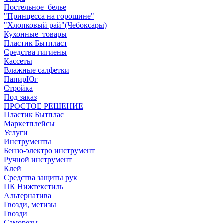
Постельное_белье
"Принцесса на горошине"
"Хлопковый рай"(Чебоксары)
Кухонные_товары
Пластик Бытпласт
Средства гигиены
Кассеты
Влажные салфетки
ПапирЮг
Стройка
Под заказ
ПРОСТОЕ РЕШЕНИЕ
Пластик Бытплас
Маркетплейсы
Услуги
Инструменты
Бензо-электро инструмент
Ручной инструмент
Клей
Средства защиты рук
ПК Нижтекстиль
Альтернатива
Гвозди, метизы
Гвозди
Саморезы