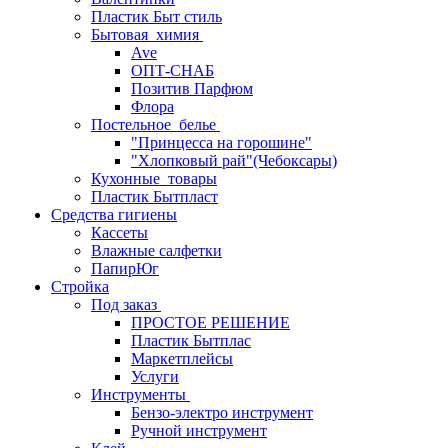
Пластик Быт стиль
Бытовая_химия
Ave
ОПТ-СНАБ
Позитив Парфюм
Флора
Постельное_белье
"Принцесса на горошине"
"Хлопковый рай"(Чебоксары)
Кухонные_товары
Пластик Бытпласт
Средства гигиены
Кассеты
Влажные салфетки
ПапирЮг
Стройка
Под заказ
ПРОСТОЕ РЕШЕНИЕ
Пластик Бытплас
Маркетплейсы
Услуги
Инструменты
Бензо-электро инструмент
Ручной инструмент