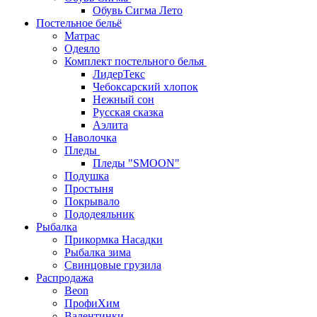
Обувь Сигма Лето
Постельное бельё
Матрас
Одеяло
Комплект постельного белья
ЛидерТекс
Чебоксарский хлопок
Нежный сон
Русская сказка
Аэлита
Наволочка
Пледы
Пледы "SMOON"
Подушка
Простыня
Покрывало
Пододеяльник
Рыбалка
Прикормка Насадки
Рыбалка зима
Свинцовые грузила
Распродажа
Beon
ПрофиХим
Валентинки