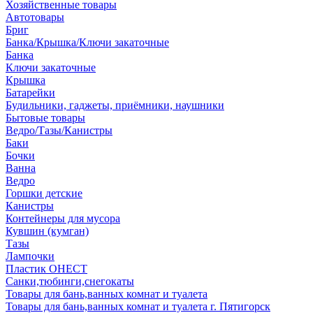
Хозяйственные товары
Автотовары
Бриг
Банка/Крышка/Ключи закаточные
Банка
Ключи закаточные
Крышка
Батарейки
Будильники, гаджеты, приёмники, наушники
Бытовые товары
Ведро/Тазы/Канистры
Баки
Бочки
Ванна
Ведро
Горшки детские
Канистры
Контейнеры для мусора
Кувшин (кумган)
Тазы
Лампочки
Пластик ОНЕСТ
Санки,тюбинги,снегокаты
Товары для бань,ванных комнат и туалета
Товары для бань,ванных комнат и туалета г. Пятигорск