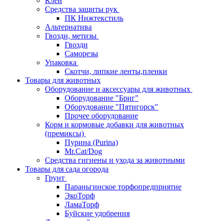
Клей
Средства защиты рук
ПК Нижтекстиль
Альтернатива
Гвозди, метизы
Гвозди
Саморезы
Упаковка
Скотчи, липкие ленты,пленки
Товары для животных
Оборудование и аксессуары для животных
Оборудование "Бриг"
Оборудование "Пятигорск"
Прочее оборудование
Корм и кормовые добавки для животных
(премиксы)
Пурина (Purina)
Mr.Cat/Dog
Средства гигиены и ухода за животными
Товары для сада огорода
Грунт
Параньгинское торфопредприятие
ЭкоТорф
ЛамаТорф
Буйские удобрения