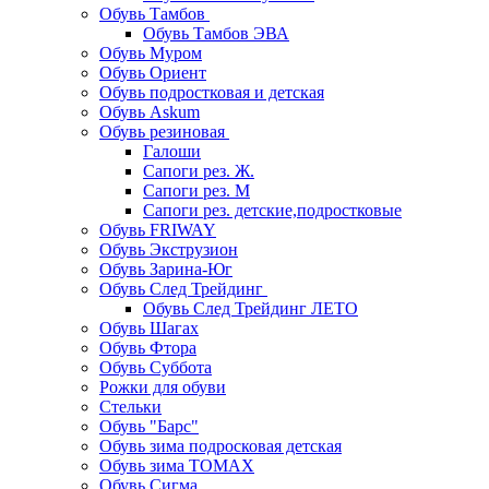
Обувь Тамбов
Обувь Тамбов ЭВА
Обувь Муром
Обувь Ориент
Обувь подростковая и детская
Обувь Askum
Обувь резиновая
Галоши
Сапоги рез. Ж.
Сапоги рез. М
Сапоги рез. детские,подростковые
Обувь FRIWAY
Обувь Экструзион
Обувь Зарина-Юг
Обувь След Трейдинг
Обувь След Трейдинг ЛЕТО
Обувь Шагах
Обувь Фтора
Обувь Суббота
Рожки для обуви
Стельки
Обувь "Барс"
Обувь зима подросковая детская
Обувь зима ТОМАХ
Обувь Сигма