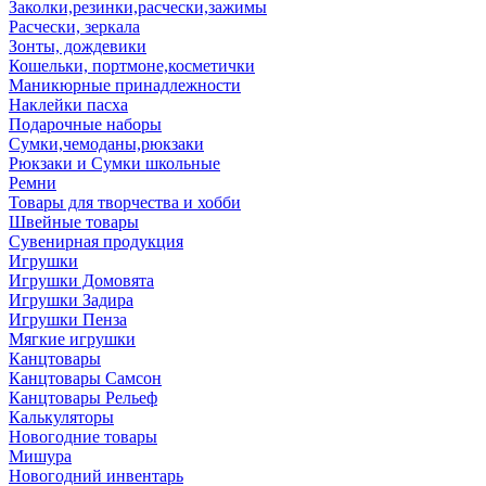
Заколки,резинки,расчески,зажимы
Расчески, зеркала
Зонты, дождевики
Кошельки, портмоне,косметички
Маникюрные принадлежности
Наклейки пасха
Подарочные наборы
Сумки,чемоданы,рюкзаки
Рюкзаки и Сумки школьные
Ремни
Товары для творчества и хобби
Швейные товары
Сувенирная продукция
Игрушки
Игрушки Домовята
Игрушки Задира
Игрушки Пенза
Мягкие игрушки
Канцтовары
Канцтовары Самсон
Канцтовары Рельеф
Калькуляторы
Новогодние товары
Мишура
Новогодний инвентарь