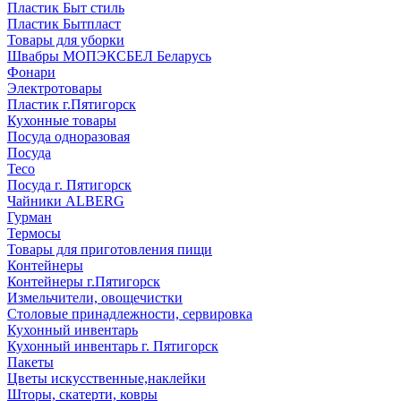
Пластик Быт стиль
Пластик Бытпласт
Товары для уборки
Швабры МОПЭКСБЕЛ Беларусь
Фонари
Электротовары
Пластик г.Пятигорск
Кухонные товары
Посуда одноразовая
Посуда
Teco
Посуда г. Пятигорск
Чайники ALBERG
Гурман
Термосы
Товары для приготовления пищи
Контейнеры
Контейнеры г.Пятигорск
Измельчители, овощечистки
Столовые принадлежности, сервировка
Кухонный инвентарь
Кухонный инвентарь г. Пятигорск
Пакеты
Цветы искусственные,наклейки
Шторы, скатерти, ковры