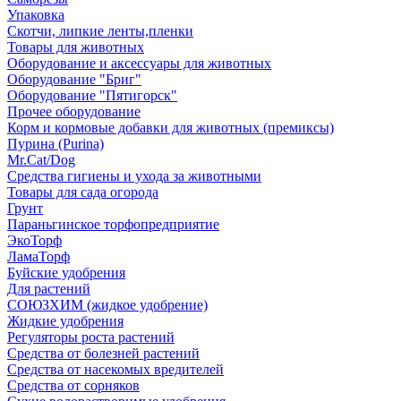
Упаковка
Скотчи, липкие ленты,пленки
Товары для животных
Оборудование и аксессуары для животных
Оборудование "Бриг"
Оборудование "Пятигорск"
Прочее оборудование
Корм и кормовые добавки для животных (премиксы)
Пурина (Purina)
Mr.Cat/Dog
Средства гигиены и ухода за животными
Товары для сада огорода
Грунт
Параньгинское торфопредприятие
ЭкоТорф
ЛамаТорф
Буйские удобрения
Для растений
СОЮЗХИМ (жидкое удобрение)
Жидкие удобрения
Регуляторы роста растений
Средства от болезней растений
Средства от насекомых вредителей
Средства от сорняков