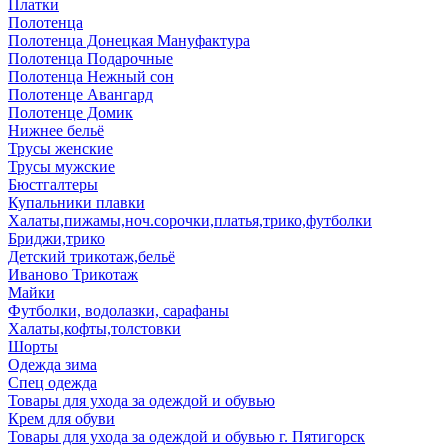
Платки
Полотенца
Полотенца Донецкая Мануфактура
Полотенца Подарочные
Полотенца Нежный сон
Полотенце Авангард
Полотенце Домик
Нижнее бельё
Трусы женские
Трусы мужские
Бюстгалтеры
Купальники плавки
Халаты,пижамы,ноч.сорочки,платья,трико,футболки
Бриджи,трико
Детский трикотаж,бельё
Иваново Трикотаж
Майки
Футболки, водолазки, сарафаны
Халаты,кофты,толстовки
Шорты
Одежда зима
Спец одежда
Товары для ухода за одеждой и обувью
Крем для обуви
Товары для ухода за одеждой и обувью г. Пятигорск