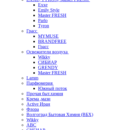
Exxe
Emily Style
Master FRESH
Parlo
Tyron
Грасс
MYMUSE
BRANDFREE
Грасс
Освежители воздуха
Wikky
СИБИАР
GRENDY
Master FRESH
Lamm
Парфюмерия
Южный поток
Прочая быт.химия
Крема ,мази
Аctive Иран
Флора
Волгоград Бытовая Химия (ВБХ)
Wikky
АВС