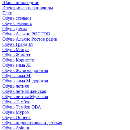
Шары новогодние
Электрические гирлянды
Елки
Обувь,стельки
Обувь Эмальто
Обувь Десла
Обувь Альянс РОСТОВ
Обувь Альянс Ростов резин.
Обувь Гранд-М
Обувь Манул
Обувь Жанетт
Обувь Корнетто
Обувь зима Ж.
Обувь Ж. зима дорогая
Обувь зима М.
Обувь зима М. дорогая
Обувь летняя
Обувь летняя женская
Обувь летняя Мужская
Обувь Тамбов
Обувь Тамбов ЭВА
Обувь Муром
Обувь Ориент
Обувь подростковая и детская
Обувь Askum