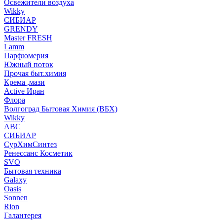
Освежители воздуха
Wikky
СИБИАР
GRENDY
Master FRESH
Lamm
Парфюмерия
Южный поток
Прочая быт.химия
Крема ,мази
Аctive Иран
Флора
Волгоград Бытовая Химия (ВБХ)
Wikky
АВС
СИБИАР
СурХимСинтез
Ренессанс Косметик
SVO
Бытовая техника
Galaxy
Oasis
Sonnen
Rion
Галантерея