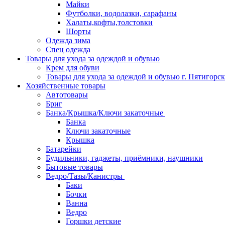
Майки
Футболки, водолазки, сарафаны
Халаты,кофты,толстовки
Шорты
Одежда зима
Спец одежда
Товары для ухода за одеждой и обувью
Крем для обуви
Товары для ухода за одеждой и обувью г. Пятигорск
Хозяйственные товары
Автотовары
Бриг
Банка/Крышка/Ключи закаточные
Банка
Ключи закаточные
Крышка
Батарейки
Будильники, гаджеты, приёмники, наушники
Бытовые товары
Ведро/Тазы/Канистры
Баки
Бочки
Ванна
Ведро
Горшки детские