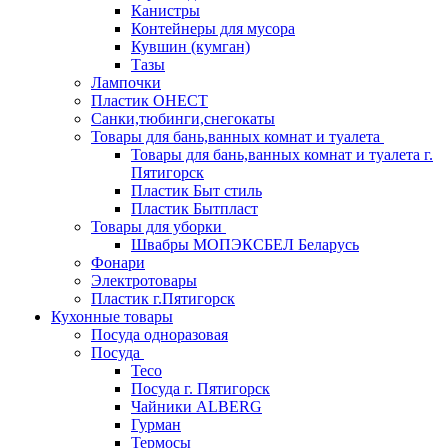
Канистры
Контейнеры для мусора
Кувшин (кумган)
Тазы
Лампочки
Пластик ОНЕСТ
Санки,тюбинги,снегокаты
Товары для бань,ванных комнат и туалета
Товары для бань,ванных комнат и туалета г.
Пятигорск
Пластик Быт стиль
Пластик Бытпласт
Товары для уборки
Швабры МОПЭКСБЕЛ Беларусь
Фонари
Электротовары
Пластик г.Пятигорск
Кухонные товары
Посуда одноразовая
Посуда
Teco
Посуда г. Пятигорск
Чайники ALBERG
Гурман
Термосы