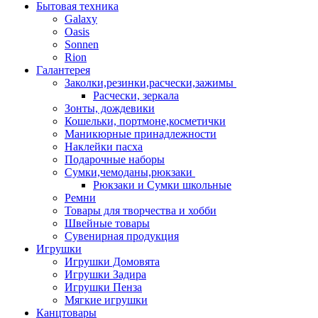
Бытовая техника
Galaxy
Oasis
Sonnen
Rion
Галантерея
Заколки,резинки,расчески,зажимы
Расчески, зеркала
Зонты, дождевики
Кошельки, портмоне,косметички
Маникюрные принадлежности
Наклейки пасха
Подарочные наборы
Сумки,чемоданы,рюкзаки
Рюкзаки и Сумки школьные
Ремни
Товары для творчества и хобби
Швейные товары
Сувенирная продукция
Игрушки
Игрушки Домовята
Игрушки Задира
Игрушки Пенза
Мягкие игрушки
Канцтовары