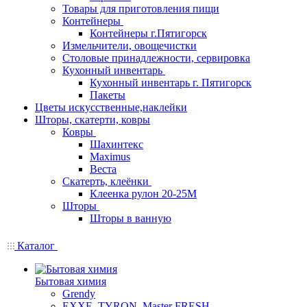
Товары для приготовления пищи
Контейнеры
Контейнеры г.Пятигорск
Измельчители, овощечистки
Столовые принадлежности, сервировка
Кухонный инвентарь
Кухонный инвентарь г. Пятигорск
Пакеты
Цветы искусственные,наклейки
Шторы, скатерти, ковры
Ковры
Шахинтекс
Maximus
Веста
Скатерть, клеёнки
Клеенка рулон 20-25М
Шторы
Шторы в ванную
Каталог
Бытовая химия
Grendy
EXXE, TYRON, Master FRESH