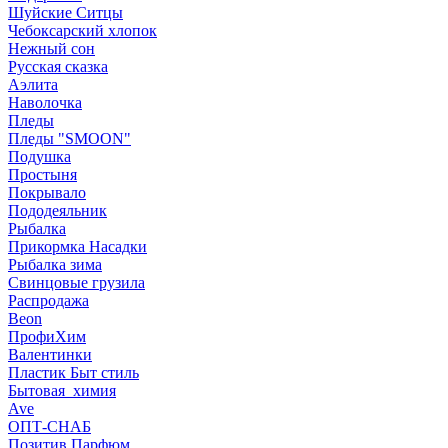
Шуйские Ситцы
Чебоксарский хлопок
Нежный сон
Русская сказка
Аэлита
Наволочка
Пледы
Пледы "SMOON"
Подушка
Простыня
Покрывало
Пододеяльник
Рыбалка
Прикормка Насадки
Рыбалка зима
Свинцовые грузила
Распродажа
Beon
ПрофиХим
Валентинки
Пластик Быт стиль
Бытовая_химия
Ave
ОПТ-СНАБ
Позитив Парфюм