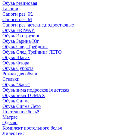
Обувь резиновая
Галоши
Сапоги рез. Ж.
Сапоги рез. М
Сапоги рез. детские,подростковые
Обувь FRIWAY
Обувь Экструзион
Обувь Зарина-Юг
Обувь След Трейдинг
Обувь След Трейдинг ЛЕТО
Обувь Шагах
Обувь Фтора
Обувь Суббота
Рожки для обуви
Стельки
Обувь "Барс"
Обувь зима подросковая детская
Обувь зима ТОМАХ
Обувь Сигма
Обувь Сигма Лето
Постельное бельё
Матрас
Одеяло
Комплект постельного белья
ЛидерТекс