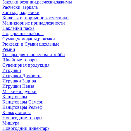
Заколки,резинки,расчески,зажимы
Расчески, зеркала
Зонты, дождевики
Кошельки, портмоне,косметички
Маникюрные принадлежности
Наклейки пасха
Подарочные наборы
Сумки,чемоданы,рюкзаки
Рюкзаки и Сумки школьные
Ремни
Товары для творчества и хобби
Швейные товары
Сувенирная продукция
Игрушки
Игрушки Домовята
Игрушки Задира
Игрушки Пенза
Мягкие игрушки
Канцтовары
Канцтовары Самсон
Канцтовары Рельеф
Калькуляторы
Новогодние товары
Мишура
Новогодний инвентарь