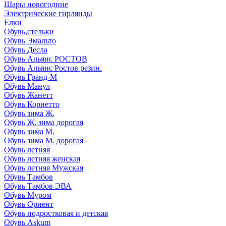
Шары новогодние
Электрические гирлянды
Елки
Обувь,стельки
Обувь Эмальто
Обувь Десла
Обувь Альянс РОСТОВ
Обувь Альянс Ростов резин.
Обувь Гранд-М
Обувь Манул
Обувь Жанетт
Обувь Корнетто
Обувь зима Ж.
Обувь Ж. зима дорогая
Обувь зима М.
Обувь зима М. дорогая
Обувь летняя
Обувь летняя женская
Обувь летняя Мужская
Обувь Тамбов
Обувь Тамбов ЭВА
Обувь Муром
Обувь Ориент
Обувь подростковая и детская
Обувь Askum