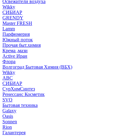
Освежители воздуха
Wikky
СИБИАР
GRENDY
Master FRESH
Lamm
Парфюмерия
Южный поток
Прочая быт.химия
Крема ,мази
Аctive Иран
Флора
Волгоград Бытовая Химия (ВБХ)
Wikky
АВС
СИБИАР
СурХимСинтез
Ренессанс Косметик
SVO
Бытовая техника
Galaxy
Oasis
Sonnen
Rion
Галантерея