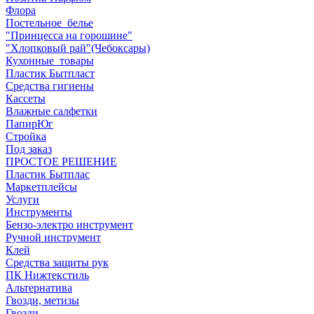
Флора
Постельное_белье
"Принцесса на горошине"
"Хлопковый рай"(Чебоксары)
Кухонные_товары
Пластик Бытпласт
Средства гигиены
Кассеты
Влажные салфетки
ПапирЮг
Стройка
Под заказ
ПРОСТОЕ РЕШЕНИЕ
Пластик Бытплас
Маркетплейсы
Услуги
Инструменты
Бензо-электро инструмент
Ручной инструмент
Клей
Средства защиты рук
ПК Нижтекстиль
Альтернатива
Гвозди, метизы
Гвозди