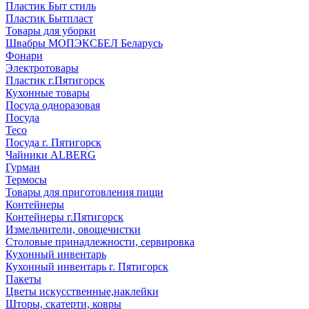
Пластик Быт стиль
Пластик Бытпласт
Товары для уборки
Швабры МОПЭКСБЕЛ Беларусь
Фонари
Электротовары
Пластик г.Пятигорск
Кухонные товары
Посуда одноразовая
Посуда
Teco
Посуда г. Пятигорск
Чайники ALBERG
Гурман
Термосы
Товары для приготовления пищи
Контейнеры
Контейнеры г.Пятигорск
Измельчители, овощечистки
Столовые принадлежности, сервировка
Кухонный инвентарь
Кухонный инвентарь г. Пятигорск
Пакеты
Цветы искусственные,наклейки
Шторы, скатерти, ковры