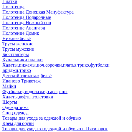
Платки
Полотенца
Полотенца Донецкая Мануфактура
Полотенца Подарочные
Полотенца Нежный сон
Полотенце Авангард
Полотенце Домик
Нижнее бельё
Трусы женские
Трусы мужские
Бюстгалтеры
Купальники плавки
Халаты,пижамы,ноч.сорочки,платья,трико,футболки
Бриджи,трико
Детский трикотаж,бельё
Иваново Трикотаж
Майки
Футболки, водолазки, сарафаны
Халаты,кофты,толстовки
Шорты
Одежда зима
Спец одежда
Товары для ухода за одеждой и обувью
Крем для обуви
Товары для ухода за одеждой и обувью г. Пятигорск