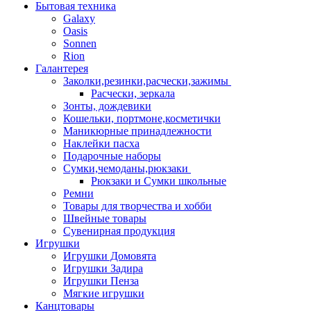
Бытовая техника
Galaxy
Oasis
Sonnen
Rion
Галантерея
Заколки,резинки,расчески,зажимы
Расчески, зеркала
Зонты, дождевики
Кошельки, портмоне,косметички
Маникюрные принадлежности
Наклейки пасха
Подарочные наборы
Сумки,чемоданы,рюкзаки
Рюкзаки и Сумки школьные
Ремни
Товары для творчества и хобби
Швейные товары
Сувенирная продукция
Игрушки
Игрушки Домовята
Игрушки Задира
Игрушки Пенза
Мягкие игрушки
Канцтовары