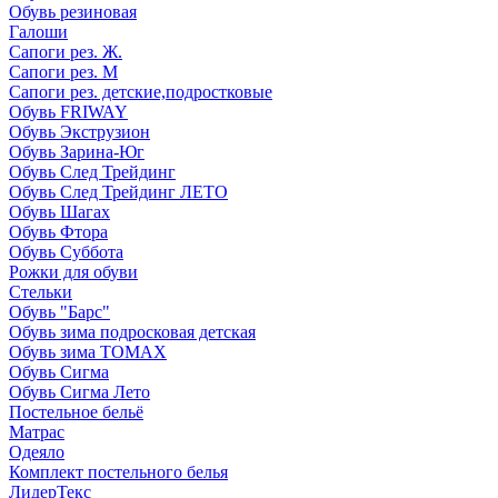
Обувь резиновая
Галоши
Сапоги рез. Ж.
Сапоги рез. М
Сапоги рез. детские,подростковые
Обувь FRIWAY
Обувь Экструзион
Обувь Зарина-Юг
Обувь След Трейдинг
Обувь След Трейдинг ЛЕТО
Обувь Шагах
Обувь Фтора
Обувь Суббота
Рожки для обуви
Стельки
Обувь "Барс"
Обувь зима подросковая детская
Обувь зима ТОМАХ
Обувь Сигма
Обувь Сигма Лето
Постельное бельё
Матрас
Одеяло
Комплект постельного белья
ЛидерТекс