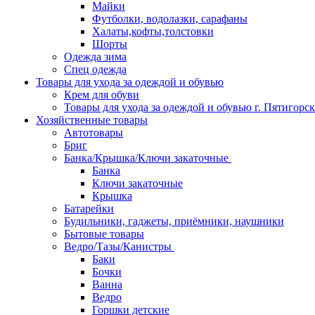
Майки
Футболки, водолазки, сарафаны
Халаты,кофты,толстовки
Шорты
Одежда зима
Спец одежда
Товары для ухода за одеждой и обувью
Крем для обуви
Товары для ухода за одеждой и обувью г. Пятигорск
Хозяйственные товары
Автотовары
Бриг
Банка/Крышка/Ключи закаточные
Банка
Ключи закаточные
Крышка
Батарейки
Будильники, гаджеты, приёмники, наушники
Бытовые товары
Ведро/Тазы/Канистры
Баки
Бочки
Ванна
Ведро
Горшки детские