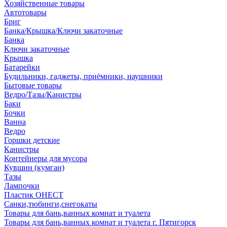
Хозяйственные товары
Автотовары
Бриг
Банка/Крышка/Ключи закаточные
Банка
Ключи закаточные
Крышка
Батарейки
Будильники, гаджеты, приёмники, наушники
Бытовые товары
Ведро/Тазы/Канистры
Баки
Бочки
Ванна
Ведро
Горшки детские
Канистры
Контейнеры для мусора
Кувшин (кумган)
Тазы
Лампочки
Пластик ОНЕСТ
Санки,тюбинги,снегокаты
Товары для бань,ванных комнат и туалета
Товары для бань,ванных комнат и туалета г. Пятигорск