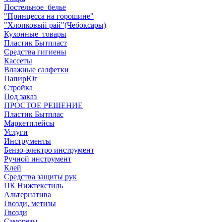
Постельное_белье
"Принцесса на горошине"
"Хлопковый рай"(Чебоксары)
Кухонные_товары
Пластик Бытпласт
Средства гигиены
Кассеты
Влажные салфетки
ПапирЮг
Стройка
Под заказ
ПРОСТОЕ РЕШЕНИЕ
Пластик Бытплас
Маркетплейсы
Услуги
Инструменты
Бензо-электро инструмент
Ручной инструмент
Клей
Средства защиты рук
ПК Нижтекстиль
Альтернатива
Гвозди, метизы
Гвозди
Саморезы