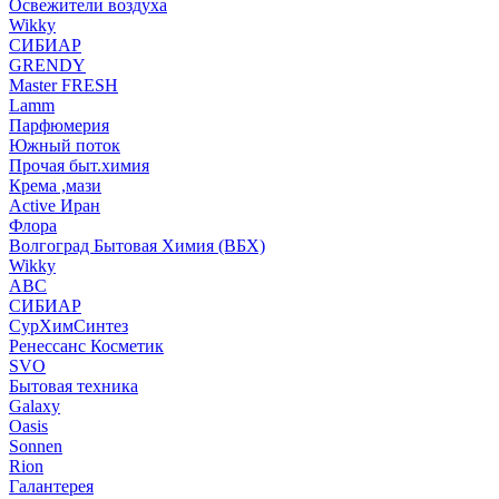
Освежители воздуха
Wikky
СИБИАР
GRENDY
Master FRESH
Lamm
Парфюмерия
Южный поток
Прочая быт.химия
Крема ,мази
Аctive Иран
Флора
Волгоград Бытовая Химия (ВБХ)
Wikky
АВС
СИБИАР
СурХимСинтез
Ренессанс Косметик
SVO
Бытовая техника
Galaxy
Oasis
Sonnen
Rion
Галантерея