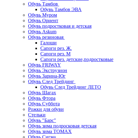
Обувь Тамбов
Обувь Тамбов ЭВА
Обувь Муром
Обувь Ориент
Обувь подростковая и детская
Обувь Askum
Обувь резиновая
Галоши
Сапоги рез. Ж.
Сапоги рез. М
Сапоги рез. детские,подростковые
Обувь FRIWAY
Обувь Экструзион
Обувь Зарина-Юг
Обувь След Трейдинг
Обувь След Трейдинг ЛЕТО
Обувь Шагах
Обувь Фтора
Обувь Суббота
Рожки для обуви
Стельки
Обувь "Барс"
Обувь зима подросковая детская
Обувь зима ТОМАХ
Обувь Сигма