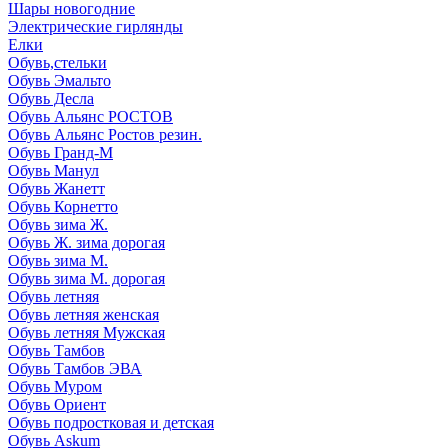
Шары новогодние
Электрические гирлянды
Елки
Обувь,стельки
Обувь Эмальто
Обувь Десла
Обувь Альянс РОСТОВ
Обувь Альянс Ростов резин.
Обувь Гранд-М
Обувь Манул
Обувь Жанетт
Обувь Корнетто
Обувь зима Ж.
Обувь Ж. зима дорогая
Обувь зима М.
Обувь зима М. дорогая
Обувь летняя
Обувь летняя женская
Обувь летняя Мужская
Обувь Тамбов
Обувь Тамбов ЭВА
Обувь Муром
Обувь Ориент
Обувь подростковая и детская
Обувь Askum