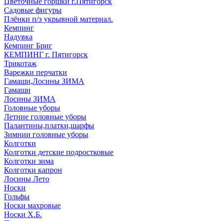
Цветочные горшки г.Пятигорск
Садовые фигуры
Плёнки п/э укрывной материал.
Кемпинг
Надувка
Кемпинг Бриг
КЕМПИНГ г. Пятигорск
Трикотаж
Варежки перчатки
Гамаши,Лосины ЗИМА
Гамаши
Лосины ЗИМА
Головные уборы
Летние головные уборы
Палантины,платки,шарфы
Зимнии головные уборы
Колготки
Колготки детские подростковые
Колготки зима
Колготки капрон
Лосины Лето
Носки
Гольфы
Носки махровые
Носки Х.Б.