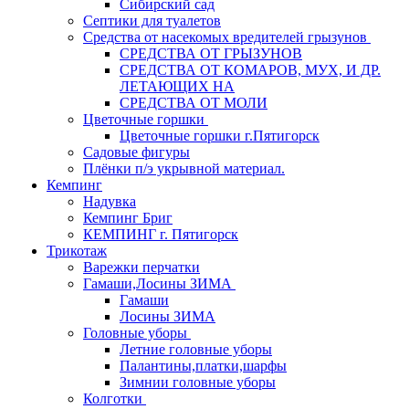
Сибирский сад
Септики для туалетов
Средства от насекомых вредителей грызунов
СPEДСТВА ОТ ГРЫЗУНОВ
СРЕДСТВА ОТ КОМАРОВ, МУХ, И ДР.
ЛЕТАЮЩИХ НА
СРЕДСТВА ОТ МОЛИ
Цветочные горшки
Цветочные горшки г.Пятигорск
Садовые фигуры
Плёнки п/э укрывной материал.
Кемпинг
Надувка
Кемпинг Бриг
КЕМПИНГ г. Пятигорск
Трикотаж
Варежки перчатки
Гамаши,Лосины ЗИМА
Гамаши
Лосины ЗИМА
Головные уборы
Летние головные уборы
Палантины,платки,шарфы
Зимнии головные уборы
Колготки