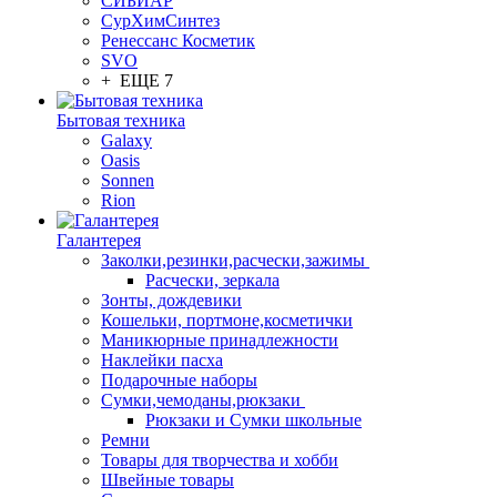
СИБИАР
СурХимСинтез
Ренессанс Косметик
SVO
+ ЕЩЕ 7
Бытовая техника
Galaxy
Oasis
Sonnen
Rion
Галантерея
Заколки,резинки,расчески,зажимы
Расчески, зеркала
Зонты, дождевики
Кошельки, портмоне,косметички
Маникюрные принадлежности
Наклейки пасха
Подарочные наборы
Сумки,чемоданы,рюкзаки
Рюкзаки и Сумки школьные
Ремни
Товары для творчества и хобби
Швейные товары