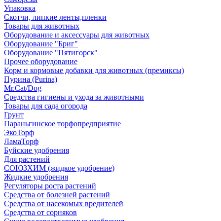
Упаковка
Скотчи, липкие ленты,пленки
Товары для животных
Оборудование и аксессуары для животных
Оборудование "Бриг"
Оборудование "Пятигорск"
Прочее оборудование
Корм и кормовые добавки для животных (премиксы)
Пурина (Purina)
Mr.Cat/Dog
Средства гигиены и ухода за животными
Товары для сада огорода
Грунт
Параньгинское торфопредприятие
ЭкоТорф
ЛамаТорф
Буйские удобрения
Для растений
СОЮЗХИМ (жидкое удобрение)
Жидкие удобрения
Регуляторы роста растений
Средства от болезней растений
Средства от насекомых вредителей
Средства от сорняков