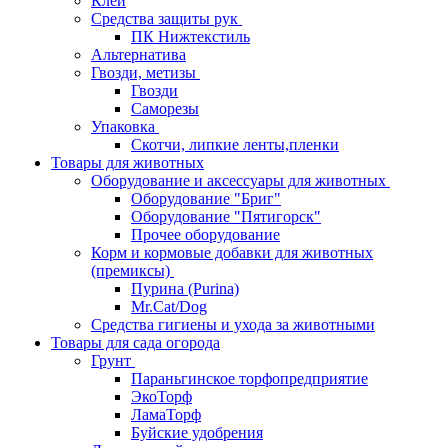
Клей
Средства защиты рук
ПК Нижтекстиль
Альтернатива
Гвозди, метизы
Гвозди
Саморезы
Упаковка
Скотчи, липкие ленты,пленки
Товары для животных
Оборудование и аксессуары для животных
Оборудование "Бриг"
Оборудование "Пятигорск"
Прочее оборудование
Корм и кормовые добавки для животных
(премиксы)
Пурина (Purina)
Mr.Cat/Dog
Средства гигиены и ухода за животными
Товары для сада огорода
Грунт
Параньгинское торфопредприятие
ЭкоТорф
ЛамаТорф
Буйские удобрения