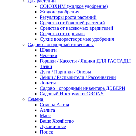
Для растений
СОЮЗХИМ (жидкое удобрение)
Жидкие удобрения
Регуляторы роста растений
Средства от болезней растений
Средства от насекомых вредителей
Средства от сорняков
Сухие водорастворимые удобрения
Садово - огородный инвентарь
Шланги
Черенки
Горшки / Кассеты / Ящики ДЛЯ РАССАДЫ
Тачки
Дуги / Парники / Опоры
Лейки / Распылители / Рассеиватели
Лопаты
Садово - огородный инвентарь ДЭВЕРИ
Садовый Инструмент GRONS
Семена
Семена Алтая
Аэлита
Марс
Ваше Хозяйство
Луковичные
Поиск