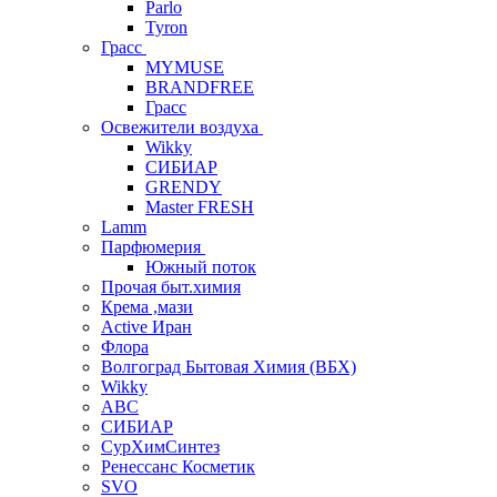
Parlo
Tyron
Грасс
MYMUSE
BRANDFREE
Грасс
Освежители воздуха
Wikky
СИБИАР
GRENDY
Master FRESH
Lamm
Парфюмерия
Южный поток
Прочая быт.химия
Крема ,мази
Аctive Иран
Флора
Волгоград Бытовая Химия (ВБХ)
Wikky
АВС
СИБИАР
СурХимСинтез
Ренессанс Косметик
SVO