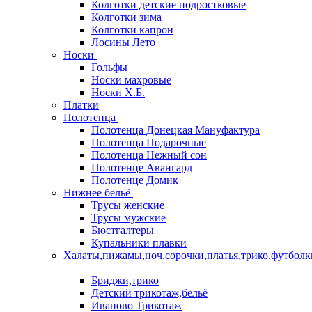
Колготки детские подростковые
Колготки зима
Колготки капрон
Лосины Лето
Носки
Гольфы
Носки махровые
Носки Х.Б.
Платки
Полотенца
Полотенца Донецкая Мануфактура
Полотенца Подарочные
Полотенца Нежный сон
Полотенце Авангард
Полотенце Домик
Нижнее бельё
Трусы женские
Трусы мужские
Бюстгалтеры
Купальники плавки
Халаты,пижамы,ноч.сорочки,платья,трико,футболк
Бриджи,трико
Детский трикотаж,бельё
Иваново Трикотаж