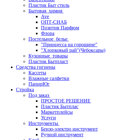
Пластик Быт стиль
Бытовая_химия
Ave
ОПТ-СНАБ
Позитив Парфюм
Флора
Постельное_белье
"Принцесса на горошине"
"Хлопковый рай"(Чебоксары)
Кухонные_товары
Пластик Бытпласт
Средства гигиены
Кассеты
Влажные салфетки
ПапирЮг
Стройка
Под заказ
ПРОСТОЕ РЕШЕНИЕ
Пластик Бытплас
Маркетплейсы
Услуги
Инструменты
Бензо-электро инструмент
Ручной инструмент