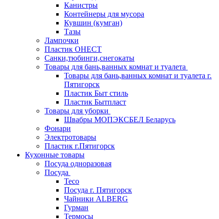
Канистры
Контейнеры для мусора
Кувшин (кумган)
Тазы
Лампочки
Пластик ОНЕСТ
Санки,тюбинги,снегокаты
Товары для бань,ванных комнат и туалета
Товары для бань,ванных комнат и туалета г.
Пятигорск
Пластик Быт стиль
Пластик Бытпласт
Товары для уборки
Швабры МОПЭКСБЕЛ Беларусь
Фонари
Электротовары
Пластик г.Пятигорск
Кухонные товары
Посуда одноразовая
Посуда
Teco
Посуда г. Пятигорск
Чайники ALBERG
Гурман
Термосы