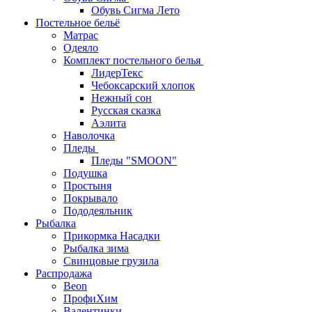
Обувь Сигма Лето
Постельное бельё
Матрас
Одеяло
Комплект постельного белья
ЛидерТекс
Чебоксарский хлопок
Нежный сон
Русская сказка
Аэлита
Наволочка
Пледы
Пледы "SMOON"
Подушка
Простыня
Покрывало
Пододеяльник
Рыбалка
Прикормка Насадки
Рыбалка зима
Свинцовые грузила
Распродажа
Beon
ПрофиХим
Валентинки