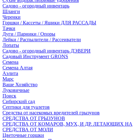
Сухие водорастворимые удобрения
Садово - огородный инвентарь
Шланги
Черенки
Горшки / Кассеты / Ящики ДЛЯ РАССАДЫ
Тачки
Дуги / Парники / Опоры
Лейки / Распылители / Рассеиватели
Лопаты
Садово - огородный инвентарь ДЭВЕРИ
Садовый Инструмент GRONS
Семена
Семена Алтая
Аэлита
Марс
Ваше Хозяйство
Луковичные
Поиск
Сибирский сад
Септики для туалетов
Средства от насекомых вредителей грызунов
СPEДСТВА ОТ ГРЫЗУНОВ
СРЕДСТВА ОТ КОМАРОВ, МУХ, И ДР. ЛЕТАЮЩИХ НА
СРЕДСТВА ОТ МОЛИ
Цветочные горшки