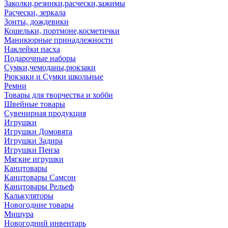
Заколки,резинки,расчески,зажимы
Расчески, зеркала
Зонты, дождевики
Кошельки, портмоне,косметички
Маникюрные принадлежности
Наклейки пасха
Подарочные наборы
Сумки,чемоданы,рюкзаки
Рюкзаки и Сумки школьные
Ремни
Товары для творчества и хобби
Швейные товары
Сувенирная продукция
Игрушки
Игрушки Домовята
Игрушки Задира
Игрушки Пенза
Мягкие игрушки
Канцтовары
Канцтовары Самсон
Канцтовары Рельеф
Калькуляторы
Новогодние товары
Мишура
Новогодний инвентарь