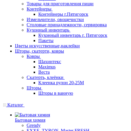
Товары для приготовления пищи
Контейнеры
Контейнеры г.Пятигорск
Измельчители, овощечистки
Столовые принадлежности, сервировка
Кухонный инвентарь
Кухонный инвентарь г. Пятигорск
Пакеты
Цветы искусственные,наклейки
Шторы, скатерти, ковры
Ковры
Шахинтекс
Maximus
Веста
Скатерть, клеёнки
Клеенка рулон 20-25М
Шторы
Шторы в ванную
Каталог
Бытовая химия
Grendy
EXXE, TYRON, Master FRESH