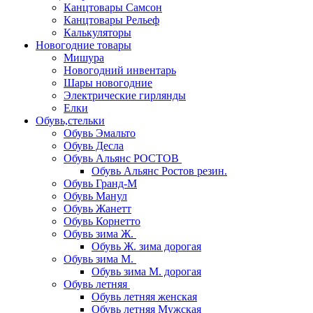
Канцтовары Самсон
Канцтовары Рельеф
Калькуляторы
Новогодние товары
Мишура
Новогодний инвентарь
Шары новогодние
Электрические гирлянды
Елки
Обувь,стельки
Обувь Эмальто
Обувь Десла
Обувь Альянс РОСТОВ
Обувь Альянс Ростов резин.
Обувь Гранд-М
Обувь Манул
Обувь Жанетт
Обувь Корнетто
Обувь зима Ж.
Обувь Ж. зима дорогая
Обувь зима М.
Обувь зима М. дорогая
Обувь летняя
Обувь летняя женская
Обувь летняя Мужская