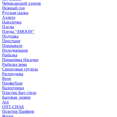
Чебоксарский хлопок
Нежный сон
Русская сказка
Аэлита
Наволочка
Пледы
Пледы "SMOON"
Подушка
Простыня
Покрывало
Пододеяльник
Рыбалка
Прикормка Насадки
Рыбалка зима
Свинцовые грузила
Распродажа
Beon
ПрофиХим
Валентинки
Пластик Быт стиль
Бытовая_химия
Ave
ОПТ-СНАБ
Позитив Парфюм
Флора