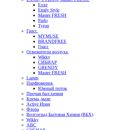
Exxe
Emily Style
Master FRESH
Parlo
Tyron
Грасс
MYMUSE
BRANDFREE
Грасс
Освежители воздуха
Wikky
СИБИАР
GRENDY
Master FRESH
Lamm
Парфюмерия
Южный поток
Прочая быт.химия
Крема ,мази
Аctive Иран
Флора
Волгоград Бытовая Химия (ВБХ)
Wikky
АВС