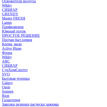
Освежители воздуха
Wikky
СИБИАР
GRENDY
Master FRESH
Lamm
Парфюмерия
Южный поток
ПРОСТОЕ РЕШЕНИЕ
Прочая быт.химия
Крема ,мази
Аctive Иран
Флора
Wikky
АВС
СИБИАР
СурХимСинтез
SVO
Бытовая техника
Galaxy
Oasis
Sonnen
Rion
Галантерея
Заколки,резинки,расчески,зажимы