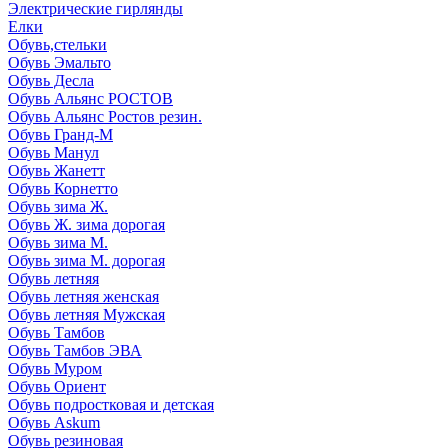
Электрические гирлянды
Елки
Обувь,стельки
Обувь Эмальто
Обувь Десла
Обувь Альянс РОСТОВ
Обувь Альянс Ростов резин.
Обувь Гранд-М
Обувь Манул
Обувь Жанетт
Обувь Корнетто
Обувь зима Ж.
Обувь Ж. зима дорогая
Обувь зима М.
Обувь зима М. дорогая
Обувь летняя
Обувь летняя женская
Обувь летняя Мужская
Обувь Тамбов
Обувь Тамбов ЭВА
Обувь Муром
Обувь Ориент
Обувь подростковая и детская
Обувь Askum
Обувь резиновая