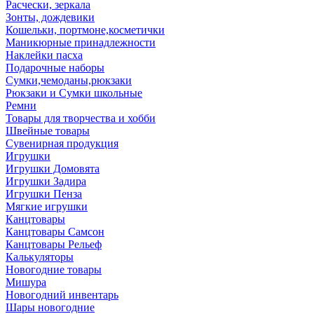
Расчески, зеркала
Зонты, дождевики
Кошельки, портмоне,косметички
Маникюрные принадлежности
Наклейки пасха
Подарочные наборы
Сумки,чемоданы,рюкзаки
Рюкзаки и Сумки школьные
Ремни
Товары для творчества и хобби
Швейные товары
Сувенирная продукция
Игрушки
Игрушки Домовята
Игрушки Задира
Игрушки Пенза
Мягкие игрушки
Канцтовары
Канцтовары Самсон
Канцтовары Рельеф
Калькуляторы
Новогодние товары
Мишура
Новогодний инвентарь
Шары новогодние