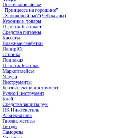
Постельное_белье
"Принцесса на горошине"
"Хлопковый рай"(Чебоксары)
Кухонные_товары
Пластик Бытпласт
Средства гигиены
Кассеты
Влажные салфетки
ПапирЮг
Стройка
Под заказ
Пластик Бытплас
Маркетплейсы
Услуги
Инструменты
Бензо-электро инструмент
Ручной инструмент
Клей
Средства защиты рук
ПК Нижтекстиль
Альтернатива
Гвозди, метизы
Гвозди
Саморезы
Упаковка