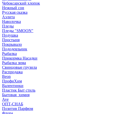
Чебоксарский хлопок
Нежный сон
Русская сказка
Аэлита
Наволочка
Пледы
Пледы "SMOON"
Подушка
Простыня
Покрывало
Пододеяльник
Рыбалка
Прикормка Насадки
Рыбалка зима
Свинцовые грузила
Распродажа
Beon
ПрофиХим
Валентинки
Пластик Быт стиль
Бытовая_химия
Ave
ОПТ-СНАБ
Позитив Парфюм
Флора