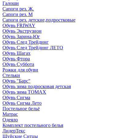
Галоши
Сапоги рез. Ж.
Сапоги рез. М
Сапоги рез. детские,подростковые
Обувь FRIWAY
Обувь Экструзион
Обувь Зарина-Юг
Обувь След Трейдинг
Обувь След Трейдинг ЛЕТО
Обувь Шагах
Обувь Фтора
Обувь Суббота
Рожки для обуви
Стельки
Обувь "Барс"
Обувь зима подросковая детская
Обувь зима ТОМАХ
Обувь Сигма
Обувь Сигма Лето
Постельное бельё
Матрас
Одеяло
Комплект постельного белья
ЛидерТекс
Шуйские Ситцы