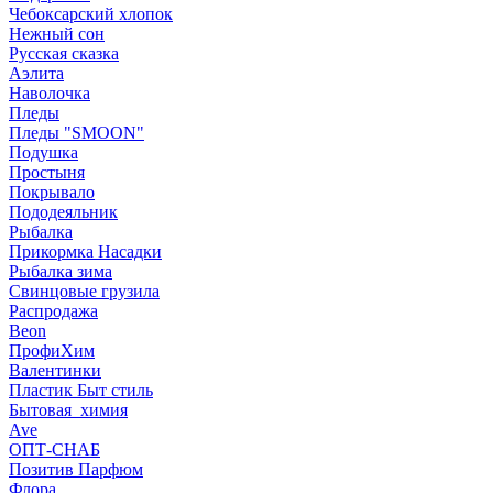
Чебоксарский хлопок
Нежный сон
Русская сказка
Аэлита
Наволочка
Пледы
Пледы "SMOON"
Подушка
Простыня
Покрывало
Пододеяльник
Рыбалка
Прикормка Насадки
Рыбалка зима
Свинцовые грузила
Распродажа
Beon
ПрофиХим
Валентинки
Пластик Быт стиль
Бытовая_химия
Ave
ОПТ-СНАБ
Позитив Парфюм
Флора