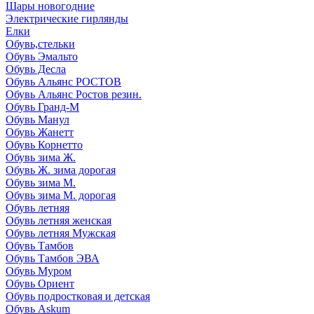
Шары новогодние
Электрические гирлянды
Елки
Обувь,стельки
Обувь Эмальто
Обувь Десла
Обувь Альянс РОСТОВ
Обувь Альянс Ростов резин.
Обувь Гранд-М
Обувь Манул
Обувь Жанетт
Обувь Корнетто
Обувь зима Ж.
Обувь Ж. зима дорогая
Обувь зима М.
Обувь зима М. дорогая
Обувь летняя
Обувь летняя женская
Обувь летняя Мужская
Обувь Тамбов
Обувь Тамбов ЭВА
Обувь Муром
Обувь Ориент
Обувь подростковая и детская
Обувь Askum