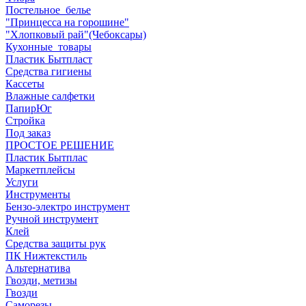
Постельное_белье
"Принцесса на горошине"
"Хлопковый рай"(Чебоксары)
Кухонные_товары
Пластик Бытпласт
Средства гигиены
Кассеты
Влажные салфетки
ПапирЮг
Стройка
Под заказ
ПРОСТОЕ РЕШЕНИЕ
Пластик Бытплас
Маркетплейсы
Услуги
Инструменты
Бензо-электро инструмент
Ручной инструмент
Клей
Средства защиты рук
ПК Нижтекстиль
Альтернатива
Гвозди, метизы
Гвозди
Саморезы