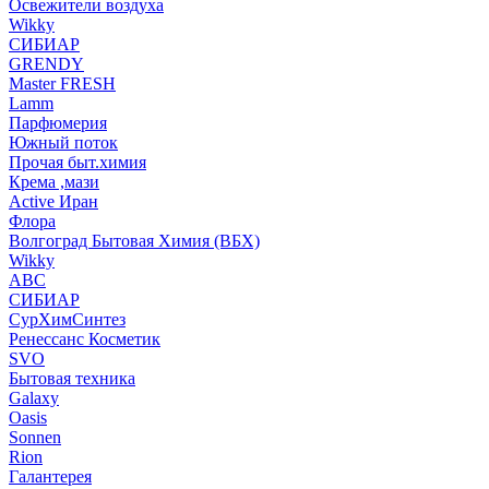
Освежители воздуха
Wikky
СИБИАР
GRENDY
Master FRESH
Lamm
Парфюмерия
Южный поток
Прочая быт.химия
Крема ,мази
Аctive Иран
Флора
Волгоград Бытовая Химия (ВБХ)
Wikky
АВС
СИБИАР
СурХимСинтез
Ренессанс Косметик
SVO
Бытовая техника
Galaxy
Oasis
Sonnen
Rion
Галантерея