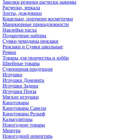
Заколки,резинки,расчески,зажимы
Расчески, зеркала
Зонты, дождевики
Кошельки, портмоне,косметички
Маникюрные принадлежности
Наклейки пасха
Подарочные наборы
Сумки,чемоданы,рюкзаки
Рюкзаки и Сумки школьные
Ремни
Товары для творчества и хобби
Швейные товары
Сувенирная продукция
Игрушки
Игрушки Домовята
Игрушки Задира
Игрушки Пенза
Мягкие игрушки
Канцтовары
Канцтовары Самсон
Канцтовары Рельеф
Калькуляторы
Новогодние товары
Мишура
Новогодний инвентарь