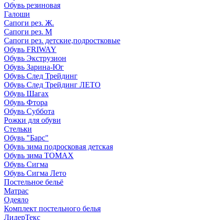
Обувь резиновая
Галоши
Сапоги рез. Ж.
Сапоги рез. М
Сапоги рез. детские,подростковые
Обувь FRIWAY
Обувь Экструзион
Обувь Зарина-Юг
Обувь След Трейдинг
Обувь След Трейдинг ЛЕТО
Обувь Шагах
Обувь Фтора
Обувь Суббота
Рожки для обуви
Стельки
Обувь "Барс"
Обувь зима подросковая детская
Обувь зима ТОМАХ
Обувь Сигма
Обувь Сигма Лето
Постельное бельё
Матрас
Одеяло
Комплект постельного белья
ЛидерТекс