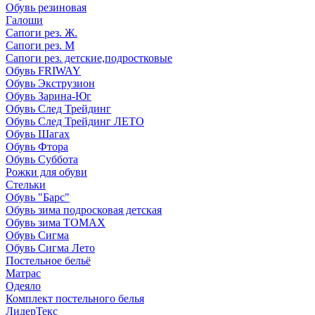
Обувь резиновая
Галоши
Сапоги рез. Ж.
Сапоги рез. М
Сапоги рез. детские,подростковые
Обувь FRIWAY
Обувь Экструзион
Обувь Зарина-Юг
Обувь След Трейдинг
Обувь След Трейдинг ЛЕТО
Обувь Шагах
Обувь Фтора
Обувь Суббота
Рожки для обуви
Стельки
Обувь "Барс"
Обувь зима подросковая детская
Обувь зима ТОМАХ
Обувь Сигма
Обувь Сигма Лето
Постельное бельё
Матрас
Одеяло
Комплект постельного белья
ЛидерТекс