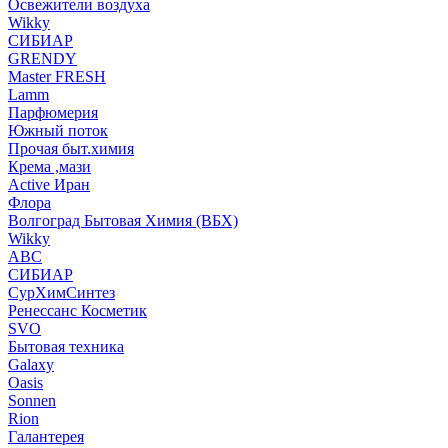
Освежители воздуха
Wikky
СИБИАР
GRENDY
Master FRESH
Lamm
Парфюмерия
Южный поток
Прочая быт.химия
Крема ,мази
Аctive Иран
Флора
Волгоград Бытовая Химия (ВБХ)
Wikky
АВС
СИБИАР
СурХимСинтез
Ренессанс Косметик
SVO
Бытовая техника
Galaxy
Oasis
Sonnen
Rion
Галантерея