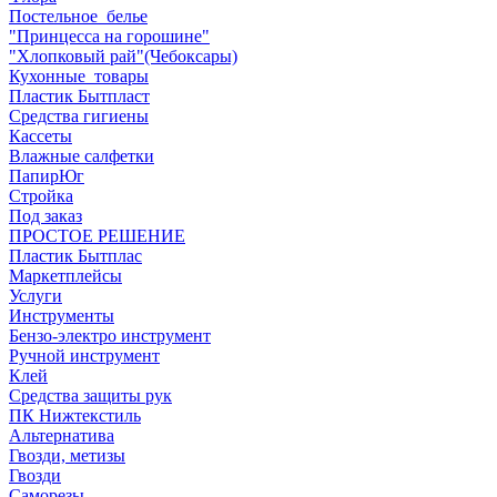
Постельное_белье
"Принцесса на горошине"
"Хлопковый рай"(Чебоксары)
Кухонные_товары
Пластик Бытпласт
Средства гигиены
Кассеты
Влажные салфетки
ПапирЮг
Стройка
Под заказ
ПРОСТОЕ РЕШЕНИЕ
Пластик Бытплас
Маркетплейсы
Услуги
Инструменты
Бензо-электро инструмент
Ручной инструмент
Клей
Средства защиты рук
ПК Нижтекстиль
Альтернатива
Гвозди, метизы
Гвозди
Саморезы