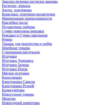
Заколки,резинки,расчески,зажимы
Расчески, зеркала
Зонты, дождевики
Кошельки, портмоне,косметички
Маникюрные принадлежности
Наклейки пасха
Подарочные наборы
Сумки,чемоданы,рюкзаки
Рюкзаки и Сумки школьные
Ремни
Товары для творчества и хобби
Швейные товары
Сувенирная продукция
Игрушки
Игрушки Домовята
Игрушки Задира
Игрушки Пенза
Мягкие игрушки
Канцтовары
Канцтовары Самсон
Канцтовары Рельеф
Калькуляторы
Новогодние товары
Мишура
Новогодний инвентарь