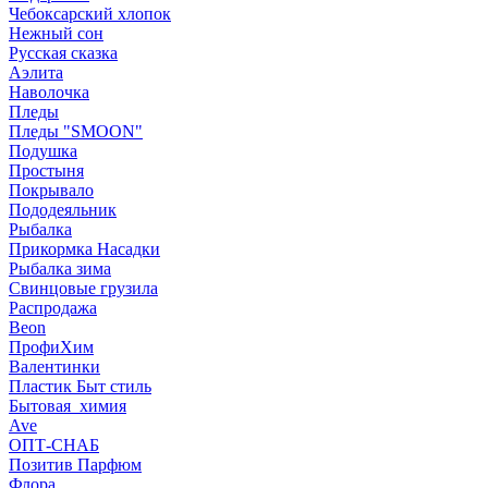
Чебоксарский хлопок
Нежный сон
Русская сказка
Аэлита
Наволочка
Пледы
Пледы "SMOON"
Подушка
Простыня
Покрывало
Пододеяльник
Рыбалка
Прикормка Насадки
Рыбалка зима
Свинцовые грузила
Распродажа
Beon
ПрофиХим
Валентинки
Пластик Быт стиль
Бытовая_химия
Ave
ОПТ-СНАБ
Позитив Парфюм
Флора