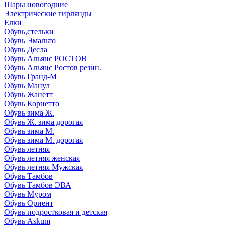
Шары новогодние
Электрические гирлянды
Елки
Обувь,стельки
Обувь Эмальто
Обувь Десла
Обувь Альянс РОСТОВ
Обувь Альянс Ростов резин.
Обувь Гранд-М
Обувь Манул
Обувь Жанетт
Обувь Корнетто
Обувь зима Ж.
Обувь Ж. зима дорогая
Обувь зима М.
Обувь зима М. дорогая
Обувь летняя
Обувь летняя женская
Обувь летняя Мужская
Обувь Тамбов
Обувь Тамбов ЭВА
Обувь Муром
Обувь Ориент
Обувь подростковая и детская
Обувь Askum