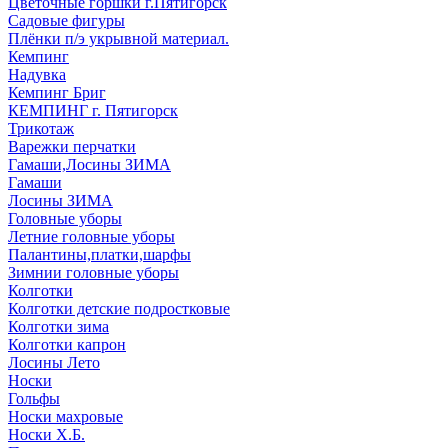
Цветочные горшки г.Пятигорск
Садовые фигуры
Плёнки п/э укрывной материал.
Кемпинг
Надувка
Кемпинг Бриг
КЕМПИНГ г. Пятигорск
Трикотаж
Варежки перчатки
Гамаши,Лосины ЗИМА
Гамаши
Лосины ЗИМА
Головные уборы
Летние головные уборы
Палантины,платки,шарфы
Зимнии головные уборы
Колготки
Колготки детские подростковые
Колготки зима
Колготки капрон
Лосины Лето
Носки
Гольфы
Носки махровые
Носки Х.Б.