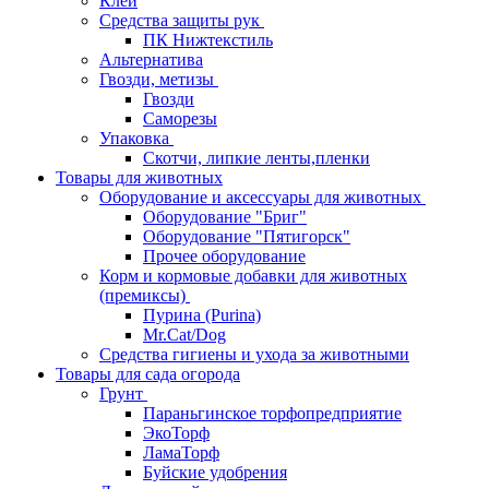
Клей
Средства защиты рук
ПК Нижтекстиль
Альтернатива
Гвозди, метизы
Гвозди
Саморезы
Упаковка
Скотчи, липкие ленты,пленки
Товары для животных
Оборудование и аксессуары для животных
Оборудование "Бриг"
Оборудование "Пятигорск"
Прочее оборудование
Корм и кормовые добавки для животных
(премиксы)
Пурина (Purina)
Mr.Cat/Dog
Средства гигиены и ухода за животными
Товары для сада огорода
Грунт
Параньгинское торфопредприятие
ЭкоТорф
ЛамаТорф
Буйские удобрения