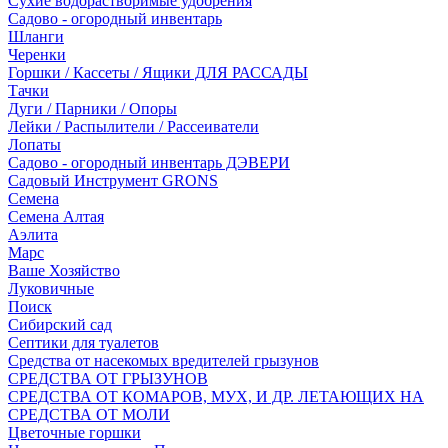
Сухие водорастворимые удобрения
Садово - огородный инвентарь
Шланги
Черенки
Горшки / Кассеты / Ящики ДЛЯ РАССАДЫ
Тачки
Дуги / Парники / Опоры
Лейки / Распылители / Рассеиватели
Лопаты
Садово - огородный инвентарь ДЭВЕРИ
Садовый Инструмент GRONS
Семена
Семена Алтая
Аэлита
Марс
Ваше Хозяйство
Луковичные
Поиск
Сибирский сад
Септики для туалетов
Средства от насекомых вредителей грызунов
СPEДСТВА ОТ ГРЫЗУНОВ
СРЕДСТВА ОТ КОМАРОВ, МУХ, И ДР. ЛЕТАЮЩИХ НА
СРЕДСТВА ОТ МОЛИ
Цветочные горшки