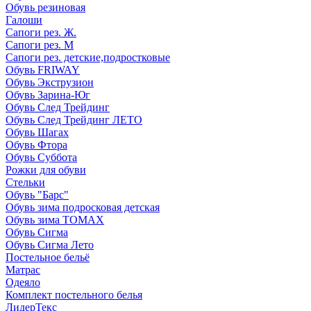
Обувь резиновая
Галоши
Сапоги рез. Ж.
Сапоги рез. М
Сапоги рез. детские,подростковые
Обувь FRIWAY
Обувь Экструзион
Обувь Зарина-Юг
Обувь След Трейдинг
Обувь След Трейдинг ЛЕТО
Обувь Шагах
Обувь Фтора
Обувь Суббота
Рожки для обуви
Стельки
Обувь "Барс"
Обувь зима подросковая детская
Обувь зима ТОМАХ
Обувь Сигма
Обувь Сигма Лето
Постельное бельё
Матрас
Одеяло
Комплект постельного белья
ЛидерТекс