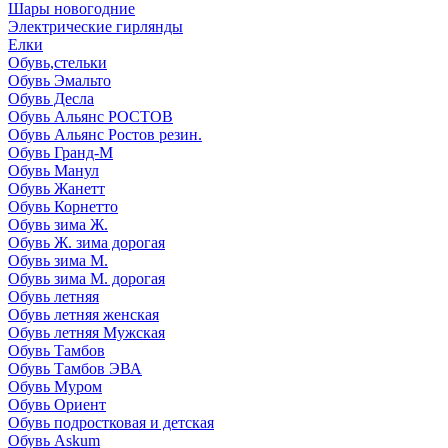
Шары новогодние
Электрические гирлянды
Елки
Обувь,стельки
Обувь Эмальто
Обувь Десла
Обувь Альянс РОСТОВ
Обувь Альянс Ростов резин.
Обувь Гранд-М
Обувь Манул
Обувь Жанетт
Обувь Корнетто
Обувь зима Ж.
Обувь Ж. зима дорогая
Обувь зима М.
Обувь зима М. дорогая
Обувь летняя
Обувь летняя женская
Обувь летняя Мужская
Обувь Тамбов
Обувь Тамбов ЭВА
Обувь Муром
Обувь Ориент
Обувь подростковая и детская
Обувь Askum