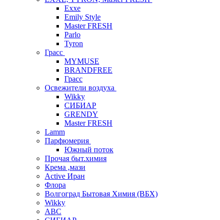
Exxe
Emily Style
Master FRESH
Parlo
Tyron
Грасс
MYMUSE
BRANDFREE
Грасс
Освежители воздуха
Wikky
СИБИАР
GRENDY
Master FRESH
Lamm
Парфюмерия
Южный поток
Прочая быт.химия
Крема ,мази
Аctive Иран
Флора
Волгоград Бытовая Химия (ВБХ)
Wikky
АВС