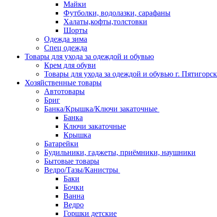
Майки
Футболки, водолазки, сарафаны
Халаты,кофты,толстовки
Шорты
Одежда зима
Спец одежда
Товары для ухода за одеждой и обувью
Крем для обуви
Товары для ухода за одеждой и обувью г. Пятигорск
Хозяйственные товары
Автотовары
Бриг
Банка/Крышка/Ключи закаточные
Банка
Ключи закаточные
Крышка
Батарейки
Будильники, гаджеты, приёмники, наушники
Бытовые товары
Ведро/Тазы/Канистры
Баки
Бочки
Ванна
Ведро
Горшки детские