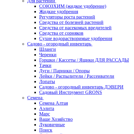
Для растений
СОЮЗХИМ (жидкое удобрение)
Жидкие удобрения
Регуляторы роста растений
Средства от болезней растений
Средства от насекомых вредителей
Средства от сорняков
Сухие водорастворимые удобрения
Садово - огородный инвентарь
Шланги
Черенки
Горшки / Кассеты / Ящики ДЛЯ РАССАДЫ
Тачки
Дуги / Парники / Опоры
Лейки / Распылители / Рассеиватели
Лопаты
Садово - огородный инвентарь ДЭВЕРИ
Садовый Инструмент GRONS
Семена
Семена Алтая
Аэлита
Марс
Ваше Хозяйство
Луковичные
Поиск