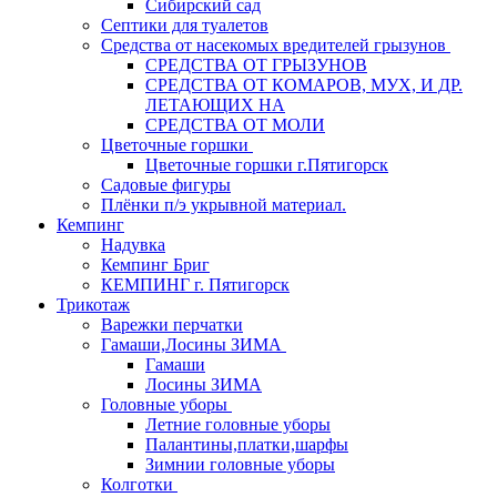
Сибирский сад
Септики для туалетов
Средства от насекомых вредителей грызунов
СPEДСТВА ОТ ГРЫЗУНОВ
СРЕДСТВА ОТ КОМАРОВ, МУХ, И ДР.
ЛЕТАЮЩИХ НА
СРЕДСТВА ОТ МОЛИ
Цветочные горшки
Цветочные горшки г.Пятигорск
Садовые фигуры
Плёнки п/э укрывной материал.
Кемпинг
Надувка
Кемпинг Бриг
КЕМПИНГ г. Пятигорск
Трикотаж
Варежки перчатки
Гамаши,Лосины ЗИМА
Гамаши
Лосины ЗИМА
Головные уборы
Летние головные уборы
Палантины,платки,шарфы
Зимнии головные уборы
Колготки