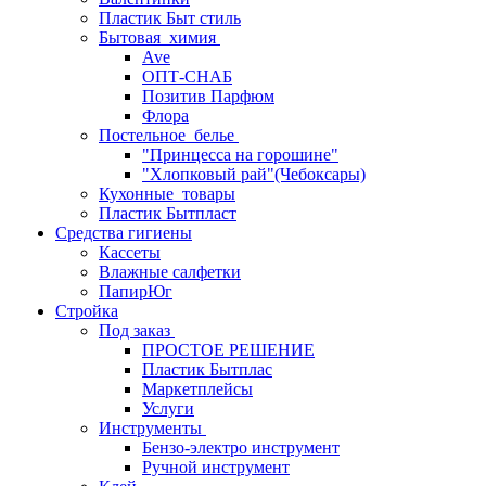
Пластик Быт стиль
Бытовая_химия
Ave
ОПТ-СНАБ
Позитив Парфюм
Флора
Постельное_белье
"Принцесса на горошине"
"Хлопковый рай"(Чебоксары)
Кухонные_товары
Пластик Бытпласт
Средства гигиены
Кассеты
Влажные салфетки
ПапирЮг
Стройка
Под заказ
ПРОСТОЕ РЕШЕНИЕ
Пластик Бытплас
Маркетплейсы
Услуги
Инструменты
Бензо-электро инструмент
Ручной инструмент