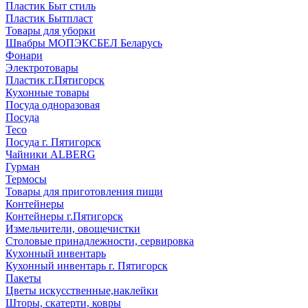
Пластик Быт стиль
Пластик Бытпласт
Товары для уборки
Швабры МОПЭКСБЕЛ Беларусь
Фонари
Электротовары
Пластик г.Пятигорск
Кухонные товары
Посуда одноразовая
Посуда
Teco
Посуда г. Пятигорск
Чайники ALBERG
Гурман
Термосы
Товары для приготовления пищи
Контейнеры
Контейнеры г.Пятигорск
Измельчители, овощечистки
Столовые принадлежности, сервировка
Кухонный инвентарь
Кухонный инвентарь г. Пятигорск
Пакеты
Цветы искусственные,наклейки
Шторы, скатерти, ковры