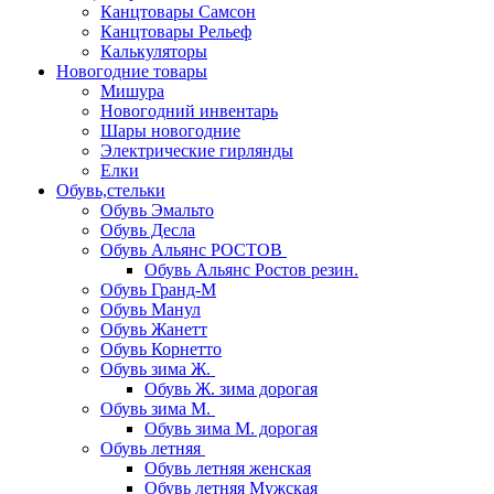
Канцтовары Самсон
Канцтовары Рельеф
Калькуляторы
Новогодние товары
Мишура
Новогодний инвентарь
Шары новогодние
Электрические гирлянды
Елки
Обувь,стельки
Обувь Эмальто
Обувь Десла
Обувь Альянс РОСТОВ
Обувь Альянс Ростов резин.
Обувь Гранд-М
Обувь Манул
Обувь Жанетт
Обувь Корнетто
Обувь зима Ж.
Обувь Ж. зима дорогая
Обувь зима М.
Обувь зима М. дорогая
Обувь летняя
Обувь летняя женская
Обувь летняя Мужская