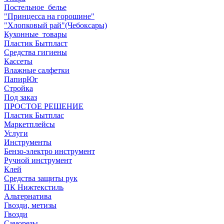
Постельное_белье
"Принцесса на горошине"
"Хлопковый рай"(Чебоксары)
Кухонные_товары
Пластик Бытпласт
Средства гигиены
Кассеты
Влажные салфетки
ПапирЮг
Стройка
Под заказ
ПРОСТОЕ РЕШЕНИЕ
Пластик Бытплас
Маркетплейсы
Услуги
Инструменты
Бензо-электро инструмент
Ручной инструмент
Клей
Средства защиты рук
ПК Нижтекстиль
Альтернатива
Гвозди, метизы
Гвозди
Саморезы