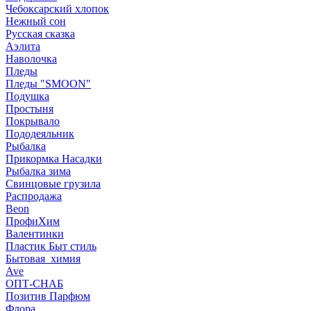
Чебоксарский хлопок
Нежный сон
Русская сказка
Аэлита
Наволочка
Пледы
Пледы "SMOON"
Подушка
Простыня
Покрывало
Пододеяльник
Рыбалка
Прикормка Насадки
Рыбалка зима
Свинцовые грузила
Распродажа
Beon
ПрофиХим
Валентинки
Пластик Быт стиль
Бытовая_химия
Ave
ОПТ-СНАБ
Позитив Парфюм
Флора