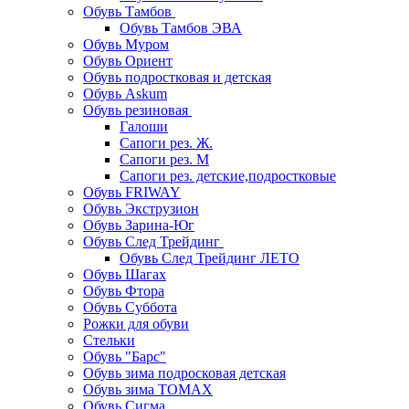
Обувь Тамбов
Обувь Тамбов ЭВА
Обувь Муром
Обувь Ориент
Обувь подростковая и детская
Обувь Askum
Обувь резиновая
Галоши
Сапоги рез. Ж.
Сапоги рез. М
Сапоги рез. детские,подростковые
Обувь FRIWAY
Обувь Экструзион
Обувь Зарина-Юг
Обувь След Трейдинг
Обувь След Трейдинг ЛЕТО
Обувь Шагах
Обувь Фтора
Обувь Суббота
Рожки для обуви
Стельки
Обувь "Барс"
Обувь зима подросковая детская
Обувь зима ТОМАХ
Обувь Сигма