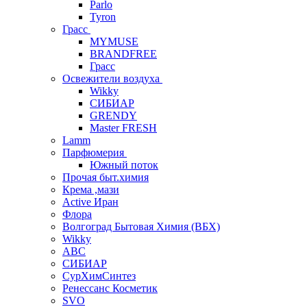
Parlo
Tyron
Грасс
MYMUSE
BRANDFREE
Грасс
Освежители воздуха
Wikky
СИБИАР
GRENDY
Master FRESH
Lamm
Парфюмерия
Южный поток
Прочая быт.химия
Крема ,мази
Аctive Иран
Флора
Волгоград Бытовая Химия (ВБХ)
Wikky
АВС
СИБИАР
СурХимСинтез
Ренессанс Косметик
SVO