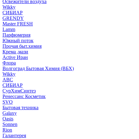
Освежители воздуха
Wikky
СИБИАР
GRENDY
Master FRESH
Lamm
Парфюмерия
Южный поток
Прочая быт.химия
Крема ,мази
Аctive Иран
Флора
Волгоград Бытовая Химия (ВБХ)
Wikky
АВС
СИБИАР
СурХимСинтез
Ренессанс Косметик
SVO
Бытовая техника
Galaxy
Oasis
Sonnen
Rion
Галантерея