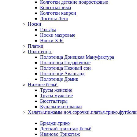
Колготки детские подростковые
Колготки зима
Колготки капрон
Лосины Лето
Носки
Гольфы
Носки махровые
Носки Х.Б.
Платки
Полотенца
Полотенца Донецкая Мануфактура
Полотенца Подарочные
Полотенца Нежный сон
Полотенце Авангард
Полотенце Домик
Нижнее бельё
Трусы женские
Трусы мужские
Бюстгалтеры
Купальники плавки
Халаты,пижамы,ноч.сорочки,платья,трико,футболк
Бриджи,трико
Детский трикотаж,бельё
Иваново Трикотаж