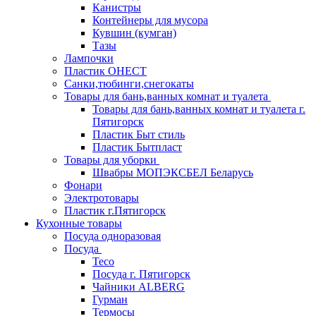
Канистры
Контейнеры для мусора
Кувшин (кумган)
Тазы
Лампочки
Пластик ОНЕСТ
Санки,тюбинги,снегокаты
Товары для бань,ванных комнат и туалета
Товары для бань,ванных комнат и туалета г.
Пятигорск
Пластик Быт стиль
Пластик Бытпласт
Товары для уборки
Швабры МОПЭКСБЕЛ Беларусь
Фонари
Электротовары
Пластик г.Пятигорск
Кухонные товары
Посуда одноразовая
Посуда
Teco
Посуда г. Пятигорск
Чайники ALBERG
Гурман
Термосы