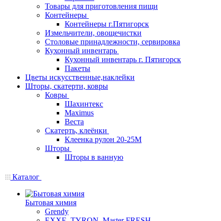
Товары для приготовления пищи
Контейнеры
Контейнеры г.Пятигорск
Измельчители, овощечистки
Столовые принадлежности, сервировка
Кухонный инвентарь
Кухонный инвентарь г. Пятигорск
Пакеты
Цветы искусственные,наклейки
Шторы, скатерти, ковры
Ковры
Шахинтекс
Maximus
Веста
Скатерть, клеёнки
Клеенка рулон 20-25М
Шторы
Шторы в ванную
Каталог
Бытовая химия
Grendy
EXXE, TYRON, Master FRESH