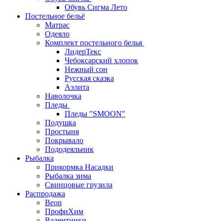
Обувь Сигма Лето
Постельное бельё
Матрас
Одеяло
Комплект постельного белья
ЛидерТекс
Чебоксарский хлопок
Нежный сон
Русская сказка
Аэлита
Наволочка
Пледы
Пледы "SMOON"
Подушка
Простыня
Покрывало
Пододеяльник
Рыбалка
Прикормка Насадки
Рыбалка зима
Свинцовые грузила
Распродажа
Beon
ПрофиХим
Валентинки