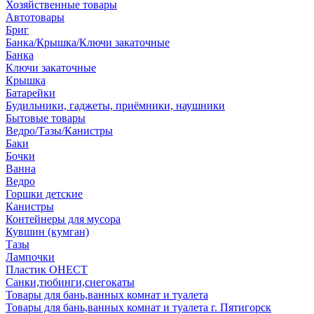
Хозяйственные товары
Автотовары
Бриг
Банка/Крышка/Ключи закаточные
Банка
Ключи закаточные
Крышка
Батарейки
Будильники, гаджеты, приёмники, наушники
Бытовые товары
Ведро/Тазы/Канистры
Баки
Бочки
Ванна
Ведро
Горшки детские
Канистры
Контейнеры для мусора
Кувшин (кумган)
Тазы
Лампочки
Пластик ОНЕСТ
Санки,тюбинги,снегокаты
Товары для бань,ванных комнат и туалета
Товары для бань,ванных комнат и туалета г. Пятигорск