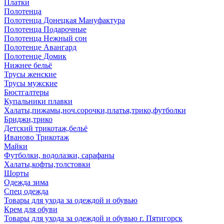
Платки
Полотенца
Полотенца Донецкая Мануфактура
Полотенца Подарочные
Полотенца Нежный сон
Полотенце Авангард
Полотенце Домик
Нижнее бельё
Трусы женские
Трусы мужские
Бюстгалтеры
Купальники плавки
Халаты,пижамы,ноч.сорочки,платья,трико,футболки
Бриджи,трико
Детский трикотаж,бельё
Иваново Трикотаж
Майки
Футболки, водолазки, сарафаны
Халаты,кофты,толстовки
Шорты
Одежда зима
Спец одежда
Товары для ухода за одеждой и обувью
Крем для обуви
Товары для ухода за одеждой и обувью г. Пятигорск