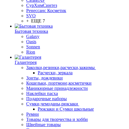
СИБИАР
СурХимСинтез
Ренессанс Косметик
SVO
+ ЕЩЕ 7
Бытовая техника
Galaxy
Oasis
Sonnen
Rion
Галантерея
Заколки,резинки,расчески,зажимы
Расчески, зеркала
Зонты, дождевики
Кошельки, портмоне,косметички
Маникюрные принадлежности
Наклейки пасха
Подарочные наборы
Сумки,чемоданы,рюкзаки
Рюкзаки и Сумки школьные
Ремни
Товары для творчества и хобби
Швейные товары