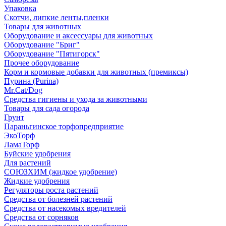
Упаковка
Скотчи, липкие ленты,пленки
Товары для животных
Оборудование и аксессуары для животных
Оборудование "Бриг"
Оборудование "Пятигорск"
Прочее оборудование
Корм и кормовые добавки для животных (премиксы)
Пурина (Purina)
Mr.Cat/Dog
Средства гигиены и ухода за животными
Товары для сада огорода
Грунт
Параньгинское торфопредприятие
ЭкоТорф
ЛамаТорф
Буйские удобрения
Для растений
СОЮЗХИМ (жидкое удобрение)
Жидкие удобрения
Регуляторы роста растений
Средства от болезней растений
Средства от насекомых вредителей
Средства от сорняков