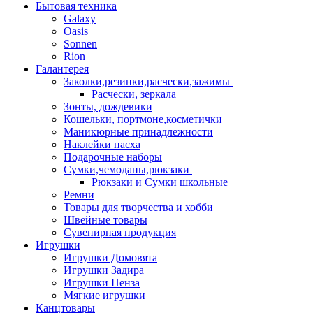
Бытовая техника
Galaxy
Oasis
Sonnen
Rion
Галантерея
Заколки,резинки,расчески,зажимы
Расчески, зеркала
Зонты, дождевики
Кошельки, портмоне,косметички
Маникюрные принадлежности
Наклейки пасха
Подарочные наборы
Сумки,чемоданы,рюкзаки
Рюкзаки и Сумки школьные
Ремни
Товары для творчества и хобби
Швейные товары
Сувенирная продукция
Игрушки
Игрушки Домовята
Игрушки Задира
Игрушки Пенза
Мягкие игрушки
Канцтовары