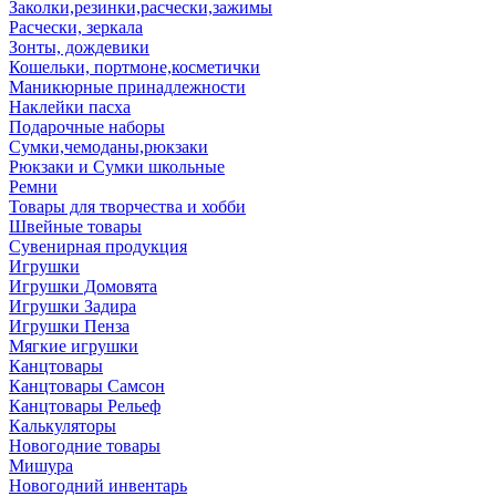
Заколки,резинки,расчески,зажимы
Расчески, зеркала
Зонты, дождевики
Кошельки, портмоне,косметички
Маникюрные принадлежности
Наклейки пасха
Подарочные наборы
Сумки,чемоданы,рюкзаки
Рюкзаки и Сумки школьные
Ремни
Товары для творчества и хобби
Швейные товары
Сувенирная продукция
Игрушки
Игрушки Домовята
Игрушки Задира
Игрушки Пенза
Мягкие игрушки
Канцтовары
Канцтовары Самсон
Канцтовары Рельеф
Калькуляторы
Новогодние товары
Мишура
Новогодний инвентарь