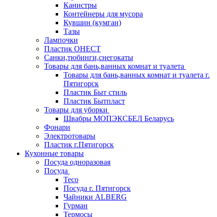
Канистры
Контейнеры для мусора
Кувшин (кумган)
Тазы
Лампочки
Пластик ОНЕСТ
Санки,тюбинги,снегокаты
Товары для бань,ванных комнат и туалета
Товары для бань,ванных комнат и туалета г.
Пятигорск
Пластик Быт стиль
Пластик Бытпласт
Товары для уборки
Швабры МОПЭКСБЕЛ Беларусь
Фонари
Электротовары
Пластик г.Пятигорск
Кухонные товары
Посуда одноразовая
Посуда
Teco
Посуда г. Пятигорск
Чайники ALBERG
Гурман
Термосы