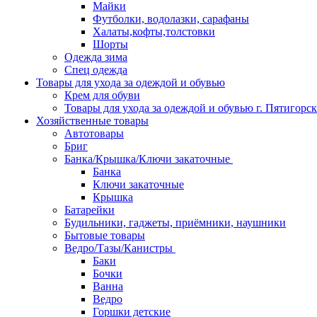
Майки
Футболки, водолазки, сарафаны
Халаты,кофты,толстовки
Шорты
Одежда зима
Спец одежда
Товары для ухода за одеждой и обувью
Крем для обуви
Товары для ухода за одеждой и обувью г. Пятигорск
Хозяйственные товары
Автотовары
Бриг
Банка/Крышка/Ключи закаточные
Банка
Ключи закаточные
Крышка
Батарейки
Будильники, гаджеты, приёмники, наушники
Бытовые товары
Ведро/Тазы/Канистры
Баки
Бочки
Ванна
Ведро
Горшки детские