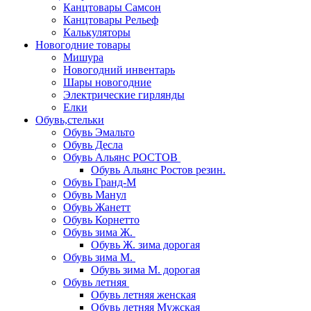
Канцтовары Самсон
Канцтовары Рельеф
Калькуляторы
Новогодние товары
Мишура
Новогодний инвентарь
Шары новогодние
Электрические гирлянды
Елки
Обувь,стельки
Обувь Эмальто
Обувь Десла
Обувь Альянс РОСТОВ
Обувь Альянс Ростов резин.
Обувь Гранд-М
Обувь Манул
Обувь Жанетт
Обувь Корнетто
Обувь зима Ж.
Обувь Ж. зима дорогая
Обувь зима М.
Обувь зима М. дорогая
Обувь летняя
Обувь летняя женская
Обувь летняя Мужская