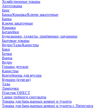
Хозяйственные товары
Автотовары
Бриг
Банка/Крышка/Ключи закаточные
Банка
Ключи закаточные
Крышка
Батарейки
Будильники, гаджеты, приёмники, наушники
Бытовые товары
Ведро/Тазы/Канистры
Баки
Бочки
Ванна
Ведро
Горшки детские
Канистры
Контейнеры для мусора
Кувшин (кумган)
Тазы
Лампочки
Пластик ОНЕСТ
Санки,тюбинги,снегокаты
Товары для бань,ванных комнат и туалета
Товары для бань,ванных комнат и туалета г. Пятигорск