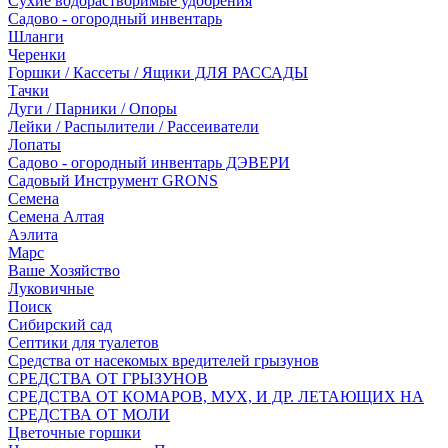
Сухие водорастворимые удобрения
Садово - огородный инвентарь
Шланги
Черенки
Горшки / Кассеты / Ящики ДЛЯ РАССАДЫ
Тачки
Дуги / Парники / Опоры
Лейки / Распылители / Рассеиватели
Лопаты
Садово - огородный инвентарь ДЭВЕРИ
Садовый Инструмент GRONS
Семена
Семена Алтая
Аэлита
Марс
Ваше Хозяйство
Луковичные
Поиск
Сибирский сад
Септики для туалетов
Средства от насекомых вредителей грызунов
СPEДСТВА ОТ ГРЫЗУНОВ
СРЕДСТВА ОТ КОМАРОВ, МУХ, И ДР. ЛЕТАЮЩИХ НА
СРЕДСТВА ОТ МОЛИ
Цветочные горшки