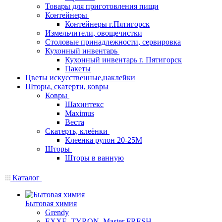
Товары для приготовления пищи
Контейнеры
Контейнеры г.Пятигорск
Измельчители, овощечистки
Столовые принадлежности, сервировка
Кухонный инвентарь
Кухонный инвентарь г. Пятигорск
Пакеты
Цветы искусственные,наклейки
Шторы, скатерти, ковры
Ковры
Шахинтекс
Maximus
Веста
Скатерть, клеёнки
Клеенка рулон 20-25М
Шторы
Шторы в ванную
Каталог
Бытовая химия
Grendy
EXXE, TYRON, Master FRESH