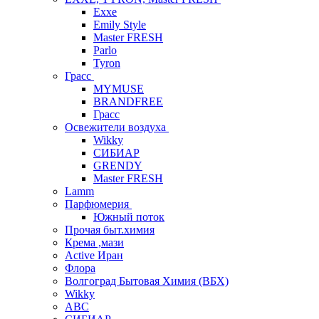
Exxe
Emily Style
Master FRESH
Parlo
Tyron
Грасс
MYMUSE
BRANDFREE
Грасс
Освежители воздуха
Wikky
СИБИАР
GRENDY
Master FRESH
Lamm
Парфюмерия
Южный поток
Прочая быт.химия
Крема ,мази
Аctive Иран
Флора
Волгоград Бытовая Химия (ВБХ)
Wikky
АВС