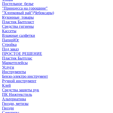
Постельное_белье
"Принцесса на горошине"
"Хлопковый рай"(Чебоксары)
Кухонные_товары
Пластик Бытпласт
Средства гигиены
Кассеты
Влажные салфетки
ПапирЮг
Стройка
Под заказ
ПРОСТОЕ РЕШЕНИЕ
Пластик Бытплас
Маркетплейсы
Услуги
Инструменты
Бензо-электро инструмент
Ручной инструмент
Клей
Средства защиты рук
ПК Нижтекстиль
Альтернатива
Гвозди, метизы
Гвозди
Саморезы