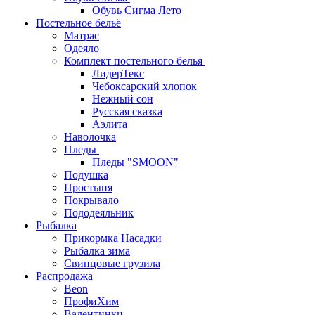
Обувь Сигма Лето
Постельное бельё
Матрас
Одеяло
Комплект постельного белья
ЛидерТекс
Чебоксарский хлопок
Нежный сон
Русская сказка
Аэлита
Наволочка
Пледы
Пледы "SMOON"
Подушка
Простыня
Покрывало
Пододеяльник
Рыбалка
Прикормка Насадки
Рыбалка зима
Свинцовые грузила
Распродажа
Beon
ПрофиХим
Валентинки