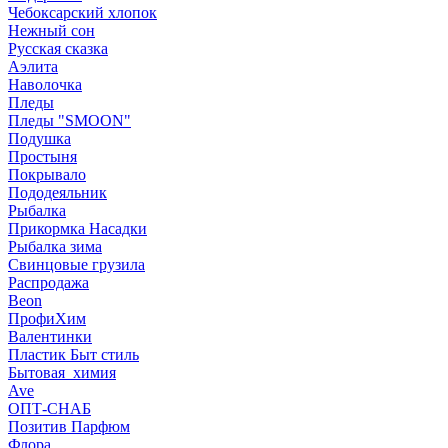
Чебоксарский хлопок
Нежный сон
Русская сказка
Аэлита
Наволочка
Пледы
Пледы "SMOON"
Подушка
Простыня
Покрывало
Пододеяльник
Рыбалка
Прикормка Насадки
Рыбалка зима
Свинцовые грузила
Распродажа
Beon
ПрофиХим
Валентинки
Пластик Быт стиль
Бытовая_химия
Ave
ОПТ-СНАБ
Позитив Парфюм
Флора