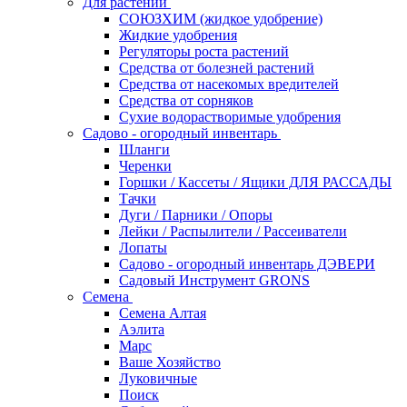
Для растений
СОЮЗХИМ (жидкое удобрение)
Жидкие удобрения
Регуляторы роста растений
Средства от болезней растений
Средства от насекомых вредителей
Средства от сорняков
Сухие водорастворимые удобрения
Садово - огородный инвентарь
Шланги
Черенки
Горшки / Кассеты / Ящики ДЛЯ РАССАДЫ
Тачки
Дуги / Парники / Опоры
Лейки / Распылители / Рассеиватели
Лопаты
Садово - огородный инвентарь ДЭВЕРИ
Садовый Инструмент GRONS
Семена
Семена Алтая
Аэлита
Марс
Ваше Хозяйство
Луковичные
Поиск