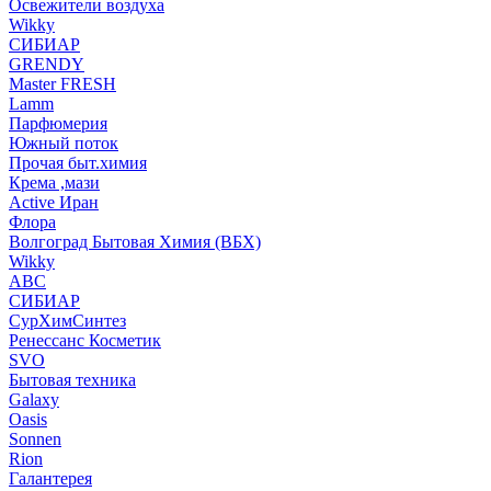
Освежители воздуха
Wikky
СИБИАР
GRENDY
Master FRESH
Lamm
Парфюмерия
Южный поток
Прочая быт.химия
Крема ,мази
Аctive Иран
Флора
Волгоград Бытовая Химия (ВБХ)
Wikky
АВС
СИБИАР
СурХимСинтез
Ренессанс Косметик
SVO
Бытовая техника
Galaxy
Oasis
Sonnen
Rion
Галантерея