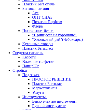
Пластик Быт стиль
Бытовая_химия
Ave
ОПТ-СНАБ
Позитив Парфюм
Флора
Постельное_белье
"Принцесса на горошине"
"Хлопковый рай"(Чебоксары)
Кухонные_товары
Пластик Бытпласт
Средства гигиены
Кассеты
Влажные салфетки
ПапирЮг
Стройка
Под заказ
ПРОСТОЕ РЕШЕНИЕ
Пластик Бытплас
Маркетплейсы
Услуги
Инструменты
Бензо-электро инструмент
Ручной инструмент