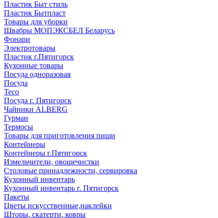
Пластик Быт стиль
Пластик Бытпласт
Товары для уборки
Швабры МОПЭКСБЕЛ Беларусь
Фонари
Электротовары
Пластик г.Пятигорск
Кухонные товары
Посуда одноразовая
Посуда
Teco
Посуда г. Пятигорск
Чайники ALBERG
Гурман
Термосы
Товары для приготовления пищи
Контейнеры
Контейнеры г.Пятигорск
Измельчители, овощечистки
Столовые принадлежности, сервировка
Кухонный инвентарь
Кухонный инвентарь г. Пятигорск
Пакеты
Цветы искусственные,наклейки
Шторы, скатерти, ковры