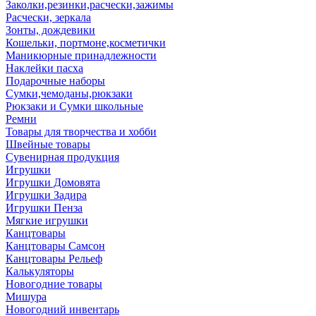
Заколки,резинки,расчески,зажимы
Расчески, зеркала
Зонты, дождевики
Кошельки, портмоне,косметички
Маникюрные принадлежности
Наклейки пасха
Подарочные наборы
Сумки,чемоданы,рюкзаки
Рюкзаки и Сумки школьные
Ремни
Товары для творчества и хобби
Швейные товары
Сувенирная продукция
Игрушки
Игрушки Домовята
Игрушки Задира
Игрушки Пенза
Мягкие игрушки
Канцтовары
Канцтовары Самсон
Канцтовары Рельеф
Калькуляторы
Новогодние товары
Мишура
Новогодний инвентарь