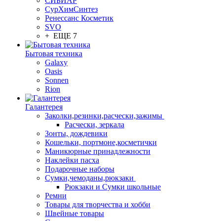
СИБИАР
СурХимСинтез
Ренессанс Косметик
SVO
+ ЕЩЕ 7
Бытовая техника
Galaxy
Oasis
Sonnen
Rion
Галантерея
Заколки,резинки,расчески,зажимы
Расчески, зеркала
Зонты, дождевики
Кошельки, портмоне,косметички
Маникюрные принадлежности
Наклейки пасха
Подарочные наборы
Сумки,чемоданы,рюкзаки
Рюкзаки и Сумки школьные
Ремни
Товары для творчества и хобби
Швейные товары