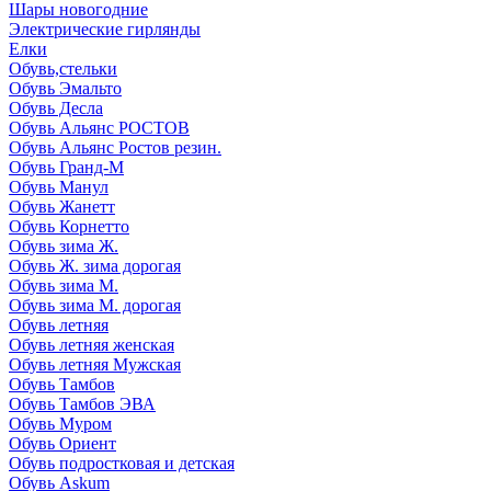
Шары новогодние
Электрические гирлянды
Елки
Обувь,стельки
Обувь Эмальто
Обувь Десла
Обувь Альянс РОСТОВ
Обувь Альянс Ростов резин.
Обувь Гранд-М
Обувь Манул
Обувь Жанетт
Обувь Корнетто
Обувь зима Ж.
Обувь Ж. зима дорогая
Обувь зима М.
Обувь зима М. дорогая
Обувь летняя
Обувь летняя женская
Обувь летняя Мужская
Обувь Тамбов
Обувь Тамбов ЭВА
Обувь Муром
Обувь Ориент
Обувь подростковая и детская
Обувь Askum