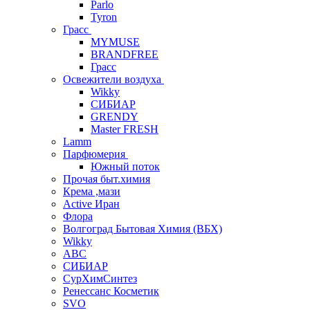
Parlo
Tyron
Грасс
MYMUSE
BRANDFREE
Грасс
Освежители воздуха
Wikky
СИБИАР
GRENDY
Master FRESH
Lamm
Парфюмерия
Южный поток
Прочая быт.химия
Крема ,мази
Аctive Иран
Флора
Волгоград Бытовая Химия (ВБХ)
Wikky
АВС
СИБИАР
СурХимСинтез
Ренессанс Косметик
SVO