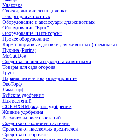
Упаковка
Скотчи, липкие ленты,пленки
Товары для животных
Оборудование и аксессуары для животных
Оборудование "Бриг"
Оборудование "Пятигорск"
Прочее оборудование
Корм и кормовые добавки для животных (премиксы)
Пурина (Purina)
Mr.Cat/Dog
Средства гигиены и ухода за животными
Товары для сада огорода
Грунт
Параньгинское торфопредприятие
ЭкоТорф
ЛамаТорф
Буйские удобрения
Для растений
СОЮЗХИМ (жидкое удобрение)
Жидкие удобрения
Регуляторы роста растений
Средства от болезней растений
Средства от насекомых вредителей
Средства от сорняков