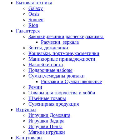
Бытовая техника
Galaxy
Oasis
Sonnen
Rion
Галантерея
Заколки,резинки,расчески,зажимы
Расчески, зеркала
Зонты, дождевики
Кошельки, портмоне,косметички
Маникюрные принадлежности
Наклейки пасха
Подарочные наборы
Сумки,чемоданы,рюкзаки
Рюкзаки и Сумки школьные
Ремни
Товары для творчества и хобби
Швейные товары
Сувенирная продукция
Игрушки
Игрушки Домовята
Игрушки Задира
Игрушки Пенза
Мягкие игрушки
Канцтовары