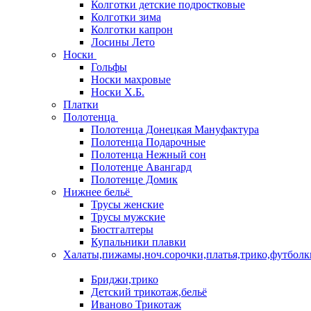
Колготки детские подростковые
Колготки зима
Колготки капрон
Лосины Лето
Носки
Гольфы
Носки махровые
Носки Х.Б.
Платки
Полотенца
Полотенца Донецкая Мануфактура
Полотенца Подарочные
Полотенца Нежный сон
Полотенце Авангард
Полотенце Домик
Нижнее бельё
Трусы женские
Трусы мужские
Бюстгалтеры
Купальники плавки
Халаты,пижамы,ноч.сорочки,платья,трико,футболк
Бриджи,трико
Детский трикотаж,бельё
Иваново Трикотаж