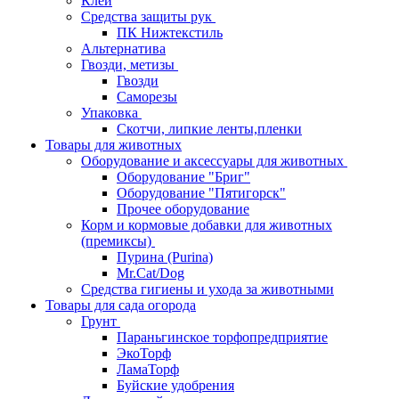
Клей
Средства защиты рук
ПК Нижтекстиль
Альтернатива
Гвозди, метизы
Гвозди
Саморезы
Упаковка
Скотчи, липкие ленты,пленки
Товары для животных
Оборудование и аксессуары для животных
Оборудование "Бриг"
Оборудование "Пятигорск"
Прочее оборудование
Корм и кормовые добавки для животных
(премиксы)
Пурина (Purina)
Mr.Cat/Dog
Средства гигиены и ухода за животными
Товары для сада огорода
Грунт
Параньгинское торфопредприятие
ЭкоТорф
ЛамаТорф
Буйские удобрения