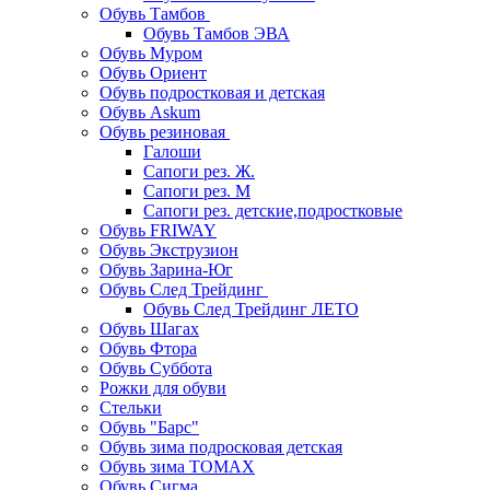
Обувь Тамбов
Обувь Тамбов ЭВА
Обувь Муром
Обувь Ориент
Обувь подростковая и детская
Обувь Askum
Обувь резиновая
Галоши
Сапоги рез. Ж.
Сапоги рез. М
Сапоги рез. детские,подростковые
Обувь FRIWAY
Обувь Экструзион
Обувь Зарина-Юг
Обувь След Трейдинг
Обувь След Трейдинг ЛЕТО
Обувь Шагах
Обувь Фтора
Обувь Суббота
Рожки для обуви
Стельки
Обувь "Барс"
Обувь зима подросковая детская
Обувь зима ТОМАХ
Обувь Сигма