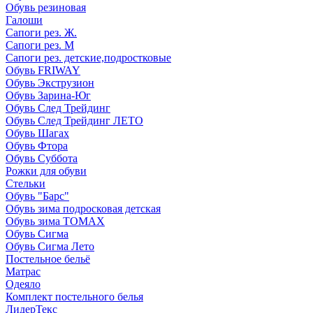
Обувь резиновая
Галоши
Сапоги рез. Ж.
Сапоги рез. М
Сапоги рез. детские,подростковые
Обувь FRIWAY
Обувь Экструзион
Обувь Зарина-Юг
Обувь След Трейдинг
Обувь След Трейдинг ЛЕТО
Обувь Шагах
Обувь Фтора
Обувь Суббота
Рожки для обуви
Стельки
Обувь "Барс"
Обувь зима подросковая детская
Обувь зима ТОМАХ
Обувь Сигма
Обувь Сигма Лето
Постельное бельё
Матрас
Одеяло
Комплект постельного белья
ЛидерТекс