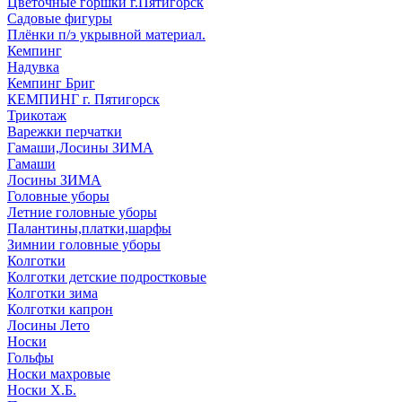
Цветочные горшки г.Пятигорск
Садовые фигуры
Плёнки п/э укрывной материал.
Кемпинг
Надувка
Кемпинг Бриг
КЕМПИНГ г. Пятигорск
Трикотаж
Варежки перчатки
Гамаши,Лосины ЗИМА
Гамаши
Лосины ЗИМА
Головные уборы
Летние головные уборы
Палантины,платки,шарфы
Зимнии головные уборы
Колготки
Колготки детские подростковые
Колготки зима
Колготки капрон
Лосины Лето
Носки
Гольфы
Носки махровые
Носки Х.Б.