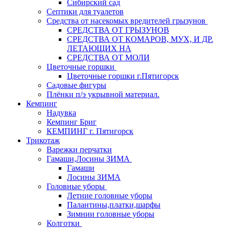
Сибирский сад
Септики для туалетов
Средства от насекомых вредителей грызунов
СPEДСТВА ОТ ГРЫЗУНОВ
СРЕДСТВА ОТ КОМАРОВ, МУХ, И ДР.
ЛЕТАЮЩИХ НА
СРЕДСТВА ОТ МОЛИ
Цветочные горшки
Цветочные горшки г.Пятигорск
Садовые фигуры
Плёнки п/э укрывной материал.
Кемпинг
Надувка
Кемпинг Бриг
КЕМПИНГ г. Пятигорск
Трикотаж
Варежки перчатки
Гамаши,Лосины ЗИМА
Гамаши
Лосины ЗИМА
Головные уборы
Летние головные уборы
Палантины,платки,шарфы
Зимнии головные уборы
Колготки