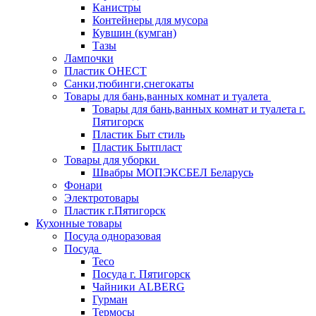
Канистры
Контейнеры для мусора
Кувшин (кумган)
Тазы
Лампочки
Пластик ОНЕСТ
Санки,тюбинги,снегокаты
Товары для бань,ванных комнат и туалета
Товары для бань,ванных комнат и туалета г.
Пятигорск
Пластик Быт стиль
Пластик Бытпласт
Товары для уборки
Швабры МОПЭКСБЕЛ Беларусь
Фонари
Электротовары
Пластик г.Пятигорск
Кухонные товары
Посуда одноразовая
Посуда
Teco
Посуда г. Пятигорск
Чайники ALBERG
Гурман
Термосы