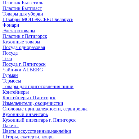
Пластик Быт стиль
Пластик Бытпласт
Товары для уборки
Швабры МОПЭКСБЕЛ Беларусь
Фонари
Электротовары
Пластик г.Пятигорск
Кухонные товары
Посуда одноразовая
Посуда
Teco
Посуда г. Пятигорск
Чайники ALBERG
Гурман
Термосы
Товары для приготовления пищи
Контейнеры
Контейнеры г.Пятигорск
Измельчители, овощечистки
Столовые принадлежности, сервировка
Кухонный инвентарь
Кухонный инвентарь г. Пятигорск
Пакеты
Цветы искусственные,наклейки
Шторы, скатерти, ковры