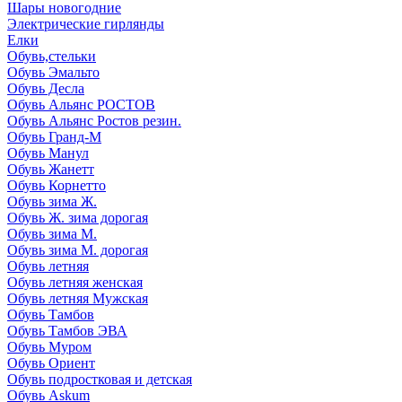
Шары новогодние
Электрические гирлянды
Елки
Обувь,стельки
Обувь Эмальто
Обувь Десла
Обувь Альянс РОСТОВ
Обувь Альянс Ростов резин.
Обувь Гранд-М
Обувь Манул
Обувь Жанетт
Обувь Корнетто
Обувь зима Ж.
Обувь Ж. зима дорогая
Обувь зима М.
Обувь зима М. дорогая
Обувь летняя
Обувь летняя женская
Обувь летняя Мужская
Обувь Тамбов
Обувь Тамбов ЭВА
Обувь Муром
Обувь Ориент
Обувь подростковая и детская
Обувь Askum