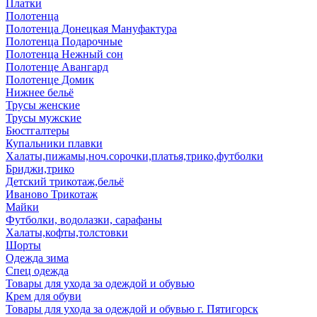
Платки
Полотенца
Полотенца Донецкая Мануфактура
Полотенца Подарочные
Полотенца Нежный сон
Полотенце Авангард
Полотенце Домик
Нижнее бельё
Трусы женские
Трусы мужские
Бюстгалтеры
Купальники плавки
Халаты,пижамы,ноч.сорочки,платья,трико,футболки
Бриджи,трико
Детский трикотаж,бельё
Иваново Трикотаж
Майки
Футболки, водолазки, сарафаны
Халаты,кофты,толстовки
Шорты
Одежда зима
Спец одежда
Товары для ухода за одеждой и обувью
Крем для обуви
Товары для ухода за одеждой и обувью г. Пятигорск