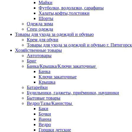
Майки
Футболки, водолазки, сарафаны
Халаты,кофты,толстовки
Шорты
Одежда зима
Спец одежда
Товары для ухода за одеждой и обувью
Крем для обуви
Товары для ухода за одеждой и обувью г. Пятигорск
Хозяйственные товары
Автотовары
Бриг
Банка/Крышка/Ключи закаточные
Банка
Ключи закаточные
Крышка
Батарейки
Будильники, гаджеты, приёмники, наушники
Бытовые товары
Ведро/Тазы/Канистры
Баки
Бочки
Ванна
Ведро
Горшки детские