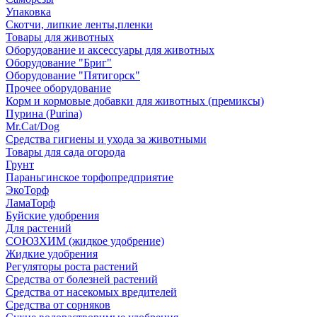
Упаковка
Скотчи, липкие ленты,пленки
Товары для животных
Оборудование и аксессуары для животных
Оборудование "Бриг"
Оборудование "Пятигорск"
Прочее оборудование
Корм и кормовые добавки для животных (премиксы)
Пурина (Purina)
Mr.Cat/Dog
Средства гигиены и ухода за животными
Товары для сада огорода
Грунт
Параньгинское торфопредприятие
ЭкоТорф
ЛамаТорф
Буйские удобрения
Для растений
СОЮЗХИМ (жидкое удобрение)
Жидкие удобрения
Регуляторы роста растений
Средства от болезней растений
Средства от насекомых вредителей
Средства от сорняков