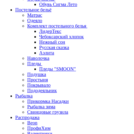
Обувь Сигма Лето
Постельное бельё
Матрас
Одеяло
Комплект постельного белья
ЛидерТекс
Чебоксарский хлопок
Нежный сон
Русская сказка
Аэлита
Наволочка
Пледы
Пледы "SMOON"
Подушка
Простыня
Покрывало
Пододеяльник
Рыбалка
Прикормка Насадки
Рыбалка зима
Свинцовые грузила
Распродажа
Beon
ПрофиХим
Валентинки