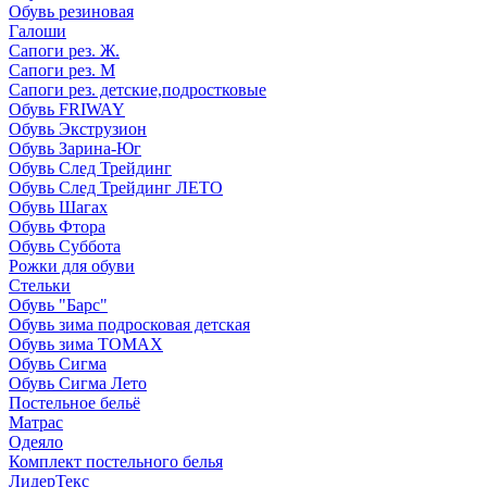
Обувь резиновая
Галоши
Сапоги рез. Ж.
Сапоги рез. М
Сапоги рез. детские,подростковые
Обувь FRIWAY
Обувь Экструзион
Обувь Зарина-Юг
Обувь След Трейдинг
Обувь След Трейдинг ЛЕТО
Обувь Шагах
Обувь Фтора
Обувь Суббота
Рожки для обуви
Стельки
Обувь "Барс"
Обувь зима подросковая детская
Обувь зима ТОМАХ
Обувь Сигма
Обувь Сигма Лето
Постельное бельё
Матрас
Одеяло
Комплект постельного белья
ЛидерТекс