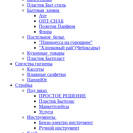
Пластик Быт стиль
Бытовая_химия
Ave
ОПТ-СНАБ
Позитив Парфюм
Флора
Постельное_белье
"Принцесса на горошине"
"Хлопковый рай"(Чебоксары)
Кухонные_товары
Пластик Бытпласт
Средства гигиены
Кассеты
Влажные салфетки
ПапирЮг
Стройка
Под заказ
ПРОСТОЕ РЕШЕНИЕ
Пластик Бытплас
Маркетплейсы
Услуги
Инструменты
Бензо-электро инструмент
Ручной инструмент