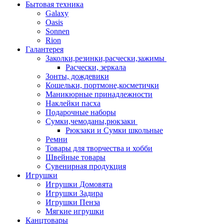
Бытовая техника
Galaxy
Oasis
Sonnen
Rion
Галантерея
Заколки,резинки,расчески,зажимы
Расчески, зеркала
Зонты, дождевики
Кошельки, портмоне,косметички
Маникюрные принадлежности
Наклейки пасха
Подарочные наборы
Сумки,чемоданы,рюкзаки
Рюкзаки и Сумки школьные
Ремни
Товары для творчества и хобби
Швейные товары
Сувенирная продукция
Игрушки
Игрушки Домовята
Игрушки Задира
Игрушки Пенза
Мягкие игрушки
Канцтовары