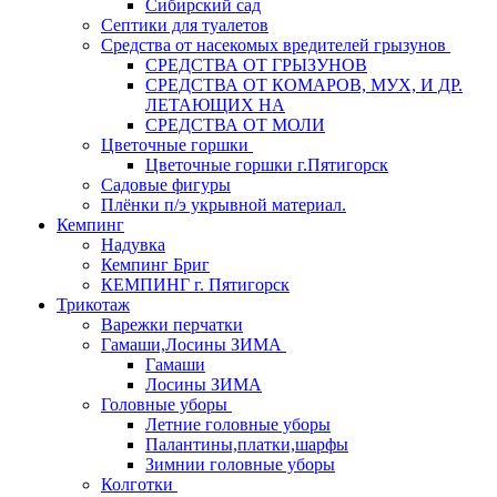
Сибирский сад
Септики для туалетов
Средства от насекомых вредителей грызунов
СPEДСТВА ОТ ГРЫЗУНОВ
СРЕДСТВА ОТ КОМАРОВ, МУХ, И ДР.
ЛЕТАЮЩИХ НА
СРЕДСТВА ОТ МОЛИ
Цветочные горшки
Цветочные горшки г.Пятигорск
Садовые фигуры
Плёнки п/э укрывной материал.
Кемпинг
Надувка
Кемпинг Бриг
КЕМПИНГ г. Пятигорск
Трикотаж
Варежки перчатки
Гамаши,Лосины ЗИМА
Гамаши
Лосины ЗИМА
Головные уборы
Летние головные уборы
Палантины,платки,шарфы
Зимнии головные уборы
Колготки