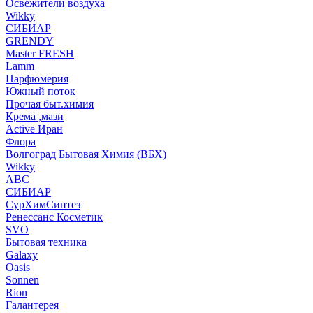
Освежители воздуха
Wikky
СИБИАР
GRENDY
Master FRESH
Lamm
Парфюмерия
Южный поток
Прочая быт.химия
Крема ,мази
Аctive Иран
Флора
Волгоград Бытовая Химия (ВБХ)
Wikky
АВС
СИБИАР
СурХимСинтез
Ренессанс Косметик
SVO
Бытовая техника
Galaxy
Oasis
Sonnen
Rion
Галантерея