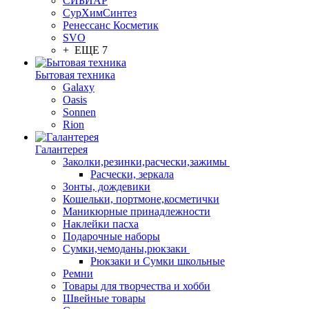
СИБИАР
СурХимСинтез
Ренессанс Косметик
SVO
+ ЕЩЕ 7
Бытовая техника
Galaxy
Oasis
Sonnen
Rion
Галантерея
Заколки,резинки,расчески,зажимы
Расчески, зеркала
Зонты, дождевики
Кошельки, портмоне,косметички
Маникюрные принадлежности
Наклейки пасха
Подарочные наборы
Сумки,чемоданы,рюкзаки
Рюкзаки и Сумки школьные
Ремни
Товары для творчества и хобби
Швейные товары