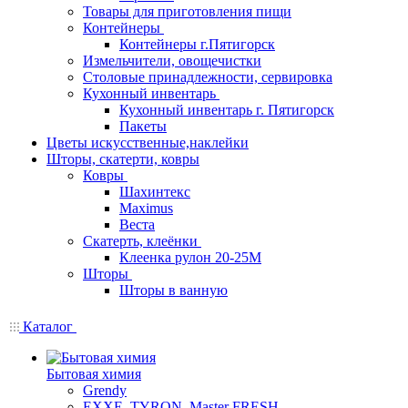
Товары для приготовления пищи
Контейнеры
Контейнеры г.Пятигорск
Измельчители, овощечистки
Столовые принадлежности, сервировка
Кухонный инвентарь
Кухонный инвентарь г. Пятигорск
Пакеты
Цветы искусственные,наклейки
Шторы, скатерти, ковры
Ковры
Шахинтекс
Maximus
Веста
Скатерть, клеёнки
Клеенка рулон 20-25М
Шторы
Шторы в ванную
Каталог
Бытовая химия
Grendy
EXXE, TYRON, Master FRESH