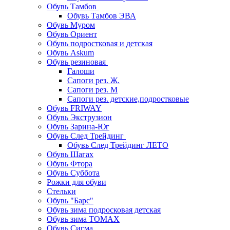
Обувь Тамбов
Обувь Тамбов ЭВА
Обувь Муром
Обувь Ориент
Обувь подростковая и детская
Обувь Askum
Обувь резиновая
Галоши
Сапоги рез. Ж.
Сапоги рез. М
Сапоги рез. детские,подростковые
Обувь FRIWAY
Обувь Экструзион
Обувь Зарина-Юг
Обувь След Трейдинг
Обувь След Трейдинг ЛЕТО
Обувь Шагах
Обувь Фтора
Обувь Суббота
Рожки для обуви
Стельки
Обувь "Барс"
Обувь зима подросковая детская
Обувь зима ТОМАХ
Обувь Сигма