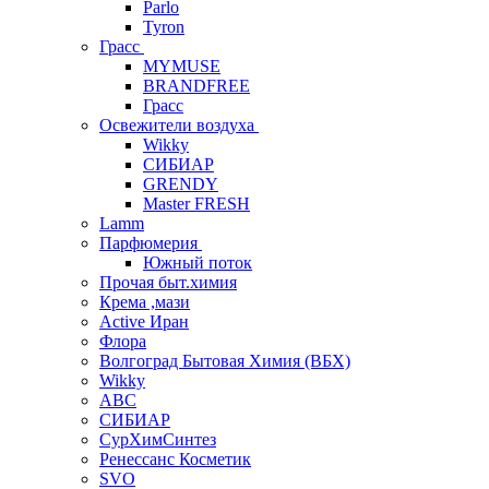
Parlo
Tyron
Грасс
MYMUSE
BRANDFREE
Грасс
Освежители воздуха
Wikky
СИБИАР
GRENDY
Master FRESH
Lamm
Парфюмерия
Южный поток
Прочая быт.химия
Крема ,мази
Аctive Иран
Флора
Волгоград Бытовая Химия (ВБХ)
Wikky
АВС
СИБИАР
СурХимСинтез
Ренессанс Косметик
SVO