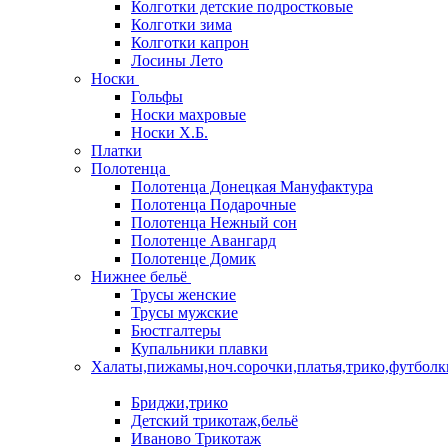
Колготки детские подростковые
Колготки зима
Колготки капрон
Лосины Лето
Носки
Гольфы
Носки махровые
Носки Х.Б.
Платки
Полотенца
Полотенца Донецкая Мануфактура
Полотенца Подарочные
Полотенца Нежный сон
Полотенце Авангард
Полотенце Домик
Нижнее бельё
Трусы женские
Трусы мужские
Бюстгалтеры
Купальники плавки
Халаты,пижамы,ноч.сорочки,платья,трико,футболк
Бриджи,трико
Детский трикотаж,бельё
Иваново Трикотаж