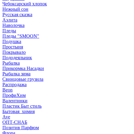
Чебоксарский хлопок
Нежный сон
Русская сказка
Аэлита
Наволочка
Пледы
Пледы "SMOON"
Подушка
Простыня
Покрывало
Пододеяльник
Рыбалка
Прикормка Насадки
Рыбалка зима
Свинцовые грузила
Распродажа
Beon
ПрофиХим
Валентинки
Пластик Быт стиль
Бытовая_химия
Ave
ОПТ-СНАБ
Позитив Парфюм
Флора