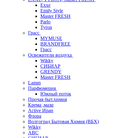
Exxe
Emily Style
Master FRESH
Parlo
Tyron
Грасс
MYMUSE
BRANDFREE
Грасс
Освежители воздуха
Wikky
СИБИАР
GRENDY
Master FRESH
Lamm
Парфюмерия
Южный поток
Прочая быт.химия
Крема ,мази
Аctive Иран
Флора
Волгоград Бытовая Химия (ВБХ)
Wikky
АВС