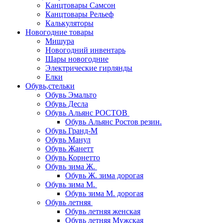
Канцтовары Самсон
Канцтовары Рельеф
Калькуляторы
Новогодние товары
Мишура
Новогодний инвентарь
Шары новогодние
Электрические гирлянды
Елки
Обувь,стельки
Обувь Эмальто
Обувь Десла
Обувь Альянс РОСТОВ
Обувь Альянс Ростов резин.
Обувь Гранд-М
Обувь Манул
Обувь Жанетт
Обувь Корнетто
Обувь зима Ж.
Обувь Ж. зима дорогая
Обувь зима М.
Обувь зима М. дорогая
Обувь летняя
Обувь летняя женская
Обувь летняя Мужская