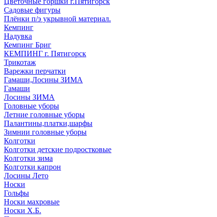
Цветочные горшки г.Пятигорск
Садовые фигуры
Плёнки п/э укрывной материал.
Кемпинг
Надувка
Кемпинг Бриг
КЕМПИНГ г. Пятигорск
Трикотаж
Варежки перчатки
Гамаши,Лосины ЗИМА
Гамаши
Лосины ЗИМА
Головные уборы
Летние головные уборы
Палантины,платки,шарфы
Зимнии головные уборы
Колготки
Колготки детские подростковые
Колготки зима
Колготки капрон
Лосины Лето
Носки
Гольфы
Носки махровые
Носки Х.Б.