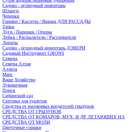
Сухие водорастворимые удобрения
Садово - огородный инвентарь
Шланги
Черенки
Горшки / Кассеты / Ящики ДЛЯ РАССАДЫ
Тачки
Дуги / Парники / Опоры
Лейки / Распылители / Рассеиватели
Лопаты
Садово - огородный инвентарь ДЭВЕРИ
Садовый Инструмент GRONS
Семена
Семена Алтая
Аэлита
Марс
Ваше Хозяйство
Луковичные
Поиск
Сибирский сад
Септики для туалетов
Средства от насекомых вредителей грызунов
СPEДСТВА ОТ ГРЫЗУНОВ
СРЕДСТВА ОТ КОМАРОВ, МУХ, И ДР. ЛЕТАЮЩИХ НА
СРЕДСТВА ОТ МОЛИ
Цветочные горшки