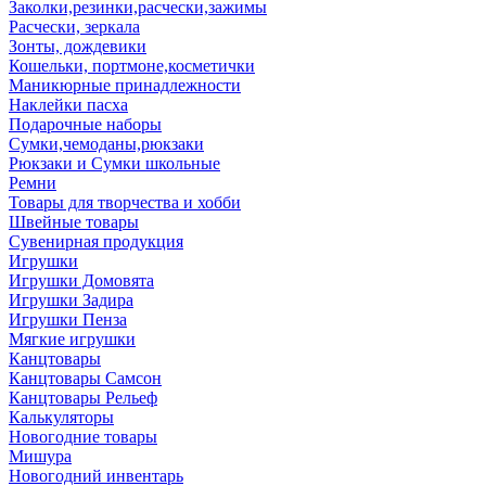
Заколки,резинки,расчески,зажимы
Расчески, зеркала
Зонты, дождевики
Кошельки, портмоне,косметички
Маникюрные принадлежности
Наклейки пасха
Подарочные наборы
Сумки,чемоданы,рюкзаки
Рюкзаки и Сумки школьные
Ремни
Товары для творчества и хобби
Швейные товары
Сувенирная продукция
Игрушки
Игрушки Домовята
Игрушки Задира
Игрушки Пенза
Мягкие игрушки
Канцтовары
Канцтовары Самсон
Канцтовары Рельеф
Калькуляторы
Новогодние товары
Мишура
Новогодний инвентарь