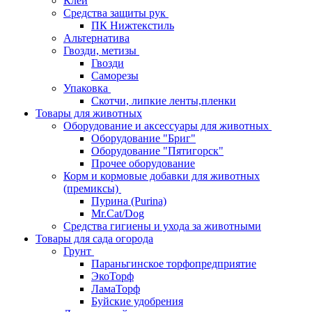
Клей
Средства защиты рук
ПК Нижтекстиль
Альтернатива
Гвозди, метизы
Гвозди
Саморезы
Упаковка
Скотчи, липкие ленты,пленки
Товары для животных
Оборудование и аксессуары для животных
Оборудование "Бриг"
Оборудование "Пятигорск"
Прочее оборудование
Корм и кормовые добавки для животных
(премиксы)
Пурина (Purina)
Mr.Cat/Dog
Средства гигиены и ухода за животными
Товары для сада огорода
Грунт
Параньгинское торфопредприятие
ЭкоТорф
ЛамаТорф
Буйские удобрения