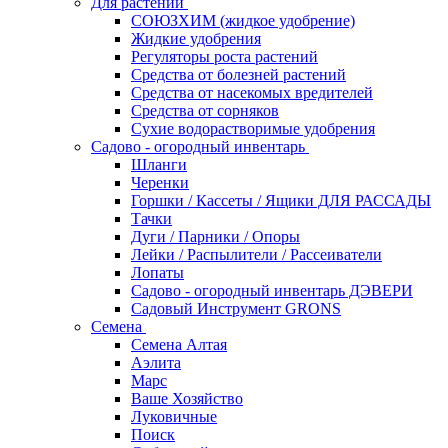
Для растений
СОЮЗХИМ (жидкое удобрение)
Жидкие удобрения
Регуляторы роста растений
Средства от болезней растений
Средства от насекомых вредителей
Средства от сорняков
Сухие водорастворимые удобрения
Садово - огородный инвентарь
Шланги
Черенки
Горшки / Кассеты / Ящики ДЛЯ РАССАДЫ
Тачки
Дуги / Парники / Опоры
Лейки / Распылители / Рассеиватели
Лопаты
Садово - огородный инвентарь ДЭВЕРИ
Садовый Инструмент GRONS
Семена
Семена Алтая
Аэлита
Марс
Ваше Хозяйство
Луковичные
Поиск