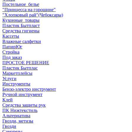
Постельное_белье
"Принцесса на горошине"
"Хлопковый рай"(Чебоксары)
Кухонные_товары
Пластик Бытпласт
Средства гигиены
Кассеты
Влажные салфетки
ПапирЮг
Стройка
Под заказ
ПРОСТОЕ РЕШЕНИЕ
Пластик Бытплас
Маркетплейсы
Услуги
Инструменты
Бензо-электро инструмент
Ручной инструмент
Клей
Средства защиты рук
ПК Нижтекстиль
Альтернатива
Гвозди, метизы
Гвозди
Саморезы