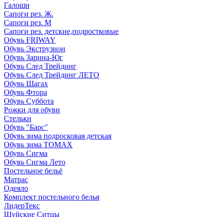
Галоши
Сапоги рез. Ж.
Сапоги рез. М
Сапоги рез. детские,подростковые
Обувь FRIWAY
Обувь Экструзион
Обувь Зарина-Юг
Обувь След Трейдинг
Обувь След Трейдинг ЛЕТО
Обувь Шагах
Обувь Фтора
Обувь Суббота
Рожки для обуви
Стельки
Обувь "Барс"
Обувь зима подросковая детская
Обувь зима ТОМАХ
Обувь Сигма
Обувь Сигма Лето
Постельное бельё
Матрас
Одеяло
Комплект постельного белья
ЛидерТекс
Шуйские Ситцы