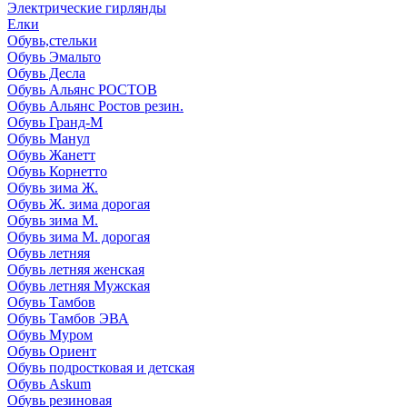
Электрические гирлянды
Елки
Обувь,стельки
Обувь Эмальто
Обувь Десла
Обувь Альянс РОСТОВ
Обувь Альянс Ростов резин.
Обувь Гранд-М
Обувь Манул
Обувь Жанетт
Обувь Корнетто
Обувь зима Ж.
Обувь Ж. зима дорогая
Обувь зима М.
Обувь зима М. дорогая
Обувь летняя
Обувь летняя женская
Обувь летняя Мужская
Обувь Тамбов
Обувь Тамбов ЭВА
Обувь Муром
Обувь Ориент
Обувь подростковая и детская
Обувь Askum
Обувь резиновая