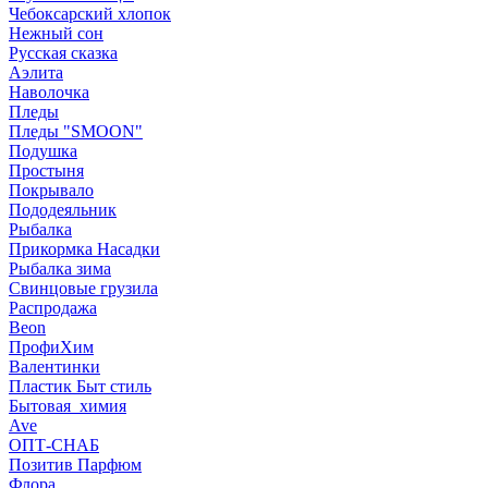
Чебоксарский хлопок
Нежный сон
Русская сказка
Аэлита
Наволочка
Пледы
Пледы "SMOON"
Подушка
Простыня
Покрывало
Пододеяльник
Рыбалка
Прикормка Насадки
Рыбалка зима
Свинцовые грузила
Распродажа
Beon
ПрофиХим
Валентинки
Пластик Быт стиль
Бытовая_химия
Ave
ОПТ-СНАБ
Позитив Парфюм
Флора