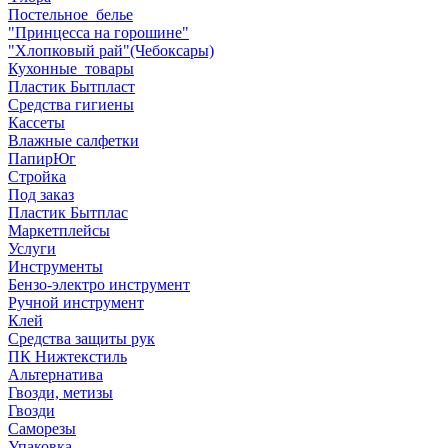
Постельное_белье
"Принцесса на горошине"
"Хлопковый рай"(Чебоксары)
Кухонные_товары
Пластик Бытпласт
Средства гигиены
Кассеты
Влажные салфетки
ПапирЮг
Стройка
Под заказ
Пластик Бытплас
Маркетплейсы
Услуги
Инструменты
Бензо-электро инструмент
Ручной инструмент
Клей
Средства защиты рук
ПК Нижтекстиль
Альтернатива
Гвозди, метизы
Гвозди
Саморезы
Упаковка