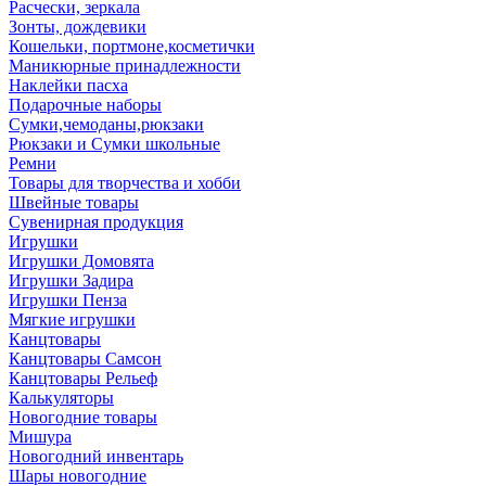
Расчески, зеркала
Зонты, дождевики
Кошельки, портмоне,косметички
Маникюрные принадлежности
Наклейки пасха
Подарочные наборы
Сумки,чемоданы,рюкзаки
Рюкзаки и Сумки школьные
Ремни
Товары для творчества и хобби
Швейные товары
Сувенирная продукция
Игрушки
Игрушки Домовята
Игрушки Задира
Игрушки Пенза
Мягкие игрушки
Канцтовары
Канцтовары Самсон
Канцтовары Рельеф
Калькуляторы
Новогодние товары
Мишура
Новогодний инвентарь
Шары новогодние