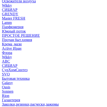
Освежители воздуха
Wikky
СИБИАР
GRENDY
Master FRESH
Lamm
Парфюмерия
Южный поток
ПРОСТОЕ РЕШЕНИЕ
Прочая быт.химия
Крема ,мази
Аctive Иран
Флора
Wikky
АВС
СИБИАР
СурХимСинтез
SVO
Бытовая техника
Galaxy
Oasis
Sonnen
Rion
Галантерея
Заколки,резинки,расчески,зажимы