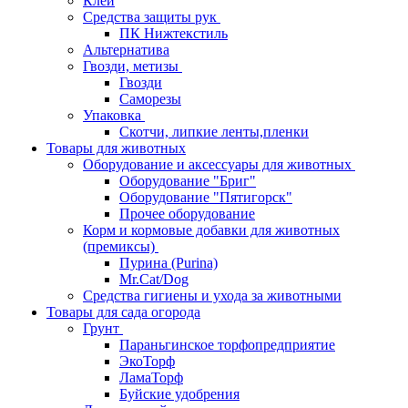
Клей
Средства защиты рук
ПК Нижтекстиль
Альтернатива
Гвозди, метизы
Гвозди
Саморезы
Упаковка
Скотчи, липкие ленты,пленки
Товары для животных
Оборудование и аксессуары для животных
Оборудование "Бриг"
Оборудование "Пятигорск"
Прочее оборудование
Корм и кормовые добавки для животных
(премиксы)
Пурина (Purina)
Mr.Cat/Dog
Средства гигиены и ухода за животными
Товары для сада огорода
Грунт
Параньгинское торфопредприятие
ЭкоТорф
ЛамаТорф
Буйские удобрения