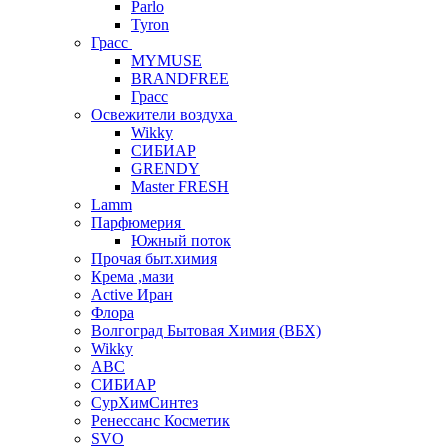
Parlo
Tyron
Грасс
MYMUSE
BRANDFREE
Грасс
Освежители воздуха
Wikky
СИБИАР
GRENDY
Master FRESH
Lamm
Парфюмерия
Южный поток
Прочая быт.химия
Крема ,мази
Аctive Иран
Флора
Волгоград Бытовая Химия (ВБХ)
Wikky
АВС
СИБИАР
СурХимСинтез
Ренессанс Косметик
SVO