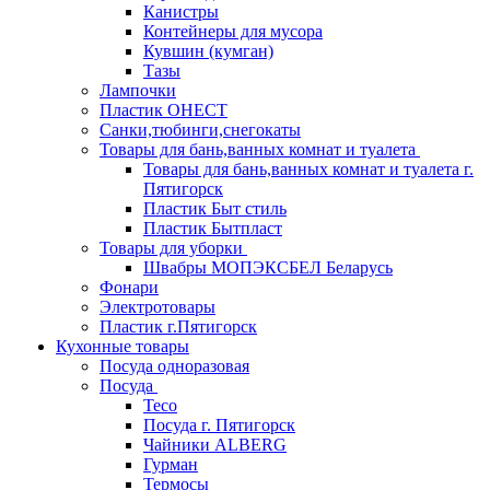
Канистры
Контейнеры для мусора
Кувшин (кумган)
Тазы
Лампочки
Пластик ОНЕСТ
Санки,тюбинги,снегокаты
Товары для бань,ванных комнат и туалета
Товары для бань,ванных комнат и туалета г.
Пятигорск
Пластик Быт стиль
Пластик Бытпласт
Товары для уборки
Швабры МОПЭКСБЕЛ Беларусь
Фонари
Электротовары
Пластик г.Пятигорск
Кухонные товары
Посуда одноразовая
Посуда
Teco
Посуда г. Пятигорск
Чайники ALBERG
Гурман
Термосы