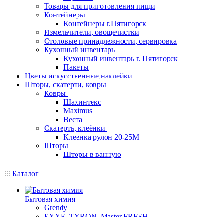
Товары для приготовления пищи
Контейнеры
Контейнеры г.Пятигорск
Измельчители, овощечистки
Столовые принадлежности, сервировка
Кухонный инвентарь
Кухонный инвентарь г. Пятигорск
Пакеты
Цветы искусственные,наклейки
Шторы, скатерти, ковры
Ковры
Шахинтекс
Maximus
Веста
Скатерть, клеёнки
Клеенка рулон 20-25М
Шторы
Шторы в ванную
Каталог
Бытовая химия
Grendy
EXXE, TYRON, Master FRESH