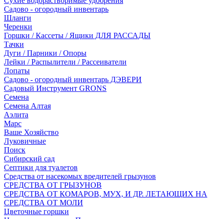
Сухие водорастворимые удобрения
Садово - огородный инвентарь
Шланги
Черенки
Горшки / Кассеты / Ящики ДЛЯ РАССАДЫ
Тачки
Дуги / Парники / Опоры
Лейки / Распылители / Рассеиватели
Лопаты
Садово - огородный инвентарь ДЭВЕРИ
Садовый Инструмент GRONS
Семена
Семена Алтая
Аэлита
Марс
Ваше Хозяйство
Луковичные
Поиск
Сибирский сад
Септики для туалетов
Средства от насекомых вредителей грызунов
СPEДСТВА ОТ ГРЫЗУНОВ
СРЕДСТВА ОТ КОМАРОВ, МУХ, И ДР. ЛЕТАЮЩИХ НА
СРЕДСТВА ОТ МОЛИ
Цветочные горшки