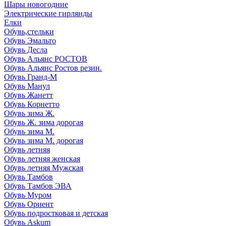
Шары новогодние
Электрические гирлянды
Елки
Обувь,стельки
Обувь Эмальто
Обувь Десла
Обувь Альянс РОСТОВ
Обувь Альянс Ростов резин.
Обувь Гранд-М
Обувь Манул
Обувь Жанетт
Обувь Корнетто
Обувь зима Ж.
Обувь Ж. зима дорогая
Обувь зима М.
Обувь зима М. дорогая
Обувь летняя
Обувь летняя женская
Обувь летняя Мужская
Обувь Тамбов
Обувь Тамбов ЭВА
Обувь Муром
Обувь Ориент
Обувь подростковая и детская
Обувь Askum