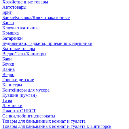
Хозяйственные товары
Автотовары
Бриг
Банка/Крышка/Ключи закаточные
Банка
Ключи закаточные
Крышка
Батарейки
Будильники, гаджеты, приёмники, наушники
Бытовые товары
Ведро/Тазы/Канистры
Баки
Бочки
Ванна
Ведро
Горшки детские
Канистры
Контейнеры для мусора
Кувшин (кумган)
Тазы
Лампочки
Пластик ОНЕСТ
Санки,тюбинги,снегокаты
Товары для бань,ванных комнат и туалета
Товары для бань,ванных комнат и туалета г. Пятигорск