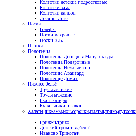
Колготки детские подростковые
Колготки зима
Колготки капрон
Лосины Лето
Носки
Гольфы
Носки махровые
Носки Х.Б.
Платки
Полотенца
Полотенца Донецкая Мануфактура
Полотенца Подарочные
Полотенца Нежный сон
Полотенце Авангард
Полотенце Домик
Нижнее бельё
Трусы женские
Трусы мужские
Бюстгалтеры
Купальники плавки
Халаты,пижамы,ноч.сорочки,платья,трико,футболк
Бриджи,трико
Детский трикотаж,бельё
Иваново Трикотаж