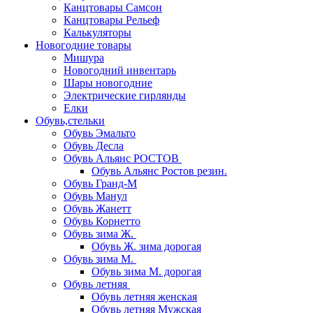
Канцтовары Самсон
Канцтовары Рельеф
Калькуляторы
Новогодние товары
Мишура
Новогодний инвентарь
Шары новогодние
Электрические гирлянды
Елки
Обувь,стельки
Обувь Эмальто
Обувь Десла
Обувь Альянс РОСТОВ
Обувь Альянс Ростов резин.
Обувь Гранд-М
Обувь Манул
Обувь Жанетт
Обувь Корнетто
Обувь зима Ж.
Обувь Ж. зима дорогая
Обувь зима М.
Обувь зима М. дорогая
Обувь летняя
Обувь летняя женская
Обувь летняя Мужская