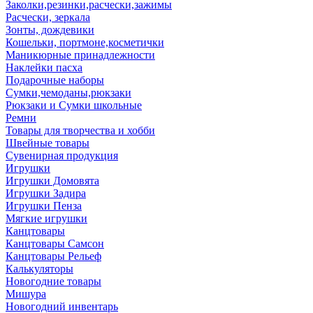
Заколки,резинки,расчески,зажимы
Расчески, зеркала
Зонты, дождевики
Кошельки, портмоне,косметички
Маникюрные принадлежности
Наклейки пасха
Подарочные наборы
Сумки,чемоданы,рюкзаки
Рюкзаки и Сумки школьные
Ремни
Товары для творчества и хобби
Швейные товары
Сувенирная продукция
Игрушки
Игрушки Домовята
Игрушки Задира
Игрушки Пенза
Мягкие игрушки
Канцтовары
Канцтовары Самсон
Канцтовары Рельеф
Калькуляторы
Новогодние товары
Мишура
Новогодний инвентарь