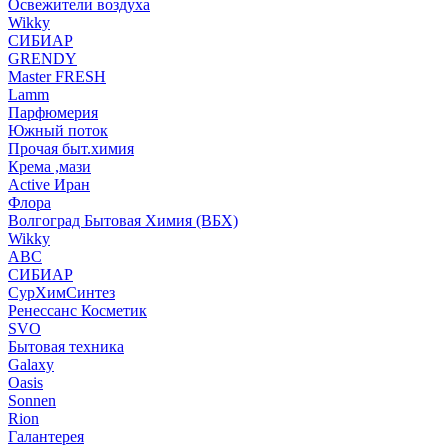
Освежители воздуха
Wikky
СИБИАР
GRENDY
Master FRESH
Lamm
Парфюмерия
Южный поток
Прочая быт.химия
Крема ,мази
Аctive Иран
Флора
Волгоград Бытовая Химия (ВБХ)
Wikky
АВС
СИБИАР
СурХимСинтез
Ренессанс Косметик
SVO
Бытовая техника
Galaxy
Oasis
Sonnen
Rion
Галантерея