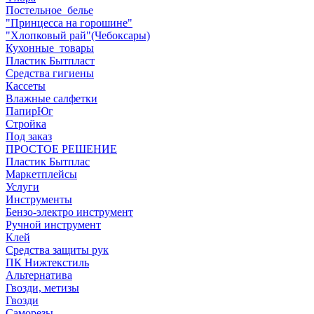
Постельное_белье
"Принцесса на горошине"
"Хлопковый рай"(Чебоксары)
Кухонные_товары
Пластик Бытпласт
Средства гигиены
Кассеты
Влажные салфетки
ПапирЮг
Стройка
Под заказ
ПРОСТОЕ РЕШЕНИЕ
Пластик Бытплас
Маркетплейсы
Услуги
Инструменты
Бензо-электро инструмент
Ручной инструмент
Клей
Средства защиты рук
ПК Нижтекстиль
Альтернатива
Гвозди, метизы
Гвозди
Саморезы