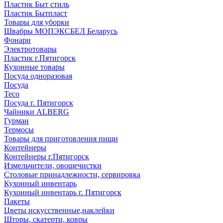
Пластик Быт стиль
Пластик Бытпласт
Товары для уборки
Швабры МОПЭКСБЕЛ Беларусь
Фонари
Электротовары
Пластик г.Пятигорск
Кухонные товары
Посуда одноразовая
Посуда
Teco
Посуда г. Пятигорск
Чайники ALBERG
Гурман
Термосы
Товары для приготовления пищи
Контейнеры
Контейнеры г.Пятигорск
Измельчители, овощечистки
Столовые принадлежности, сервировка
Кухонный инвентарь
Кухонный инвентарь г. Пятигорск
Пакеты
Цветы искусственные,наклейки
Шторы, скатерти, ковры