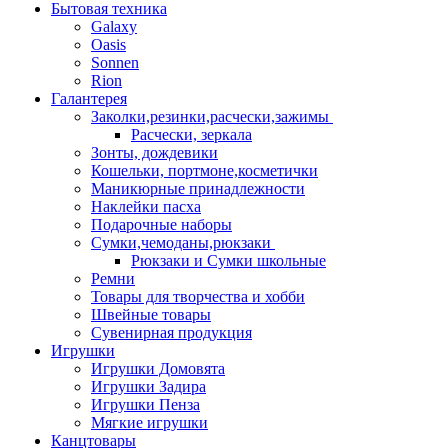
Бытовая техника
Galaxy
Oasis
Sonnen
Rion
Галантерея
Заколки,резинки,расчески,зажимы
Расчески, зеркала
Зонты, дождевики
Кошельки, портмоне,косметички
Маникюрные принадлежности
Наклейки пасха
Подарочные наборы
Сумки,чемоданы,рюкзаки
Рюкзаки и Сумки школьные
Ремни
Товары для творчества и хобби
Швейные товары
Сувенирная продукция
Игрушки
Игрушки Домовята
Игрушки Задира
Игрушки Пенза
Мягкие игрушки
Канцтовары