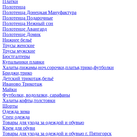
Платки
Полотенца
Полотенца Донецкая Мануфактура
Полотенца Подарочные
Полотенца Нежный сон
Полотенце Авангард
Полотенце Домик
Нижнее бельё
Трусы женские
Трусы мужские
Бюстгалтеры
Купальники плавки
Халаты,пижамы,ноч.сорочки,платья,трико,футболки
Бриджи,трико
Детский трикотаж,бельё
Иваново Трикотаж
Майки
Футболки, водолазки, сарафаны
Халаты,кофты,толстовки
Шорты
Одежда зима
Спец одежда
Товары для ухода за одеждой и обувью
Крем для обуви
Товары для ухода за одеждой и обувью г. Пятигорск