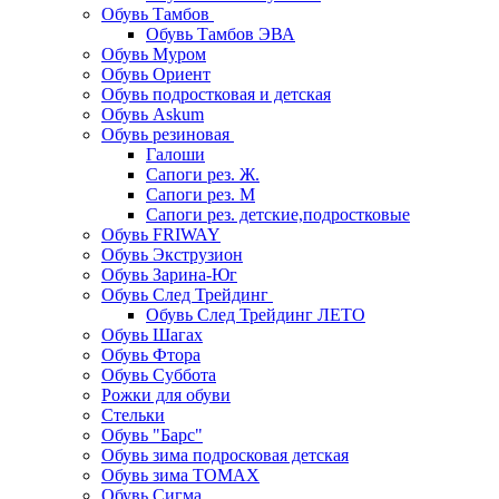
Обувь Тамбов
Обувь Тамбов ЭВА
Обувь Муром
Обувь Ориент
Обувь подростковая и детская
Обувь Askum
Обувь резиновая
Галоши
Сапоги рез. Ж.
Сапоги рез. М
Сапоги рез. детские,подростковые
Обувь FRIWAY
Обувь Экструзион
Обувь Зарина-Юг
Обувь След Трейдинг
Обувь След Трейдинг ЛЕТО
Обувь Шагах
Обувь Фтора
Обувь Суббота
Рожки для обуви
Стельки
Обувь "Барс"
Обувь зима подросковая детская
Обувь зима ТОМАХ
Обувь Сигма