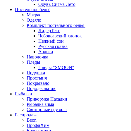
Обувь Сигма Лето
Постельное бельё
Матрас
Одеяло
Комплект постельного белья
ЛидерТекс
Чебоксарский хлопок
Нежный сон
Русская сказка
Аэлита
Наволочка
Пледы
Пледы "SMOON"
Подушка
Простыня
Покрывало
Пододеяльник
Рыбалка
Прикормка Насадки
Рыбалка зима
Свинцовые грузила
Распродажа
Beon
ПрофиХим
Валентинки