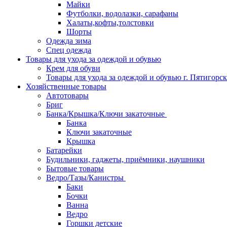
Майки
Футболки, водолазки, сарафаны
Халаты,кофты,толстовки
Шорты
Одежда зима
Спец одежда
Товары для ухода за одеждой и обувью
Крем для обуви
Товары для ухода за одеждой и обувью г. Пятигорск
Хозяйственные товары
Автотовары
Бриг
Банка/Крышка/Ключи закаточные
Банка
Ключи закаточные
Крышка
Батарейки
Будильники, гаджеты, приёмники, наушники
Бытовые товары
Ведро/Тазы/Канистры
Баки
Бочки
Ванна
Ведро
Горшки детские