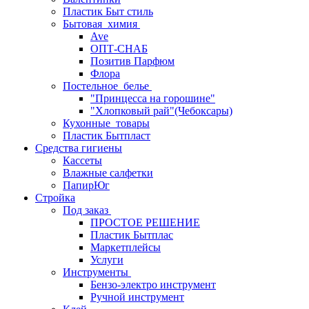
Пластик Быт стиль
Бытовая_химия
Ave
ОПТ-СНАБ
Позитив Парфюм
Флора
Постельное_белье
"Принцесса на горошине"
"Хлопковый рай"(Чебоксары)
Кухонные_товары
Пластик Бытпласт
Средства гигиены
Кассеты
Влажные салфетки
ПапирЮг
Стройка
Под заказ
ПРОСТОЕ РЕШЕНИЕ
Пластик Бытплас
Маркетплейсы
Услуги
Инструменты
Бензо-электро инструмент
Ручной инструмент