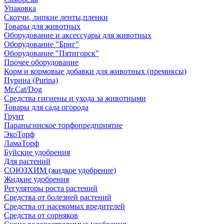
Упаковка
Скотчи, липкие ленты,пленки
Товары для животных
Оборудование и аксессуары для животных
Оборудование "Бриг"
Оборудование "Пятигорск"
Прочее оборудование
Корм и кормовые добавки для животных (премиксы)
Пурина (Purina)
Mr.Cat/Dog
Средства гигиены и ухода за животными
Товары для сада огорода
Грунт
Параньгинское торфопредприятие
ЭкоТорф
ЛамаТорф
Буйские удобрения
Для растений
СОЮЗХИМ (жидкое удобрение)
Жидкие удобрения
Регуляторы роста растений
Средства от болезней растений
Средства от насекомых вредителей
Средства от сорняков