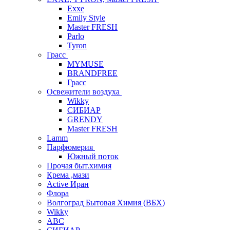
Exxe
Emily Style
Master FRESH
Parlo
Tyron
Грасс
MYMUSE
BRANDFREE
Грасс
Освежители воздуха
Wikky
СИБИАР
GRENDY
Master FRESH
Lamm
Парфюмерия
Южный поток
Прочая быт.химия
Крема ,мази
Аctive Иран
Флора
Волгоград Бытовая Химия (ВБХ)
Wikky
АВС