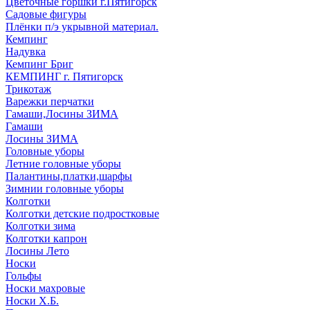
Цветочные горшки г.Пятигорск
Садовые фигуры
Плёнки п/э укрывной материал.
Кемпинг
Надувка
Кемпинг Бриг
КЕМПИНГ г. Пятигорск
Трикотаж
Варежки перчатки
Гамаши,Лосины ЗИМА
Гамаши
Лосины ЗИМА
Головные уборы
Летние головные уборы
Палантины,платки,шарфы
Зимнии головные уборы
Колготки
Колготки детские подростковые
Колготки зима
Колготки капрон
Лосины Лето
Носки
Гольфы
Носки махровые
Носки Х.Б.