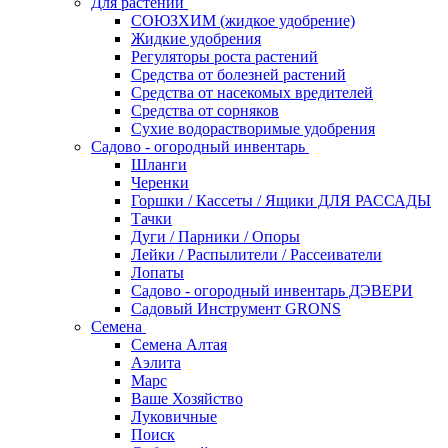
Для растений
СОЮЗХИМ (жидкое удобрение)
Жидкие удобрения
Регуляторы роста растений
Средства от болезней растений
Средства от насекомых вредителей
Средства от сорняков
Сухие водорастворимые удобрения
Садово - огородный инвентарь
Шланги
Черенки
Горшки / Кассеты / Ящики ДЛЯ РАССАДЫ
Тачки
Дуги / Парники / Опоры
Лейки / Распылители / Рассеиватели
Лопаты
Садово - огородный инвентарь ДЭВЕРИ
Садовый Инструмент GRONS
Семена
Семена Алтая
Аэлита
Марс
Ваше Хозяйство
Луковичные
Поиск