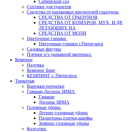
Сибирский сад
Септики для туалетов
Средства от насекомых вредителей грызунов
СPEДСТВА ОТ ГРЫЗУНОВ
СРЕДСТВА ОТ КОМАРОВ, МУХ, И ДР.
ЛЕТАЮЩИХ НА
СРЕДСТВА ОТ МОЛИ
Цветочные горшки
Цветочные горшки г.Пятигорск
Садовые фигуры
Плёнки п/э укрывной материал.
Кемпинг
Надувка
Кемпинг Бриг
КЕМПИНГ г. Пятигорск
Трикотаж
Варежки перчатки
Гамаши,Лосины ЗИМА
Гамаши
Лосины ЗИМА
Головные уборы
Летние головные уборы
Палантины,платки,шарфы
Зимнии головные уборы
Колготки