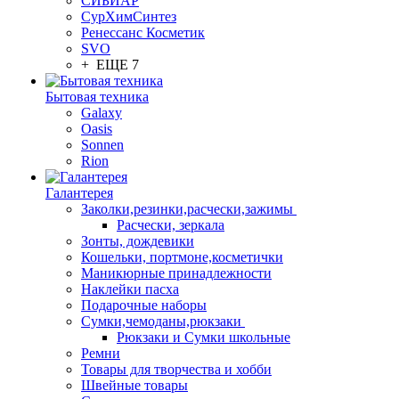
СИБИАР
СурХимСинтез
Ренессанс Косметик
SVO
+ ЕЩЕ 7
Бытовая техника
Galaxy
Oasis
Sonnen
Rion
Галантерея
Заколки,резинки,расчески,зажимы
Расчески, зеркала
Зонты, дождевики
Кошельки, портмоне,косметички
Маникюрные принадлежности
Наклейки пасха
Подарочные наборы
Сумки,чемоданы,рюкзаки
Рюкзаки и Сумки школьные
Ремни
Товары для творчества и хобби
Швейные товары