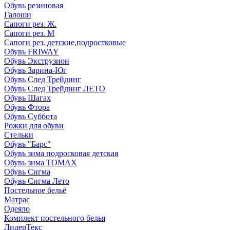
Обувь резиновая
Галоши
Сапоги рез. Ж.
Сапоги рез. М
Сапоги рез. детские,подростковые
Обувь FRIWAY
Обувь Экструзион
Обувь Зарина-Юг
Обувь След Трейдинг
Обувь След Трейдинг ЛЕТО
Обувь Шагах
Обувь Фтора
Обувь Суббота
Рожки для обуви
Стельки
Обувь "Барс"
Обувь зима подросковая детская
Обувь зима ТОМАХ
Обувь Сигма
Обувь Сигма Лето
Постельное бельё
Матрас
Одеяло
Комплект постельного белья
ЛидерТекс