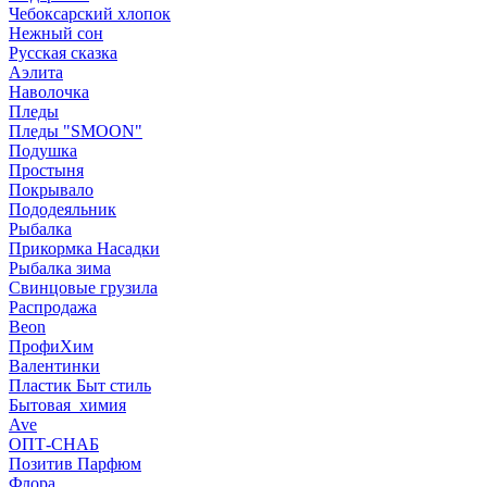
Чебоксарский хлопок
Нежный сон
Русская сказка
Аэлита
Наволочка
Пледы
Пледы "SMOON"
Подушка
Простыня
Покрывало
Пододеяльник
Рыбалка
Прикормка Насадки
Рыбалка зима
Свинцовые грузила
Распродажа
Beon
ПрофиХим
Валентинки
Пластик Быт стиль
Бытовая_химия
Ave
ОПТ-СНАБ
Позитив Парфюм
Флора