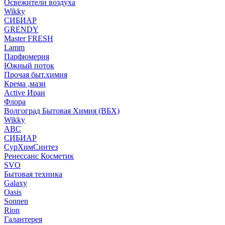
Освежители воздуха
Wikky
СИБИАР
GRENDY
Master FRESH
Lamm
Парфюмерия
Южный поток
Прочая быт.химия
Крема ,мази
Аctive Иран
Флора
Волгоград Бытовая Химия (ВБХ)
Wikky
АВС
СИБИАР
СурХимСинтез
Ренессанс Косметик
SVO
Бытовая техника
Galaxy
Oasis
Sonnen
Rion
Галантерея