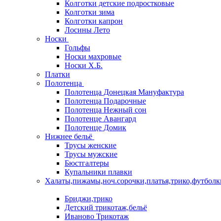
Колготки детские подростковые
Колготки зима
Колготки капрон
Лосины Лето
Носки
Гольфы
Носки махровые
Носки Х.Б.
Платки
Полотенца
Полотенца Донецкая Мануфактура
Полотенца Подарочные
Полотенца Нежный сон
Полотенце Авангард
Полотенце Домик
Нижнее бельё
Трусы женские
Трусы мужские
Бюстгалтеры
Купальники плавки
Халаты,пижамы,ноч.сорочки,платья,трико,футболк
Бриджи,трико
Детский трикотаж,бельё
Иваново Трикотаж