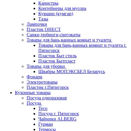
Канистры
Контейнеры для мусора
Кувшин (кумган)
Тазы
Лампочки
Пластик ОНЕСТ
Санки,тюбинги,снегокаты
Товары для бань,ванных комнат и туалета
Товары для бань,ванных комнат и туалета г.
Пятигорск
Пластик Быт стиль
Пластик Бытпласт
Товары для уборки
Швабры МОПЭКСБЕЛ Беларусь
Фонари
Электротовары
Пластик г.Пятигорск
Кухонные товары
Посуда одноразовая
Посуда
Teco
Посуда г. Пятигорск
Чайники ALBERG
Гурман
Термосы