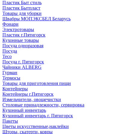
Пластик Быт стиль
Пластик Бытпласт
Товары для уборки
Швабры МОПЭКСБЕЛ Беларусь
Фонари
Электротовары
Пластик г.Пятигорск
Кухонные товары
Посуда одноразовая
Посуда
Teco
Посуда г. Пятигорск
Чайники ALBERG
Гурман
Термосы
Товары для приготовления пищи
Контейнеры
Контейнеры г.Пятигорск
Измельчители, овощечистки
Столовые принадлежности, сервировка
Кухонный инвентарь
Кухонный инвентарь г. Пятигорск
Пакеты
Цветы искусственные,наклейки
Шторы, скатерти, ковры