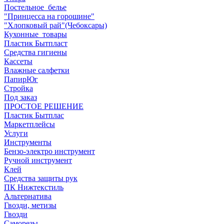
Постельное_белье
"Принцесса на горошине"
"Хлопковый рай"(Чебоксары)
Кухонные_товары
Пластик Бытпласт
Средства гигиены
Кассеты
Влажные салфетки
ПапирЮг
Стройка
Под заказ
ПРОСТОЕ РЕШЕНИЕ
Пластик Бытплас
Маркетплейсы
Услуги
Инструменты
Бензо-электро инструмент
Ручной инструмент
Клей
Средства защиты рук
ПК Нижтекстиль
Альтернатива
Гвозди, метизы
Гвозди
Саморезы