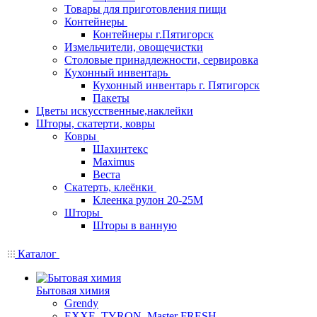
Товары для приготовления пищи
Контейнеры
Контейнеры г.Пятигорск
Измельчители, овощечистки
Столовые принадлежности, сервировка
Кухонный инвентарь
Кухонный инвентарь г. Пятигорск
Пакеты
Цветы искусственные,наклейки
Шторы, скатерти, ковры
Ковры
Шахинтекс
Maximus
Веста
Скатерть, клеёнки
Клеенка рулон 20-25М
Шторы
Шторы в ванную
Каталог
Бытовая химия
Grendy
EXXE, TYRON, Master FRESH