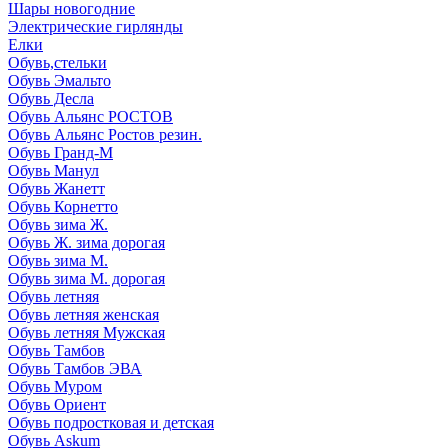
Шары новогодние
Электрические гирлянды
Елки
Обувь,стельки
Обувь Эмальто
Обувь Десла
Обувь Альянс РОСТОВ
Обувь Альянс Ростов резин.
Обувь Гранд-М
Обувь Манул
Обувь Жанетт
Обувь Корнетто
Обувь зима Ж.
Обувь Ж. зима дорогая
Обувь зима М.
Обувь зима М. дорогая
Обувь летняя
Обувь летняя женская
Обувь летняя Мужская
Обувь Тамбов
Обувь Тамбов ЭВА
Обувь Муром
Обувь Ориент
Обувь подростковая и детская
Обувь Askum