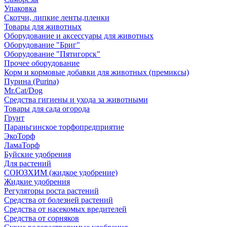
Упаковка
Скотчи, липкие ленты,пленки
Товары для животных
Оборудование и аксессуары для животных
Оборудование "Бриг"
Оборудование "Пятигорск"
Прочее оборудование
Корм и кормовые добавки для животных (премиксы)
Пурина (Purina)
Mr.Cat/Dog
Средства гигиены и ухода за животными
Товары для сада огорода
Грунт
Параньгинское торфопредприятие
ЭкоТорф
ЛамаТорф
Буйские удобрения
Для растений
СОЮЗХИМ (жидкое удобрение)
Жидкие удобрения
Регуляторы роста растений
Средства от болезней растений
Средства от насекомых вредителей
Средства от сорняков