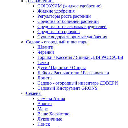
Для растений
СОЮЗХИМ (жидкое удобрение)
Жидкие удобрения
Регуляторы роста растений
Средства от болезней растений
Средства от насекомых вредителей
Средства от сорняков
Сухие водорастворимые удобрения
Садово - огородный инвентарь
Шланги
Черенки
Горшки / Кассеты / Ящики ДЛЯ РАССАДЫ
Тачки
Дуги / Парники / Опоры
Лейки / Распылители / Рассеиватели
Лопаты
Садово - огородный инвентарь ДЭВЕРИ
Садовый Инструмент GRONS
Семена
Семена Алтая
Аэлита
Марс
Ваше Хозяйство
Луковичные
Поиск