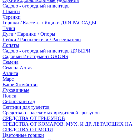
Сухие водорастворимые удобрения
Садово - огородный инвентарь
Шланги
Черенки
Горшки / Кассеты / Ящики ДЛЯ РАССАДЫ
Тачки
Дуги / Парники / Опоры
Лейки / Распылители / Рассеиватели
Лопаты
Садово - огородный инвентарь ДЭВЕРИ
Садовый Инструмент GRONS
Семена
Семена Алтая
Аэлита
Марс
Ваше Хозяйство
Луковичные
Поиск
Сибирский сад
Септики для туалетов
Средства от насекомых вредителей грызунов
СPEДСТВА ОТ ГРЫЗУНОВ
СРЕДСТВА ОТ КОМАРОВ, МУХ, И ДР. ЛЕТАЮЩИХ НА
СРЕДСТВА ОТ МОЛИ
Цветочные горшки