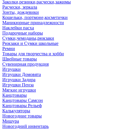
Заколки,резинки,расчески,зажимы
Расчески, зеркала
Зонты, дождевики
Кошельки, портмоне,косметички
Маникюрные принадлежности
Наклейки пасха
Подарочные наборы
Сумки,чемоданы,рюкзаки
Рюкзаки и Сумки школьные
Ремни
Товары для творчества и хобби
Швейные товары
Сувенирная продукция
Игрушки
Игрушки Домовята
Игрушки Задира
Игрушки Пенза
Мягкие игрушки
Канцтовары
Канцтовары Самсон
Канцтовары Рельеф
Калькуляторы
Новогодние товары
Мишура
Новогодний инвентарь