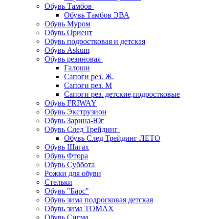
Обувь Тамбов
Обувь Тамбов ЭВА
Обувь Муром
Обувь Ориент
Обувь подростковая и детская
Обувь Askum
Обувь резиновая
Галоши
Сапоги рез. Ж.
Сапоги рез. М
Сапоги рез. детские,подростковые
Обувь FRIWAY
Обувь Экструзион
Обувь Зарина-Юг
Обувь След Трейдинг
Обувь След Трейдинг ЛЕТО
Обувь Шагах
Обувь Фтора
Обувь Суббота
Рожки для обуви
Стельки
Обувь "Барс"
Обувь зима подросковая детская
Обувь зима ТОМАХ
Обувь Сигма