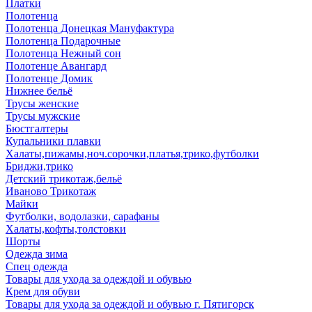
Платки
Полотенца
Полотенца Донецкая Мануфактура
Полотенца Подарочные
Полотенца Нежный сон
Полотенце Авангард
Полотенце Домик
Нижнее бельё
Трусы женские
Трусы мужские
Бюстгалтеры
Купальники плавки
Халаты,пижамы,ноч.сорочки,платья,трико,футболки
Бриджи,трико
Детский трикотаж,бельё
Иваново Трикотаж
Майки
Футболки, водолазки, сарафаны
Халаты,кофты,толстовки
Шорты
Одежда зима
Спец одежда
Товары для ухода за одеждой и обувью
Крем для обуви
Товары для ухода за одеждой и обувью г. Пятигорск