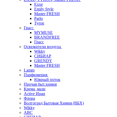
Exxe
Emily Style
Master FRESH
Parlo
Tyron
Грасс
MYMUSE
BRANDFREE
Грасс
Освежители воздуха
Wikky
СИБИАР
GRENDY
Master FRESH
Lamm
Парфюмерия
Южный поток
Прочая быт.химия
Крема ,мази
Аctive Иран
Флора
Волгоград Бытовая Химия (ВБХ)
Wikky
АВС