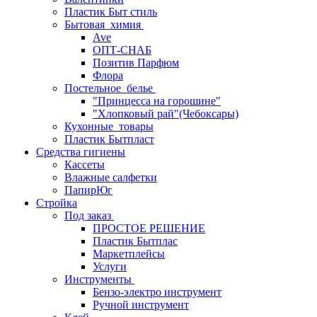
Пластик Быт стиль
Бытовая_химия
Ave
ОПТ-СНАБ
Позитив Парфюм
Флора
Постельное_белье
"Принцесса на горошине"
"Хлопковый рай"(Чебоксары)
Кухонные_товары
Пластик Бытпласт
Средства гигиены
Кассеты
Влажные салфетки
ПапирЮг
Стройка
Под заказ
ПРОСТОЕ РЕШЕНИЕ
Пластик Бытплас
Маркетплейсы
Услуги
Инструменты
Бензо-электро инструмент
Ручной инструмент