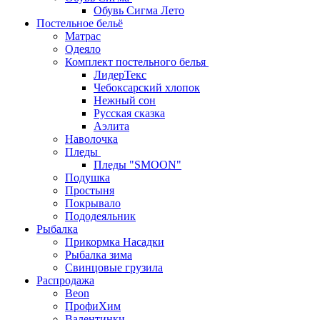
Обувь Сигма Лето
Постельное бельё
Матрас
Одеяло
Комплект постельного белья
ЛидерТекс
Чебоксарский хлопок
Нежный сон
Русская сказка
Аэлита
Наволочка
Пледы
Пледы "SMOON"
Подушка
Простыня
Покрывало
Пододеяльник
Рыбалка
Прикормка Насадки
Рыбалка зима
Свинцовые грузила
Распродажа
Beon
ПрофиХим
Валентинки