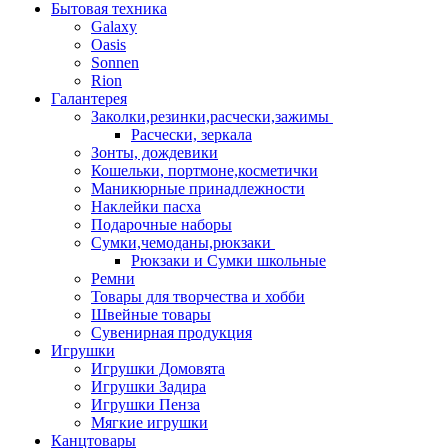
Бытовая техника
Galaxy
Oasis
Sonnen
Rion
Галантерея
Заколки,резинки,расчески,зажимы
Расчески, зеркала
Зонты, дождевики
Кошельки, портмоне,косметички
Маникюрные принадлежности
Наклейки пасха
Подарочные наборы
Сумки,чемоданы,рюкзаки
Рюкзаки и Сумки школьные
Ремни
Товары для творчества и хобби
Швейные товары
Сувенирная продукция
Игрушки
Игрушки Домовята
Игрушки Задира
Игрушки Пенза
Мягкие игрушки
Канцтовары