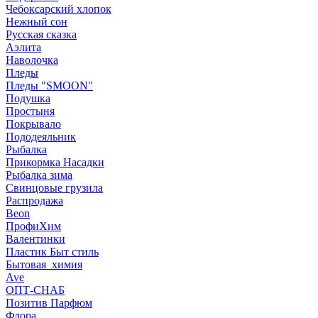
Чебоксарский хлопок
Нежный сон
Русская сказка
Аэлита
Наволочка
Пледы
Пледы "SMOON"
Подушка
Простыня
Покрывало
Пододеяльник
Рыбалка
Прикормка Насадки
Рыбалка зима
Свинцовые грузила
Распродажа
Beon
ПрофиХим
Валентинки
Пластик Быт стиль
Бытовая_химия
Ave
ОПТ-СНАБ
Позитив Парфюм
Флора