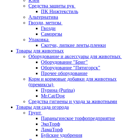
Клей
Средства защиты рук
ПК Нижтекстиль
Альтернатива
Гвозди, метизы
Гвозди
Саморезы
Упаковка
Скотчи, липкие ленты,пленки
Товары для животных
Оборудование и аксессуары для животных
Оборудование "Бриг"
Оборудование "Пятигорск"
Прочее оборудование
Корм и кормовые добавки для животных
(премиксы)
Пурина (Purina)
Mr.Cat/Dog
Средства гигиены и ухода за животными
Товары для сада огорода
Грунт
Параньгинское торфопредприятие
ЭкоТорф
ЛамаТорф
Буйские удобрения