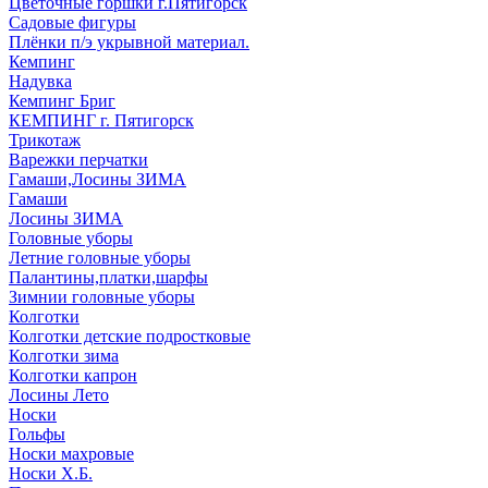
Цветочные горшки г.Пятигорск
Садовые фигуры
Плёнки п/э укрывной материал.
Кемпинг
Надувка
Кемпинг Бриг
КЕМПИНГ г. Пятигорск
Трикотаж
Варежки перчатки
Гамаши,Лосины ЗИМА
Гамаши
Лосины ЗИМА
Головные уборы
Летние головные уборы
Палантины,платки,шарфы
Зимнии головные уборы
Колготки
Колготки детские подростковые
Колготки зима
Колготки капрон
Лосины Лето
Носки
Гольфы
Носки махровые
Носки Х.Б.