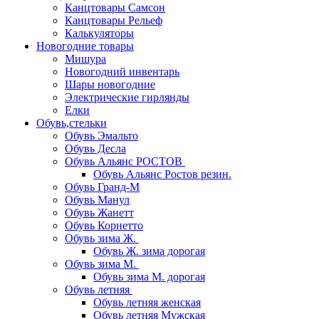
Канцтовары Самсон
Канцтовары Рельеф
Калькуляторы
Новогодние товары
Мишура
Новогодний инвентарь
Шары новогодние
Электрические гирлянды
Елки
Обувь,стельки
Обувь Эмальто
Обувь Десла
Обувь Альянс РОСТОВ
Обувь Альянс Ростов резин.
Обувь Гранд-М
Обувь Манул
Обувь Жанетт
Обувь Корнетто
Обувь зима Ж.
Обувь Ж. зима дорогая
Обувь зима М.
Обувь зима М. дорогая
Обувь летняя
Обувь летняя женская
Обувь летняя Мужская