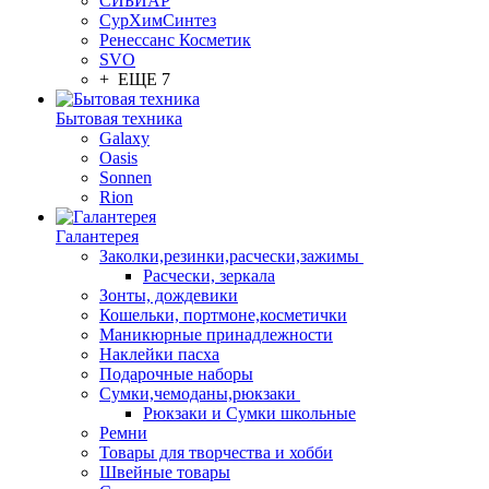
СИБИАР
СурХимСинтез
Ренессанс Косметик
SVO
+ ЕЩЕ 7
Бытовая техника
Galaxy
Oasis
Sonnen
Rion
Галантерея
Заколки,резинки,расчески,зажимы
Расчески, зеркала
Зонты, дождевики
Кошельки, портмоне,косметички
Маникюрные принадлежности
Наклейки пасха
Подарочные наборы
Сумки,чемоданы,рюкзаки
Рюкзаки и Сумки школьные
Ремни
Товары для творчества и хобби
Швейные товары