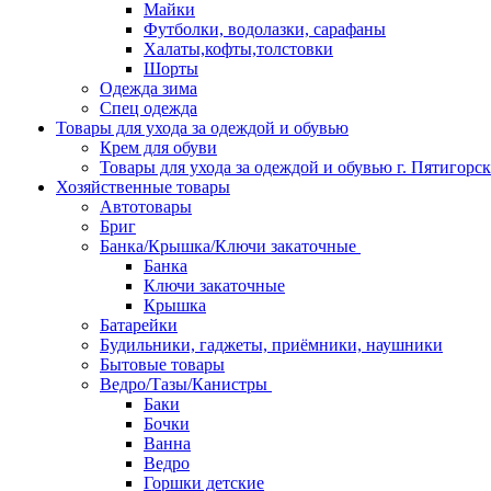
Майки
Футболки, водолазки, сарафаны
Халаты,кофты,толстовки
Шорты
Одежда зима
Спец одежда
Товары для ухода за одеждой и обувью
Крем для обуви
Товары для ухода за одеждой и обувью г. Пятигорск
Хозяйственные товары
Автотовары
Бриг
Банка/Крышка/Ключи закаточные
Банка
Ключи закаточные
Крышка
Батарейки
Будильники, гаджеты, приёмники, наушники
Бытовые товары
Ведро/Тазы/Канистры
Баки
Бочки
Ванна
Ведро
Горшки детские