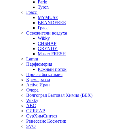
Parlo
Tyron
Грасс
MYMUSE
BRANDFREE
Грасс
Освежители воздуха
Wikky
СИБИАР
GRENDY
Master FRESH
Lamm
Парфюмерия
Южный поток
Прочая быт.химия
Крема ,мази
Аctive Иран
Флора
Волгоград Бытовая Химия (ВБХ)
Wikky
АВС
СИБИАР
СурХимСинтез
Ренессанс Косметик
SVO