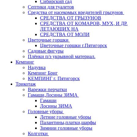
Сибирский сад
Септики для туалетов
Средства от насекомых вредителей грызунов
СPEДСТВА ОТ ГРЫЗУНОВ
СРЕДСТВА ОТ КОМАРОВ, МУХ, И ДР.
ЛЕТАЮЩИХ НА
СРЕДСТВА ОТ МОЛИ
Цветочные горшки
Цветочные горшки г.Пятигорск
Садовые фигуры
Плёнки п/э укрывной материал.
Кемпинг
Надувка
Кемпинг Бриг
КЕМПИНГ г. Пятигорск
Трикотаж
Варежки перчатки
Гамаши,Лосины ЗИМА
Гамаши
Лосины ЗИМА
Головные уборы
Летние головные уборы
Палантины,платки,шарфы
Зимнии головные уборы
Колготки