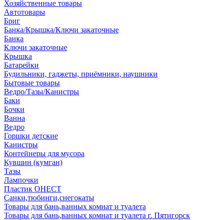
Хозяйственные товары
Автотовары
Бриг
Банка/Крышка/Ключи закаточные
Банка
Ключи закаточные
Крышка
Батарейки
Будильники, гаджеты, приёмники, наушники
Бытовые товары
Ведро/Тазы/Канистры
Баки
Бочки
Ванна
Ведро
Горшки детские
Канистры
Контейнеры для мусора
Кувшин (кумган)
Тазы
Лампочки
Пластик ОНЕСТ
Санки,тюбинги,снегокаты
Товары для бань,ванных комнат и туалета
Товары для бань,ванных комнат и туалета г. Пятигорск