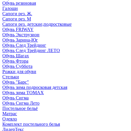
Обувь резиновая
Галоши
Сапоги рез. Ж.
Сапоги рез. М
Сапоги рез. детские,подростковые
Обувь FRIWAY
Обувь Экструзион
Обувь Зарина-Юг
Обувь След Трейдинг
Обувь След Трейдинг ЛЕТО
Обувь Шагах
Обувь Фтора
Обувь Суббота
Рожки для обуви
Стельки
Обувь "Барс"
Обувь зима подросковая детская
Обувь зима ТОМАХ
Обувь Сигма
Обувь Сигма Лето
Постельное бельё
Матрас
Одеяло
Комплект постельного белья
ЛидерТекс