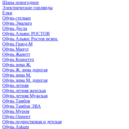
Шары новогодние
Электрические гирлянды
Елки
Обувь,стельки
Обувь Эмальто
Обувь Десла
Обувь Альянс РОСТОВ
Обувь Альянс Ростов резин.
Обувь Гранд-М
Обувь Манул
Обувь Жанетт
Обувь Корнетто
Обувь зима Ж.
Обувь Ж. зима дорогая
Обувь зима М.
Обувь зима М. дорогая
Обувь летняя
Обувь летняя женская
Обувь летняя Мужская
Обувь Тамбов
Обувь Тамбов ЭВА
Обувь Муром
Обувь Ориент
Обувь подростковая и детская
Обувь Askum