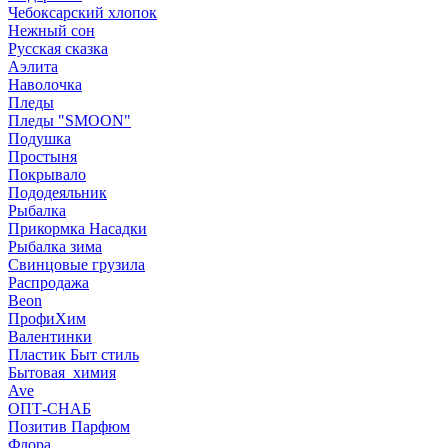
Чебоксарский хлопок
Нежный сон
Русская сказка
Аэлита
Наволочка
Пледы
Пледы "SMOON"
Подушка
Простыня
Покрывало
Пододеяльник
Рыбалка
Прикормка Насадки
Рыбалка зима
Свинцовые грузила
Распродажа
Beon
ПрофиХим
Валентинки
Пластик Быт стиль
Бытовая_химия
Ave
ОПТ-СНАБ
Позитив Парфюм
Флора