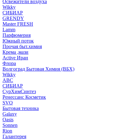
Освежители воздуха
Wikky
СИБИАР
GRENDY
Master FRESH
Lamm
Парфюмерия
Южный поток
Прочая быт.химия
Крема ,мази
Аctive Иран
Флора
Волгоград Бытовая Химия (ВБХ)
Wikky
АВС
СИБИАР
СурХимСинтез
Ренессанс Косметик
SVO
Бытовая техника
Galaxy
Oasis
Sonnen
Rion
Галантерея