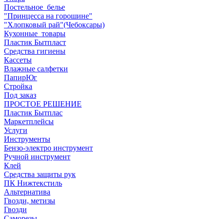
Постельное_белье
"Принцесса на горошине"
"Хлопковый рай"(Чебоксары)
Кухонные_товары
Пластик Бытпласт
Средства гигиены
Кассеты
Влажные салфетки
ПапирЮг
Стройка
Под заказ
ПРОСТОЕ РЕШЕНИЕ
Пластик Бытплас
Маркетплейсы
Услуги
Инструменты
Бензо-электро инструмент
Ручной инструмент
Клей
Средства защиты рук
ПК Нижтекстиль
Альтернатива
Гвозди, метизы
Гвозди
Саморезы