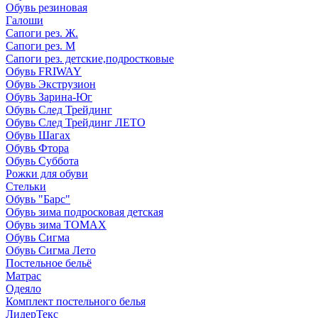
Обувь резиновая
Галоши
Сапоги рез. Ж.
Сапоги рез. М
Сапоги рез. детские,подростковые
Обувь FRIWAY
Обувь Экструзион
Обувь Зарина-Юг
Обувь След Трейдинг
Обувь След Трейдинг ЛЕТО
Обувь Шагах
Обувь Фтора
Обувь Суббота
Рожки для обуви
Стельки
Обувь "Барс"
Обувь зима подросковая детская
Обувь зима ТОМАХ
Обувь Сигма
Обувь Сигма Лето
Постельное бельё
Матрас
Одеяло
Комплект постельного белья
ЛидерТекс