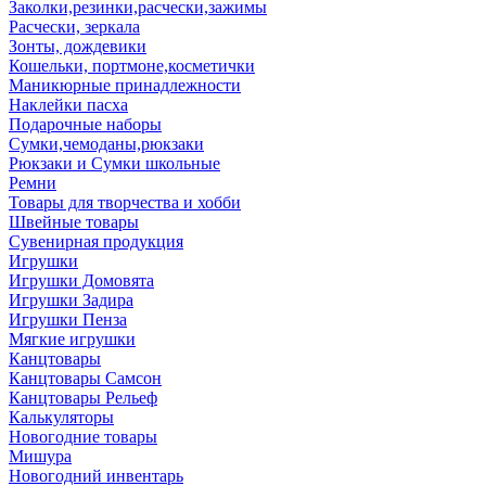
Заколки,резинки,расчески,зажимы
Расчески, зеркала
Зонты, дождевики
Кошельки, портмоне,косметички
Маникюрные принадлежности
Наклейки пасха
Подарочные наборы
Сумки,чемоданы,рюкзаки
Рюкзаки и Сумки школьные
Ремни
Товары для творчества и хобби
Швейные товары
Сувенирная продукция
Игрушки
Игрушки Домовята
Игрушки Задира
Игрушки Пенза
Мягкие игрушки
Канцтовары
Канцтовары Самсон
Канцтовары Рельеф
Калькуляторы
Новогодние товары
Мишура
Новогодний инвентарь