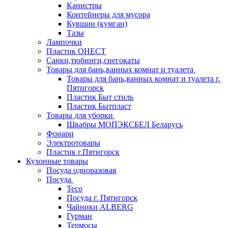
Канистры
Контейнеры для мусора
Кувшин (кумган)
Тазы
Лампочки
Пластик ОНЕСТ
Санки,тюбинги,снегокаты
Товары для бань,ванных комнат и туалета
Товары для бань,ванных комнат и туалета г.
Пятигорск
Пластик Быт стиль
Пластик Бытпласт
Товары для уборки
Швабры МОПЭКСБЕЛ Беларусь
Фонари
Электротовары
Пластик г.Пятигорск
Кухонные товары
Посуда одноразовая
Посуда
Teco
Посуда г. Пятигорск
Чайники ALBERG
Гурман
Термосы