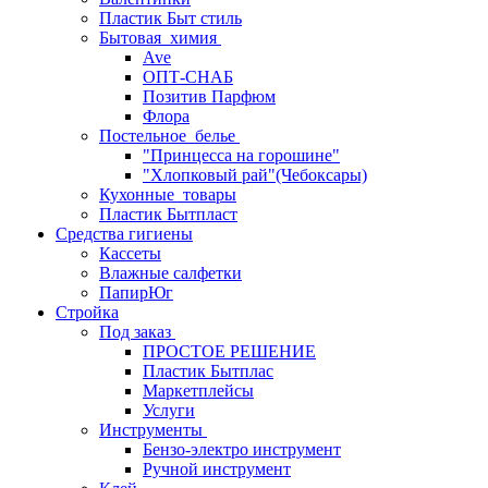
Пластик Быт стиль
Бытовая_химия
Ave
ОПТ-СНАБ
Позитив Парфюм
Флора
Постельное_белье
"Принцесса на горошине"
"Хлопковый рай"(Чебоксары)
Кухонные_товары
Пластик Бытпласт
Средства гигиены
Кассеты
Влажные салфетки
ПапирЮг
Стройка
Под заказ
ПРОСТОЕ РЕШЕНИЕ
Пластик Бытплас
Маркетплейсы
Услуги
Инструменты
Бензо-электро инструмент
Ручной инструмент