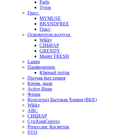
Parlo
Tyron
Грасс
MYMUSE
BRANDFREE
Грасс
Освежители воздуха
Wikky
СИБИАР
GRENDY
Master FRESH
Lamm
Парфюмерия
Южный поток
Прочая быт.химия
Крема ,мази
Аctive Иран
Флора
Волгоград Бытовая Химия (ВБХ)
Wikky
АВС
СИБИАР
СурХимСинтез
Ренессанс Косметик
SVO