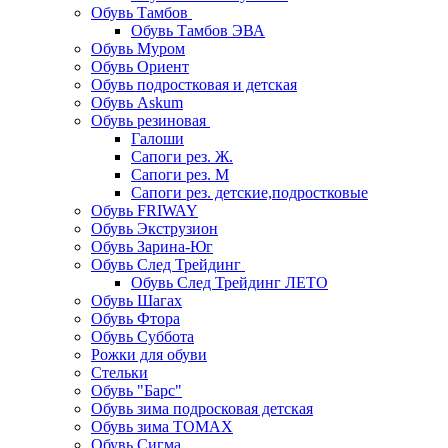
Обувь Тамбов
Обувь Тамбов ЭВА
Обувь Муром
Обувь Ориент
Обувь подростковая и детская
Обувь Askum
Обувь резиновая
Галоши
Сапоги рез. Ж.
Сапоги рез. М
Сапоги рез. детские,подростковые
Обувь FRIWAY
Обувь Экструзион
Обувь Зарина-Юг
Обувь След Трейдинг
Обувь След Трейдинг ЛЕТО
Обувь Шагах
Обувь Фтора
Обувь Суббота
Рожки для обуви
Стельки
Обувь "Барс"
Обувь зима подросковая детская
Обувь зима ТОМАХ
Обувь Сигма