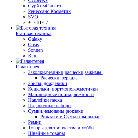
СИБИАР
СурХимСинтез
Ренессанс Косметик
SVO
+ ЕЩЕ 7
Бытовая техника
Galaxy
Oasis
Sonnen
Rion
Галантерея
Заколки,резинки,расчески,зажимы
Расчески, зеркала
Зонты, дождевики
Кошельки, портмоне,косметички
Маникюрные принадлежности
Наклейки пасха
Подарочные наборы
Сумки,чемоданы,рюкзаки
Рюкзаки и Сумки школьные
Ремни
Товары для творчества и хобби
Швейные товары