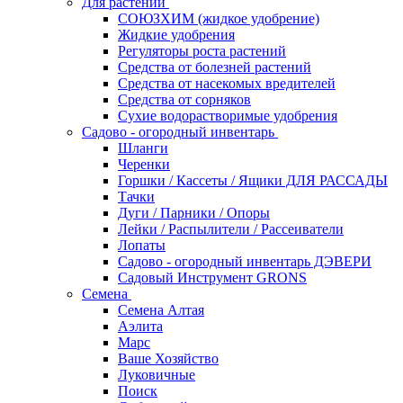
Для растений
СОЮЗХИМ (жидкое удобрение)
Жидкие удобрения
Регуляторы роста растений
Средства от болезней растений
Средства от насекомых вредителей
Средства от сорняков
Сухие водорастворимые удобрения
Садово - огородный инвентарь
Шланги
Черенки
Горшки / Кассеты / Ящики ДЛЯ РАССАДЫ
Тачки
Дуги / Парники / Опоры
Лейки / Распылители / Рассеиватели
Лопаты
Садово - огородный инвентарь ДЭВЕРИ
Садовый Инструмент GRONS
Семена
Семена Алтая
Аэлита
Марс
Ваше Хозяйство
Луковичные
Поиск