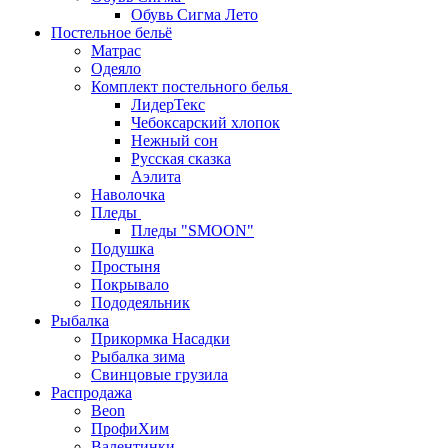
Обувь Сигма Лето
Постельное бельё
Матрас
Одеяло
Комплект постельного белья
ЛидерТекс
Чебоксарский хлопок
Нежный сон
Русская сказка
Аэлита
Наволочка
Пледы
Пледы "SMOON"
Подушка
Простыня
Покрывало
Пододеяльник
Рыбалка
Прикормка Насадки
Рыбалка зима
Свинцовые грузила
Распродажа
Beon
ПрофиХим
Валентинки