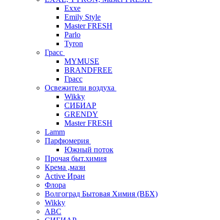
Exxe
Emily Style
Master FRESH
Parlo
Tyron
Грасс
MYMUSE
BRANDFREE
Грасс
Освежители воздуха
Wikky
СИБИАР
GRENDY
Master FRESH
Lamm
Парфюмерия
Южный поток
Прочая быт.химия
Крема ,мази
Аctive Иран
Флора
Волгоград Бытовая Химия (ВБХ)
Wikky
АВС