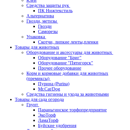
Клей
Средства защиты рук
ПК Нижтекстиль
Альтернатива
Гвозди, метизы
Гвозди
Саморезы
Упаковка
Скотчи, липкие ленты,пленки
Товары для животных
Оборудование и аксессуары для животных
Оборудование "Бриг"
Оборудование "Пятигорск"
Прочее оборудование
Корм и кормовые добавки для животных
(премиксы)
Пурина (Purina)
Mr.Cat/Dog
Средства гигиены и ухода за животными
Товары для сада огорода
Грунт
Параньгинское торфопредприятие
ЭкоТорф
ЛамаТорф
Буйские удобрения