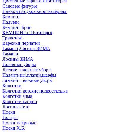
Цветочные горшки г.Пятигорск
Садовые фигуры
Плёнки п/э укрывной материал.
Кемпинг
Надувка
Кемпинг Бриг
КЕМПИНГ г. Пятигорск
Трикотаж
Варежки перчатки
Гамаши,Лосины ЗИМА
Гамаши
Лосины ЗИМА
Головные уборы
Летние головные уборы
Палантины,платки,шарфы
Зимнии головные уборы
Колготки
Колготки детские подростковые
Колготки зима
Колготки капрон
Лосины Лето
Носки
Гольфы
Носки махровые
Носки Х.Б.