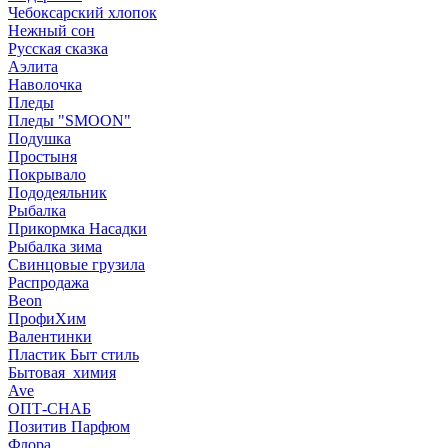
Чебоксарский хлопок
Нежный сон
Русская сказка
Аэлита
Наволочка
Пледы
Пледы "SMOON"
Подушка
Простыня
Покрывало
Пододеяльник
Рыбалка
Прикормка Насадки
Рыбалка зима
Свинцовые грузила
Распродажа
Beon
ПрофиХим
Валентинки
Пластик Быт стиль
Бытовая_химия
Ave
ОПТ-СНАБ
Позитив Парфюм
Флора