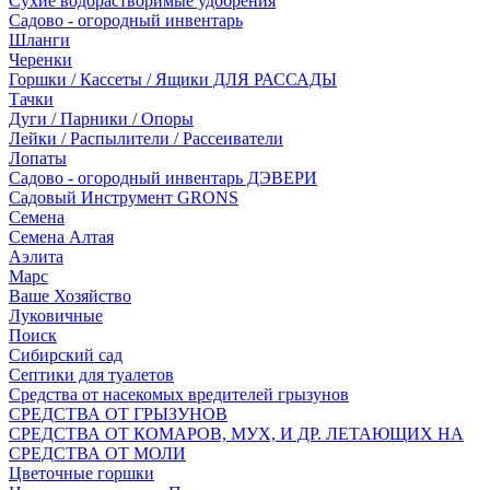
Сухие водорастворимые удобрения
Садово - огородный инвентарь
Шланги
Черенки
Горшки / Кассеты / Ящики ДЛЯ РАССАДЫ
Тачки
Дуги / Парники / Опоры
Лейки / Распылители / Рассеиватели
Лопаты
Садово - огородный инвентарь ДЭВЕРИ
Садовый Инструмент GRONS
Семена
Семена Алтая
Аэлита
Марс
Ваше Хозяйство
Луковичные
Поиск
Сибирский сад
Септики для туалетов
Средства от насекомых вредителей грызунов
СPEДСТВА ОТ ГРЫЗУНОВ
СРЕДСТВА ОТ КОМАРОВ, МУХ, И ДР. ЛЕТАЮЩИХ НА
СРЕДСТВА ОТ МОЛИ
Цветочные горшки