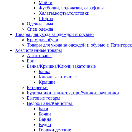
Майки
Футболки, водолазки, сарафаны
Халаты,кофты,толстовки
Шорты
Одежда зима
Спец одежда
Товары для ухода за одеждой и обувью
Крем для обуви
Товары для ухода за одеждой и обувью г. Пятигорск
Хозяйственные товары
Автотовары
Бриг
Банка/Крышка/Ключи закаточные
Банка
Ключи закаточные
Крышка
Батарейки
Будильники, гаджеты, приёмники, наушники
Бытовые товары
Ведро/Тазы/Канистры
Баки
Бочки
Ванна
Ведро
Горшки детские