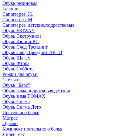
Обувь резиновая
Галоши
Сапоги рез. Ж.
Сапоги рез. М
Сапоги рез. детские,подростковые
Обувь FRIWAY
Обувь Экструзион
Обувь Зарина-Юг
Обувь След Трейдинг
Обувь След Трейдинг ЛЕТО
Обувь Шагах
Обувь Фтора
Обувь Суббота
Рожки для обуви
Стельки
Обувь "Барс"
Обувь зима подросковая детская
Обувь зима ТОМАХ
Обувь Сигма
Обувь Сигма Лето
Постельное бельё
Матрас
Одеяло
Комплект постельного белья
ЛидерТекс