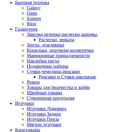
Бытовая техника
Galaxy
Oasis
Sonnen
Rion
Галантерея
Заколки,резинки,расчески,зажимы
Расчески, зеркала
Зонты, дождевики
Кошельки, портмоне,косметички
Маникюрные принадлежности
Наклейки пасха
Подарочные наборы
Сумки,чемоданы,рюкзаки
Рюкзаки и Сумки школьные
Ремни
Товары для творчества и хобби
Швейные товары
Сувенирная продукция
Игрушки
Игрушки Домовята
Игрушки Задира
Игрушки Пенза
Мягкие игрушки
Канцтовары