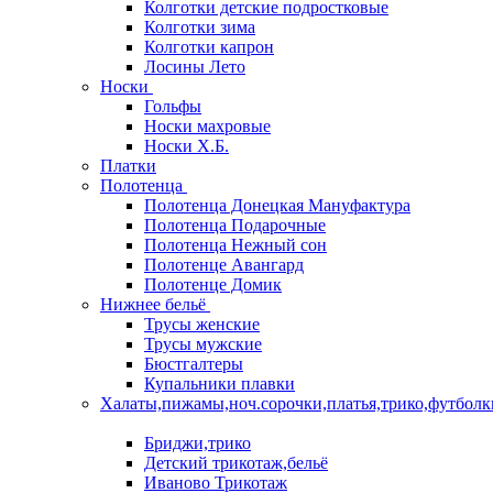
Колготки детские подростковые
Колготки зима
Колготки капрон
Лосины Лето
Носки
Гольфы
Носки махровые
Носки Х.Б.
Платки
Полотенца
Полотенца Донецкая Мануфактура
Полотенца Подарочные
Полотенца Нежный сон
Полотенце Авангард
Полотенце Домик
Нижнее бельё
Трусы женские
Трусы мужские
Бюстгалтеры
Купальники плавки
Халаты,пижамы,ноч.сорочки,платья,трико,футболк
Бриджи,трико
Детский трикотаж,бельё
Иваново Трикотаж