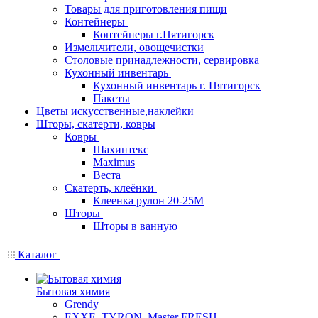
Товары для приготовления пищи
Контейнеры
Контейнеры г.Пятигорск
Измельчители, овощечистки
Столовые принадлежности, сервировка
Кухонный инвентарь
Кухонный инвентарь г. Пятигорск
Пакеты
Цветы искусственные,наклейки
Шторы, скатерти, ковры
Ковры
Шахинтекс
Maximus
Веста
Скатерть, клеёнки
Клеенка рулон 20-25М
Шторы
Шторы в ванную
Каталог
Бытовая химия
Grendy
EXXE, TYRON, Master FRESH