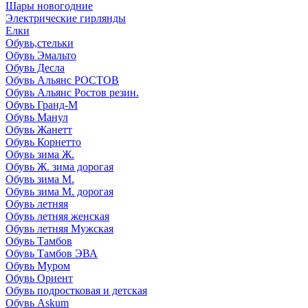
Шары новогодние
Электрические гирлянды
Елки
Обувь,стельки
Обувь Эмальто
Обувь Десла
Обувь Альянс РОСТОВ
Обувь Альянс Ростов резин.
Обувь Гранд-М
Обувь Манул
Обувь Жанетт
Обувь Корнетто
Обувь зима Ж.
Обувь Ж. зима дорогая
Обувь зима М.
Обувь зима М. дорогая
Обувь летняя
Обувь летняя женская
Обувь летняя Мужская
Обувь Тамбов
Обувь Тамбов ЭВА
Обувь Муром
Обувь Ориент
Обувь подростковая и детская
Обувь Askum