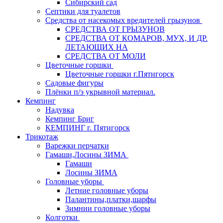
Сибирский сад
Септики для туалетов
Средства от насекомых вредителей грызунов
СPEДСТВА ОТ ГРЫЗУНОВ
СРЕДСТВА ОТ КОМАРОВ, МУХ, И ДР.
ЛЕТАЮЩИХ НА
СРЕДСТВА ОТ МОЛИ
Цветочные горшки
Цветочные горшки г.Пятигорск
Садовые фигуры
Плёнки п/э укрывной материал.
Кемпинг
Надувка
Кемпинг Бриг
КЕМПИНГ г. Пятигорск
Трикотаж
Варежки перчатки
Гамаши,Лосины ЗИМА
Гамаши
Лосины ЗИМА
Головные уборы
Летние головные уборы
Палантины,платки,шарфы
Зимнии головные уборы
Колготки