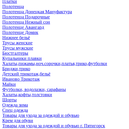
Платки
Полотенца
Полотенца Донецкая Мануфактура
Полотенца Подарочные
Полотенца Нежный сон
Полотенце Авангард
Полотенце Домик
Нижнее бельё
Трусы женские
Трусы мужские
Бюстгалтеры
Купальники плавки
Халаты,пижамы,ноч.сорочки,платья,трико,футболки
Бриджи,трико
Детский трикотаж,бельё
Иваново Трикотаж
Майки
Футболки, водолазки, сарафаны
Халаты,кофты,толстовки
Шорты
Одежда зима
Спец одежда
Товары для ухода за одеждой и обувью
Крем для обуви
Товары для ухода за одеждой и обувью г. Пятигорск