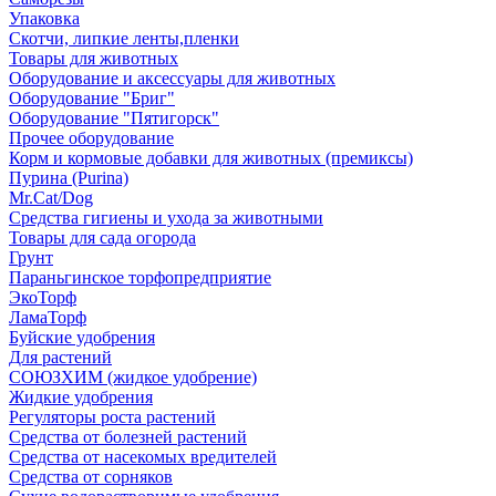
Упаковка
Скотчи, липкие ленты,пленки
Товары для животных
Оборудование и аксессуары для животных
Оборудование "Бриг"
Оборудование "Пятигорск"
Прочее оборудование
Корм и кормовые добавки для животных (премиксы)
Пурина (Purina)
Mr.Cat/Dog
Средства гигиены и ухода за животными
Товары для сада огорода
Грунт
Параньгинское торфопредприятие
ЭкоТорф
ЛамаТорф
Буйские удобрения
Для растений
СОЮЗХИМ (жидкое удобрение)
Жидкие удобрения
Регуляторы роста растений
Средства от болезней растений
Средства от насекомых вредителей
Средства от сорняков