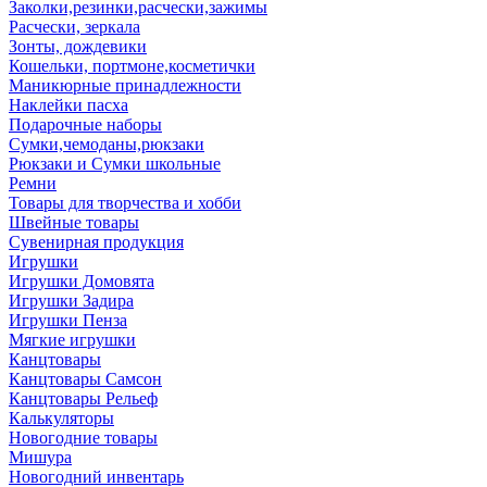
Заколки,резинки,расчески,зажимы
Расчески, зеркала
Зонты, дождевики
Кошельки, портмоне,косметички
Маникюрные принадлежности
Наклейки пасха
Подарочные наборы
Сумки,чемоданы,рюкзаки
Рюкзаки и Сумки школьные
Ремни
Товары для творчества и хобби
Швейные товары
Сувенирная продукция
Игрушки
Игрушки Домовята
Игрушки Задира
Игрушки Пенза
Мягкие игрушки
Канцтовары
Канцтовары Самсон
Канцтовары Рельеф
Калькуляторы
Новогодние товары
Мишура
Новогодний инвентарь