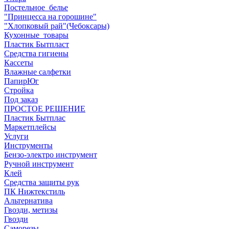
Постельное_белье
"Принцесса на горошине"
"Хлопковый рай"(Чебоксары)
Кухонные_товары
Пластик Бытпласт
Средства гигиены
Кассеты
Влажные салфетки
ПапирЮг
Стройка
Под заказ
ПРОСТОЕ РЕШЕНИЕ
Пластик Бытплас
Маркетплейсы
Услуги
Инструменты
Бензо-электро инструмент
Ручной инструмент
Клей
Средства защиты рук
ПК Нижтекстиль
Альтернатива
Гвозди, метизы
Гвозди
Саморезы