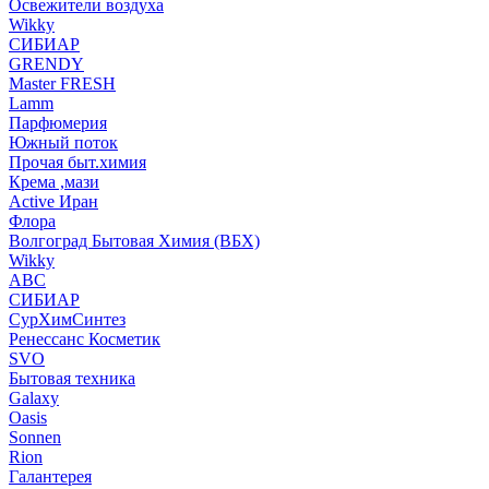
Освежители воздуха
Wikky
СИБИАР
GRENDY
Master FRESH
Lamm
Парфюмерия
Южный поток
Прочая быт.химия
Крема ,мази
Аctive Иран
Флора
Волгоград Бытовая Химия (ВБХ)
Wikky
АВС
СИБИАР
СурХимСинтез
Ренессанс Косметик
SVO
Бытовая техника
Galaxy
Oasis
Sonnen
Rion
Галантерея