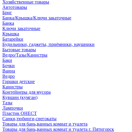
Хозяйственные товары
Автотовары
Бриг
Банка/Крышка/Ключи закаточные
Банка
Ключи закаточные
Крышка
Батарейки
Будильники, гаджеты, приёмники, наушники
Бытовые товары
Ведро/Тазы/Канистры
Баки
Бочки
Ванна
Ведро
Горшки детские
Канистры
Контейнеры для мусора
Кувшин (кумган)
Тазы
Лампочки
Пластик ОНЕСТ
Санки,тюбинги,снегокаты
Товары для бань,ванных комнат и туалета
Товары для бань,ванных комнат и туалета г. Пятигорск