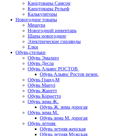
Канцтовары Самсон
Канцтовары Рельеф
Калькуляторы
Новогодние товары
Мишура
Новогодний инвентарь
Шары новогодние
Электрические гирлянды
Елки
Обувь,стельки
Обувь Эмальто
Обувь Десла
Обувь Альянс РОСТОВ
Обувь Альянс Ростов резин.
Обувь Гранд-М
Обувь Манул
Обувь Жанетт
Обувь Корнетто
Обувь зима Ж.
Обувь Ж. зима дорогая
Обувь зима М.
Обувь зима М. дорогая
Обувь летняя
Обувь летняя женская
Обувь летняя Мужская