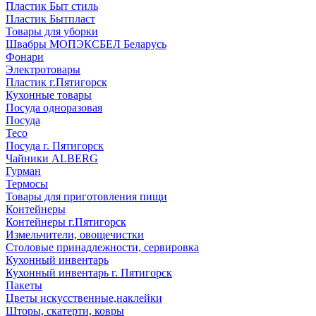
Пластик Быт стиль
Пластик Бытпласт
Товары для уборки
Швабры МОПЭКСБЕЛ Беларусь
Фонари
Электротовары
Пластик г.Пятигорск
Кухонные товары
Посуда одноразовая
Посуда
Teco
Посуда г. Пятигорск
Чайники ALBERG
Гурман
Термосы
Товары для приготовления пищи
Контейнеры
Контейнеры г.Пятигорск
Измельчители, овощечистки
Столовые принадлежности, сервировка
Кухонный инвентарь
Кухонный инвентарь г. Пятигорск
Пакеты
Цветы искусственные,наклейки
Шторы, скатерти, ковры