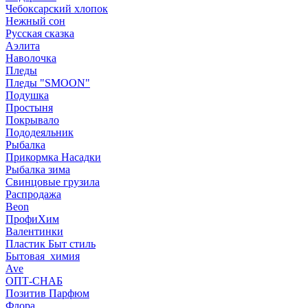
Чебоксарский хлопок
Нежный сон
Русская сказка
Аэлита
Наволочка
Пледы
Пледы "SMOON"
Подушка
Простыня
Покрывало
Пододеяльник
Рыбалка
Прикормка Насадки
Рыбалка зима
Свинцовые грузила
Распродажа
Beon
ПрофиХим
Валентинки
Пластик Быт стиль
Бытовая_химия
Ave
ОПТ-СНАБ
Позитив Парфюм
Флора