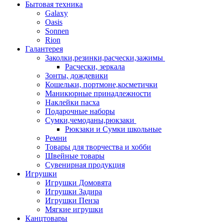
Бытовая техника
Galaxy
Oasis
Sonnen
Rion
Галантерея
Заколки,резинки,расчески,зажимы
Расчески, зеркала
Зонты, дождевики
Кошельки, портмоне,косметички
Маникюрные принадлежности
Наклейки пасха
Подарочные наборы
Сумки,чемоданы,рюкзаки
Рюкзаки и Сумки школьные
Ремни
Товары для творчества и хобби
Швейные товары
Сувенирная продукция
Игрушки
Игрушки Домовята
Игрушки Задира
Игрушки Пенза
Мягкие игрушки
Канцтовары