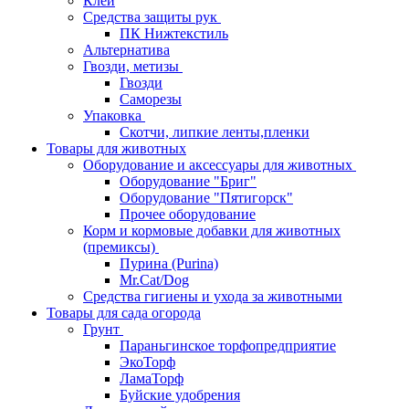
Клей
Средства защиты рук
ПК Нижтекстиль
Альтернатива
Гвозди, метизы
Гвозди
Саморезы
Упаковка
Скотчи, липкие ленты,пленки
Товары для животных
Оборудование и аксессуары для животных
Оборудование "Бриг"
Оборудование "Пятигорск"
Прочее оборудование
Корм и кормовые добавки для животных
(премиксы)
Пурина (Purina)
Mr.Cat/Dog
Средства гигиены и ухода за животными
Товары для сада огорода
Грунт
Параньгинское торфопредприятие
ЭкоТорф
ЛамаТорф
Буйские удобрения