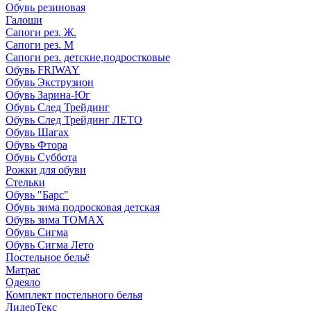
Обувь резиновая
Галоши
Сапоги рез. Ж.
Сапоги рез. М
Сапоги рез. детские,подростковые
Обувь FRIWAY
Обувь Экструзион
Обувь Зарина-Юг
Обувь След Трейдинг
Обувь След Трейдинг ЛЕТО
Обувь Шагах
Обувь Фтора
Обувь Суббота
Рожки для обуви
Стельки
Обувь "Барс"
Обувь зима подросковая детская
Обувь зима ТОМАХ
Обувь Сигма
Обувь Сигма Лето
Постельное бельё
Матрас
Одеяло
Комплект постельного белья
ЛидерТекс