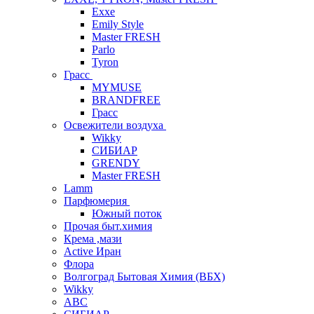
Exxe
Emily Style
Master FRESH
Parlo
Tyron
Грасс
MYMUSE
BRANDFREE
Грасс
Освежители воздуха
Wikky
СИБИАР
GRENDY
Master FRESH
Lamm
Парфюмерия
Южный поток
Прочая быт.химия
Крема ,мази
Аctive Иран
Флора
Волгоград Бытовая Химия (ВБХ)
Wikky
АВС