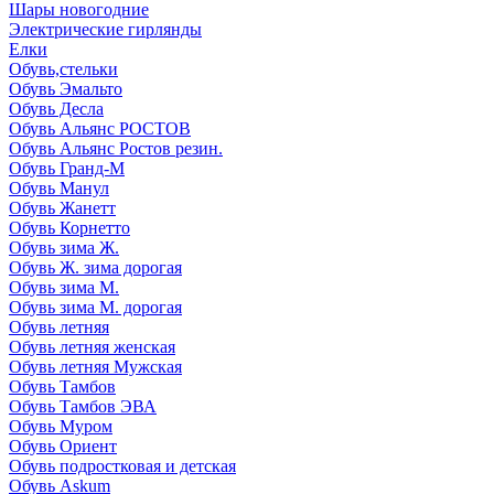
Шары новогодние
Электрические гирлянды
Елки
Обувь,стельки
Обувь Эмальто
Обувь Десла
Обувь Альянс РОСТОВ
Обувь Альянс Ростов резин.
Обувь Гранд-М
Обувь Манул
Обувь Жанетт
Обувь Корнетто
Обувь зима Ж.
Обувь Ж. зима дорогая
Обувь зима М.
Обувь зима М. дорогая
Обувь летняя
Обувь летняя женская
Обувь летняя Мужская
Обувь Тамбов
Обувь Тамбов ЭВА
Обувь Муром
Обувь Ориент
Обувь подростковая и детская
Обувь Askum