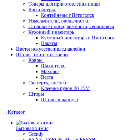
Товары для приготовления пищи
Контейнеры
Контейнеры г.Пятигорск
Измельчители, овощечистки
Столовые принадлежности, сервировка
Кухонный инвентарь
Кухонный инвентарь г. Пятигорск
Пакеты
Цветы искусственные,наклейки
Шторы, скатерти, ковры
Ковры
Шахинтекс
Maximus
Веста
Скатерть, клеёнки
Клеенка рулон 20-25М
Шторы
Шторы в ванную
Каталог
Бытовая химия
Grendy
EXXE, TYRON, Master FRESH