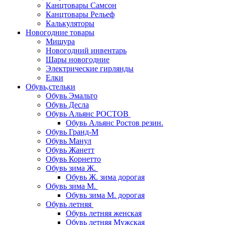
Канцтовары Самсон
Канцтовары Рельеф
Калькуляторы
Новогодние товары
Мишура
Новогодний инвентарь
Шары новогодние
Электрические гирлянды
Елки
Обувь,стельки
Обувь Эмальто
Обувь Десла
Обувь Альянс РОСТОВ
Обувь Альянс Ростов резин.
Обувь Гранд-М
Обувь Манул
Обувь Жанетт
Обувь Корнетто
Обувь зима Ж.
Обувь Ж. зима дорогая
Обувь зима М.
Обувь зима М. дорогая
Обувь летняя
Обувь летняя женская
Обувь летняя Мужская