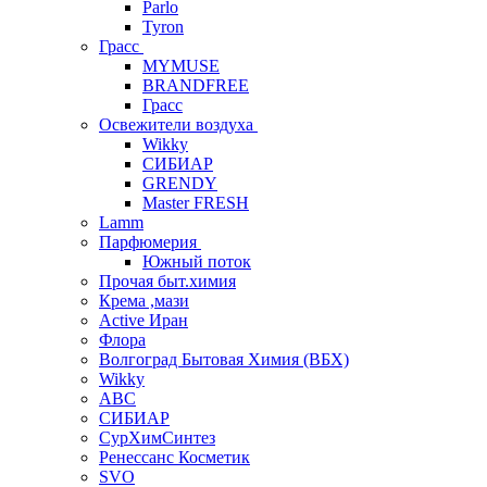
Parlo
Tyron
Грасс
MYMUSE
BRANDFREE
Грасс
Освежители воздуха
Wikky
СИБИАР
GRENDY
Master FRESH
Lamm
Парфюмерия
Южный поток
Прочая быт.химия
Крема ,мази
Аctive Иран
Флора
Волгоград Бытовая Химия (ВБХ)
Wikky
АВС
СИБИАР
СурХимСинтез
Ренессанс Косметик
SVO