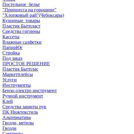
Постельное_белье
"Принцесса на горошине"
"Хлопковый рай"(Чебоксары)
Кухонные_товары
Пластик Бытпласт
Средства гигиены
Кассеты
Влажные салфетки
ПапирЮг
Стройка
Под заказ
ПРОСТОЕ РЕШЕНИЕ
Пластик Бытплас
Маркетплейсы
Услуги
Инструменты
Бензо-электро инструмент
Ручной инструмент
Клей
Средства защиты рук
ПК Нижтекстиль
Альтернатива
Гвозди, метизы
Гвозди
Саморезы