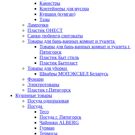
Канистры
Контейнеры для мусора
Кувшин (кумган)
Тазы
Лампочки
Пластик ОНЕСТ
Санки,тюбинги,снегокаты
Товары для бань,ванных комнат и туалета
Товары для бань,ванных комнат и туалета г.
Пятигорск
Пластик Быт стиль
Пластик Бытпласт
Товары для уборки
Швабры МОПЭКСБЕЛ Беларусь
Фонари
Электротовары
Пластик г.Пятигорск
Кухонные товары
Посуда одноразовая
Посуда
Teco
Посуда г. Пятигорск
Чайники ALBERG
Гурман
Термосы