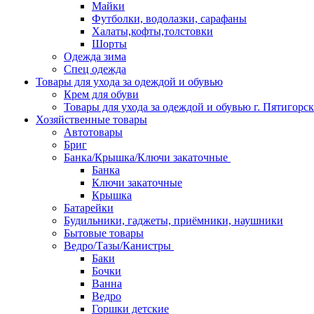
Майки
Футболки, водолазки, сарафаны
Халаты,кофты,толстовки
Шорты
Одежда зима
Спец одежда
Товары для ухода за одеждой и обувью
Крем для обуви
Товары для ухода за одеждой и обувью г. Пятигорск
Хозяйственные товары
Автотовары
Бриг
Банка/Крышка/Ключи закаточные
Банка
Ключи закаточные
Крышка
Батарейки
Будильники, гаджеты, приёмники, наушники
Бытовые товары
Ведро/Тазы/Канистры
Баки
Бочки
Ванна
Ведро
Горшки детские