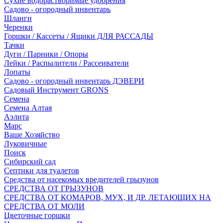
Сухие водорастворимые удобрения
Садово - огородный инвентарь
Шланги
Черенки
Горшки / Кассеты / Ящики ДЛЯ РАССАДЫ
Тачки
Дуги / Парники / Опоры
Лейки / Распылители / Рассеиватели
Лопаты
Садово - огородный инвентарь ДЭВЕРИ
Садовый Инструмент GRONS
Семена
Семена Алтая
Аэлита
Марс
Ваше Хозяйство
Луковичные
Поиск
Сибирский сад
Септики для туалетов
Средства от насекомых вредителей грызунов
СPEДСТВА ОТ ГРЫЗУНОВ
СРЕДСТВА ОТ КОМАРОВ, МУХ, И ДР. ЛЕТАЮЩИХ НА
СРЕДСТВА ОТ МОЛИ
Цветочные горшки