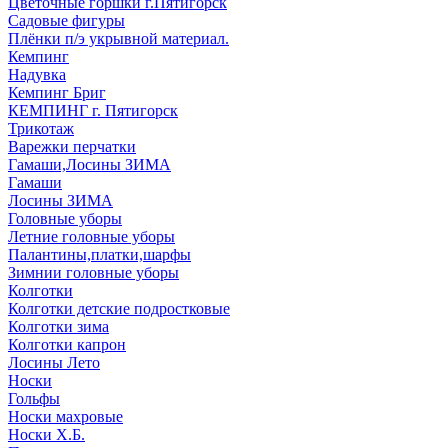
Цветочные горшки г.Пятигорск
Садовые фигуры
Плёнки п/э укрывной материал.
Кемпинг
Надувка
Кемпинг Бриг
КЕМПИНГ г. Пятигорск
Трикотаж
Варежки перчатки
Гамаши,Лосины ЗИМА
Гамаши
Лосины ЗИМА
Головные уборы
Летние головные уборы
Палантины,платки,шарфы
Зимнии головные уборы
Колготки
Колготки детские подростковые
Колготки зима
Колготки капрон
Лосины Лето
Носки
Гольфы
Носки махровые
Носки Х.Б.