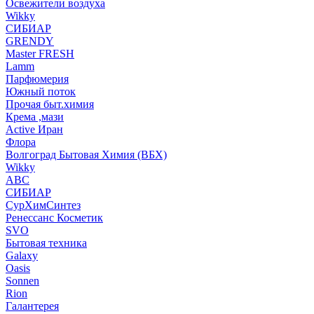
Освежители воздуха
Wikky
СИБИАР
GRENDY
Master FRESH
Lamm
Парфюмерия
Южный поток
Прочая быт.химия
Крема ,мази
Аctive Иран
Флора
Волгоград Бытовая Химия (ВБХ)
Wikky
АВС
СИБИАР
СурХимСинтез
Ренессанс Косметик
SVO
Бытовая техника
Galaxy
Oasis
Sonnen
Rion
Галантерея