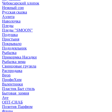
Чебоксарский хлопок
Нежный сон
Русская сказка
Аэлита
Наволочка
Пледы
Пледы "SMOON"
Подушка
Простыня
Покрывало
Пододеяльник
Рыбалка
Прикормка Насадки
Рыбалка зима
Свинцовые грузила
Распродажа
Beon
ПрофиХим
Валентинки
Пластик Быт стиль
Бытовая_химия
Ave
ОПТ-СНАБ
Позитив Парфюм
Флора