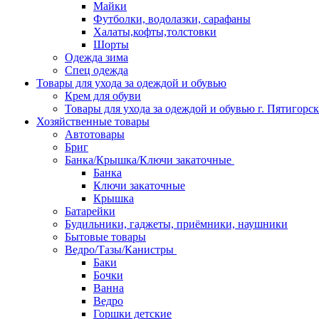
Майки
Футболки, водолазки, сарафаны
Халаты,кофты,толстовки
Шорты
Одежда зима
Спец одежда
Товары для ухода за одеждой и обувью
Крем для обуви
Товары для ухода за одеждой и обувью г. Пятигорск
Хозяйственные товары
Автотовары
Бриг
Банка/Крышка/Ключи закаточные
Банка
Ключи закаточные
Крышка
Батарейки
Будильники, гаджеты, приёмники, наушники
Бытовые товары
Ведро/Тазы/Канистры
Баки
Бочки
Ванна
Ведро
Горшки детские