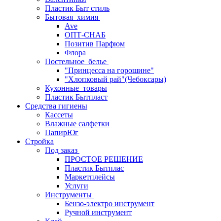
Пластик Быт стиль
Бытовая_химия
Ave
ОПТ-СНАБ
Позитив Парфюм
Флора
Постельное_белье
"Принцесса на горошине"
"Хлопковый рай"(Чебоксары)
Кухонные_товары
Пластик Бытпласт
Средства гигиены
Кассеты
Влажные салфетки
ПапирЮг
Стройка
Под заказ
ПРОСТОЕ РЕШЕНИЕ
Пластик Бытплас
Маркетплейсы
Услуги
Инструменты
Бензо-электро инструмент
Ручной инструмент