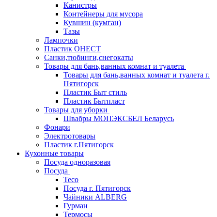
Канистры
Контейнеры для мусора
Кувшин (кумган)
Тазы
Лампочки
Пластик ОНЕСТ
Санки,тюбинги,снегокаты
Товары для бань,ванных комнат и туалета
Товары для бань,ванных комнат и туалета г.
Пятигорск
Пластик Быт стиль
Пластик Бытпласт
Товары для уборки
Швабры МОПЭКСБЕЛ Беларусь
Фонари
Электротовары
Пластик г.Пятигорск
Кухонные товары
Посуда одноразовая
Посуда
Teco
Посуда г. Пятигорск
Чайники ALBERG
Гурман
Термосы