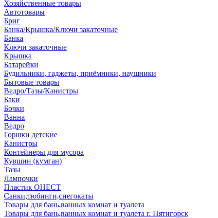
Хозяйственные товары
Автотовары
Бриг
Банка/Крышка/Ключи закаточные
Банка
Ключи закаточные
Крышка
Батарейки
Будильники, гаджеты, приёмники, наушники
Бытовые товары
Ведро/Тазы/Канистры
Баки
Бочки
Ванна
Ведро
Горшки детские
Канистры
Контейнеры для мусора
Кувшин (кумган)
Тазы
Лампочки
Пластик ОНЕСТ
Санки,тюбинги,снегокаты
Товары для бань,ванных комнат и туалета
Товары для бань,ванных комнат и туалета г. Пятигорск