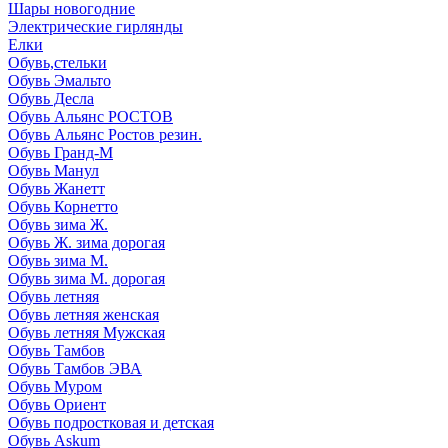
Шары новогодние
Электрические гирлянды
Елки
Обувь,стельки
Обувь Эмальто
Обувь Десла
Обувь Альянс РОСТОВ
Обувь Альянс Ростов резин.
Обувь Гранд-М
Обувь Манул
Обувь Жанетт
Обувь Корнетто
Обувь зима Ж.
Обувь Ж. зима дорогая
Обувь зима М.
Обувь зима М. дорогая
Обувь летняя
Обувь летняя женская
Обувь летняя Мужская
Обувь Тамбов
Обувь Тамбов ЭВА
Обувь Муром
Обувь Ориент
Обувь подростковая и детская
Обувь Askum