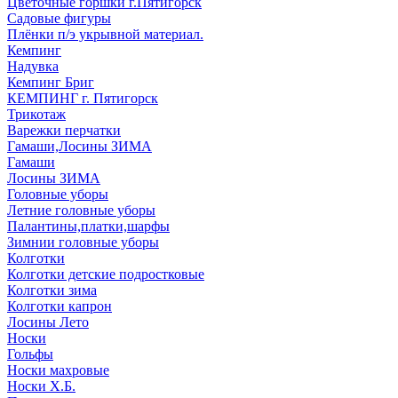
Цветочные горшки г.Пятигорск
Садовые фигуры
Плёнки п/э укрывной материал.
Кемпинг
Надувка
Кемпинг Бриг
КЕМПИНГ г. Пятигорск
Трикотаж
Варежки перчатки
Гамаши,Лосины ЗИМА
Гамаши
Лосины ЗИМА
Головные уборы
Летние головные уборы
Палантины,платки,шарфы
Зимнии головные уборы
Колготки
Колготки детские подростковые
Колготки зима
Колготки капрон
Лосины Лето
Носки
Гольфы
Носки махровые
Носки Х.Б.