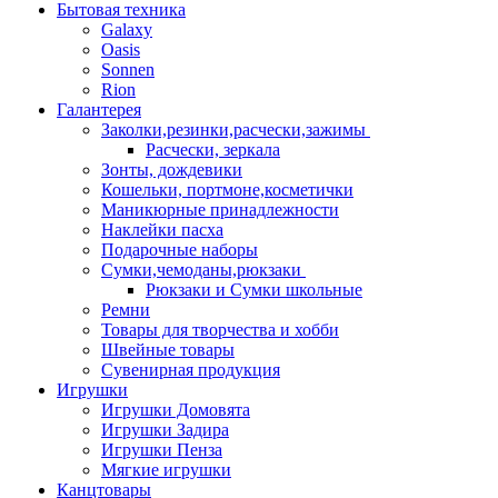
Бытовая техника
Galaxy
Oasis
Sonnen
Rion
Галантерея
Заколки,резинки,расчески,зажимы
Расчески, зеркала
Зонты, дождевики
Кошельки, портмоне,косметички
Маникюрные принадлежности
Наклейки пасха
Подарочные наборы
Сумки,чемоданы,рюкзаки
Рюкзаки и Сумки школьные
Ремни
Товары для творчества и хобби
Швейные товары
Сувенирная продукция
Игрушки
Игрушки Домовята
Игрушки Задира
Игрушки Пенза
Мягкие игрушки
Канцтовары