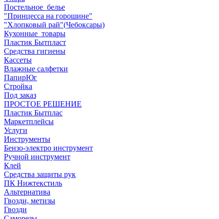
Постельное_белье
"Принцесса на горошине"
"Хлопковый рай"(Чебоксары)
Кухонные_товары
Пластик Бытпласт
Средства гигиены
Кассеты
Влажные салфетки
ПапирЮг
Стройка
Под заказ
ПРОСТОЕ РЕШЕНИЕ
Пластик Бытплас
Маркетплейсы
Услуги
Инструменты
Бензо-электро инструмент
Ручной инструмент
Клей
Средства защиты рук
ПК Нижтекстиль
Альтернатива
Гвозди, метизы
Гвозди
Саморезы