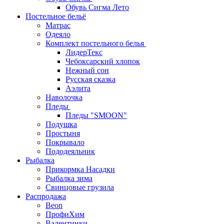
Обувь Сигма Лето
Постельное бельё
Матрас
Одеяло
Комплект постельного белья
ЛидерТекс
Чебоксарский хлопок
Нежный сон
Русская сказка
Аэлита
Наволочка
Пледы
Пледы "SMOON"
Подушка
Простыня
Покрывало
Пододеяльник
Рыбалка
Прикормка Насадки
Рыбалка зима
Свинцовые грузила
Распродажа
Beon
ПрофиХим
Валентинки