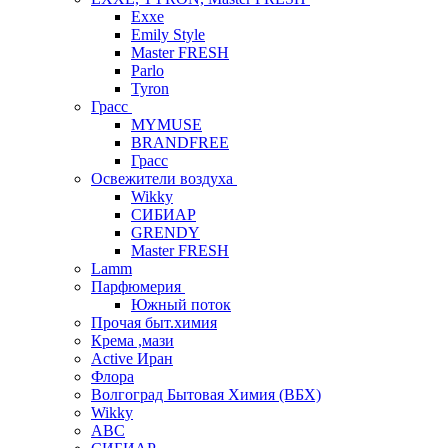
Exxe
Emily Style
Master FRESH
Parlo
Tyron
Грасс
MYMUSE
BRANDFREE
Грасс
Освежители воздуха
Wikky
СИБИАР
GRENDY
Master FRESH
Lamm
Парфюмерия
Южный поток
Прочая быт.химия
Крема ,мази
Аctive Иран
Флора
Волгоград Бытовая Химия (ВБХ)
Wikky
АВС