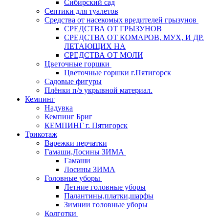
Сибирский сад
Септики для туалетов
Средства от насекомых вредителей грызунов
СPEДСТВА ОТ ГРЫЗУНОВ
СРЕДСТВА ОТ КОМАРОВ, МУХ, И ДР.
ЛЕТАЮЩИХ НА
СРЕДСТВА ОТ МОЛИ
Цветочные горшки
Цветочные горшки г.Пятигорск
Садовые фигуры
Плёнки п/э укрывной материал.
Кемпинг
Надувка
Кемпинг Бриг
КЕМПИНГ г. Пятигорск
Трикотаж
Варежки перчатки
Гамаши,Лосины ЗИМА
Гамаши
Лосины ЗИМА
Головные уборы
Летние головные уборы
Палантины,платки,шарфы
Зимнии головные уборы
Колготки