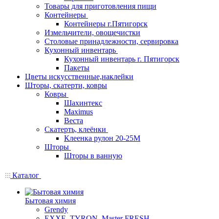
Товары для приготовления пищи
Контейнеры
Контейнеры г.Пятигорск
Измельчители, овощечистки
Столовые принадлежности, сервировка
Кухонный инвентарь
Кухонный инвентарь г. Пятигорск
Пакеты
Цветы искусственные,наклейки
Шторы, скатерти, ковры
Ковры
Шахинтекс
Maximus
Веста
Скатерть, клеёнки
Клеенка рулон 20-25М
Шторы
Шторы в ванную
Каталог
Бытовая химия
Grendy
EXXE, TYRON, Master FRESH