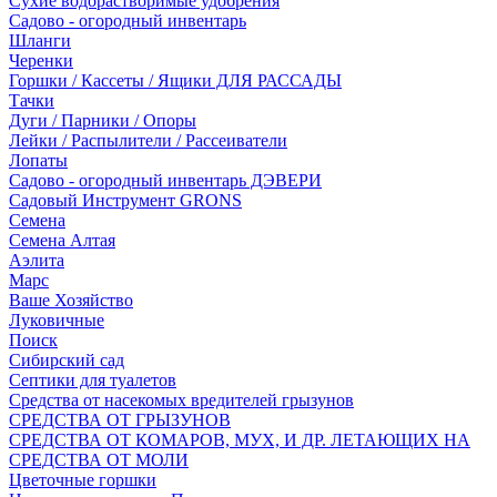
Сухие водорастворимые удобрения
Садово - огородный инвентарь
Шланги
Черенки
Горшки / Кассеты / Ящики ДЛЯ РАССАДЫ
Тачки
Дуги / Парники / Опоры
Лейки / Распылители / Рассеиватели
Лопаты
Садово - огородный инвентарь ДЭВЕРИ
Садовый Инструмент GRONS
Семена
Семена Алтая
Аэлита
Марс
Ваше Хозяйство
Луковичные
Поиск
Сибирский сад
Септики для туалетов
Средства от насекомых вредителей грызунов
СPEДСТВА ОТ ГРЫЗУНОВ
СРЕДСТВА ОТ КОМАРОВ, МУХ, И ДР. ЛЕТАЮЩИХ НА
СРЕДСТВА ОТ МОЛИ
Цветочные горшки