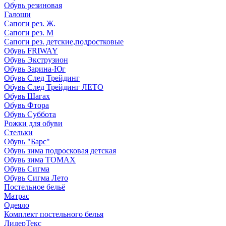
Обувь резиновая
Галоши
Сапоги рез. Ж.
Сапоги рез. М
Сапоги рез. детские,подростковые
Обувь FRIWAY
Обувь Экструзион
Обувь Зарина-Юг
Обувь След Трейдинг
Обувь След Трейдинг ЛЕТО
Обувь Шагах
Обувь Фтора
Обувь Суббота
Рожки для обуви
Стельки
Обувь "Барс"
Обувь зима подросковая детская
Обувь зима ТОМАХ
Обувь Сигма
Обувь Сигма Лето
Постельное бельё
Матрас
Одеяло
Комплект постельного белья
ЛидерТекс