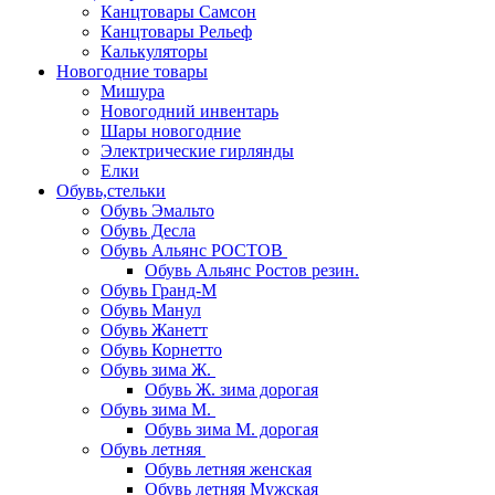
Канцтовары Самсон
Канцтовары Рельеф
Калькуляторы
Новогодние товары
Мишура
Новогодний инвентарь
Шары новогодние
Электрические гирлянды
Елки
Обувь,стельки
Обувь Эмальто
Обувь Десла
Обувь Альянс РОСТОВ
Обувь Альянс Ростов резин.
Обувь Гранд-М
Обувь Манул
Обувь Жанетт
Обувь Корнетто
Обувь зима Ж.
Обувь Ж. зима дорогая
Обувь зима М.
Обувь зима М. дорогая
Обувь летняя
Обувь летняя женская
Обувь летняя Мужская