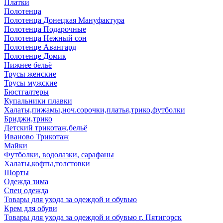
Платки
Полотенца
Полотенца Донецкая Мануфактура
Полотенца Подарочные
Полотенца Нежный сон
Полотенце Авангард
Полотенце Домик
Нижнее бельё
Трусы женские
Трусы мужские
Бюстгалтеры
Купальники плавки
Халаты,пижамы,ноч.сорочки,платья,трико,футболки
Бриджи,трико
Детский трикотаж,бельё
Иваново Трикотаж
Майки
Футболки, водолазки, сарафаны
Халаты,кофты,толстовки
Шорты
Одежда зима
Спец одежда
Товары для ухода за одеждой и обувью
Крем для обуви
Товары для ухода за одеждой и обувью г. Пятигорск