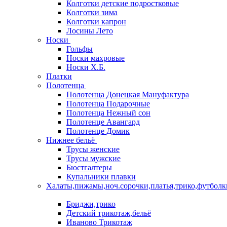
Колготки детские подростковые
Колготки зима
Колготки капрон
Лосины Лето
Носки
Гольфы
Носки махровые
Носки Х.Б.
Платки
Полотенца
Полотенца Донецкая Мануфактура
Полотенца Подарочные
Полотенца Нежный сон
Полотенце Авангард
Полотенце Домик
Нижнее бельё
Трусы женские
Трусы мужские
Бюстгалтеры
Купальники плавки
Халаты,пижамы,ноч.сорочки,платья,трико,футболк
Бриджи,трико
Детский трикотаж,бельё
Иваново Трикотаж