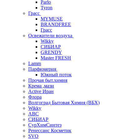
Parlo
Tyron
Грасс
MYMUSE
BRANDFREE
Грасс
Освежители воздуха
Wikky
СИБИАР
GRENDY
Master FRESH
Lamm
Парфюмерия
Южный поток
Прочая быт.химия
Крема ,мази
Аctive Иран
Флора
Волгоград Бытовая Химия (ВБХ)
Wikky
АВС
СИБИАР
СурХимСинтез
Ренессанс Косметик
SVO