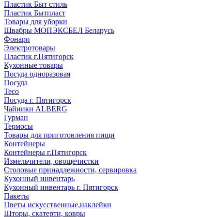
Пластик Быт стиль
Пластик Бытпласт
Товары для уборки
Швабры МОПЭКСБЕЛ Беларусь
Фонари
Электротовары
Пластик г.Пятигорск
Кухонные товары
Посуда одноразовая
Посуда
Teco
Посуда г. Пятигорск
Чайники ALBERG
Гурман
Термосы
Товары для приготовления пищи
Контейнеры
Контейнеры г.Пятигорск
Измельчители, овощечистки
Столовые принадлежности, сервировка
Кухонный инвентарь
Кухонный инвентарь г. Пятигорск
Пакеты
Цветы искусственные,наклейки
Шторы, скатерти, ковры