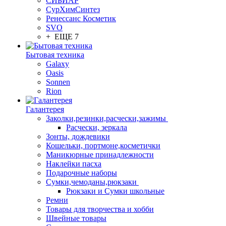
СИБИАР
СурХимСинтез
Ренессанс Косметик
SVO
+ ЕЩЕ 7
Бытовая техника
Galaxy
Oasis
Sonnen
Rion
Галантерея
Заколки,резинки,расчески,зажимы
Расчески, зеркала
Зонты, дождевики
Кошельки, портмоне,косметички
Маникюрные принадлежности
Наклейки пасха
Подарочные наборы
Сумки,чемоданы,рюкзаки
Рюкзаки и Сумки школьные
Ремни
Товары для творчества и хобби
Швейные товары