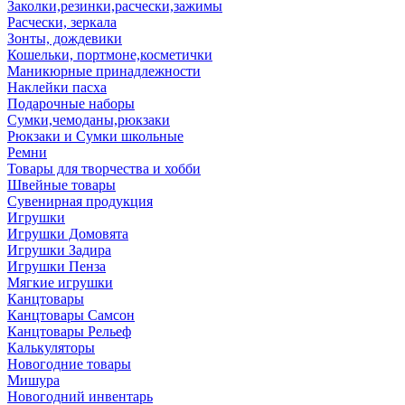
Заколки,резинки,расчески,зажимы
Расчески, зеркала
Зонты, дождевики
Кошельки, портмоне,косметички
Маникюрные принадлежности
Наклейки пасха
Подарочные наборы
Сумки,чемоданы,рюкзаки
Рюкзаки и Сумки школьные
Ремни
Товары для творчества и хобби
Швейные товары
Сувенирная продукция
Игрушки
Игрушки Домовята
Игрушки Задира
Игрушки Пенза
Мягкие игрушки
Канцтовары
Канцтовары Самсон
Канцтовары Рельеф
Калькуляторы
Новогодние товары
Мишура
Новогодний инвентарь