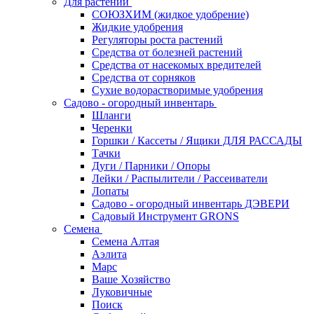
Для растений
СОЮЗХИМ (жидкое удобрение)
Жидкие удобрения
Регуляторы роста растений
Средства от болезней растений
Средства от насекомых вредителей
Средства от сорняков
Сухие водорастворимые удобрения
Садово - огородный инвентарь
Шланги
Черенки
Горшки / Кассеты / Ящики ДЛЯ РАССАДЫ
Тачки
Дуги / Парники / Опоры
Лейки / Распылители / Рассеиватели
Лопаты
Садово - огородный инвентарь ДЭВЕРИ
Садовый Инструмент GRONS
Семена
Семена Алтая
Аэлита
Марс
Ваше Хозяйство
Луковичные
Поиск