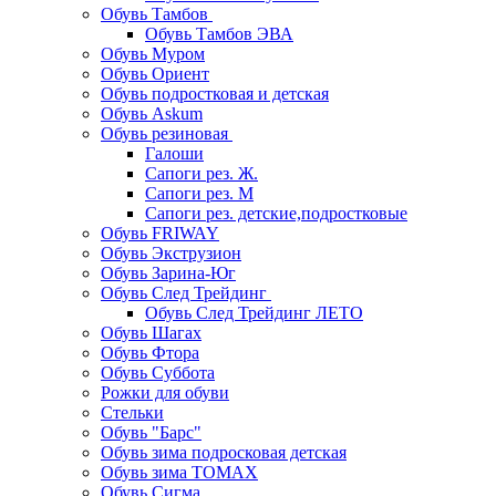
Обувь Тамбов
Обувь Тамбов ЭВА
Обувь Муром
Обувь Ориент
Обувь подростковая и детская
Обувь Askum
Обувь резиновая
Галоши
Сапоги рез. Ж.
Сапоги рез. М
Сапоги рез. детские,подростковые
Обувь FRIWAY
Обувь Экструзион
Обувь Зарина-Юг
Обувь След Трейдинг
Обувь След Трейдинг ЛЕТО
Обувь Шагах
Обувь Фтора
Обувь Суббота
Рожки для обуви
Стельки
Обувь "Барс"
Обувь зима подросковая детская
Обувь зима ТОМАХ
Обувь Сигма