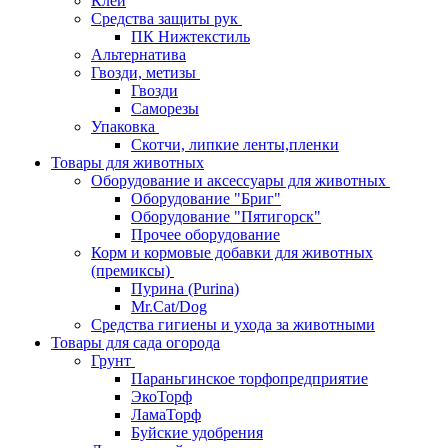
Клей
Средства защиты рук
ПК Нижтекстиль
Альтернатива
Гвозди, метизы
Гвозди
Саморезы
Упаковка
Скотчи, липкие ленты,пленки
Товары для животных
Оборудование и аксессуары для животных
Оборудование "Бриг"
Оборудование "Пятигорск"
Прочее оборудование
Корм и кормовые добавки для животных
(премиксы)
Пурина (Purina)
Mr.Cat/Dog
Средства гигиены и ухода за животными
Товары для сада огорода
Грунт
Параньгинское торфопредприятие
ЭкоТорф
ЛамаТорф
Буйские удобрения