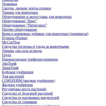
Упаковка
Скотчи, липкие ленты,пленки
Товары для животных
Оборудование и аксессуары для животных
Оборудование "Бриг"
Оборудование "Пятигорск"
Прочее оборудование
Корм и кормовые добавки для животных (премиксы)
Пурина (Purina)
Mr.Cat/Dog
Средства гигиены и ухода за животными
Товары для сада огорода
Грунт
Параньгинское торфопредприятие
ЭкоТорф
ЛамаТорф
Буйские удобрения
Для растений
СОЮЗХИМ (жидкое удобрение)
Жидкие удобрения
Регуляторы роста растений
Средства от болезней растений
Средства от насекомых вредителей
Средства от сорняков