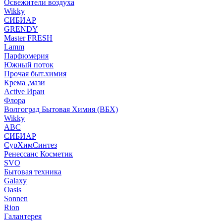
Освежители воздуха
Wikky
СИБИАР
GRENDY
Master FRESH
Lamm
Парфюмерия
Южный поток
Прочая быт.химия
Крема ,мази
Аctive Иран
Флора
Волгоград Бытовая Химия (ВБХ)
Wikky
АВС
СИБИАР
СурХимСинтез
Ренессанс Косметик
SVO
Бытовая техника
Galaxy
Oasis
Sonnen
Rion
Галантерея