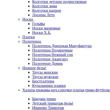
Колготки детские подростковые
Колготки зима
Колготки капрон
Лосины Лето
Носки
Гольфы
Носки махровые
Носки Х.Б.
Платки
Полотенца
Полотенца Донецкая Мануфактура
Полотенца Подарочные
Полотенца Нежный сон
Полотенце Авангард
Полотенце Домик
Нижнее бельё
Трусы женские
Трусы мужские
Бюстгалтеры
Купальники плавки
Халаты,пижамы,ноч.сорочки,платья,трико,футболк
Бриджи,трико
Детский трикотаж,бельё
Иваново Трикотаж