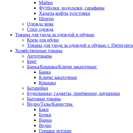
Майки
Футболки, водолазки, сарафаны
Халаты,кофты,толстовки
Шорты
Одежда зима
Спец одежда
Товары для ухода за одеждой и обувью
Крем для обуви
Товары для ухода за одеждой и обувью г. Пятигорск
Хозяйственные товары
Автотовары
Бриг
Банка/Крышка/Ключи закаточные
Банка
Ключи закаточные
Крышка
Батарейки
Будильники, гаджеты, приёмники, наушники
Бытовые товары
Ведро/Тазы/Канистры
Баки
Бочки
Ванна
Ведро
Горшки детские