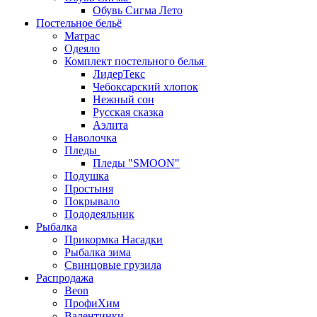
Обувь Сигма Лето
Постельное бельё
Матрас
Одеяло
Комплект постельного белья
ЛидерТекс
Чебоксарский хлопок
Нежный сон
Русская сказка
Аэлита
Наволочка
Пледы
Пледы "SMOON"
Подушка
Простыня
Покрывало
Пододеяльник
Рыбалка
Прикормка Насадки
Рыбалка зима
Свинцовые грузила
Распродажа
Beon
ПрофиХим
Валентинки