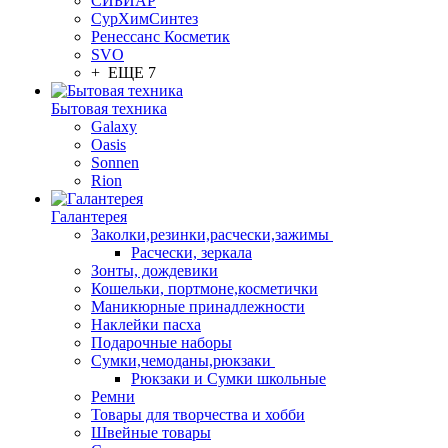
СИБИАР
СурХимСинтез
Ренессанс Косметик
SVO
+ ЕЩЕ 7
Бытовая техника
Galaxy
Oasis
Sonnen
Rion
Галантерея
Заколки,резинки,расчески,зажимы
Расчески, зеркала
Зонты, дождевики
Кошельки, портмоне,косметички
Маникюрные принадлежности
Наклейки пасха
Подарочные наборы
Сумки,чемоданы,рюкзаки
Рюкзаки и Сумки школьные
Ремни
Товары для творчества и хобби
Швейные товары