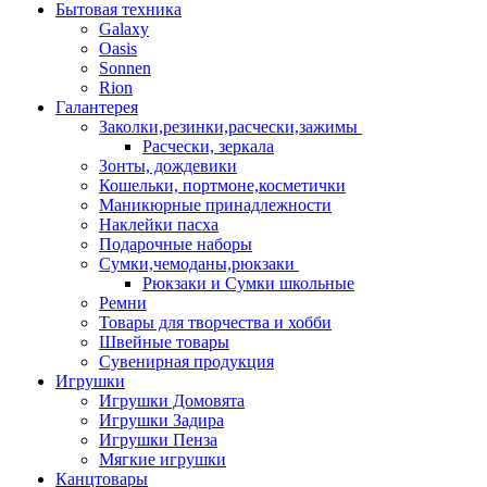
Бытовая техника
Galaxy
Oasis
Sonnen
Rion
Галантерея
Заколки,резинки,расчески,зажимы
Расчески, зеркала
Зонты, дождевики
Кошельки, портмоне,косметички
Маникюрные принадлежности
Наклейки пасха
Подарочные наборы
Сумки,чемоданы,рюкзаки
Рюкзаки и Сумки школьные
Ремни
Товары для творчества и хобби
Швейные товары
Сувенирная продукция
Игрушки
Игрушки Домовята
Игрушки Задира
Игрушки Пенза
Мягкие игрушки
Канцтовары