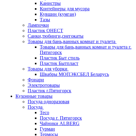
Канистры
Контейнеры для мусора
Кувшин (кумган)
Тазы
Лампочки
Пластик ОНЕСТ
Санки,тюбинги,снегокаты
Товары для бань,ванных комнат и туалета
Товары для бань,ванных комнат и туалета г.
Пятигорск
Пластик Быт стиль
Пластик Бытпласт
Товары для уборки
Швабры МОПЭКСБЕЛ Беларусь
Фонари
Электротовары
Пластик г.Пятигорск
Кухонные товары
Посуда одноразовая
Посуда
Teco
Посуда г. Пятигорск
Чайники ALBERG
Гурман
Термосы