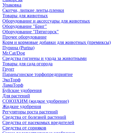
Упаковка
Скотчи, липкие ленты,пленки
Товары для животных
Оборудование и аксессуары для животных
Оборудование "Бриг"
Оборудование "Пятигорск"
Прочее оборудование
Корм и кормовые добавки для животных (премиксы)
Пурина (Purina)
Mr.Cat/Dog
Средства гигиены и ухода за животными
Товары для сада огорода
Грунт
Параньгинское торфопредприятие
ЭкоТорф
ЛамаТорф
Буйские удобрения
Для растений
СОЮЗХИМ (жидкое удобрение)
Жидкие удобрения
Регуляторы роста растений
Средства от болезней растений
Средства от насекомых вредителей
Средства от сорняков