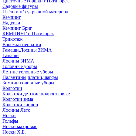
Цветочные горшки г.Пятигорск
Садовые фигуры
Плёнки п/э укрывной материал.
Кемпинг
Надувка
Кемпинг Бриг
КЕМПИНГ г. Пятигорск
Трикотаж
Варежки перчатки
Гамаши,Лосины ЗИМА
Гамаши
Лосины ЗИМА
Головные уборы
Летние головные уборы
Палантины,платки,шарфы
Зимнии головные уборы
Колготки
Колготки детские подростковые
Колготки зима
Колготки капрон
Лосины Лето
Носки
Гольфы
Носки махровые
Носки Х.Б.