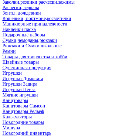
Заколки,резинки,расчески,зажимы
Расчески, зеркала
Зонты, дождевики
Кошельки, портмоне,косметички
Маникюрные принадлежности
Наклейки пасха
Подарочные наборы
Сумки,чемоданы,рюкзаки
Рюкзаки и Сумки школьные
Ремни
Товары для творчества и хобби
Швейные товары
Сувенирная продукция
Игрушки
Игрушки Домовята
Игрушки Задира
Игрушки Пенза
Мягкие игрушки
Канцтовары
Канцтовары Самсон
Канцтовары Рельеф
Калькуляторы
Новогодние товары
Мишура
Новогодний инвентарь