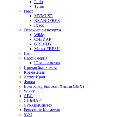
Parlo
Tyron
Грасс
MYMUSE
BRANDFREE
Грасс
Освежители воздуха
Wikky
СИБИАР
GRENDY
Master FRESH
Lamm
Парфюмерия
Южный поток
Прочая быт.химия
Крема ,мази
Аctive Иран
Флора
Волгоград Бытовая Химия (ВБХ)
Wikky
АВС
СИБИАР
СурХимСинтез
Ренессанс Косметик
SVO