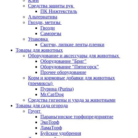
Клей
Средства защиты рук
ПК Нижтекстиль
Альтернатива
Гвозди, метизы
Гвозди
Саморезы
Упаковка
Скотчи, липкие ленты,пленки
Товары для животных
Оборудование и аксессуары для животных
Оборудование "Бриг"
Оборудование "Пятигорск"
Прочее оборудование
Корм и кормовые добавки для животных
(премиксы)
Пурина (Purina)
Mr.Cat/Dog
Средства гигиены и ухода за животными
Товары для сада огорода
Грунт
Параньгинское торфопредприятие
ЭкоТорф
ЛамаТорф
Буйские удобрения