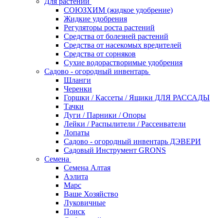
Для растений
СОЮЗХИМ (жидкое удобрение)
Жидкие удобрения
Регуляторы роста растений
Средства от болезней растений
Средства от насекомых вредителей
Средства от сорняков
Сухие водорастворимые удобрения
Садово - огородный инвентарь
Шланги
Черенки
Горшки / Кассеты / Ящики ДЛЯ РАССАДЫ
Тачки
Дуги / Парники / Опоры
Лейки / Распылители / Рассеиватели
Лопаты
Садово - огородный инвентарь ДЭВЕРИ
Садовый Инструмент GRONS
Семена
Семена Алтая
Аэлита
Марс
Ваше Хозяйство
Луковичные
Поиск