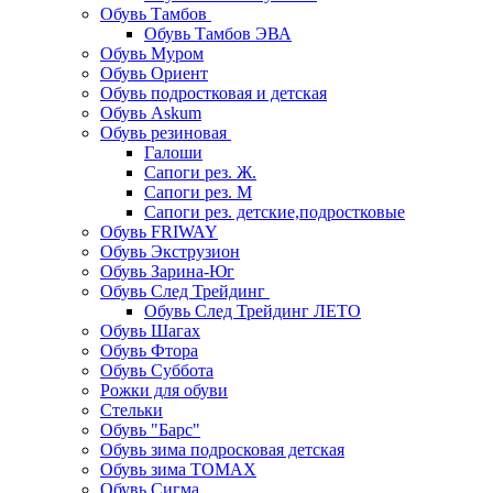
Обувь Тамбов
Обувь Тамбов ЭВА
Обувь Муром
Обувь Ориент
Обувь подростковая и детская
Обувь Askum
Обувь резиновая
Галоши
Сапоги рез. Ж.
Сапоги рез. М
Сапоги рез. детские,подростковые
Обувь FRIWAY
Обувь Экструзион
Обувь Зарина-Юг
Обувь След Трейдинг
Обувь След Трейдинг ЛЕТО
Обувь Шагах
Обувь Фтора
Обувь Суббота
Рожки для обуви
Стельки
Обувь "Барс"
Обувь зима подросковая детская
Обувь зима ТОМАХ
Обувь Сигма