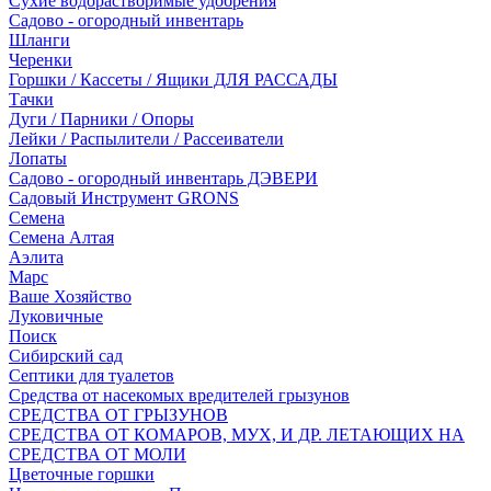
Сухие водорастворимые удобрения
Садово - огородный инвентарь
Шланги
Черенки
Горшки / Кассеты / Ящики ДЛЯ РАССАДЫ
Тачки
Дуги / Парники / Опоры
Лейки / Распылители / Рассеиватели
Лопаты
Садово - огородный инвентарь ДЭВЕРИ
Садовый Инструмент GRONS
Семена
Семена Алтая
Аэлита
Марс
Ваше Хозяйство
Луковичные
Поиск
Сибирский сад
Септики для туалетов
Средства от насекомых вредителей грызунов
СPEДСТВА ОТ ГРЫЗУНОВ
СРЕДСТВА ОТ КОМАРОВ, МУХ, И ДР. ЛЕТАЮЩИХ НА
СРЕДСТВА ОТ МОЛИ
Цветочные горшки