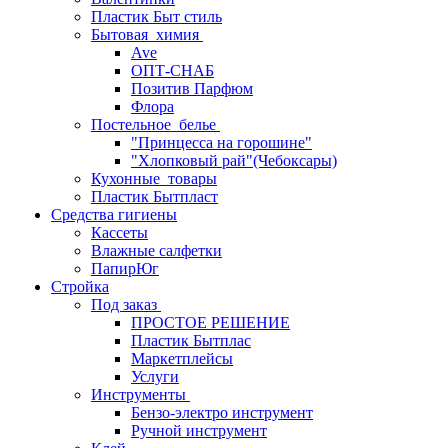
Пластик Быт стиль
Бытовая_химия
Ave
ОПТ-СНАБ
Позитив Парфюм
Флора
Постельное_белье
"Принцесса на горошине"
"Хлопковый рай"(Чебоксары)
Кухонные_товары
Пластик Бытпласт
Средства гигиены
Кассеты
Влажные салфетки
ПапирЮг
Стройка
Под заказ
ПРОСТОЕ РЕШЕНИЕ
Пластик Бытплас
Маркетплейсы
Услуги
Инструменты
Бензо-электро инструмент
Ручной инструмент