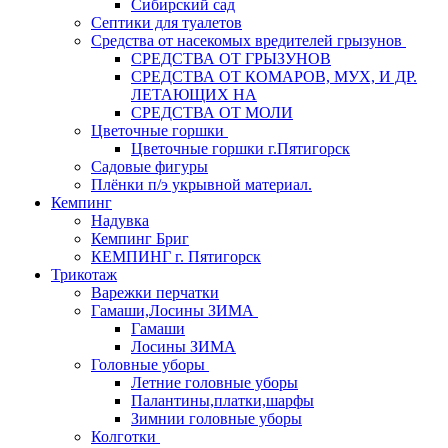
Сибирский сад
Септики для туалетов
Средства от насекомых вредителей грызунов
СPEДСТВА ОТ ГРЫЗУНОВ
СРЕДСТВА ОТ КОМАРОВ, МУХ, И ДР.
ЛЕТАЮЩИХ НА
СРЕДСТВА ОТ МОЛИ
Цветочные горшки
Цветочные горшки г.Пятигорск
Садовые фигуры
Плёнки п/э укрывной материал.
Кемпинг
Надувка
Кемпинг Бриг
КЕМПИНГ г. Пятигорск
Трикотаж
Варежки перчатки
Гамаши,Лосины ЗИМА
Гамаши
Лосины ЗИМА
Головные уборы
Летние головные уборы
Палантины,платки,шарфы
Зимнии головные уборы
Колготки