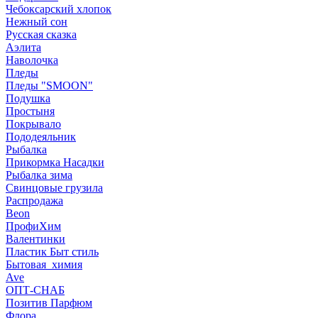
Чебоксарский хлопок
Нежный сон
Русская сказка
Аэлита
Наволочка
Пледы
Пледы "SMOON"
Подушка
Простыня
Покрывало
Пододеяльник
Рыбалка
Прикормка Насадки
Рыбалка зима
Свинцовые грузила
Распродажа
Beon
ПрофиХим
Валентинки
Пластик Быт стиль
Бытовая_химия
Ave
ОПТ-СНАБ
Позитив Парфюм
Флора