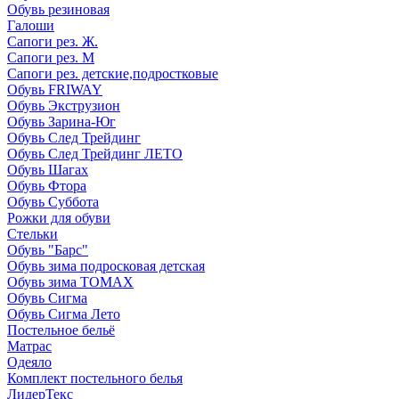
Обувь резиновая
Галоши
Сапоги рез. Ж.
Сапоги рез. М
Сапоги рез. детские,подростковые
Обувь FRIWAY
Обувь Экструзион
Обувь Зарина-Юг
Обувь След Трейдинг
Обувь След Трейдинг ЛЕТО
Обувь Шагах
Обувь Фтора
Обувь Суббота
Рожки для обуви
Стельки
Обувь "Барс"
Обувь зима подросковая детская
Обувь зима ТОМАХ
Обувь Сигма
Обувь Сигма Лето
Постельное бельё
Матрас
Одеяло
Комплект постельного белья
ЛидерТекс