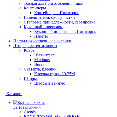
Товары для приготовления пищи
Контейнеры
Контейнеры г.Пятигорск
Измельчители, овощечистки
Столовые принадлежности, сервировка
Кухонный инвентарь
Кухонный инвентарь г. Пятигорск
Пакеты
Цветы искусственные,наклейки
Шторы, скатерти, ковры
Ковры
Шахинтекс
Maximus
Веста
Скатерть, клеёнки
Клеенка рулон 20-25М
Шторы
Шторы в ванную
Каталог
Бытовая химия
Grendy
EXXE, TYRON, Master FRESH