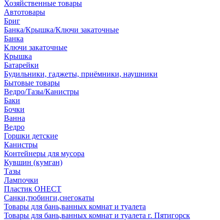
Хозяйственные товары
Автотовары
Бриг
Банка/Крышка/Ключи закаточные
Банка
Ключи закаточные
Крышка
Батарейки
Будильники, гаджеты, приёмники, наушники
Бытовые товары
Ведро/Тазы/Канистры
Баки
Бочки
Ванна
Ведро
Горшки детские
Канистры
Контейнеры для мусора
Кувшин (кумган)
Тазы
Лампочки
Пластик ОНЕСТ
Санки,тюбинги,снегокаты
Товары для бань,ванных комнат и туалета
Товары для бань,ванных комнат и туалета г. Пятигорск