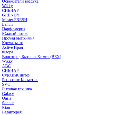
Освежители воздуха
Wikky
СИБИАР
GRENDY
Master FRESH
Lamm
Парфюмерия
Южный поток
Прочая быт.химия
Крема ,мази
Аctive Иран
Флора
Волгоград Бытовая Химия (ВБХ)
Wikky
АВС
СИБИАР
СурХимСинтез
Ренессанс Косметик
SVO
Бытовая техника
Galaxy
Oasis
Sonnen
Rion
Галантерея