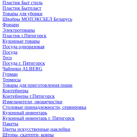
Пластик Быт стиль
Пластик Бытпласт
Товары для уборки
Швабры МОПЭКСБЕЛ Беларусь
Фонари
Электротовары
Пластик г.Пятигорск
Кухонные товары
Посуда одноразовая
Посуда
Teco
Посуда г. Пятигорск
Чайники ALBERG
Гурман
Термосы
Товары для приготовления пищи
Контейнеры
Контейнеры г.Пятигорск
Измельчители, овощечистки
Столовые принадлежности, сервировка
Кухонный инвентарь
Кухонный инвентарь г. Пятигорск
Пакеты
Цветы искусственные,наклейки
Шторы, скатерти, ковры