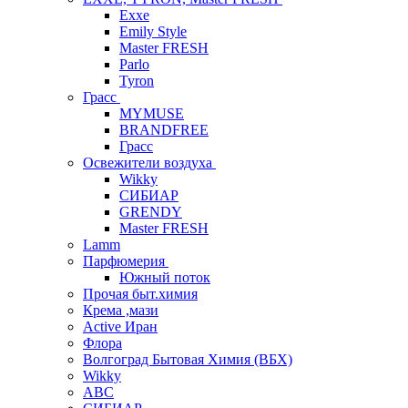
Exxe
Emily Style
Master FRESH
Parlo
Tyron
Грасс
MYMUSE
BRANDFREE
Грасс
Освежители воздуха
Wikky
СИБИАР
GRENDY
Master FRESH
Lamm
Парфюмерия
Южный поток
Прочая быт.химия
Крема ,мази
Аctive Иран
Флора
Волгоград Бытовая Химия (ВБХ)
Wikky
АВС