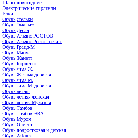
Шары новогодние
Электрические гирлянды
Елки
Обувь,стельки
Обувь Эмальто
Обувь Десла
Обувь Альянс РОСТОВ
Обувь Альянс Ростов резин.
Обувь Гранд-М
Обувь Манул
Обувь Жанетт
Обувь Корнетто
Обувь зима Ж.
Обувь Ж. зима дорогая
Обувь зима М.
Обувь зима М. дорогая
Обувь летняя
Обувь летняя женская
Обувь летняя Мужская
Обувь Тамбов
Обувь Тамбов ЭВА
Обувь Муром
Обувь Ориент
Обувь подростковая и детская
Обувь Askum