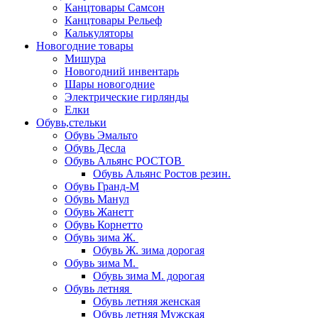
Канцтовары Самсон
Канцтовары Рельеф
Калькуляторы
Новогодние товары
Мишура
Новогодний инвентарь
Шары новогодние
Электрические гирлянды
Елки
Обувь,стельки
Обувь Эмальто
Обувь Десла
Обувь Альянс РОСТОВ
Обувь Альянс Ростов резин.
Обувь Гранд-М
Обувь Манул
Обувь Жанетт
Обувь Корнетто
Обувь зима Ж.
Обувь Ж. зима дорогая
Обувь зима М.
Обувь зима М. дорогая
Обувь летняя
Обувь летняя женская
Обувь летняя Мужская