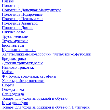
Платки
Полотенца
Полотенца Донецкая Мануфактура
Полотенца Подарочные
Полотенца Нежный сон
Полотенце Авангард
Полотенце Домик
Нижнее бельё
Трусы женские
Трусы мужские
Бюстгалтеры
Купальники плавки
Халаты,пижамы,ноч.сорочки,платья,трико,футболки
Бриджи,трико
Детский трикотаж,бельё
Иваново Трикотаж
Майки
Футболки, водолазки, сарафаны
Халаты,кофты,толстовки
Шорты
Одежда зима
Спец одежда
Товары для ухода за одеждой и обувью
Крем для обуви
Товары для ухода за одеждой и обувью г. Пятигорск