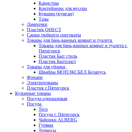
Канистры
Контейнеры для мусора
Кувшин (кумган)
Тазы
Лампочки
Пластик ОНЕСТ
Санки,тюбинги,снегокаты
Товары для бань,ванных комнат и туалета
Товары для бань,ванных комнат и туалета г.
Пятигорск
Пластик Быт стиль
Пластик Бытпласт
Товары для уборки
Швабры МОПЭКСБЕЛ Беларусь
Фонари
Электротовары
Пластик г.Пятигорск
Кухонные товары
Посуда одноразовая
Посуда
Teco
Посуда г. Пятигорск
Чайники ALBERG
Гурман
Термосы