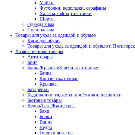
Майки
Футболки, водолазки, сарафаны
Халаты,кофты,толстовки
Шорты
Одежда зима
Спец одежда
Товары для ухода за одеждой и обувью
Крем для обуви
Товары для ухода за одеждой и обувью г. Пятигорск
Хозяйственные товары
Автотовары
Бриг
Банка/Крышка/Ключи закаточные
Банка
Ключи закаточные
Крышка
Батарейки
Будильники, гаджеты, приёмники, наушники
Бытовые товары
Ведро/Тазы/Канистры
Баки
Бочки
Ванна
Ведро
Горшки детские