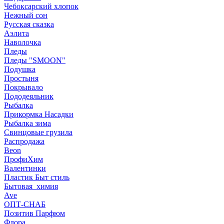
Чебоксарский хлопок
Нежный сон
Русская сказка
Аэлита
Наволочка
Пледы
Пледы "SMOON"
Подушка
Простыня
Покрывало
Пододеяльник
Рыбалка
Прикормка Насадки
Рыбалка зима
Свинцовые грузила
Распродажа
Beon
ПрофиХим
Валентинки
Пластик Быт стиль
Бытовая_химия
Ave
ОПТ-СНАБ
Позитив Парфюм
Флора