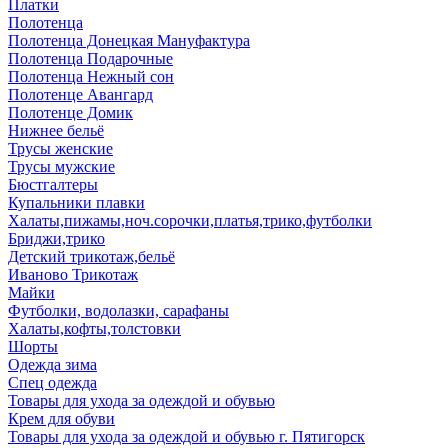
Платки
Полотенца
Полотенца Донецкая Мануфактура
Полотенца Подарочные
Полотенца Нежный сон
Полотенце Авангард
Полотенце Домик
Нижнее бельё
Трусы женские
Трусы мужские
Бюстгалтеры
Купальники плавки
Халаты,пижамы,ноч.сорочки,платья,трико,футболки
Бриджи,трико
Детский трикотаж,бельё
Иваново Трикотаж
Майки
Футболки, водолазки, сарафаны
Халаты,кофты,толстовки
Шорты
Одежда зима
Спец одежда
Товары для ухода за одеждой и обувью
Крем для обуви
Товары для ухода за одеждой и обувью г. Пятигорск