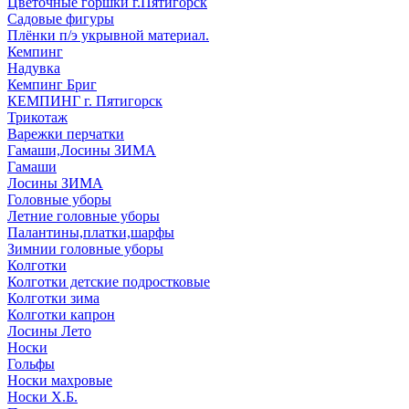
Цветочные горшки г.Пятигорск
Садовые фигуры
Плёнки п/э укрывной материал.
Кемпинг
Надувка
Кемпинг Бриг
КЕМПИНГ г. Пятигорск
Трикотаж
Варежки перчатки
Гамаши,Лосины ЗИМА
Гамаши
Лосины ЗИМА
Головные уборы
Летние головные уборы
Палантины,платки,шарфы
Зимнии головные уборы
Колготки
Колготки детские подростковые
Колготки зима
Колготки капрон
Лосины Лето
Носки
Гольфы
Носки махровые
Носки Х.Б.