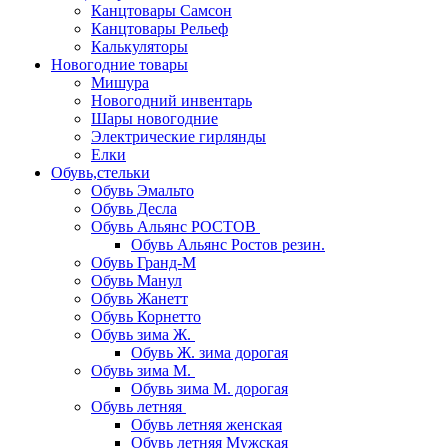
Канцтовары Самсон
Канцтовары Рельеф
Калькуляторы
Новогодние товары
Мишура
Новогодний инвентарь
Шары новогодние
Электрические гирлянды
Елки
Обувь,стельки
Обувь Эмальто
Обувь Десла
Обувь Альянс РОСТОВ
Обувь Альянс Ростов резин.
Обувь Гранд-М
Обувь Манул
Обувь Жанетт
Обувь Корнетто
Обувь зима Ж.
Обувь Ж. зима дорогая
Обувь зима М.
Обувь зима М. дорогая
Обувь летняя
Обувь летняя женская
Обувь летняя Мужская