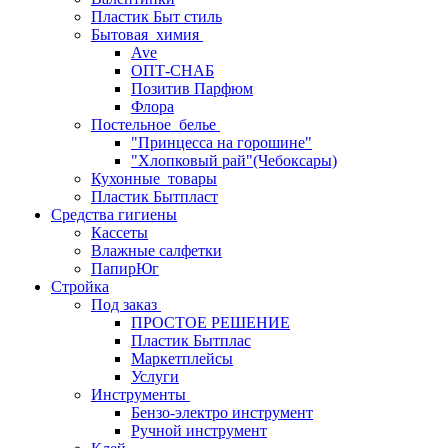
Пластик Быт стиль
Бытовая_химия
Ave
ОПТ-СНАБ
Позитив Парфюм
Флора
Постельное_белье
"Принцесса на горошине"
"Хлопковый рай"(Чебоксары)
Кухонные_товары
Пластик Бытпласт
Средства гигиены
Кассеты
Влажные салфетки
ПапирЮг
Стройка
Под заказ
ПРОСТОЕ РЕШЕНИЕ
Пластик Бытплас
Маркетплейсы
Услуги
Инструменты
Бензо-электро инструмент
Ручной инструмент