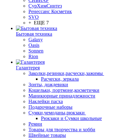
СИБИАР
СурХимСинтез
Ренессанс Косметик
SVO
+ ЕЩЕ 7
Бытовая техника
Galaxy
Oasis
Sonnen
Rion
Галантерея
Заколки,резинки,расчески,зажимы
Расчески, зеркала
Зонты, дождевики
Кошельки, портмоне,косметички
Маникюрные принадлежности
Наклейки пасха
Подарочные наборы
Сумки,чемоданы,рюкзаки
Рюкзаки и Сумки школьные
Ремни
Товары для творчества и хобби
Швейные товары