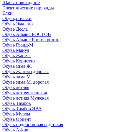
Шары новогодние
Электрические гирлянды
Елки
Обувь,стельки
Обувь Эмальто
Обувь Десла
Обувь Альянс РОСТОВ
Обувь Альянс Ростов резин.
Обувь Гранд-М
Обувь Манул
Обувь Жанетт
Обувь Корнетто
Обувь зима Ж.
Обувь Ж. зима дорогая
Обувь зима М.
Обувь зима М. дорогая
Обувь летняя
Обувь летняя женская
Обувь летняя Мужская
Обувь Тамбов
Обувь Тамбов ЭВА
Обувь Муром
Обувь Ориент
Обувь подростковая и детская
Обувь Askum