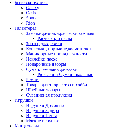
Бытовая техника
Galaxy
Oasis
Sonnen
Rion
Галантерея
Заколки,резинки,расчески,зажимы
Расчески, зеркала
Зонты, дождевики
Кошельки, портмоне,косметички
Маникюрные принадлежности
Наклейки пасха
Подарочные наборы
Сумки,чемоданы,рюкзаки
Рюкзаки и Сумки школьные
Ремни
Товары для творчества и хобби
Швейные товары
Сувенирная продукция
Игрушки
Игрушки Домовята
Игрушки Задира
Игрушки Пенза
Мягкие игрушки
Канцтовары