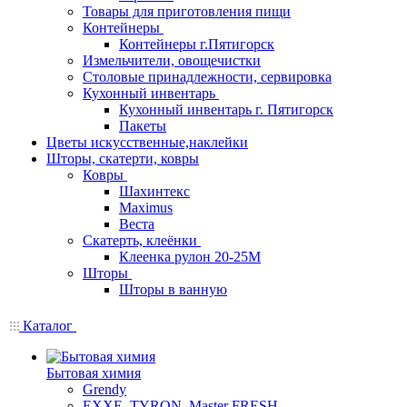
Товары для приготовления пищи
Контейнеры
Контейнеры г.Пятигорск
Измельчители, овощечистки
Столовые принадлежности, сервировка
Кухонный инвентарь
Кухонный инвентарь г. Пятигорск
Пакеты
Цветы искусственные,наклейки
Шторы, скатерти, ковры
Ковры
Шахинтекс
Maximus
Веста
Скатерть, клеёнки
Клеенка рулон 20-25М
Шторы
Шторы в ванную
Каталог
Бытовая химия
Grendy
EXXE, TYRON, Master FRESH