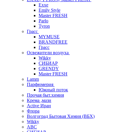
Exxe
Emily Style
Master FRESH
Parlo
Tyron
Грасс
MYMUSE
BRANDFREE
Грасс
Освежители воздуха
Wikky
СИБИАР
GRENDY
Master FRESH
Lamm
Парфюмерия
Южный поток
Прочая быт.химия
Крема ,мази
Аctive Иран
Флора
Волгоград Бытовая Химия (ВБХ)
Wikky
АВС