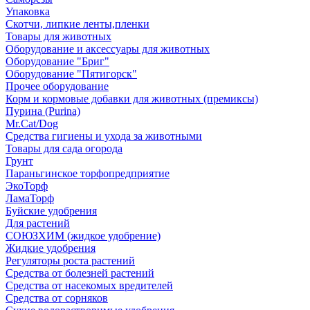
Упаковка
Скотчи, липкие ленты,пленки
Товары для животных
Оборудование и аксессуары для животных
Оборудование "Бриг"
Оборудование "Пятигорск"
Прочее оборудование
Корм и кормовые добавки для животных (премиксы)
Пурина (Purina)
Mr.Cat/Dog
Средства гигиены и ухода за животными
Товары для сада огорода
Грунт
Параньгинское торфопредприятие
ЭкоТорф
ЛамаТорф
Буйские удобрения
Для растений
СОЮЗХИМ (жидкое удобрение)
Жидкие удобрения
Регуляторы роста растений
Средства от болезней растений
Средства от насекомых вредителей
Средства от сорняков