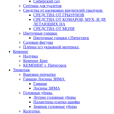
Сибирский сад
Септики для туалетов
Средства от насекомых вредителей грызунов
СPEДСТВА ОТ ГРЫЗУНОВ
СРЕДСТВА ОТ КОМАРОВ, МУХ, И ДР.
ЛЕТАЮЩИХ НА
СРЕДСТВА ОТ МОЛИ
Цветочные горшки
Цветочные горшки г.Пятигорск
Садовые фигуры
Плёнки п/э укрывной материал.
Кемпинг
Надувка
Кемпинг Бриг
КЕМПИНГ г. Пятигорск
Трикотаж
Варежки перчатки
Гамаши,Лосины ЗИМА
Гамаши
Лосины ЗИМА
Головные уборы
Летние головные уборы
Палантины,платки,шарфы
Зимнии головные уборы
Колготки