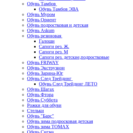
Обувь Тамбов
Обувь Тамбов ЭВА
Обувь Муром
Обувь Ориент
Обувь подростковая и детская
Обувь Askum
Обувь резиновая
Галоши
Сапоги рез. Ж.
Сапоги рез. М
Сапоги рез. детские,подростковые
Обувь FRIWAY
Обувь Экструзион
Обувь Зарина-Юг
Обувь След Трейдинг
Обувь След Трейдинг ЛЕТО
Обувь Шагах
Обувь Фтора
Обувь Суббота
Рожки для обуви
Стельки
Обувь "Барс"
Обувь зима подросковая детская
Обувь зима ТОМАХ
Обувь Сигма