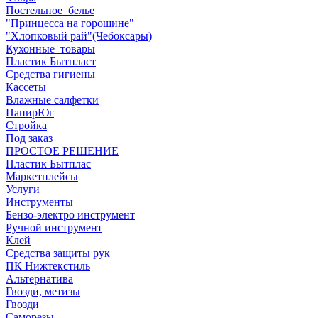
Постельное_белье
"Принцесса на горошине"
"Хлопковый рай"(Чебоксары)
Кухонные_товары
Пластик Бытпласт
Средства гигиены
Кассеты
Влажные салфетки
ПапирЮг
Стройка
Под заказ
ПРОСТОЕ РЕШЕНИЕ
Пластик Бытплас
Маркетплейсы
Услуги
Инструменты
Бензо-электро инструмент
Ручной инструмент
Клей
Средства защиты рук
ПК Нижтекстиль
Альтернатива
Гвозди, метизы
Гвозди
Саморезы