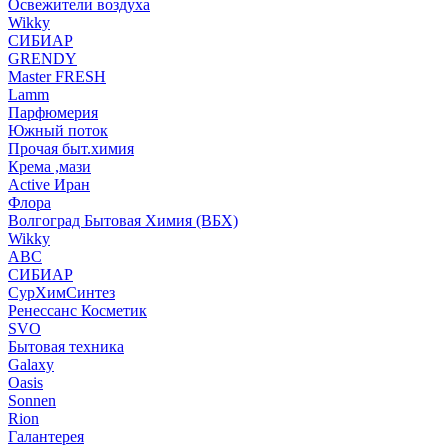
Освежители воздуха
Wikky
СИБИАР
GRENDY
Master FRESH
Lamm
Парфюмерия
Южный поток
Прочая быт.химия
Крема ,мази
Аctive Иран
Флора
Волгоград Бытовая Химия (ВБХ)
Wikky
АВС
СИБИАР
СурХимСинтез
Ренессанс Косметик
SVO
Бытовая техника
Galaxy
Oasis
Sonnen
Rion
Галантерея