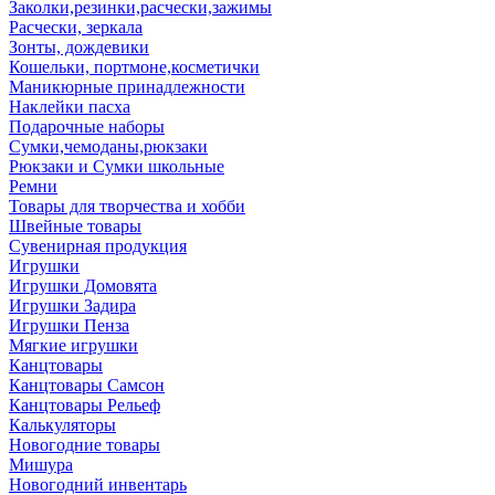
Заколки,резинки,расчески,зажимы
Расчески, зеркала
Зонты, дождевики
Кошельки, портмоне,косметички
Маникюрные принадлежности
Наклейки пасха
Подарочные наборы
Сумки,чемоданы,рюкзаки
Рюкзаки и Сумки школьные
Ремни
Товары для творчества и хобби
Швейные товары
Сувенирная продукция
Игрушки
Игрушки Домовята
Игрушки Задира
Игрушки Пенза
Мягкие игрушки
Канцтовары
Канцтовары Самсон
Канцтовары Рельеф
Калькуляторы
Новогодние товары
Мишура
Новогодний инвентарь