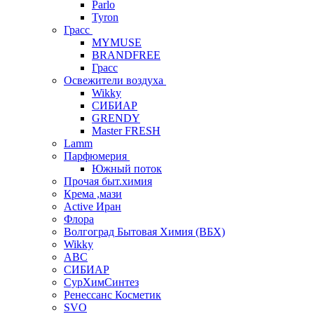
Parlo
Tyron
Грасс
MYMUSE
BRANDFREE
Грасс
Освежители воздуха
Wikky
СИБИАР
GRENDY
Master FRESH
Lamm
Парфюмерия
Южный поток
Прочая быт.химия
Крема ,мази
Аctive Иран
Флора
Волгоград Бытовая Химия (ВБХ)
Wikky
АВС
СИБИАР
СурХимСинтез
Ренессанс Косметик
SVO