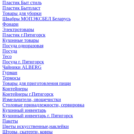
Пластик Быт стиль
Пластик Бытпласт
Товары для уборки
Швабры МОПЭКСБЕЛ Беларусь
Фонари
Электротовары
Пластик г.Пятигорск
Кухонные товары
Посуда одноразовая
Посуда
Teco
Посуда г. Пятигорск
Чайники ALBERG
Гурман
Термосы
Товары для приготовления пищи
Контейнеры
Контейнеры г.Пятигорск
Измельчители, овощечистки
Столовые принадлежности, сервировка
Кухонный инвентарь
Кухонный инвентарь г. Пятигорск
Пакеты
Цветы искусственные,наклейки
Шторы, скатерти, ковры