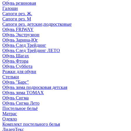
Обувь резиновая
Галоши
Сапоги рез. Ж.
Сапоги рез. М
Сапоги рез. детские,подростковые
Обувь FRIWAY
Обувь Экструзион
Обувь Зарина-Юг
Обувь След Трейдинг
Обувь След Трейдинг ЛЕТО
Обувь Шагах
Обувь Фтора
Обувь Суббота
Рожки для обуви
Стельки
Обувь "Барс"
Обувь зима подросковая детская
Обувь зима ТОМАХ
Обувь Сигма
Обувь Сигма Лето
Постельное бельё
Матрас
Одеяло
Комплект постельного белья
ЛидерТекс