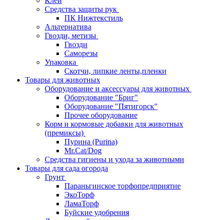
Клей
Средства защиты рук
ПК Нижтекстиль
Альтернатива
Гвозди, метизы
Гвозди
Саморезы
Упаковка
Скотчи, липкие ленты,пленки
Товары для животных
Оборудование и аксессуары для животных
Оборудование "Бриг"
Оборудование "Пятигорск"
Прочее оборудование
Корм и кормовые добавки для животных
(премиксы)
Пурина (Purina)
Mr.Cat/Dog
Средства гигиены и ухода за животными
Товары для сада огорода
Грунт
Параньгинское торфопредприятие
ЭкоТорф
ЛамаТорф
Буйские удобрения