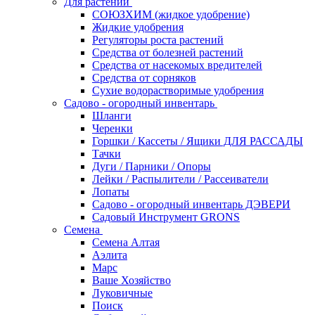
Для растений
СОЮЗХИМ (жидкое удобрение)
Жидкие удобрения
Регуляторы роста растений
Средства от болезней растений
Средства от насекомых вредителей
Средства от сорняков
Сухие водорастворимые удобрения
Садово - огородный инвентарь
Шланги
Черенки
Горшки / Кассеты / Ящики ДЛЯ РАССАДЫ
Тачки
Дуги / Парники / Опоры
Лейки / Распылители / Рассеиватели
Лопаты
Садово - огородный инвентарь ДЭВЕРИ
Садовый Инструмент GRONS
Семена
Семена Алтая
Аэлита
Марс
Ваше Хозяйство
Луковичные
Поиск