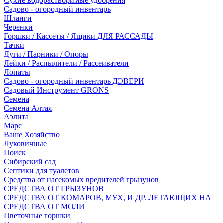
Сухие водорастворимые удобрения
Садово - огородный инвентарь
Шланги
Черенки
Горшки / Кассеты / Ящики ДЛЯ РАССАДЫ
Тачки
Дуги / Парники / Опоры
Лейки / Распылители / Рассеиватели
Лопаты
Садово - огородный инвентарь ДЭВЕРИ
Садовый Инструмент GRONS
Семена
Семена Алтая
Аэлита
Марс
Ваше Хозяйство
Луковичные
Поиск
Сибирский сад
Септики для туалетов
Средства от насекомых вредителей грызунов
СPEДСТВА ОТ ГРЫЗУНОВ
СРЕДСТВА ОТ КОМАРОВ, МУХ, И ДР. ЛЕТАЮЩИХ НА
СРЕДСТВА ОТ МОЛИ
Цветочные горшки