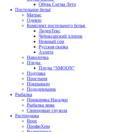
Обувь Сигма Лето
Постельное бельё
Матрас
Одеяло
Комплект постельного белья
ЛидерТекс
Чебоксарский хлопок
Нежный сон
Русская сказка
Аэлита
Наволочка
Пледы
Пледы "SMOON"
Подушка
Простыня
Покрывало
Пододеяльник
Рыбалка
Прикормка Насадки
Рыбалка зима
Свинцовые грузила
Распродажа
Beon
ПрофиХим
Валентинки