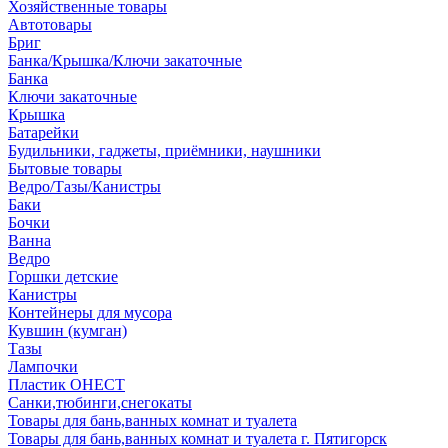
Хозяйственные товары
Автотовары
Бриг
Банка/Крышка/Ключи закаточные
Банка
Ключи закаточные
Крышка
Батарейки
Будильники, гаджеты, приёмники, наушники
Бытовые товары
Ведро/Тазы/Канистры
Баки
Бочки
Ванна
Ведро
Горшки детские
Канистры
Контейнеры для мусора
Кувшин (кумган)
Тазы
Лампочки
Пластик ОНЕСТ
Санки,тюбинги,снегокаты
Товары для бань,ванных комнат и туалета
Товары для бань,ванных комнат и туалета г. Пятигорск