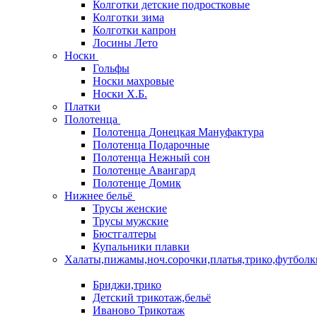
Колготки детские подростковые
Колготки зима
Колготки капрон
Лосины Лето
Носки
Гольфы
Носки махровые
Носки Х.Б.
Платки
Полотенца
Полотенца Донецкая Мануфактура
Полотенца Подарочные
Полотенца Нежный сон
Полотенце Авангард
Полотенце Домик
Нижнее бельё
Трусы женские
Трусы мужские
Бюстгалтеры
Купальники плавки
Халаты,пижамы,ноч.сорочки,платья,трико,футболк
Бриджи,трико
Детский трикотаж,бельё
Иваново Трикотаж