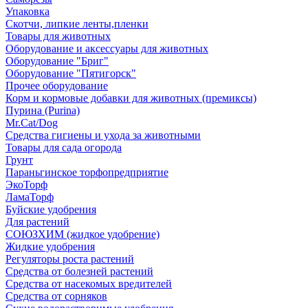
Упаковка
Скотчи, липкие ленты,пленки
Товары для животных
Оборудование и аксессуары для животных
Оборудование "Бриг"
Оборудование "Пятигорск"
Прочее оборудование
Корм и кормовые добавки для животных (премиксы)
Пурина (Purina)
Mr.Cat/Dog
Средства гигиены и ухода за животными
Товары для сада огорода
Грунт
Параньгинское торфопредприятие
ЭкоТорф
ЛамаТорф
Буйские удобрения
Для растений
СОЮЗХИМ (жидкое удобрение)
Жидкие удобрения
Регуляторы роста растений
Средства от болезней растений
Средства от насекомых вредителей
Средства от сорняков