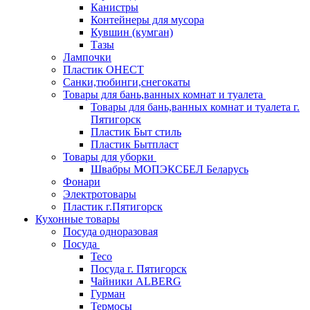
Канистры
Контейнеры для мусора
Кувшин (кумган)
Тазы
Лампочки
Пластик ОНЕСТ
Санки,тюбинги,снегокаты
Товары для бань,ванных комнат и туалета
Товары для бань,ванных комнат и туалета г.
Пятигорск
Пластик Быт стиль
Пластик Бытпласт
Товары для уборки
Швабры МОПЭКСБЕЛ Беларусь
Фонари
Электротовары
Пластик г.Пятигорск
Кухонные товары
Посуда одноразовая
Посуда
Teco
Посуда г. Пятигорск
Чайники ALBERG
Гурман
Термосы