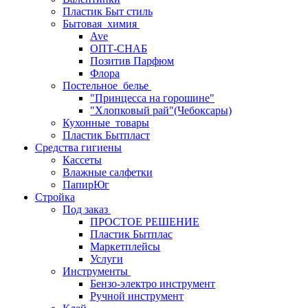
Пластик Быт стиль
Бытовая_химия
Ave
ОПТ-СНАБ
Позитив Парфюм
Флора
Постельное_белье
"Принцесса на горошине"
"Хлопковый рай"(Чебоксары)
Кухонные_товары
Пластик Бытпласт
Средства гигиены
Кассеты
Влажные салфетки
ПапирЮг
Стройка
Под заказ
ПРОСТОЕ РЕШЕНИЕ
Пластик Бытплас
Маркетплейсы
Услуги
Инструменты
Бензо-электро инструмент
Ручной инструмент