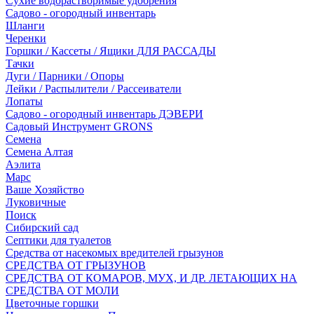
Сухие водорастворимые удобрения
Садово - огородный инвентарь
Шланги
Черенки
Горшки / Кассеты / Ящики ДЛЯ РАССАДЫ
Тачки
Дуги / Парники / Опоры
Лейки / Распылители / Рассеиватели
Лопаты
Садово - огородный инвентарь ДЭВЕРИ
Садовый Инструмент GRONS
Семена
Семена Алтая
Аэлита
Марс
Ваше Хозяйство
Луковичные
Поиск
Сибирский сад
Септики для туалетов
Средства от насекомых вредителей грызунов
СPEДСТВА ОТ ГРЫЗУНОВ
СРЕДСТВА ОТ КОМАРОВ, МУХ, И ДР. ЛЕТАЮЩИХ НА
СРЕДСТВА ОТ МОЛИ
Цветочные горшки