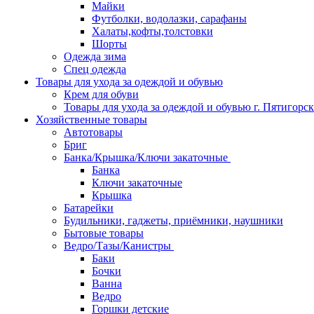
Майки
Футболки, водолазки, сарафаны
Халаты,кофты,толстовки
Шорты
Одежда зима
Спец одежда
Товары для ухода за одеждой и обувью
Крем для обуви
Товары для ухода за одеждой и обувью г. Пятигорск
Хозяйственные товары
Автотовары
Бриг
Банка/Крышка/Ключи закаточные
Банка
Ключи закаточные
Крышка
Батарейки
Будильники, гаджеты, приёмники, наушники
Бытовые товары
Ведро/Тазы/Канистры
Баки
Бочки
Ванна
Ведро
Горшки детские