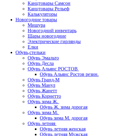
Канцтовары Самсон
Канцтовары Рельеф
Калькуляторы
Новогодние товары
Мишура
Новогодний инвентарь
Шары новогодние
Электрические гирлянды
Елки
Обувь,стельки
Обувь Эмальто
Обувь Десла
Обувь Альянс РОСТОВ
Обувь Альянс Ростов резин.
Обувь Гранд-М
Обувь Манул
Обувь Жанетт
Обувь Корнетто
Обувь зима Ж.
Обувь Ж. зима дорогая
Обувь зима М.
Обувь зима М. дорогая
Обувь летняя
Обувь летняя женская
Обувь летняя Мужская