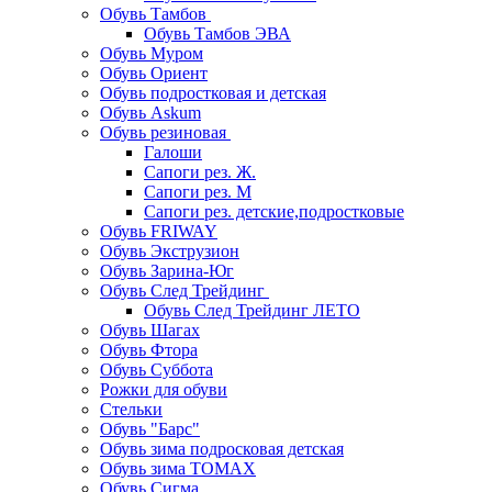
Обувь Тамбов
Обувь Тамбов ЭВА
Обувь Муром
Обувь Ориент
Обувь подростковая и детская
Обувь Askum
Обувь резиновая
Галоши
Сапоги рез. Ж.
Сапоги рез. М
Сапоги рез. детские,подростковые
Обувь FRIWAY
Обувь Экструзион
Обувь Зарина-Юг
Обувь След Трейдинг
Обувь След Трейдинг ЛЕТО
Обувь Шагах
Обувь Фтора
Обувь Суббота
Рожки для обуви
Стельки
Обувь "Барс"
Обувь зима подросковая детская
Обувь зима ТОМАХ
Обувь Сигма