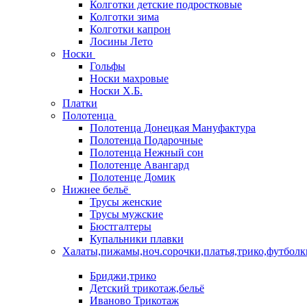
Колготки детские подростковые
Колготки зима
Колготки капрон
Лосины Лето
Носки
Гольфы
Носки махровые
Носки Х.Б.
Платки
Полотенца
Полотенца Донецкая Мануфактура
Полотенца Подарочные
Полотенца Нежный сон
Полотенце Авангард
Полотенце Домик
Нижнее бельё
Трусы женские
Трусы мужские
Бюстгалтеры
Купальники плавки
Халаты,пижамы,ноч.сорочки,платья,трико,футболк
Бриджи,трико
Детский трикотаж,бельё
Иваново Трикотаж