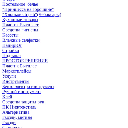
Постельное_белье
"Принцесса на горошине"
"Хлопковый рай"(Чебоксары)
Кухонные_товары
Пластик Бытпласт
Средства гигиены
Кассеты
Влажные салфетки
ПапирЮг
Стройка
Под заказ
ПРОСТОЕ РЕШЕНИЕ
Пластик Бытплас
Маркетплейсы
Услуги
Инструменты
Бензо-электро инструмент
Ручной инструмент
Клей
Средства защиты рук
ПК Нижтекстиль
Альтернатива
Гвозди, метизы
Гвозди
Саморезы