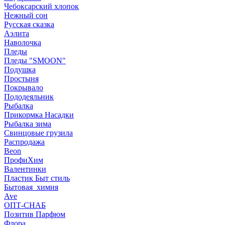
Чебоксарский хлопок
Нежный сон
Русская сказка
Аэлита
Наволочка
Пледы
Пледы "SMOON"
Подушка
Простыня
Покрывало
Пододеяльник
Рыбалка
Прикормка Насадки
Рыбалка зима
Свинцовые грузила
Распродажа
Beon
ПрофиХим
Валентинки
Пластик Быт стиль
Бытовая_химия
Ave
ОПТ-СНАБ
Позитив Парфюм
Флора