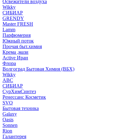
Освежители воздуха
Wikky
СИБИАР
GRENDY
Master FRESH
Lamm
Парфюмерия
Южный поток
Прочая быт.химия
Крема ,мази
Аctive Иран
Флора
Волгоград Бытовая Химия (ВБХ)
Wikky
АВС
СИБИАР
СурХимСинтез
Ренессанс Косметик
SVO
Бытовая техника
Galaxy
Oasis
Sonnen
Rion
Галантерея