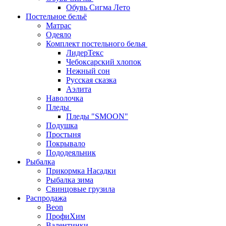
Обувь Сигма Лето
Постельное бельё
Матрас
Одеяло
Комплект постельного белья
ЛидерТекс
Чебоксарский хлопок
Нежный сон
Русская сказка
Аэлита
Наволочка
Пледы
Пледы "SMOON"
Подушка
Простыня
Покрывало
Пододеяльник
Рыбалка
Прикормка Насадки
Рыбалка зима
Свинцовые грузила
Распродажа
Beon
ПрофиХим
Валентинки