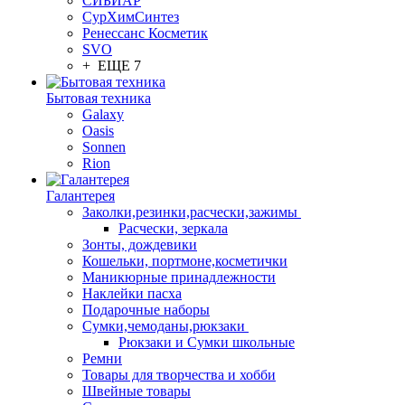
СИБИАР
СурХимСинтез
Ренессанс Косметик
SVO
+ ЕЩЕ 7
Бытовая техника
Galaxy
Oasis
Sonnen
Rion
Галантерея
Заколки,резинки,расчески,зажимы
Расчески, зеркала
Зонты, дождевики
Кошельки, портмоне,косметички
Маникюрные принадлежности
Наклейки пасха
Подарочные наборы
Сумки,чемоданы,рюкзаки
Рюкзаки и Сумки школьные
Ремни
Товары для творчества и хобби
Швейные товары