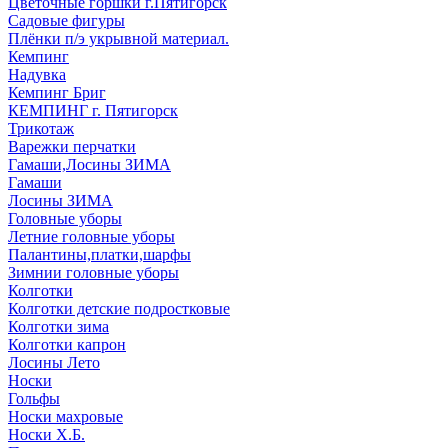
Цветочные горшки г.Пятигорск
Садовые фигуры
Плёнки п/э укрывной материал.
Кемпинг
Надувка
Кемпинг Бриг
КЕМПИНГ г. Пятигорск
Трикотаж
Варежки перчатки
Гамаши,Лосины ЗИМА
Гамаши
Лосины ЗИМА
Головные уборы
Летние головные уборы
Палантины,платки,шарфы
Зимнии головные уборы
Колготки
Колготки детские подростковые
Колготки зима
Колготки капрон
Лосины Лето
Носки
Гольфы
Носки махровые
Носки Х.Б.