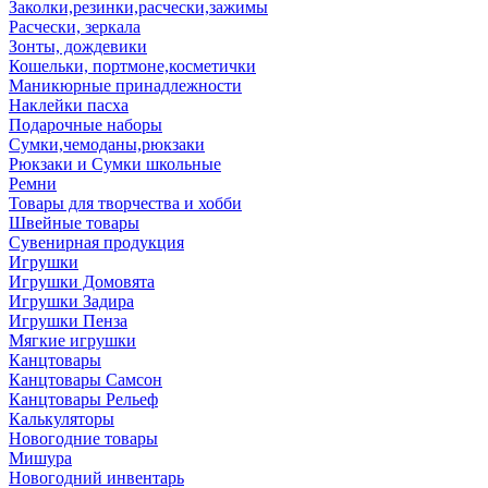
Заколки,резинки,расчески,зажимы
Расчески, зеркала
Зонты, дождевики
Кошельки, портмоне,косметички
Маникюрные принадлежности
Наклейки пасха
Подарочные наборы
Сумки,чемоданы,рюкзаки
Рюкзаки и Сумки школьные
Ремни
Товары для творчества и хобби
Швейные товары
Сувенирная продукция
Игрушки
Игрушки Домовята
Игрушки Задира
Игрушки Пенза
Мягкие игрушки
Канцтовары
Канцтовары Самсон
Канцтовары Рельеф
Калькуляторы
Новогодние товары
Мишура
Новогодний инвентарь