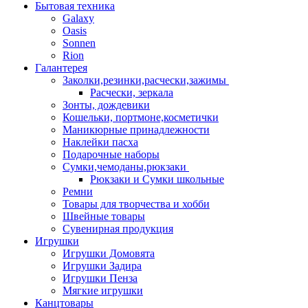
Бытовая техника
Galaxy
Oasis
Sonnen
Rion
Галантерея
Заколки,резинки,расчески,зажимы
Расчески, зеркала
Зонты, дождевики
Кошельки, портмоне,косметички
Маникюрные принадлежности
Наклейки пасха
Подарочные наборы
Сумки,чемоданы,рюкзаки
Рюкзаки и Сумки школьные
Ремни
Товары для творчества и хобби
Швейные товары
Сувенирная продукция
Игрушки
Игрушки Домовята
Игрушки Задира
Игрушки Пенза
Мягкие игрушки
Канцтовары