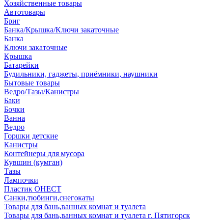
Хозяйственные товары
Автотовары
Бриг
Банка/Крышка/Ключи закаточные
Банка
Ключи закаточные
Крышка
Батарейки
Будильники, гаджеты, приёмники, наушники
Бытовые товары
Ведро/Тазы/Канистры
Баки
Бочки
Ванна
Ведро
Горшки детские
Канистры
Контейнеры для мусора
Кувшин (кумган)
Тазы
Лампочки
Пластик ОНЕСТ
Санки,тюбинги,снегокаты
Товары для бань,ванных комнат и туалета
Товары для бань,ванных комнат и туалета г. Пятигорск