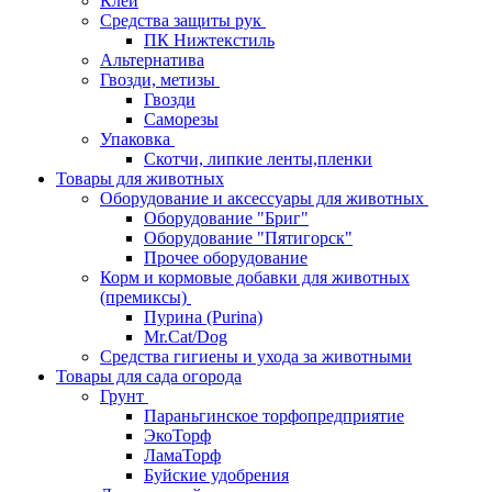
Клей
Средства защиты рук
ПК Нижтекстиль
Альтернатива
Гвозди, метизы
Гвозди
Саморезы
Упаковка
Скотчи, липкие ленты,пленки
Товары для животных
Оборудование и аксессуары для животных
Оборудование "Бриг"
Оборудование "Пятигорск"
Прочее оборудование
Корм и кормовые добавки для животных
(премиксы)
Пурина (Purina)
Mr.Cat/Dog
Средства гигиены и ухода за животными
Товары для сада огорода
Грунт
Параньгинское торфопредприятие
ЭкоТорф
ЛамаТорф
Буйские удобрения