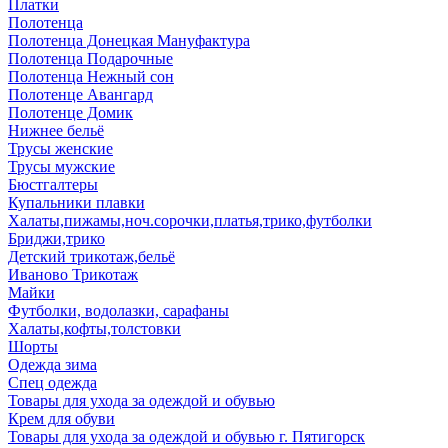
Платки
Полотенца
Полотенца Донецкая Мануфактура
Полотенца Подарочные
Полотенца Нежный сон
Полотенце Авангард
Полотенце Домик
Нижнее бельё
Трусы женские
Трусы мужские
Бюстгалтеры
Купальники плавки
Халаты,пижамы,ноч.сорочки,платья,трико,футболки
Бриджи,трико
Детский трикотаж,бельё
Иваново Трикотаж
Майки
Футболки, водолазки, сарафаны
Халаты,кофты,толстовки
Шорты
Одежда зима
Спец одежда
Товары для ухода за одеждой и обувью
Крем для обуви
Товары для ухода за одеждой и обувью г. Пятигорск