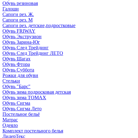
Обувь резиновая
Галоши
Сапоги рез. Ж.
Сапоги рез. М
Сапоги рез. детские,подростковые
Обувь FRIWAY
Обувь Экструзион
Обувь Зарина-Юг
Обувь След Трейдинг
Обувь След Трейдинг ЛЕТО
Обувь Шагах
Обувь Фтора
Обувь Суббота
Рожки для обуви
Стельки
Обувь "Барс"
Обувь зима подросковая детская
Обувь зима ТОМАХ
Обувь Сигма
Обувь Сигма Лето
Постельное бельё
Матрас
Одеяло
Комплект постельного белья
ЛидерТекс