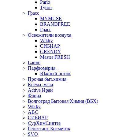
Parlo
Tyron
Грасс
MYMUSE
BRANDFREE
Грасс
Освежители воздуха
Wikky
СИБИАР
GRENDY
Master FRESH
Lamm
Парфюмерия
Южный поток
Прочая быт.химия
Крема ,мази
Аctive Иран
Флора
Волгоград Бытовая Химия (ВБХ)
Wikky
АВС
СИБИАР
СурХимСинтез
Ренессанс Косметик
SVO