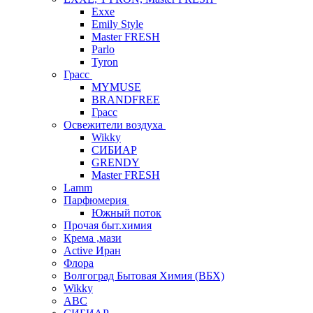
Exxe
Emily Style
Master FRESH
Parlo
Tyron
Грасс
MYMUSE
BRANDFREE
Грасс
Освежители воздуха
Wikky
СИБИАР
GRENDY
Master FRESH
Lamm
Парфюмерия
Южный поток
Прочая быт.химия
Крема ,мази
Аctive Иран
Флора
Волгоград Бытовая Химия (ВБХ)
Wikky
АВС