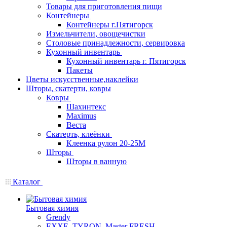
Товары для приготовления пищи
Контейнеры
Контейнеры г.Пятигорск
Измельчители, овощечистки
Столовые принадлежности, сервировка
Кухонный инвентарь
Кухонный инвентарь г. Пятигорск
Пакеты
Цветы искусственные,наклейки
Шторы, скатерти, ковры
Ковры
Шахинтекс
Maximus
Веста
Скатерть, клеёнки
Клеенка рулон 20-25М
Шторы
Шторы в ванную
Каталог
Бытовая химия
Grendy
EXXE, TYRON, Master FRESH