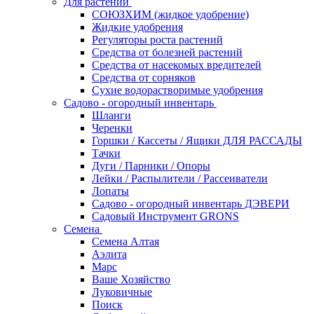
Для растений
СОЮЗХИМ (жидкое удобрение)
Жидкие удобрения
Регуляторы роста растений
Средства от болезней растений
Средства от насекомых вредителей
Средства от сорняков
Сухие водорастворимые удобрения
Садово - огородный инвентарь
Шланги
Черенки
Горшки / Кассеты / Ящики ДЛЯ РАССАДЫ
Тачки
Дуги / Парники / Опоры
Лейки / Распылители / Рассеиватели
Лопаты
Садово - огородный инвентарь ДЭВЕРИ
Садовый Инструмент GRONS
Семена
Семена Алтая
Аэлита
Марс
Ваше Хозяйство
Луковичные
Поиск