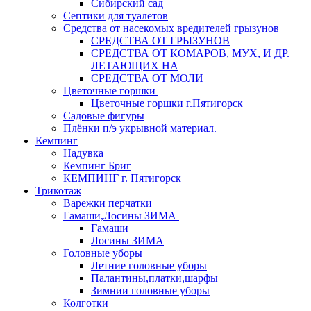
Сибирский сад
Септики для туалетов
Средства от насекомых вредителей грызунов
СPEДСТВА ОТ ГРЫЗУНОВ
СРЕДСТВА ОТ КОМАРОВ, МУХ, И ДР.
ЛЕТАЮЩИХ НА
СРЕДСТВА ОТ МОЛИ
Цветочные горшки
Цветочные горшки г.Пятигорск
Садовые фигуры
Плёнки п/э укрывной материал.
Кемпинг
Надувка
Кемпинг Бриг
КЕМПИНГ г. Пятигорск
Трикотаж
Варежки перчатки
Гамаши,Лосины ЗИМА
Гамаши
Лосины ЗИМА
Головные уборы
Летние головные уборы
Палантины,платки,шарфы
Зимнии головные уборы
Колготки