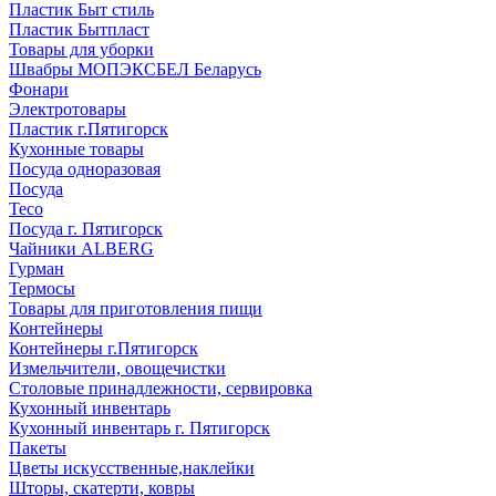
Пластик Быт стиль
Пластик Бытпласт
Товары для уборки
Швабры МОПЭКСБЕЛ Беларусь
Фонари
Электротовары
Пластик г.Пятигорск
Кухонные товары
Посуда одноразовая
Посуда
Teco
Посуда г. Пятигорск
Чайники ALBERG
Гурман
Термосы
Товары для приготовления пищи
Контейнеры
Контейнеры г.Пятигорск
Измельчители, овощечистки
Столовые принадлежности, сервировка
Кухонный инвентарь
Кухонный инвентарь г. Пятигорск
Пакеты
Цветы искусственные,наклейки
Шторы, скатерти, ковры