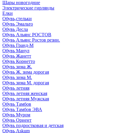
Шары новогодние
Электрические гирлянды
Елки
Обувь,стельки
Обувь Эмальто
Обувь Десла
Обувь Альянс РОСТОВ
Обувь Альянс Ростов резин.
Обувь Гранд-М
Обувь Манул
Обувь Жанетт
Обувь Корнетто
Обувь зима Ж.
Обувь Ж. зима дорогая
Обувь зима М.
Обувь зима М. дорогая
Обувь летняя
Обувь летняя женская
Обувь летняя Мужская
Обувь Тамбов
Обувь Тамбов ЭВА
Обувь Муром
Обувь Ориент
Обувь подростковая и детская
Обувь Askum