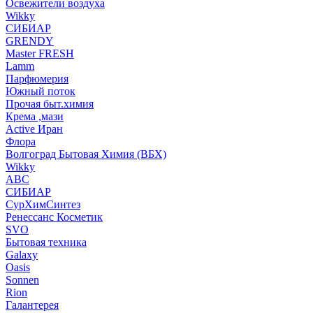
Освежители воздуха
Wikky
СИБИАР
GRENDY
Master FRESH
Lamm
Парфюмерия
Южный поток
Прочая быт.химия
Крема ,мази
Аctive Иран
Флора
Волгоград Бытовая Химия (ВБХ)
Wikky
АВС
СИБИАР
СурХимСинтез
Ренессанс Косметик
SVO
Бытовая техника
Galaxy
Oasis
Sonnen
Rion
Галантерея