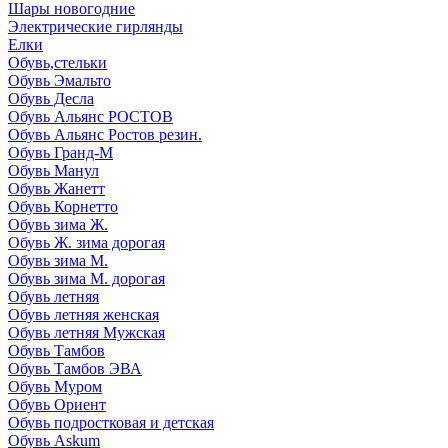
Шары новогодние
Электрические гирлянды
Елки
Обувь,стельки
Обувь Эмальто
Обувь Десла
Обувь Альянс РОСТОВ
Обувь Альянс Ростов резин.
Обувь Гранд-М
Обувь Манул
Обувь Жанетт
Обувь Корнетто
Обувь зима Ж.
Обувь Ж. зима дорогая
Обувь зима М.
Обувь зима М. дорогая
Обувь летняя
Обувь летняя женская
Обувь летняя Мужская
Обувь Тамбов
Обувь Тамбов ЭВА
Обувь Муром
Обувь Ориент
Обувь подростковая и детская
Обувь Askum