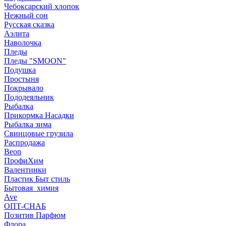
Чебоксарский хлопок
Нежный сон
Русская сказка
Аэлита
Наволочка
Пледы
Пледы "SMOON"
Подушка
Простыня
Покрывало
Пододеяльник
Рыбалка
Прикормка Насадки
Рыбалка зима
Свинцовые грузила
Распродажа
Beon
ПрофиХим
Валентинки
Пластик Быт стиль
Бытовая_химия
Ave
ОПТ-СНАБ
Позитив Парфюм
Флора