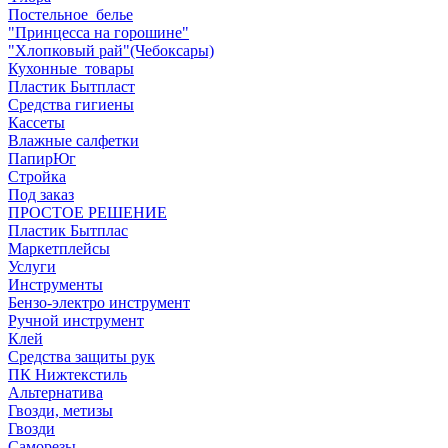
Постельное_белье
"Принцесса на горошине"
"Хлопковый рай"(Чебоксары)
Кухонные_товары
Пластик Бытпласт
Средства гигиены
Кассеты
Влажные салфетки
ПапирЮг
Стройка
Под заказ
ПРОСТОЕ РЕШЕНИЕ
Пластик Бытплас
Маркетплейсы
Услуги
Инструменты
Бензо-электро инструмент
Ручной инструмент
Клей
Средства защиты рук
ПК Нижтекстиль
Альтернатива
Гвозди, метизы
Гвозди
Саморезы