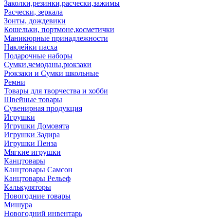
Заколки,резинки,расчески,зажимы
Расчески, зеркала
Зонты, дождевики
Кошельки, портмоне,косметички
Маникюрные принадлежности
Наклейки пасха
Подарочные наборы
Сумки,чемоданы,рюкзаки
Рюкзаки и Сумки школьные
Ремни
Товары для творчества и хобби
Швейные товары
Сувенирная продукция
Игрушки
Игрушки Домовята
Игрушки Задира
Игрушки Пенза
Мягкие игрушки
Канцтовары
Канцтовары Самсон
Канцтовары Рельеф
Калькуляторы
Новогодние товары
Мишура
Новогодний инвентарь