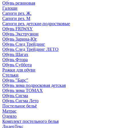
Обувь резиновая
Галоши
Сапоги рез. Ж.
Сапоги рез. М
Сапоги рез. детские,подростковые
Обувь FRIWAY
Обувь Экструзион
Обувь Зарина-Юг
Обувь След Трейдинг
Обувь След Трейдинг ЛЕТО
Обувь Шагах
Обувь Фтора
Обувь Суббота
Рожки для обуви
Стельки
Обувь "Барс"
Обувь зима подросковая детская
Обувь зима ТОМАХ
Обувь Сигма
Обувь Сигма Лето
Постельное бельё
Матрас
Одеяло
Комплект постельного белья
ЛидерТекс