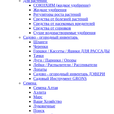
Для растений
СОЮЗХИМ (жидкое удобрение)
Жидкие удобрения
Регуляторы роста растений
Средства от болезней растений
Средства от насекомых вредителей
Средства от сорняков
Сухие водорастворимые удобрения
Садово - огородный инвентарь
Шланги
Черенки
Горшки / Кассеты / Ящики ДЛЯ РАССАДЫ
Тачки
Дуги / Парники / Опоры
Лейки / Распылители / Рассеиватели
Лопаты
Садово - огородный инвентарь ДЭВЕРИ
Садовый Инструмент GRONS
Семена
Семена Алтая
Аэлита
Марс
Ваше Хозяйство
Луковичные
Поиск