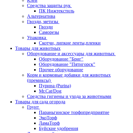
Клей
Средства защиты рук
ПК Нижтекстиль
Альтернатива
Гвозди, метизы
Гвозди
Саморезы
Упаковка
Скотчи, липкие ленты,пленки
Товары для животных
Оборудование и аксессуары для животных
Оборудование "Бриг"
Оборудование "Пятигорск"
Прочее оборудование
Корм и кормовые добавки для животных
(премиксы)
Пурина (Purina)
Mr.Cat/Dog
Средства гигиены и ухода за животными
Товары для сада огорода
Грунт
Параньгинское торфопредприятие
ЭкоТорф
ЛамаТорф
Буйские удобрения