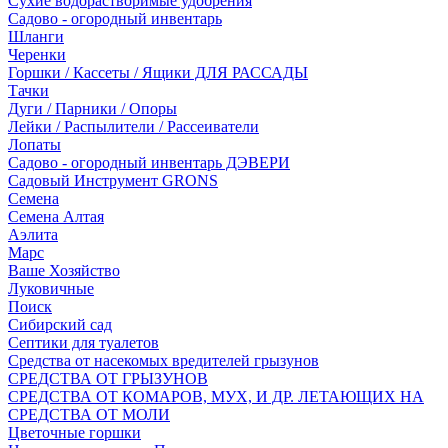
Сухие водорастворимые удобрения
Садово - огородный инвентарь
Шланги
Черенки
Горшки / Кассеты / Ящики ДЛЯ РАССАДЫ
Тачки
Дуги / Парники / Опоры
Лейки / Распылители / Рассеиватели
Лопаты
Садово - огородный инвентарь ДЭВЕРИ
Садовый Инструмент GRONS
Семена
Семена Алтая
Аэлита
Марс
Ваше Хозяйство
Луковичные
Поиск
Сибирский сад
Септики для туалетов
Средства от насекомых вредителей грызунов
СPEДСТВА ОТ ГРЫЗУНОВ
СРЕДСТВА ОТ КОМАРОВ, МУХ, И ДР. ЛЕТАЮЩИХ НА
СРЕДСТВА ОТ МОЛИ
Цветочные горшки