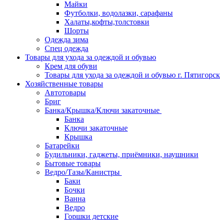
Майки
Футболки, водолазки, сарафаны
Халаты,кофты,толстовки
Шорты
Одежда зима
Спец одежда
Товары для ухода за одеждой и обувью
Крем для обуви
Товары для ухода за одеждой и обувью г. Пятигорск
Хозяйственные товары
Автотовары
Бриг
Банка/Крышка/Ключи закаточные
Банка
Ключи закаточные
Крышка
Батарейки
Будильники, гаджеты, приёмники, наушники
Бытовые товары
Ведро/Тазы/Канистры
Баки
Бочки
Ванна
Ведро
Горшки детские