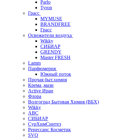
Parlo
Tyron
Грасс
MYMUSE
BRANDFREE
Грасс
Освежители воздуха
Wikky
СИБИАР
GRENDY
Master FRESH
Lamm
Парфюмерия
Южный поток
Прочая быт.химия
Крема ,мази
Аctive Иран
Флора
Волгоград Бытовая Химия (ВБХ)
Wikky
АВС
СИБИАР
СурХимСинтез
Ренессанс Косметик
SVO