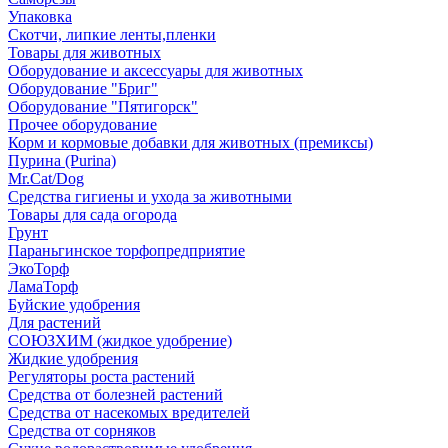
Упаковка
Скотчи, липкие ленты,пленки
Товары для животных
Оборудование и аксессуары для животных
Оборудование "Бриг"
Оборудование "Пятигорск"
Прочее оборудование
Корм и кормовые добавки для животных (премиксы)
Пурина (Purina)
Mr.Cat/Dog
Средства гигиены и ухода за животными
Товары для сада огорода
Грунт
Параньгинское торфопредприятие
ЭкоТорф
ЛамаТорф
Буйские удобрения
Для растений
СОЮЗХИМ (жидкое удобрение)
Жидкие удобрения
Регуляторы роста растений
Средства от болезней растений
Средства от насекомых вредителей
Средства от сорняков