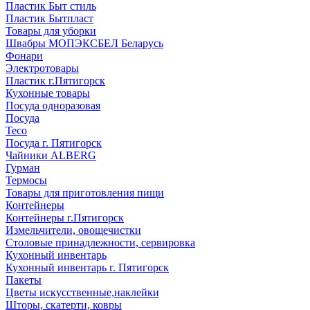
Пластик Быт стиль
Пластик Бытпласт
Товары для уборки
Швабры МОПЭКСБЕЛ Беларусь
Фонари
Электротовары
Пластик г.Пятигорск
Кухонные товары
Посуда одноразовая
Посуда
Teco
Посуда г. Пятигорск
Чайники ALBERG
Гурман
Термосы
Товары для приготовления пищи
Контейнеры
Контейнеры г.Пятигорск
Измельчители, овощечистки
Столовые принадлежности, сервировка
Кухонный инвентарь
Кухонный инвентарь г. Пятигорск
Пакеты
Цветы искусственные,наклейки
Шторы, скатерти, ковры