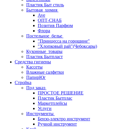
Пластик Быт стиль
Бытовая_химия
Ave
ОПТ-СНАБ
Позитив Парфюм
Флора
Постельное_белье
"Принцесса на горошине"
"Хлопковый рай"(Чебоксары)
Кухонные_товары
Пластик Бытпласт
Средства гигиены
Кассеты
Влажные салфетки
ПапирЮг
Стройка
Под заказ
ПРОСТОЕ РЕШЕНИЕ
Пластик Бытплас
Маркетплейсы
Услуги
Инструменты
Бензо-электро инструмент
Ручной инструмент