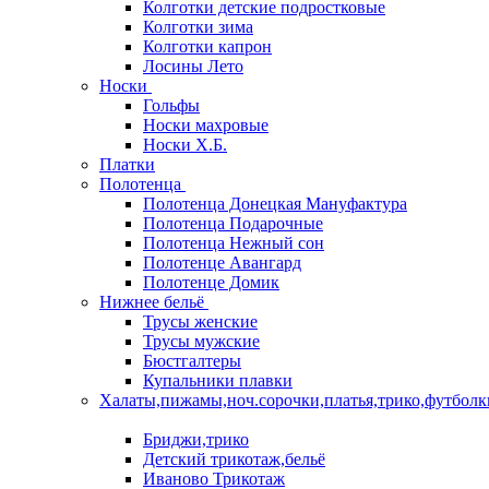
Колготки детские подростковые
Колготки зима
Колготки капрон
Лосины Лето
Носки
Гольфы
Носки махровые
Носки Х.Б.
Платки
Полотенца
Полотенца Донецкая Мануфактура
Полотенца Подарочные
Полотенца Нежный сон
Полотенце Авангард
Полотенце Домик
Нижнее бельё
Трусы женские
Трусы мужские
Бюстгалтеры
Купальники плавки
Халаты,пижамы,ноч.сорочки,платья,трико,футболк
Бриджи,трико
Детский трикотаж,бельё
Иваново Трикотаж