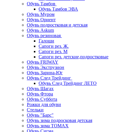
Обувь Тамбов
Обувь Тамбов ЭВА
Обувь Муром
Обувь Ориент
Обувь подростковая и детская
Обувь Askum
Обувь резиновая
Галоши
Сапоги рез. Ж.
Сапоги рез. М
Сапоги рез. детские,подростковые
Обувь FRIWAY
Обувь Экструзион
Обувь Зарина-Юг
Обувь След Трейдинг
Обувь След Трейдинг ЛЕТО
Обувь Шагах
Обувь Фтора
Обувь Суббота
Рожки для обуви
Стельки
Обувь "Барс"
Обувь зима подросковая детская
Обувь зима ТОМАХ
Обувь Сигма