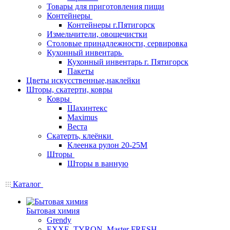
Товары для приготовления пищи
Контейнеры
Контейнеры г.Пятигорск
Измельчители, овощечистки
Столовые принадлежности, сервировка
Кухонный инвентарь
Кухонный инвентарь г. Пятигорск
Пакеты
Цветы искусственные,наклейки
Шторы, скатерти, ковры
Ковры
Шахинтекс
Maximus
Веста
Скатерть, клеёнки
Клеенка рулон 20-25М
Шторы
Шторы в ванную
Каталог
Бытовая химия
Grendy
EXXE, TYRON, Master FRESH