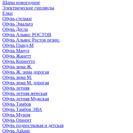
Шары новогодние
Электрические гирлянды
Елки
Обувь,стельки
Обувь Эмальто
Обувь Десла
Обувь Альянс РОСТОВ
Обувь Альянс Ростов резин.
Обувь Гранд-М
Обувь Манул
Обувь Жанетт
Обувь Корнетто
Обувь зима Ж.
Обувь Ж. зима дорогая
Обувь зима М.
Обувь зима М. дорогая
Обувь летняя
Обувь летняя женская
Обувь летняя Мужская
Обувь Тамбов
Обувь Тамбов ЭВА
Обувь Муром
Обувь Ориент
Обувь подростковая и детская
Обувь Askum