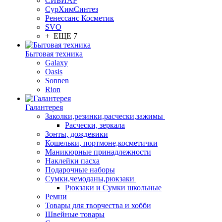
СИБИАР
СурХимСинтез
Ренессанс Косметик
SVO
+ ЕЩЕ 7
Бытовая техника
Galaxy
Oasis
Sonnen
Rion
Галантерея
Заколки,резинки,расчески,зажимы
Расчески, зеркала
Зонты, дождевики
Кошельки, портмоне,косметички
Маникюрные принадлежности
Наклейки пасха
Подарочные наборы
Сумки,чемоданы,рюкзаки
Рюкзаки и Сумки школьные
Ремни
Товары для творчества и хобби
Швейные товары