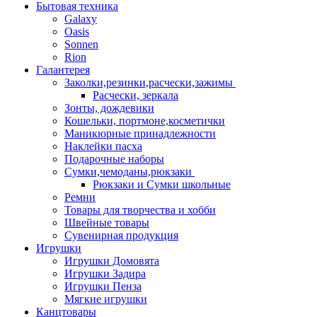
Бытовая техника
Galaxy
Oasis
Sonnen
Rion
Галантерея
Заколки,резинки,расчески,зажимы
Расчески, зеркала
Зонты, дождевики
Кошельки, портмоне,косметички
Маникюрные принадлежности
Наклейки пасха
Подарочные наборы
Сумки,чемоданы,рюкзаки
Рюкзаки и Сумки школьные
Ремни
Товары для творчества и хобби
Швейные товары
Сувенирная продукция
Игрушки
Игрушки Домовята
Игрушки Задира
Игрушки Пенза
Мягкие игрушки
Канцтовары