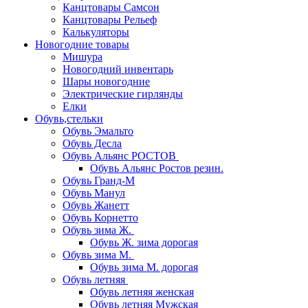
Канцтовары Самсон
Канцтовары Рельеф
Калькуляторы
Новогодние товары
Мишура
Новогодний инвентарь
Шары новогодние
Электрические гирлянды
Елки
Обувь,стельки
Обувь Эмальто
Обувь Десла
Обувь Альянс РОСТОВ
Обувь Альянс Ростов резин.
Обувь Гранд-М
Обувь Манул
Обувь Жанетт
Обувь Корнетто
Обувь зима Ж.
Обувь Ж. зима дорогая
Обувь зима М.
Обувь зима М. дорогая
Обувь летняя
Обувь летняя женская
Обувь летняя Мужская