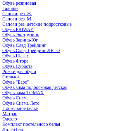
Обувь резиновая
Галоши
Сапоги рез. Ж.
Сапоги рез. М
Сапоги рез. детские,подростковые
Обувь FRIWAY
Обувь Экструзион
Обувь Зарина-Юг
Обувь След Трейдинг
Обувь След Трейдинг ЛЕТО
Обувь Шагах
Обувь Фтора
Обувь Суббота
Рожки для обуви
Стельки
Обувь "Барс"
Обувь зима подросковая детская
Обувь зима ТОМАХ
Обувь Сигма
Обувь Сигма Лето
Постельное бельё
Матрас
Одеяло
Комплект постельного белья
ЛидерТекс