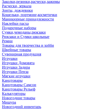
Заколки,резинки,расчески,зажимы
Расчески, зеркала
Зонты, дождевики
Кошельки, портмоне,косметички
Маникюрные принадлежности
Наклейки пасха
Подарочные наборы
Сумки,чемоданы,рюкзаки
Рюкзаки и Сумки школьные
Ремни
Товары для творчества и хобби
Швейные товары
Сувенирная продукция
Игрушки
Игрушки Домовята
Игрушки Задира
Игрушки Пенза
Мягкие игрушки
Канцтовары
Канцтовары Самсон
Канцтовары Рельеф
Калькуляторы
Новогодние товары
Мишура
Новогодний инвентарь