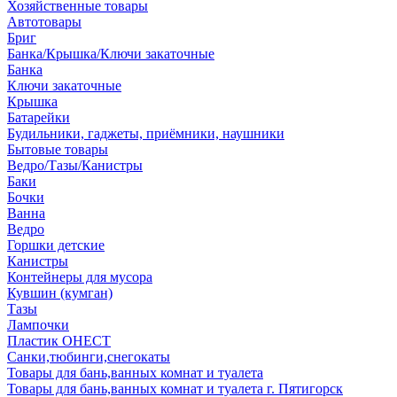
Хозяйственные товары
Автотовары
Бриг
Банка/Крышка/Ключи закаточные
Банка
Ключи закаточные
Крышка
Батарейки
Будильники, гаджеты, приёмники, наушники
Бытовые товары
Ведро/Тазы/Канистры
Баки
Бочки
Ванна
Ведро
Горшки детские
Канистры
Контейнеры для мусора
Кувшин (кумган)
Тазы
Лампочки
Пластик ОНЕСТ
Санки,тюбинги,снегокаты
Товары для бань,ванных комнат и туалета
Товары для бань,ванных комнат и туалета г. Пятигорск