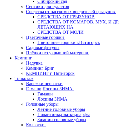
Сибирский сад
Септики для туалетов
Средства от насекомых вредителей грызунов
СPEДСТВА ОТ ГРЫЗУНОВ
СРЕДСТВА ОТ КОМАРОВ, МУХ, И ДР.
ЛЕТАЮЩИХ НА
СРЕДСТВА ОТ МОЛИ
Цветочные горшки
Цветочные горшки г.Пятигорск
Садовые фигуры
Плёнки п/э укрывной материал.
Кемпинг
Надувка
Кемпинг Бриг
КЕМПИНГ г. Пятигорск
Трикотаж
Варежки перчатки
Гамаши,Лосины ЗИМА
Гамаши
Лосины ЗИМА
Головные уборы
Летние головные уборы
Палантины,платки,шарфы
Зимнии головные уборы
Колготки