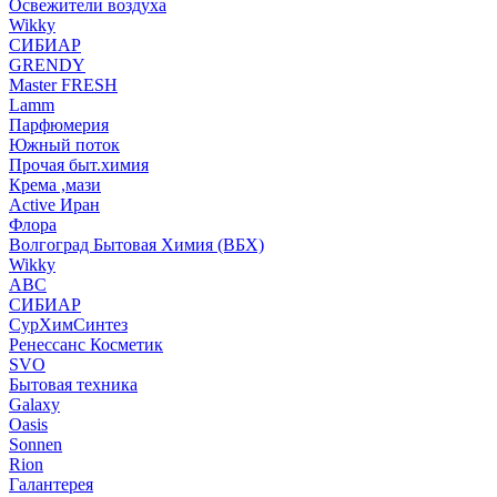
Освежители воздуха
Wikky
СИБИАР
GRENDY
Master FRESH
Lamm
Парфюмерия
Южный поток
Прочая быт.химия
Крема ,мази
Аctive Иран
Флора
Волгоград Бытовая Химия (ВБХ)
Wikky
АВС
СИБИАР
СурХимСинтез
Ренессанс Косметик
SVO
Бытовая техника
Galaxy
Oasis
Sonnen
Rion
Галантерея