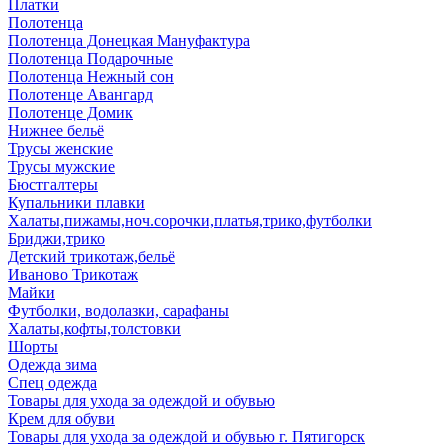
Платки
Полотенца
Полотенца Донецкая Мануфактура
Полотенца Подарочные
Полотенца Нежный сон
Полотенце Авангард
Полотенце Домик
Нижнее бельё
Трусы женские
Трусы мужские
Бюстгалтеры
Купальники плавки
Халаты,пижамы,ноч.сорочки,платья,трико,футболки
Бриджи,трико
Детский трикотаж,бельё
Иваново Трикотаж
Майки
Футболки, водолазки, сарафаны
Халаты,кофты,толстовки
Шорты
Одежда зима
Спец одежда
Товары для ухода за одеждой и обувью
Крем для обуви
Товары для ухода за одеждой и обувью г. Пятигорск