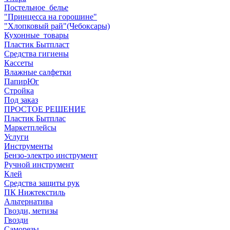
Постельное_белье
"Принцесса на горошине"
"Хлопковый рай"(Чебоксары)
Кухонные_товары
Пластик Бытпласт
Средства гигиены
Кассеты
Влажные салфетки
ПапирЮг
Стройка
Под заказ
ПРОСТОЕ РЕШЕНИЕ
Пластик Бытплас
Маркетплейсы
Услуги
Инструменты
Бензо-электро инструмент
Ручной инструмент
Клей
Средства защиты рук
ПК Нижтекстиль
Альтернатива
Гвозди, метизы
Гвозди
Саморезы