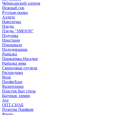
Чебоксарский хлопок
Нежный сон
Русская сказка
Аэлита
Наволочка
Пледы
Пледы "SMOON"
Подушка
Простыня
Покрывало
Пододеяльник
Рыбалка
Прикормка Насадки
Рыбалка зима
Свинцовые грузила
Распродажа
Beon
ПрофиХим
Валентинки
Пластик Быт стиль
Бытовая_химия
Ave
ОПТ-СНАБ
Позитив Парфюм
Флора