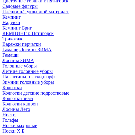
Цветочные горшки г.Пятигорск
Садовые фигуры
Плёнки п/э укрывной материал.
Кемпинг
Надувка
Кемпинг Бриг
КЕМПИНГ г. Пятигорск
Трикотаж
Варежки перчатки
Гамаши,Лосины ЗИМА
Гамаши
Лосины ЗИМА
Головные уборы
Летние головные уборы
Палантины,платки,шарфы
Зимнии головные уборы
Колготки
Колготки детские подростковые
Колготки зима
Колготки капрон
Лосины Лето
Носки
Гольфы
Носки махровые
Носки Х.Б.