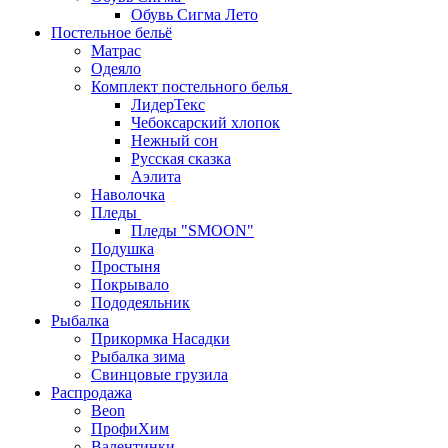
Обувь Сигма Лето
Постельное бельё
Матрас
Одеяло
Комплект постельного белья
ЛидерТекс
Чебоксарский хлопок
Нежный сон
Русская сказка
Аэлита
Наволочка
Пледы
Пледы "SMOON"
Подушка
Простыня
Покрывало
Пододеяльник
Рыбалка
Прикормка Насадки
Рыбалка зима
Свинцовые грузила
Распродажа
Beon
ПрофиХим
Валентинки