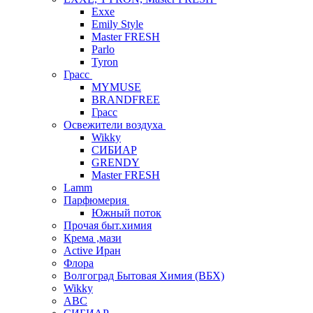
Exxe
Emily Style
Master FRESH
Parlo
Tyron
Грасс
MYMUSE
BRANDFREE
Грасс
Освежители воздуха
Wikky
СИБИАР
GRENDY
Master FRESH
Lamm
Парфюмерия
Южный поток
Прочая быт.химия
Крема ,мази
Аctive Иран
Флора
Волгоград Бытовая Химия (ВБХ)
Wikky
АВС