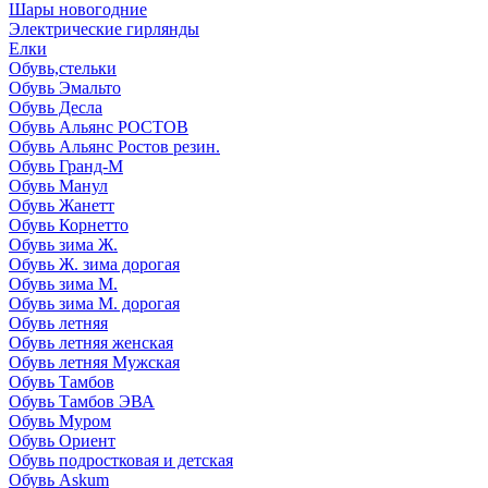
Шары новогодние
Электрические гирлянды
Елки
Обувь,стельки
Обувь Эмальто
Обувь Десла
Обувь Альянс РОСТОВ
Обувь Альянс Ростов резин.
Обувь Гранд-М
Обувь Манул
Обувь Жанетт
Обувь Корнетто
Обувь зима Ж.
Обувь Ж. зима дорогая
Обувь зима М.
Обувь зима М. дорогая
Обувь летняя
Обувь летняя женская
Обувь летняя Мужская
Обувь Тамбов
Обувь Тамбов ЭВА
Обувь Муром
Обувь Ориент
Обувь подростковая и детская
Обувь Askum