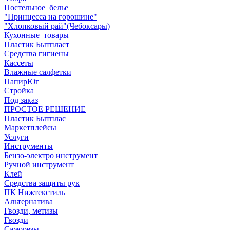
Постельное_белье
"Принцесса на горошине"
"Хлопковый рай"(Чебоксары)
Кухонные_товары
Пластик Бытпласт
Средства гигиены
Кассеты
Влажные салфетки
ПапирЮг
Стройка
Под заказ
ПРОСТОЕ РЕШЕНИЕ
Пластик Бытплас
Маркетплейсы
Услуги
Инструменты
Бензо-электро инструмент
Ручной инструмент
Клей
Средства защиты рук
ПК Нижтекстиль
Альтернатива
Гвозди, метизы
Гвозди
Саморезы