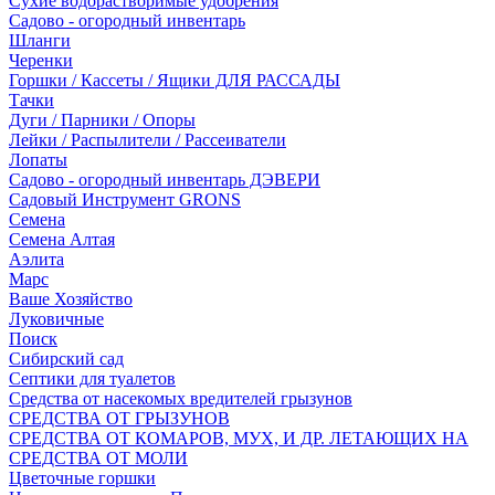
Сухие водорастворимые удобрения
Садово - огородный инвентарь
Шланги
Черенки
Горшки / Кассеты / Ящики ДЛЯ РАССАДЫ
Тачки
Дуги / Парники / Опоры
Лейки / Распылители / Рассеиватели
Лопаты
Садово - огородный инвентарь ДЭВЕРИ
Садовый Инструмент GRONS
Семена
Семена Алтая
Аэлита
Марс
Ваше Хозяйство
Луковичные
Поиск
Сибирский сад
Септики для туалетов
Средства от насекомых вредителей грызунов
СPEДСТВА ОТ ГРЫЗУНОВ
СРЕДСТВА ОТ КОМАРОВ, МУХ, И ДР. ЛЕТАЮЩИХ НА
СРЕДСТВА ОТ МОЛИ
Цветочные горшки