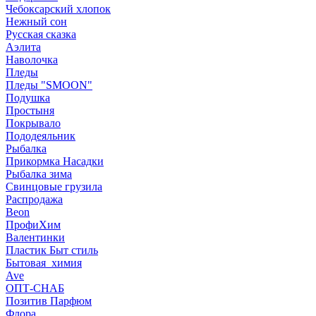
Чебоксарский хлопок
Нежный сон
Русская сказка
Аэлита
Наволочка
Пледы
Пледы "SMOON"
Подушка
Простыня
Покрывало
Пододеяльник
Рыбалка
Прикормка Насадки
Рыбалка зима
Свинцовые грузила
Распродажа
Beon
ПрофиХим
Валентинки
Пластик Быт стиль
Бытовая_химия
Ave
ОПТ-СНАБ
Позитив Парфюм
Флора