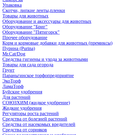
Упаковка
Скотчи, липкие ленты,пленки
Товары для животных
Оборудование и аксессуары для животных
Оборудование "Бриг"
Оборудование "Пятигорск"
Прочее оборудование
Корм и кормовые добавки для животных (премиксы)
Пурина (Purina)
Mr.Cat/Dog
Средства гигиены и ухода за животными
Товары для сада огорода
Грунт
Параньгинское торфопредприятие
ЭкоТорф
ЛамаТорф
Буйские удобрения
Для растений
СОЮЗХИМ (жидкое удобрение)
Жидкие удобрения
Регуляторы роста растений
Средства от болезней растений
Средства от насекомых вредителей
Средства от сорняков