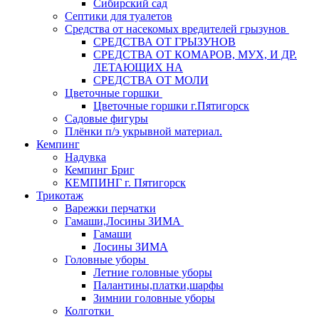
Сибирский сад
Септики для туалетов
Средства от насекомых вредителей грызунов
СPEДСТВА ОТ ГРЫЗУНОВ
СРЕДСТВА ОТ КОМАРОВ, МУХ, И ДР.
ЛЕТАЮЩИХ НА
СРЕДСТВА ОТ МОЛИ
Цветочные горшки
Цветочные горшки г.Пятигорск
Садовые фигуры
Плёнки п/э укрывной материал.
Кемпинг
Надувка
Кемпинг Бриг
КЕМПИНГ г. Пятигорск
Трикотаж
Варежки перчатки
Гамаши,Лосины ЗИМА
Гамаши
Лосины ЗИМА
Головные уборы
Летние головные уборы
Палантины,платки,шарфы
Зимнии головные уборы
Колготки