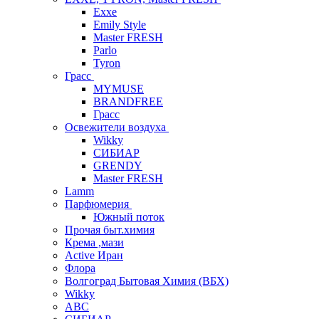
Exxe
Emily Style
Master FRESH
Parlo
Tyron
Грасс
MYMUSE
BRANDFREE
Грасс
Освежители воздуха
Wikky
СИБИАР
GRENDY
Master FRESH
Lamm
Парфюмерия
Южный поток
Прочая быт.химия
Крема ,мази
Аctive Иран
Флора
Волгоград Бытовая Химия (ВБХ)
Wikky
АВС