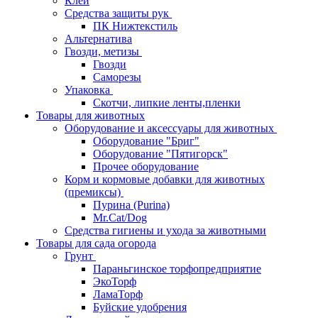
Клей
Средства защиты рук
ПК Нижтекстиль
Альтернатива
Гвозди, метизы
Гвозди
Саморезы
Упаковка
Скотчи, липкие ленты,пленки
Товары для животных
Оборудование и аксессуары для животных
Оборудование "Бриг"
Оборудование "Пятигорск"
Прочее оборудование
Корм и кормовые добавки для животных
(премиксы)
Пурина (Purina)
Mr.Cat/Dog
Средства гигиены и ухода за животными
Товары для сада огорода
Грунт
Параньгинское торфопредприятие
ЭкоТорф
ЛамаТорф
Буйские удобрения