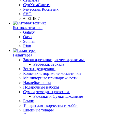
СИБИАР
СурХимСинтез
Ренессанс Косметик
SVO
+ ЕЩЕ 7
Бытовая техника
Galaxy
Oasis
Sonnen
Rion
Галантерея
Заколки,резинки,расчески,зажимы
Расчески, зеркала
Зонты, дождевики
Кошельки, портмоне,косметички
Маникюрные принадлежности
Наклейки пасха
Подарочные наборы
Сумки,чемоданы,рюкзаки
Рюкзаки и Сумки школьные
Ремни
Товары для творчества и хобби
Швейные товары