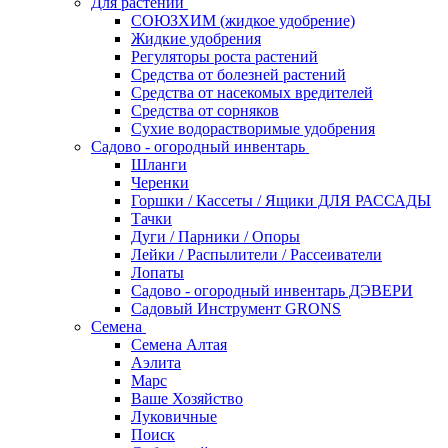
Для растений
СОЮЗХИМ (жидкое удобрение)
Жидкие удобрения
Регуляторы роста растений
Средства от болезней растений
Средства от насекомых вредителей
Средства от сорняков
Сухие водорастворимые удобрения
Садово - огородный инвентарь
Шланги
Черенки
Горшки / Кассеты / Ящики ДЛЯ РАССАДЫ
Тачки
Дуги / Парники / Опоры
Лейки / Распылители / Рассеиватели
Лопаты
Садово - огородный инвентарь ДЭВЕРИ
Садовый Инструмент GRONS
Семена
Семена Алтая
Аэлита
Марс
Ваше Хозяйство
Луковичные
Поиск