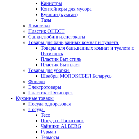
Канистры
Контейнеры для мусора
Кувшин (кумган)
Тазы
Лампочки
Пластик ОНЕСТ
Санки,тюбинги,снегокаты
Товары для бань,ванных комнат и туалета
Товары для бань,ванных комнат и туалета г.
Пятигорск
Пластик Быт стиль
Пластик Бытпласт
Товары для уборки
Швабры МОПЭКСБЕЛ Беларусь
Фонари
Электротовары
Пластик г.Пятигорск
Кухонные товары
Посуда одноразовая
Посуда
Teco
Посуда г. Пятигорск
Чайники ALBERG
Гурман
Термосы