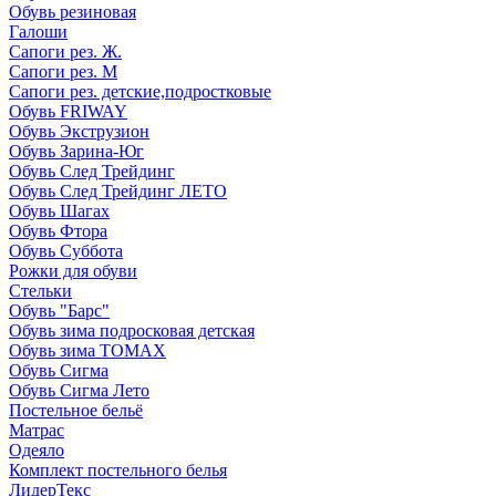
Обувь резиновая
Галоши
Сапоги рез. Ж.
Сапоги рез. М
Сапоги рез. детские,подростковые
Обувь FRIWAY
Обувь Экструзион
Обувь Зарина-Юг
Обувь След Трейдинг
Обувь След Трейдинг ЛЕТО
Обувь Шагах
Обувь Фтора
Обувь Суббота
Рожки для обуви
Стельки
Обувь "Барс"
Обувь зима подросковая детская
Обувь зима ТОМАХ
Обувь Сигма
Обувь Сигма Лето
Постельное бельё
Матрас
Одеяло
Комплект постельного белья
ЛидерТекс