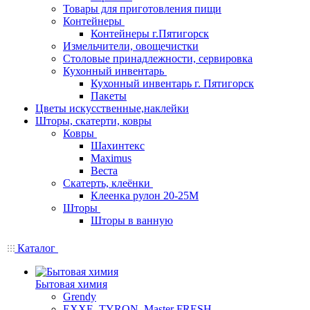
Товары для приготовления пищи
Контейнеры
Контейнеры г.Пятигорск
Измельчители, овощечистки
Столовые принадлежности, сервировка
Кухонный инвентарь
Кухонный инвентарь г. Пятигорск
Пакеты
Цветы искусственные,наклейки
Шторы, скатерти, ковры
Ковры
Шахинтекс
Maximus
Веста
Скатерть, клеёнки
Клеенка рулон 20-25М
Шторы
Шторы в ванную
Каталог
Бытовая химия
Grendy
EXXE, TYRON, Master FRESH