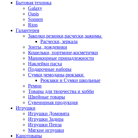
Бытовая техника
Galaxy
Oasis
Sonnen
Rion
Галантерея
Заколки,резинки,расчески,зажимы
Расчески, зеркала
Зонты, дождевики
Кошельки, портмоне,косметички
Маникюрные принадлежности
Наклейки пасха
Подарочные наборы
Сумки,чемоданы,рюкзаки
Рюкзаки и Сумки школьные
Ремни
Товары для творчества и хобби
Швейные товары
Сувенирная продукция
Игрушки
Игрушки Домовята
Игрушки Задира
Игрушки Пенза
Мягкие игрушки
Канцтовары