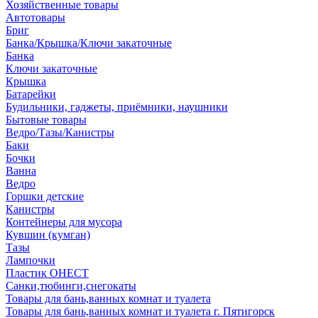
Хозяйственные товары
Автотовары
Бриг
Банка/Крышка/Ключи закаточные
Банка
Ключи закаточные
Крышка
Батарейки
Будильники, гаджеты, приёмники, наушники
Бытовые товары
Ведро/Тазы/Канистры
Баки
Бочки
Ванна
Ведро
Горшки детские
Канистры
Контейнеры для мусора
Кувшин (кумган)
Тазы
Лампочки
Пластик ОНЕСТ
Санки,тюбинги,снегокаты
Товары для бань,ванных комнат и туалета
Товары для бань,ванных комнат и туалета г. Пятигорск