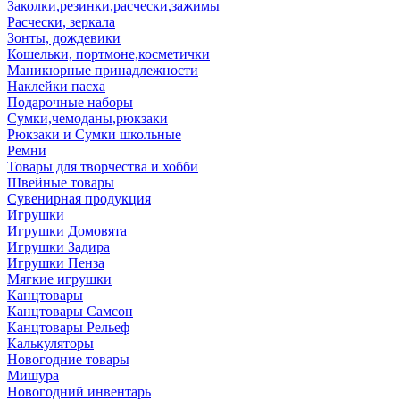
Заколки,резинки,расчески,зажимы
Расчески, зеркала
Зонты, дождевики
Кошельки, портмоне,косметички
Маникюрные принадлежности
Наклейки пасха
Подарочные наборы
Сумки,чемоданы,рюкзаки
Рюкзаки и Сумки школьные
Ремни
Товары для творчества и хобби
Швейные товары
Сувенирная продукция
Игрушки
Игрушки Домовята
Игрушки Задира
Игрушки Пенза
Мягкие игрушки
Канцтовары
Канцтовары Самсон
Канцтовары Рельеф
Калькуляторы
Новогодние товары
Мишура
Новогодний инвентарь