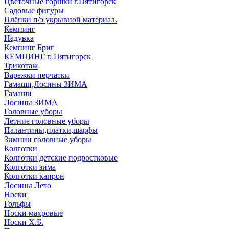
Цветочные горшки г.Пятигорск
Садовые фигуры
Плёнки п/э укрывной материал.
Кемпинг
Надувка
Кемпинг Бриг
КЕМПИНГ г. Пятигорск
Трикотаж
Варежки перчатки
Гамаши,Лосины ЗИМА
Гамаши
Лосины ЗИМА
Головные уборы
Летние головные уборы
Палантины,платки,шарфы
Зимнии головные уборы
Колготки
Колготки детские подростковые
Колготки зима
Колготки капрон
Лосины Лето
Носки
Гольфы
Носки махровые
Носки Х.Б.