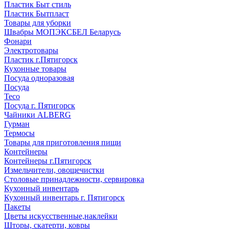
Пластик Быт стиль
Пластик Бытпласт
Товары для уборки
Швабры МОПЭКСБЕЛ Беларусь
Фонари
Электротовары
Пластик г.Пятигорск
Кухонные товары
Посуда одноразовая
Посуда
Teco
Посуда г. Пятигорск
Чайники ALBERG
Гурман
Термосы
Товары для приготовления пищи
Контейнеры
Контейнеры г.Пятигорск
Измельчители, овощечистки
Столовые принадлежности, сервировка
Кухонный инвентарь
Кухонный инвентарь г. Пятигорск
Пакеты
Цветы искусственные,наклейки
Шторы, скатерти, ковры