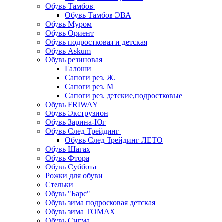
Обувь Тамбов
Обувь Тамбов ЭВА
Обувь Муром
Обувь Ориент
Обувь подростковая и детская
Обувь Askum
Обувь резиновая
Галоши
Сапоги рез. Ж.
Сапоги рез. М
Сапоги рез. детские,подростковые
Обувь FRIWAY
Обувь Экструзион
Обувь Зарина-Юг
Обувь След Трейдинг
Обувь След Трейдинг ЛЕТО
Обувь Шагах
Обувь Фтора
Обувь Суббота
Рожки для обуви
Стельки
Обувь "Барс"
Обувь зима подросковая детская
Обувь зима ТОМАХ
Обувь Сигма