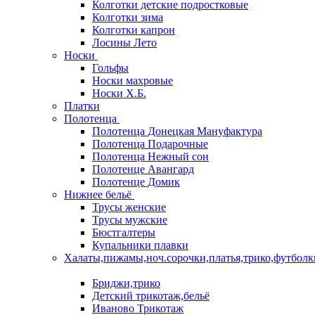
Колготки детские подростковые
Колготки зима
Колготки капрон
Лосины Лето
Носки
Гольфы
Носки махровые
Носки Х.Б.
Платки
Полотенца
Полотенца Донецкая Мануфактура
Полотенца Подарочные
Полотенца Нежный сон
Полотенце Авангард
Полотенце Домик
Нижнее бельё
Трусы женские
Трусы мужские
Бюстгалтеры
Купальники плавки
Халаты,пижамы,ноч.сорочки,платья,трико,футболк
Бриджи,трико
Детский трикотаж,бельё
Иваново Трикотаж