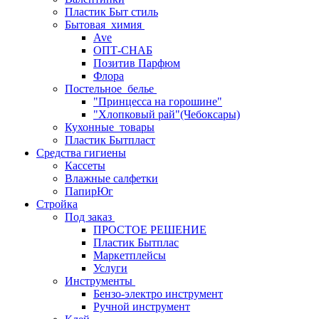
Пластик Быт стиль
Бытовая_химия
Ave
ОПТ-СНАБ
Позитив Парфюм
Флора
Постельное_белье
"Принцесса на горошине"
"Хлопковый рай"(Чебоксары)
Кухонные_товары
Пластик Бытпласт
Средства гигиены
Кассеты
Влажные салфетки
ПапирЮг
Стройка
Под заказ
ПРОСТОЕ РЕШЕНИЕ
Пластик Бытплас
Маркетплейсы
Услуги
Инструменты
Бензо-электро инструмент
Ручной инструмент