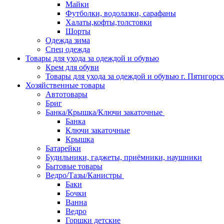
Майки
Футболки, водолазки, сарафаны
Халаты,кофты,толстовки
Шорты
Одежда зима
Спец одежда
Товары для ухода за одеждой и обувью
Крем для обуви
Товары для ухода за одеждой и обувью г. Пятигорск
Хозяйственные товары
Автотовары
Бриг
Банка/Крышка/Ключи закаточные
Банка
Ключи закаточные
Крышка
Батарейки
Будильники, гаджеты, приёмники, наушники
Бытовые товары
Ведро/Тазы/Канистры
Баки
Бочки
Ванна
Ведро
Горшки детские