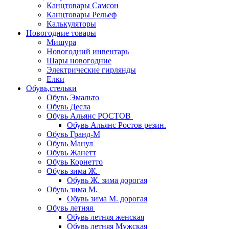
Канцтовары Самсон
Канцтовары Рельеф
Калькуляторы
Новогодние товары
Мишура
Новогодний инвентарь
Шары новогодние
Электрические гирлянды
Елки
Обувь,стельки
Обувь Эмальто
Обувь Десла
Обувь Альянс РОСТОВ
Обувь Альянс Ростов резин.
Обувь Гранд-М
Обувь Манул
Обувь Жанетт
Обувь Корнетто
Обувь зима Ж.
Обувь Ж. зима дорогая
Обувь зима М.
Обувь зима М. дорогая
Обувь летняя
Обувь летняя женская
Обувь летняя Мужская