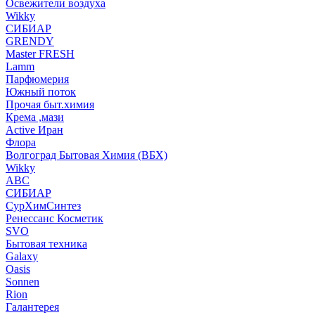
Освежители воздуха
Wikky
СИБИАР
GRENDY
Master FRESH
Lamm
Парфюмерия
Южный поток
Прочая быт.химия
Крема ,мази
Аctive Иран
Флора
Волгоград Бытовая Химия (ВБХ)
Wikky
АВС
СИБИАР
СурХимСинтез
Ренессанс Косметик
SVO
Бытовая техника
Galaxy
Oasis
Sonnen
Rion
Галантерея