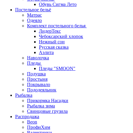
Обувь Сигма Лето
Постельное бельё
Матрас
Одеяло
Комплект постельного белья
ЛидерТекс
Чебоксарский хлопок
Нежный сон
Русская сказка
Аэлита
Наволочка
Пледы
Пледы "SMOON"
Подушка
Простыня
Покрывало
Пододеяльник
Рыбалка
Прикормка Насадки
Рыбалка зима
Свинцовые грузила
Распродажа
Beon
ПрофиХим
Валентинки