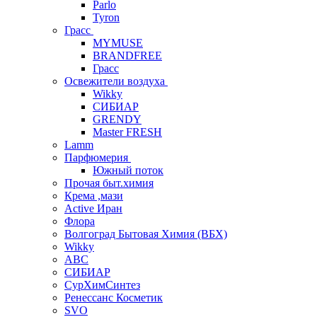
Parlo
Tyron
Грасс
MYMUSE
BRANDFREE
Грасс
Освежители воздуха
Wikky
СИБИАР
GRENDY
Master FRESH
Lamm
Парфюмерия
Южный поток
Прочая быт.химия
Крема ,мази
Аctive Иран
Флора
Волгоград Бытовая Химия (ВБХ)
Wikky
АВС
СИБИАР
СурХимСинтез
Ренессанс Косметик
SVO