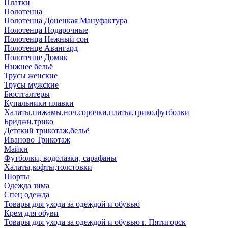
Платки
Полотенца
Полотенца Донецкая Мануфактура
Полотенца Подарочные
Полотенца Нежный сон
Полотенце Авангард
Полотенце Домик
Нижнее бельё
Трусы женские
Трусы мужские
Бюстгалтеры
Купальники плавки
Халаты,пижамы,ноч.сорочки,платья,трико,футболки
Бриджи,трико
Детский трикотаж,бельё
Иваново Трикотаж
Майки
Футболки, водолазки, сарафаны
Халаты,кофты,толстовки
Шорты
Одежда зима
Спец одежда
Товары для ухода за одеждой и обувью
Крем для обуви
Товары для ухода за одеждой и обувью г. Пятигорск