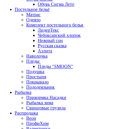
Обувь Сигма Лето
Постельное бельё
Матрас
Одеяло
Комплект постельного белья
ЛидерТекс
Чебоксарский хлопок
Нежный сон
Русская сказка
Аэлита
Наволочка
Пледы
Пледы "SMOON"
Подушка
Простыня
Покрывало
Пододеяльник
Рыбалка
Прикормка Насадки
Рыбалка зима
Свинцовые грузила
Распродажа
Beon
ПрофиХим
Валентинки