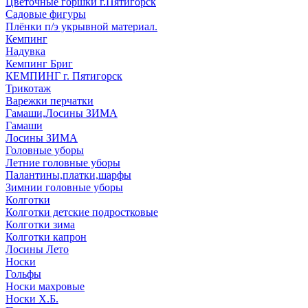
Цветочные горшки г.Пятигорск
Садовые фигуры
Плёнки п/э укрывной материал.
Кемпинг
Надувка
Кемпинг Бриг
КЕМПИНГ г. Пятигорск
Трикотаж
Варежки перчатки
Гамаши,Лосины ЗИМА
Гамаши
Лосины ЗИМА
Головные уборы
Летние головные уборы
Палантины,платки,шарфы
Зимнии головные уборы
Колготки
Колготки детские подростковые
Колготки зима
Колготки капрон
Лосины Лето
Носки
Гольфы
Носки махровые
Носки Х.Б.