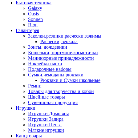
Бытовая техника
Galaxy
Oasis
Sonnen
Rion
Галантерея
Заколки,резинки,расчески,зажимы
Расчески, зеркала
Зонты, дождевики
Кошельки, портмоне,косметички
Маникюрные принадлежности
Наклейки пасха
Подарочные наборы
Сумки,чемоданы,рюкзаки
Рюкзаки и Сумки школьные
Ремни
Товары для творчества и хобби
Швейные товары
Сувенирная продукция
Игрушки
Игрушки Домовята
Игрушки Задира
Игрушки Пенза
Мягкие игрушки
Канцтовары