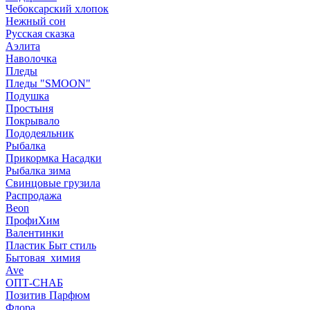
Чебоксарский хлопок
Нежный сон
Русская сказка
Аэлита
Наволочка
Пледы
Пледы "SMOON"
Подушка
Простыня
Покрывало
Пододеяльник
Рыбалка
Прикормка Насадки
Рыбалка зима
Свинцовые грузила
Распродажа
Beon
ПрофиХим
Валентинки
Пластик Быт стиль
Бытовая_химия
Ave
ОПТ-СНАБ
Позитив Парфюм
Флора