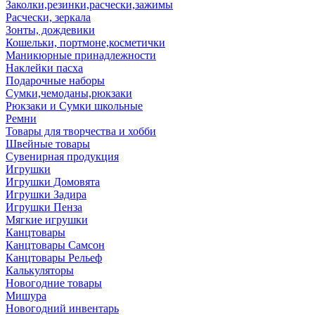
Заколки,резинки,расчески,зажимы
Расчески, зеркала
Зонты, дождевики
Кошельки, портмоне,косметички
Маникюрные принадлежности
Наклейки пасха
Подарочные наборы
Сумки,чемоданы,рюкзаки
Рюкзаки и Сумки школьные
Ремни
Товары для творчества и хобби
Швейные товары
Сувенирная продукция
Игрушки
Игрушки Домовята
Игрушки Задира
Игрушки Пенза
Мягкие игрушки
Канцтовары
Канцтовары Самсон
Канцтовары Рельеф
Калькуляторы
Новогодние товары
Мишура
Новогодний инвентарь