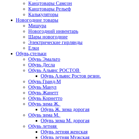
Канцтовары Самсон
Канцтовары Рельеф
Калькуляторы
Новогодние товары
Мишура
Новогодний инвентарь
Шары новогодние
Электрические гирлянды
Елки
Обувь,стельки
Обувь Эмальто
Обувь Десла
Обувь Альянс РОСТОВ
Обувь Альянс Ростов резин.
Обувь Гранд-М
Обувь Манул
Обувь Жанетт
Обувь Корнетто
Обувь зима Ж.
Обувь Ж. зима дорогая
Обувь зима М.
Обувь зима М. дорогая
Обувь летняя
Обувь летняя женская
Обувь летняя Мужская