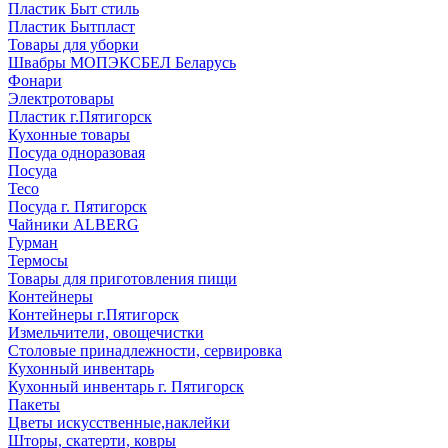
Пластик Быт стиль
Пластик Бытпласт
Товары для уборки
Швабры МОПЭКСБЕЛ Беларусь
Фонари
Электротовары
Пластик г.Пятигорск
Кухонные товары
Посуда одноразовая
Посуда
Teco
Посуда г. Пятигорск
Чайники ALBERG
Гурман
Термосы
Товары для приготовления пищи
Контейнеры
Контейнеры г.Пятигорск
Измельчители, овощечистки
Столовые принадлежности, сервировка
Кухонный инвентарь
Кухонный инвентарь г. Пятигорск
Пакеты
Цветы искусственные,наклейки
Шторы, скатерти, ковры