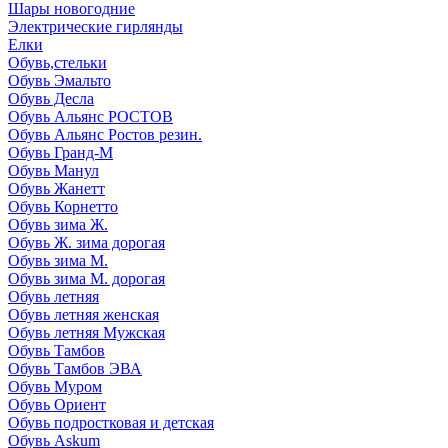
Шары новогодние
Электрические гирлянды
Елки
Обувь,стельки
Обувь Эмальто
Обувь Десла
Обувь Альянс РОСТОВ
Обувь Альянс Ростов резин.
Обувь Гранд-М
Обувь Манул
Обувь Жанетт
Обувь Корнетто
Обувь зима Ж.
Обувь Ж. зима дорогая
Обувь зима М.
Обувь зима М. дорогая
Обувь летняя
Обувь летняя женская
Обувь летняя Мужская
Обувь Тамбов
Обувь Тамбов ЭВА
Обувь Муром
Обувь Ориент
Обувь подростковая и детская
Обувь Askum