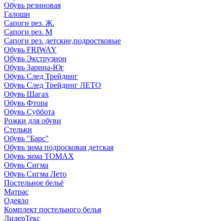
Обувь резиновая
Галоши
Сапоги рез. Ж.
Сапоги рез. М
Сапоги рез. детские,подростковые
Обувь FRIWAY
Обувь Экструзион
Обувь Зарина-Юг
Обувь След Трейдинг
Обувь След Трейдинг ЛЕТО
Обувь Шагах
Обувь Фтора
Обувь Суббота
Рожки для обуви
Стельки
Обувь "Барс"
Обувь зима подросковая детская
Обувь зима ТОМАХ
Обувь Сигма
Обувь Сигма Лето
Постельное бельё
Матрас
Одеяло
Комплект постельного белья
ЛидерТекс