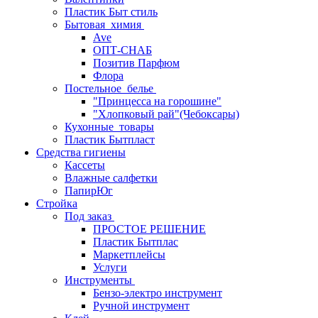
Пластик Быт стиль
Бытовая_химия
Ave
ОПТ-СНАБ
Позитив Парфюм
Флора
Постельное_белье
"Принцесса на горошине"
"Хлопковый рай"(Чебоксары)
Кухонные_товары
Пластик Бытпласт
Средства гигиены
Кассеты
Влажные салфетки
ПапирЮг
Стройка
Под заказ
ПРОСТОЕ РЕШЕНИЕ
Пластик Бытплас
Маркетплейсы
Услуги
Инструменты
Бензо-электро инструмент
Ручной инструмент