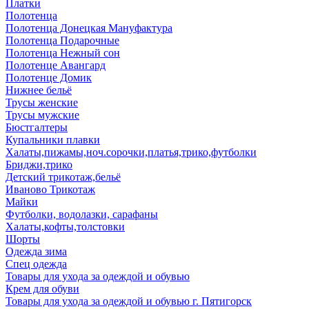
Платки
Полотенца
Полотенца Донецкая Мануфактура
Полотенца Подарочные
Полотенца Нежный сон
Полотенце Авангард
Полотенце Домик
Нижнее бельё
Трусы женские
Трусы мужские
Бюстгалтеры
Купальники плавки
Халаты,пижамы,ноч.сорочки,платья,трико,футболки
Бриджи,трико
Детский трикотаж,бельё
Иваново Трикотаж
Майки
Футболки, водолазки, сарафаны
Халаты,кофты,толстовки
Шорты
Одежда зима
Спец одежда
Товары для ухода за одеждой и обувью
Крем для обуви
Товары для ухода за одеждой и обувью г. Пятигорск