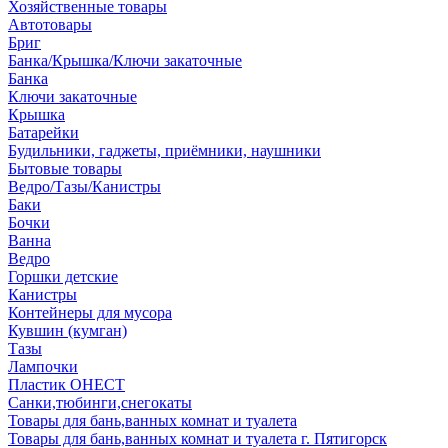
Хозяйственные товары
Автотовары
Бриг
Банка/Крышка/Ключи закаточные
Банка
Ключи закаточные
Крышка
Батарейки
Будильники, гаджеты, приёмники, наушники
Бытовые товары
Ведро/Тазы/Канистры
Баки
Бочки
Ванна
Ведро
Горшки детские
Канистры
Контейнеры для мусора
Кувшин (кумган)
Тазы
Лампочки
Пластик ОНЕСТ
Санки,тюбинги,снегокаты
Товары для бань,ванных комнат и туалета
Товары для бань,ванных комнат и туалета г. Пятигорск