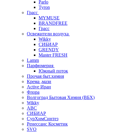
Parlo
Tyron
Грасс
MYMUSE
BRANDFREE
Грасс
Освежители воздуха
Wikky
СИБИАР
GRENDY
Master FRESH
Lamm
Парфюмерия
Южный поток
Прочая быт.химия
Крема ,мази
Аctive Иран
Флора
Волгоград Бытовая Химия (ВБХ)
Wikky
АВС
СИБИАР
СурХимСинтез
Ренессанс Косметик
SVO