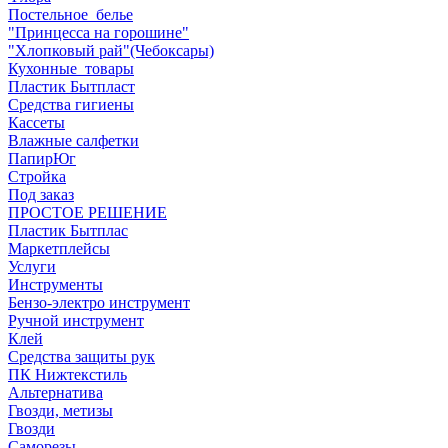
Постельное_белье
"Принцесса на горошине"
"Хлопковый рай"(Чебоксары)
Кухонные_товары
Пластик Бытпласт
Средства гигиены
Кассеты
Влажные салфетки
ПапирЮг
Стройка
Под заказ
ПРОСТОЕ РЕШЕНИЕ
Пластик Бытплас
Маркетплейсы
Услуги
Инструменты
Бензо-электро инструмент
Ручной инструмент
Клей
Средства защиты рук
ПК Нижтекстиль
Альтернатива
Гвозди, метизы
Гвозди
Саморезы