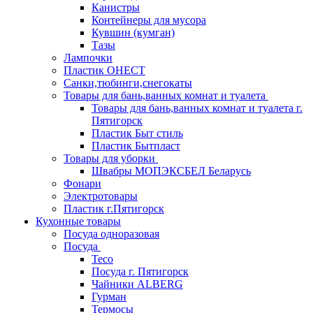
Канистры
Контейнеры для мусора
Кувшин (кумган)
Тазы
Лампочки
Пластик ОНЕСТ
Санки,тюбинги,снегокаты
Товары для бань,ванных комнат и туалета
Товары для бань,ванных комнат и туалета г.
Пятигорск
Пластик Быт стиль
Пластик Бытпласт
Товары для уборки
Швабры МОПЭКСБЕЛ Беларусь
Фонари
Электротовары
Пластик г.Пятигорск
Кухонные товары
Посуда одноразовая
Посуда
Teco
Посуда г. Пятигорск
Чайники ALBERG
Гурман
Термосы