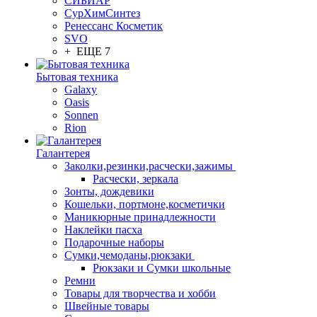
СИБИАР
СурХимСинтез
Ренессанс Косметик
SVO
+ ЕЩЕ 7
Бытовая техника
Galaxy
Oasis
Sonnen
Rion
Галантерея
Заколки,резинки,расчески,зажимы
Расчески, зеркала
Зонты, дождевики
Кошельки, портмоне,косметички
Маникюрные принадлежности
Наклейки пасха
Подарочные наборы
Сумки,чемоданы,рюкзаки
Рюкзаки и Сумки школьные
Ремни
Товары для творчества и хобби
Швейные товары