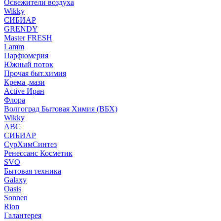
Освежители воздуха
Wikky
СИБИАР
GRENDY
Master FRESH
Lamm
Парфюмерия
Южный поток
Прочая быт.химия
Крема ,мази
Аctive Иран
Флора
Волгоград Бытовая Химия (ВБХ)
Wikky
АВС
СИБИАР
СурХимСинтез
Ренессанс Косметик
SVO
Бытовая техника
Galaxy
Oasis
Sonnen
Rion
Галантерея