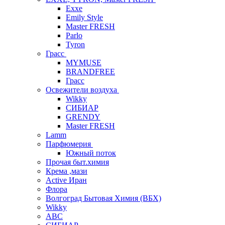
Exxe
Emily Style
Master FRESH
Parlo
Tyron
Грасс
MYMUSE
BRANDFREE
Грасс
Освежители воздуха
Wikky
СИБИАР
GRENDY
Master FRESH
Lamm
Парфюмерия
Южный поток
Прочая быт.химия
Крема ,мази
Аctive Иран
Флора
Волгоград Бытовая Химия (ВБХ)
Wikky
АВС