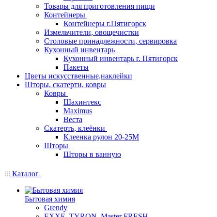
Товары для приготовления пищи
Контейнеры
Контейнеры г.Пятигорск
Измельчители, овощечистки
Столовые принадлежности, сервировка
Кухонный инвентарь
Кухонный инвентарь г. Пятигорск
Пакеты
Цветы искусственные,наклейки
Шторы, скатерти, ковры
Ковры
Шахинтекс
Maximus
Веста
Скатерть, клеёнки
Клеенка рулон 20-25М
Шторы
Шторы в ванную
Каталог
Бытовая химия
Grendy
EXXE, TYRON, Master FRESH