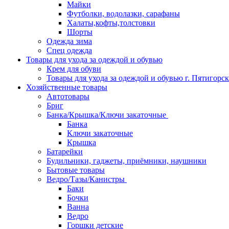
Майки
Футболки, водолазки, сарафаны
Халаты,кофты,толстовки
Шорты
Одежда зима
Спец одежда
Товары для ухода за одеждой и обувью
Крем для обуви
Товары для ухода за одеждой и обувью г. Пятигорск
Хозяйственные товары
Автотовары
Бриг
Банка/Крышка/Ключи закаточные
Банка
Ключи закаточные
Крышка
Батарейки
Будильники, гаджеты, приёмники, наушники
Бытовые товары
Ведро/Тазы/Канистры
Баки
Бочки
Ванна
Ведро
Горшки детские