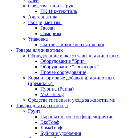
Клей
Средства защиты рук
ПК Нижтекстиль
Альтернатива
Гвозди, метизы
Гвозди
Саморезы
Упаковка
Скотчи, липкие ленты,пленки
Товары для животных
Оборудование и аксессуары для животных
Оборудование "Бриг"
Оборудование "Пятигорск"
Прочее оборудование
Корм и кормовые добавки для животных
(премиксы)
Пурина (Purina)
Mr.Cat/Dog
Средства гигиены и ухода за животными
Товары для сада огорода
Грунт
Параньгинское торфопредприятие
ЭкоТорф
ЛамаТорф
Буйские удобрения