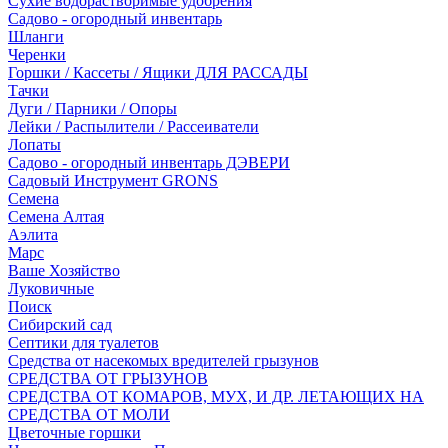
Сухие водорастворимые удобрения
Садово - огородный инвентарь
Шланги
Черенки
Горшки / Кассеты / Ящики ДЛЯ РАССАДЫ
Тачки
Дуги / Парники / Опоры
Лейки / Распылители / Рассеиватели
Лопаты
Садово - огородный инвентарь ДЭВЕРИ
Садовый Инструмент GRONS
Семена
Семена Алтая
Аэлита
Марс
Ваше Хозяйство
Луковичные
Поиск
Сибирский сад
Септики для туалетов
Средства от насекомых вредителей грызунов
СPEДСТВА ОТ ГРЫЗУНОВ
СРЕДСТВА ОТ КОМАРОВ, МУХ, И ДР. ЛЕТАЮЩИХ НА
СРЕДСТВА ОТ МОЛИ
Цветочные горшки