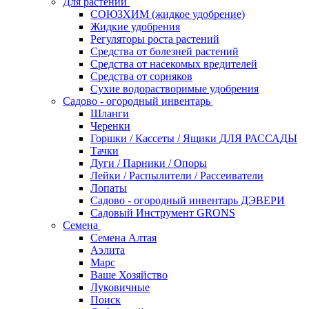
Для растений
СОЮЗХИМ (жидкое удобрение)
Жидкие удобрения
Регуляторы роста растений
Средства от болезней растений
Средства от насекомых вредителей
Средства от сорняков
Сухие водорастворимые удобрения
Садово - огородный инвентарь
Шланги
Черенки
Горшки / Кассеты / Ящики ДЛЯ РАССАДЫ
Тачки
Дуги / Парники / Опоры
Лейки / Распылители / Рассеиватели
Лопаты
Садово - огородный инвентарь ДЭВЕРИ
Садовый Инструмент GRONS
Семена
Семена Алтая
Аэлита
Марс
Ваше Хозяйство
Луковичные
Поиск