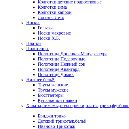
Колготки детские подростковые
Колготки зима
Колготки капрон
Лосины Лето
Носки
Гольфы
Носки махровые
Носки Х.Б.
Платки
Полотенца
Полотенца Донецкая Мануфактура
Полотенца Подарочные
Полотенца Нежный сон
Полотенце Авангард
Полотенце Домик
Нижнее бельё
Трусы женские
Трусы мужские
Бюстгалтеры
Купальники плавки
Халаты,пижамы,ноч.сорочки,платья,трико,футболк
Бриджи,трико
Детский трикотаж,бельё
Иваново Трикотаж