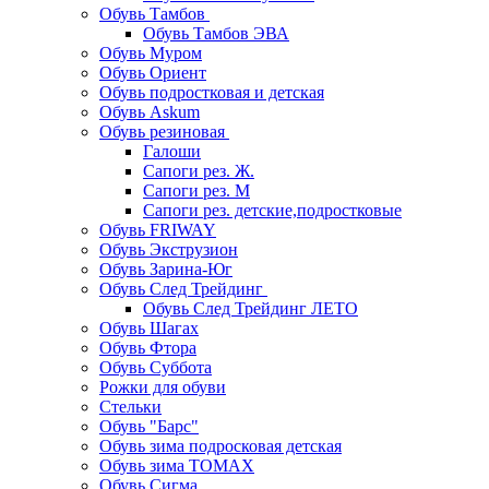
Обувь Тамбов
Обувь Тамбов ЭВА
Обувь Муром
Обувь Ориент
Обувь подростковая и детская
Обувь Askum
Обувь резиновая
Галоши
Сапоги рез. Ж.
Сапоги рез. М
Сапоги рез. детские,подростковые
Обувь FRIWAY
Обувь Экструзион
Обувь Зарина-Юг
Обувь След Трейдинг
Обувь След Трейдинг ЛЕТО
Обувь Шагах
Обувь Фтора
Обувь Суббота
Рожки для обуви
Стельки
Обувь "Барс"
Обувь зима подросковая детская
Обувь зима ТОМАХ
Обувь Сигма