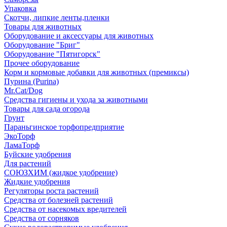
Упаковка
Скотчи, липкие ленты,пленки
Товары для животных
Оборудование и аксессуары для животных
Оборудование "Бриг"
Оборудование "Пятигорск"
Прочее оборудование
Корм и кормовые добавки для животных (премиксы)
Пурина (Purina)
Mr.Cat/Dog
Средства гигиены и ухода за животными
Товары для сада огорода
Грунт
Параньгинское торфопредприятие
ЭкоТорф
ЛамаТорф
Буйские удобрения
Для растений
СОЮЗХИМ (жидкое удобрение)
Жидкие удобрения
Регуляторы роста растений
Средства от болезней растений
Средства от насекомых вредителей
Средства от сорняков