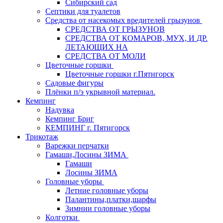
Сибирский сад
Септики для туалетов
Средства от насекомых вредителей грызунов
СPEДСТВА ОТ ГРЫЗУНОВ
СРЕДСТВА ОТ КОМАРОВ, МУХ, И ДР.
ЛЕТАЮЩИХ НА
СРЕДСТВА ОТ МОЛИ
Цветочные горшки
Цветочные горшки г.Пятигорск
Садовые фигуры
Плёнки п/э укрывной материал.
Кемпинг
Надувка
Кемпинг Бриг
КЕМПИНГ г. Пятигорск
Трикотаж
Варежки перчатки
Гамаши,Лосины ЗИМА
Гамаши
Лосины ЗИМА
Головные уборы
Летние головные уборы
Палантины,платки,шарфы
Зимнии головные уборы
Колготки