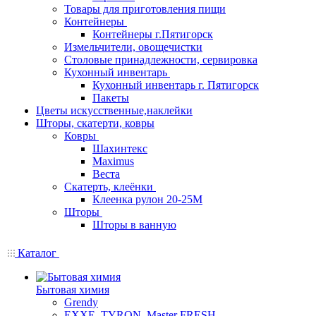
Товары для приготовления пищи
Контейнеры
Контейнеры г.Пятигорск
Измельчители, овощечистки
Столовые принадлежности, сервировка
Кухонный инвентарь
Кухонный инвентарь г. Пятигорск
Пакеты
Цветы искусственные,наклейки
Шторы, скатерти, ковры
Ковры
Шахинтекс
Maximus
Веста
Скатерть, клеёнки
Клеенка рулон 20-25М
Шторы
Шторы в ванную
Каталог
Бытовая химия
Grendy
EXXE, TYRON, Master FRESH