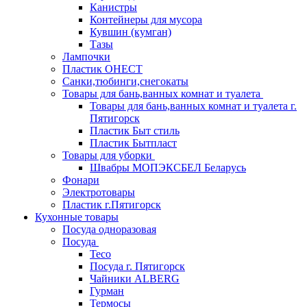
Канистры
Контейнеры для мусора
Кувшин (кумган)
Тазы
Лампочки
Пластик ОНЕСТ
Санки,тюбинги,снегокаты
Товары для бань,ванных комнат и туалета
Товары для бань,ванных комнат и туалета г.
Пятигорск
Пластик Быт стиль
Пластик Бытпласт
Товары для уборки
Швабры МОПЭКСБЕЛ Беларусь
Фонари
Электротовары
Пластик г.Пятигорск
Кухонные товары
Посуда одноразовая
Посуда
Teco
Посуда г. Пятигорск
Чайники ALBERG
Гурман
Термосы