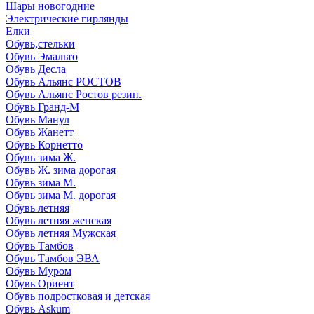
Шары новогодние
Электрические гирлянды
Елки
Обувь,стельки
Обувь Эмальто
Обувь Десла
Обувь Альянс РОСТОВ
Обувь Альянс Ростов резин.
Обувь Гранд-М
Обувь Манул
Обувь Жанетт
Обувь Корнетто
Обувь зима Ж.
Обувь Ж. зима дорогая
Обувь зима М.
Обувь зима М. дорогая
Обувь летняя
Обувь летняя женская
Обувь летняя Мужская
Обувь Тамбов
Обувь Тамбов ЭВА
Обувь Муром
Обувь Ориент
Обувь подростковая и детская
Обувь Askum