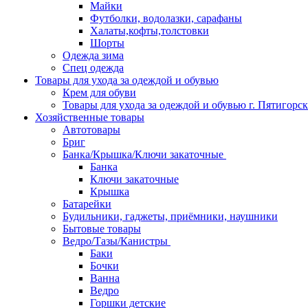
Майки
Футболки, водолазки, сарафаны
Халаты,кофты,толстовки
Шорты
Одежда зима
Спец одежда
Товары для ухода за одеждой и обувью
Крем для обуви
Товары для ухода за одеждой и обувью г. Пятигорск
Хозяйственные товары
Автотовары
Бриг
Банка/Крышка/Ключи закаточные
Банка
Ключи закаточные
Крышка
Батарейки
Будильники, гаджеты, приёмники, наушники
Бытовые товары
Ведро/Тазы/Канистры
Баки
Бочки
Ванна
Ведро
Горшки детские