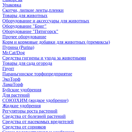
Упаковка
Скотчи, липкие ленты,пленки
Товары для животных
Оборудование и аксессуары для животных
Оборудование "Бриг"
Оборудование "Пятигорск"
Прочее оборудование
Корм и кормовые добавки для животных (премиксы)
Пурина (Purina)
Mr.Cat/Dog
Средства гигиены и ухода за животными
Товары для сада огорода
Грунт
Параньгинское торфопредприятие
ЭкоТорф
ЛамаТорф
Буйские удобрения
Для растений
СОЮЗХИМ (жидкое удобрение)
Жидкие удобрения
Регуляторы роста растений
Средства от болезней растений
Средства от насекомых вредителей
Средства от сорняков