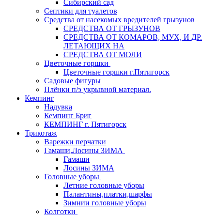
Сибирский сад
Септики для туалетов
Средства от насекомых вредителей грызунов
СPEДСТВА ОТ ГРЫЗУНОВ
СРЕДСТВА ОТ КОМАРОВ, МУХ, И ДР.
ЛЕТАЮЩИХ НА
СРЕДСТВА ОТ МОЛИ
Цветочные горшки
Цветочные горшки г.Пятигорск
Садовые фигуры
Плёнки п/э укрывной материал.
Кемпинг
Надувка
Кемпинг Бриг
КЕМПИНГ г. Пятигорск
Трикотаж
Варежки перчатки
Гамаши,Лосины ЗИМА
Гамаши
Лосины ЗИМА
Головные уборы
Летние головные уборы
Палантины,платки,шарфы
Зимнии головные уборы
Колготки