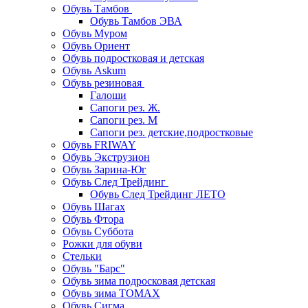
Обувь Тамбов
Обувь Тамбов ЭВА
Обувь Муром
Обувь Ориент
Обувь подростковая и детская
Обувь Askum
Обувь резиновая
Галоши
Сапоги рез. Ж.
Сапоги рез. М
Сапоги рез. детские,подростковые
Обувь FRIWAY
Обувь Экструзион
Обувь Зарина-Юг
Обувь След Трейдинг
Обувь След Трейдинг ЛЕТО
Обувь Шагах
Обувь Фтора
Обувь Суббота
Рожки для обуви
Стельки
Обувь "Барс"
Обувь зима подросковая детская
Обувь зима ТОМАХ
Обувь Сигма