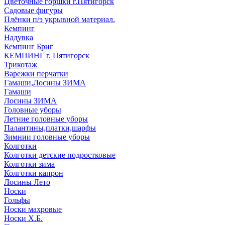
Цветочные горшки г.Пятигорск
Садовые фигуры
Плёнки п/э укрывной материал.
Кемпинг
Надувка
Кемпинг Бриг
КЕМПИНГ г. Пятигорск
Трикотаж
Варежки перчатки
Гамаши,Лосины ЗИМА
Гамаши
Лосины ЗИМА
Головные уборы
Летние головные уборы
Палантины,платки,шарфы
Зимнии головные уборы
Колготки
Колготки детские подростковые
Колготки зима
Колготки капрон
Лосины Лето
Носки
Гольфы
Носки махровые
Носки Х.Б.