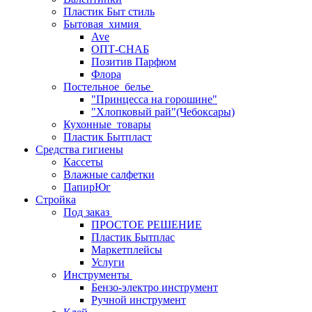
Пластик Быт стиль
Бытовая_химия
Ave
ОПТ-СНАБ
Позитив Парфюм
Флора
Постельное_белье
"Принцесса на горошине"
"Хлопковый рай"(Чебоксары)
Кухонные_товары
Пластик Бытпласт
Средства гигиены
Кассеты
Влажные салфетки
ПапирЮг
Стройка
Под заказ
ПРОСТОЕ РЕШЕНИЕ
Пластик Бытплас
Маркетплейсы
Услуги
Инструменты
Бензо-электро инструмент
Ручной инструмент