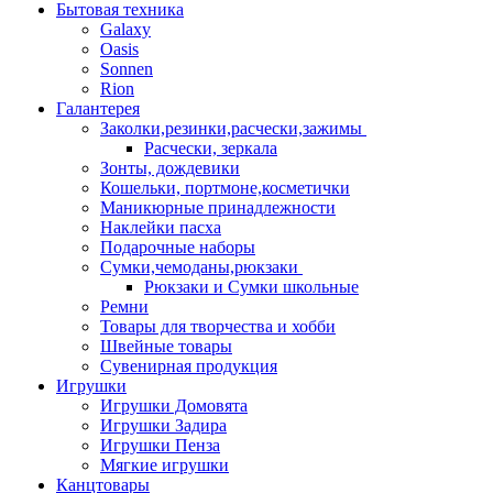
Бытовая техника
Galaxy
Oasis
Sonnen
Rion
Галантерея
Заколки,резинки,расчески,зажимы
Расчески, зеркала
Зонты, дождевики
Кошельки, портмоне,косметички
Маникюрные принадлежности
Наклейки пасха
Подарочные наборы
Сумки,чемоданы,рюкзаки
Рюкзаки и Сумки школьные
Ремни
Товары для творчества и хобби
Швейные товары
Сувенирная продукция
Игрушки
Игрушки Домовята
Игрушки Задира
Игрушки Пенза
Мягкие игрушки
Канцтовары