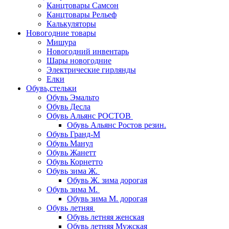
Канцтовары Самсон
Канцтовары Рельеф
Калькуляторы
Новогодние товары
Мишура
Новогодний инвентарь
Шары новогодние
Электрические гирлянды
Елки
Обувь,стельки
Обувь Эмальто
Обувь Десла
Обувь Альянс РОСТОВ
Обувь Альянс Ростов резин.
Обувь Гранд-М
Обувь Манул
Обувь Жанетт
Обувь Корнетто
Обувь зима Ж.
Обувь Ж. зима дорогая
Обувь зима М.
Обувь зима М. дорогая
Обувь летняя
Обувь летняя женская
Обувь летняя Мужская