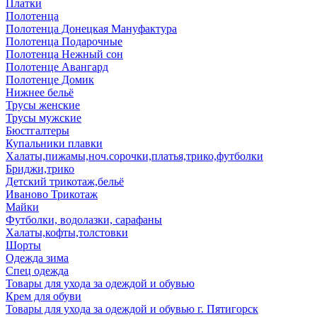
Платки
Полотенца
Полотенца Донецкая Мануфактура
Полотенца Подарочные
Полотенца Нежный сон
Полотенце Авангард
Полотенце Домик
Нижнее бельё
Трусы женские
Трусы мужские
Бюстгалтеры
Купальники плавки
Халаты,пижамы,ноч.сорочки,платья,трико,футболки
Бриджи,трико
Детский трикотаж,бельё
Иваново Трикотаж
Майки
Футболки, водолазки, сарафаны
Халаты,кофты,толстовки
Шорты
Одежда зима
Спец одежда
Товары для ухода за одеждой и обувью
Крем для обуви
Товары для ухода за одеждой и обувью г. Пятигорск