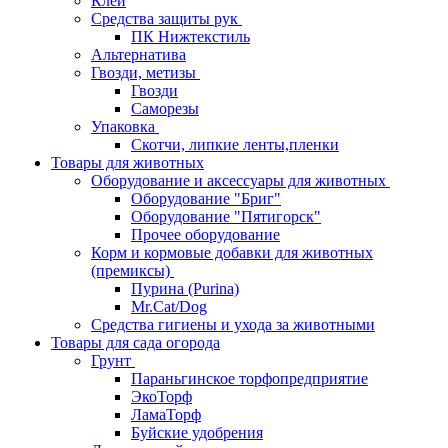
Клей
Средства защиты рук
ПК Нижтекстиль
Альтернатива
Гвозди, метизы
Гвозди
Саморезы
Упаковка
Скотчи, липкие ленты,пленки
Товары для животных
Оборудование и аксессуары для животных
Оборудование "Бриг"
Оборудование "Пятигорск"
Прочее оборудование
Корм и кормовые добавки для животных
(премиксы)
Пурина (Purina)
Mr.Cat/Dog
Средства гигиены и ухода за животными
Товары для сада огорода
Грунт
Параньгинское торфопредприятие
ЭкоТорф
ЛамаТорф
Буйские удобрения