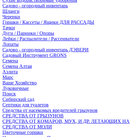
Сухие водорастворимые удобрения
Садово - огородный инвентарь
Шланги
Черенки
Горшки / Кассеты / Ящики ДЛЯ РАССАДЫ
Тачки
Дуги / Парники / Опоры
Лейки / Распылители / Рассеиватели
Лопаты
Садово - огородный инвентарь ДЭВЕРИ
Садовый Инструмент GRONS
Семена
Семена Алтая
Аэлита
Марс
Ваше Хозяйство
Луковичные
Поиск
Сибирский сад
Септики для туалетов
Средства от насекомых вредителей грызунов
СPEДСТВА ОТ ГРЫЗУНОВ
СРЕДСТВА ОТ КОМАРОВ, МУХ, И ДР. ЛЕТАЮЩИХ НА
СРЕДСТВА ОТ МОЛИ
Цветочные горшки