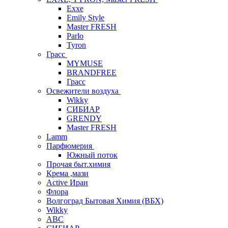
Exxe
Emily Style
Master FRESH
Parlo
Tyron
Грасс
MYMUSE
BRANDFREE
Грасс
Освежители воздуха
Wikky
СИБИАР
GRENDY
Master FRESH
Lamm
Парфюмерия
Южный поток
Прочая быт.химия
Крема ,мази
Аctive Иран
Флора
Волгоград Бытовая Химия (ВБХ)
Wikky
АВС