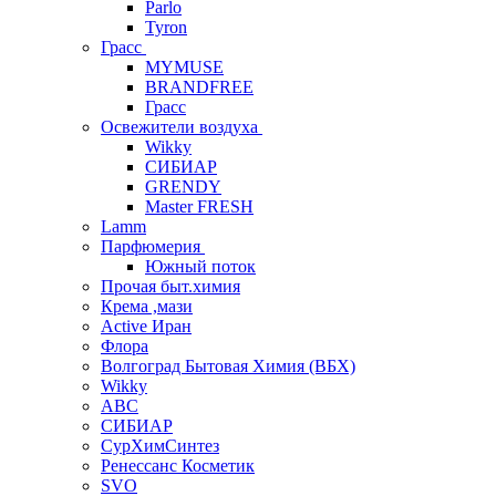
Parlo
Tyron
Грасс
MYMUSE
BRANDFREE
Грасс
Освежители воздуха
Wikky
СИБИАР
GRENDY
Master FRESH
Lamm
Парфюмерия
Южный поток
Прочая быт.химия
Крема ,мази
Аctive Иран
Флора
Волгоград Бытовая Химия (ВБХ)
Wikky
АВС
СИБИАР
СурХимСинтез
Ренессанс Косметик
SVO