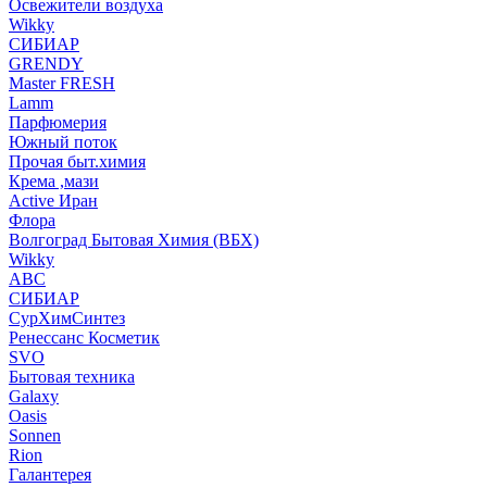
Освежители воздуха
Wikky
СИБИАР
GRENDY
Master FRESH
Lamm
Парфюмерия
Южный поток
Прочая быт.химия
Крема ,мази
Аctive Иран
Флора
Волгоград Бытовая Химия (ВБХ)
Wikky
АВС
СИБИАР
СурХимСинтез
Ренессанс Косметик
SVO
Бытовая техника
Galaxy
Oasis
Sonnen
Rion
Галантерея