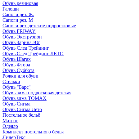
Обувь резиновая
Галоши
Сапоги рез. Ж.
Сапоги рез. М
Сапоги рез. детские,подростковые
Обувь FRIWAY
Обувь Экструзион
Обувь Зарина-Юг
Обувь След Трейдинг
Обувь След Трейдинг ЛЕТО
Обувь Шагах
Обувь Фтора
Обувь Суббота
Рожки для обуви
Стельки
Обувь "Барс"
Обувь зима подросковая детская
Обувь зима ТОМАХ
Обувь Сигма
Обувь Сигма Лето
Постельное бельё
Матрас
Одеяло
Комплект постельного белья
ЛидерТекс