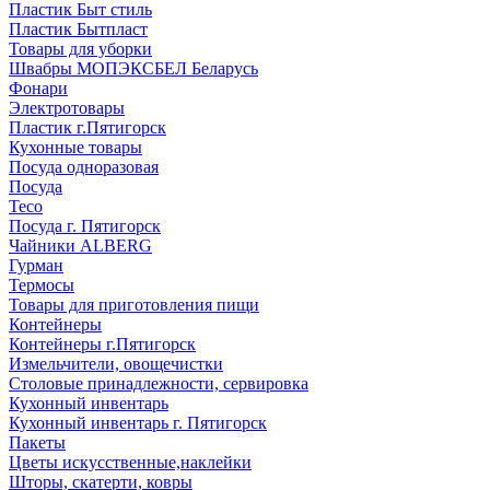
Пластик Быт стиль
Пластик Бытпласт
Товары для уборки
Швабры МОПЭКСБЕЛ Беларусь
Фонари
Электротовары
Пластик г.Пятигорск
Кухонные товары
Посуда одноразовая
Посуда
Teco
Посуда г. Пятигорск
Чайники ALBERG
Гурман
Термосы
Товары для приготовления пищи
Контейнеры
Контейнеры г.Пятигорск
Измельчители, овощечистки
Столовые принадлежности, сервировка
Кухонный инвентарь
Кухонный инвентарь г. Пятигорск
Пакеты
Цветы искусственные,наклейки
Шторы, скатерти, ковры