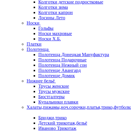
Колготки детские подростковые
Колготки зима
Колготки капрон
Лосины Лето
Носки
Гольфы
Носки махровые
Носки Х.Б.
Платки
Полотенца
Полотенца Донецкая Мануфактура
Полотенца Подарочные
Полотенца Нежный сон
Полотенце Авангард
Полотенце Домик
Нижнее бельё
Трусы женские
Трусы мужские
Бюстгалтеры
Купальники плавки
Халаты,пижамы,ноч.сорочки,платья,трико,футболк
Бриджи,трико
Детский трикотаж,бельё
Иваново Трикотаж