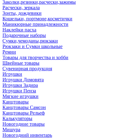
Заколки,резинки,расчески,зажимы
Расчески, зеркала
Зонты, дождевики
Кошельки, портмоне,косметички
Маникюрные принадлежности
Наклейки пасха
Подарочные наборы
Сумки,чемоданы,рюкзаки
Рюкзаки и Сумки школьные
Ремни
Товары для творчества и хобби
Швейные товары
Сувенирная продукция
Игрушки
Игрушки Домовята
Игрушки Задира
Игрушки Пенза
Мягкие игрушки
Канцтовары
Канцтовары Самсон
Канцтовары Рельеф
Калькуляторы
Новогодние товары
Мишура
Новогодний инвентарь