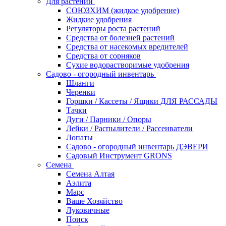
Для растений
СОЮЗХИМ (жидкое удобрение)
Жидкие удобрения
Регуляторы роста растений
Средства от болезней растений
Средства от насекомых вредителей
Средства от сорняков
Сухие водорастворимые удобрения
Садово - огородный инвентарь
Шланги
Черенки
Горшки / Кассеты / Ящики ДЛЯ РАССАДЫ
Тачки
Дуги / Парники / Опоры
Лейки / Распылители / Рассеиватели
Лопаты
Садово - огородный инвентарь ДЭВЕРИ
Садовый Инструмент GRONS
Семена
Семена Алтая
Аэлита
Марс
Ваше Хозяйство
Луковичные
Поиск