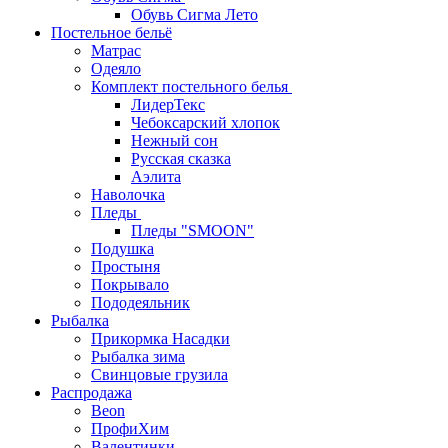
Обувь Сигма Лето
Постельное бельё
Матрас
Одеяло
Комплект постельного белья
ЛидерТекс
Чебоксарский хлопок
Нежный сон
Русская сказка
Аэлита
Наволочка
Пледы
Пледы "SMOON"
Подушка
Простыня
Покрывало
Пододеяльник
Рыбалка
Прикормка Насадки
Рыбалка зима
Свинцовые грузила
Распродажа
Beon
ПрофиХим
Валентинки