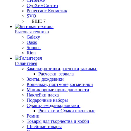
СИБИАР
СурХимСинтез
Ренессанс Косметик
SVO
+ ЕЩЕ 7
Бытовая техника
Galaxy
Oasis
Sonnen
Rion
Галантерея
Заколки,резинки,расчески,зажимы
Расчески, зеркала
Зонты, дождевики
Кошельки, портмоне,косметички
Маникюрные принадлежности
Наклейки пасха
Подарочные наборы
Сумки,чемоданы,рюкзаки
Рюкзаки и Сумки школьные
Ремни
Товары для творчества и хобби
Швейные товары