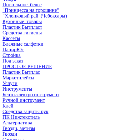
Постельное_белье
"Принцесса на горошине"
"Хлопковый рай"(Чебоксары)
Кухонные_товары
Пластик Бытпласт
Средства гигиены
Кассеты
Влажные салфетки
ПапирЮг
Стройка
Под заказ
ПРОСТОЕ РЕШЕНИЕ
Пластик Бытплас
Маркетплейсы
Услуги
Инструменты
Бензо-электро инструмент
Ручной инструмент
Клей
Средства защиты рук
ПК Нижтекстиль
Альтернатива
Гвозди, метизы
Гвозди
Саморезы