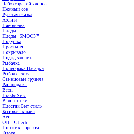
Чебоксарский хлопок
Нежный сон
Русская сказка
Аэлита
Наволочка
Пледы
Пледы "SMOON"
Подушка
Простыня
Покрывало
Пододеяльник
Рыбалка
Прикормка Насадки
Рыбалка зима
Свинцовые грузила
Распродажа
Beon
ПрофиХим
Валентинки
Пластик Быт стиль
Бытовая_химия
Ave
ОПТ-СНАБ
Позитив Парфюм
Флора