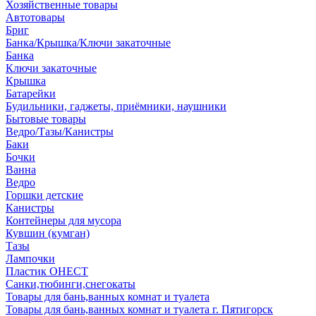
Хозяйственные товары
Автотовары
Бриг
Банка/Крышка/Ключи закаточные
Банка
Ключи закаточные
Крышка
Батарейки
Будильники, гаджеты, приёмники, наушники
Бытовые товары
Ведро/Тазы/Канистры
Баки
Бочки
Ванна
Ведро
Горшки детские
Канистры
Контейнеры для мусора
Кувшин (кумган)
Тазы
Лампочки
Пластик ОНЕСТ
Санки,тюбинги,снегокаты
Товары для бань,ванных комнат и туалета
Товары для бань,ванных комнат и туалета г. Пятигорск