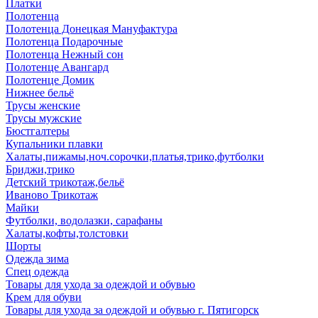
Платки
Полотенца
Полотенца Донецкая Мануфактура
Полотенца Подарочные
Полотенца Нежный сон
Полотенце Авангард
Полотенце Домик
Нижнее бельё
Трусы женские
Трусы мужские
Бюстгалтеры
Купальники плавки
Халаты,пижамы,ноч.сорочки,платья,трико,футболки
Бриджи,трико
Детский трикотаж,бельё
Иваново Трикотаж
Майки
Футболки, водолазки, сарафаны
Халаты,кофты,толстовки
Шорты
Одежда зима
Спец одежда
Товары для ухода за одеждой и обувью
Крем для обуви
Товары для ухода за одеждой и обувью г. Пятигорск