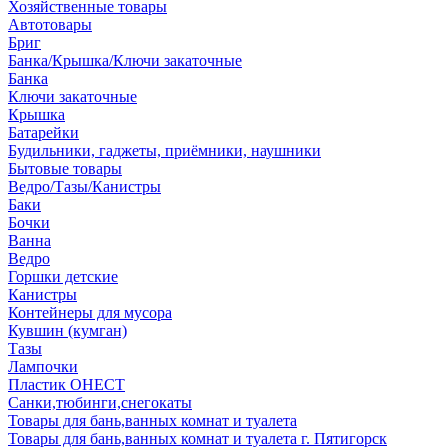
Хозяйственные товары
Автотовары
Бриг
Банка/Крышка/Ключи закаточные
Банка
Ключи закаточные
Крышка
Батарейки
Будильники, гаджеты, приёмники, наушники
Бытовые товары
Ведро/Тазы/Канистры
Баки
Бочки
Ванна
Ведро
Горшки детские
Канистры
Контейнеры для мусора
Кувшин (кумган)
Тазы
Лампочки
Пластик ОНЕСТ
Санки,тюбинги,снегокаты
Товары для бань,ванных комнат и туалета
Товары для бань,ванных комнат и туалета г. Пятигорск