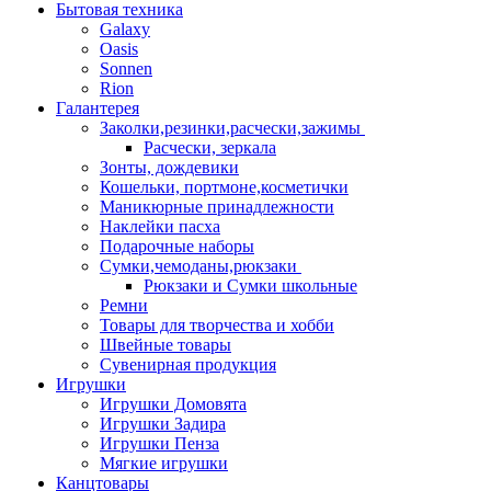
Бытовая техника
Galaxy
Oasis
Sonnen
Rion
Галантерея
Заколки,резинки,расчески,зажимы
Расчески, зеркала
Зонты, дождевики
Кошельки, портмоне,косметички
Маникюрные принадлежности
Наклейки пасха
Подарочные наборы
Сумки,чемоданы,рюкзаки
Рюкзаки и Сумки школьные
Ремни
Товары для творчества и хобби
Швейные товары
Сувенирная продукция
Игрушки
Игрушки Домовята
Игрушки Задира
Игрушки Пенза
Мягкие игрушки
Канцтовары