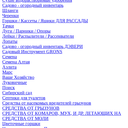
Сухие водорастворимые удобрения
Садово - огородный инвентарь
Шланги
Черенки
Горшки / Кассеты / Ящики ДЛЯ РАССАДЫ
Тачки
Дуги / Парники / Опоры
Лейки / Распылители / Рассеиватели
Лопаты
Садово - огородный инвентарь ДЭВЕРИ
Садовый Инструмент GRONS
Семена
Семена Алтая
Аэлита
Марс
Ваше Хозяйство
Луковичные
Поиск
Сибирский сад
Септики для туалетов
Средства от насекомых вредителей грызунов
СPEДСТВА ОТ ГРЫЗУНОВ
СРЕДСТВА ОТ КОМАРОВ, МУХ, И ДР. ЛЕТАЮЩИХ НА
СРЕДСТВА ОТ МОЛИ
Цветочные горшки