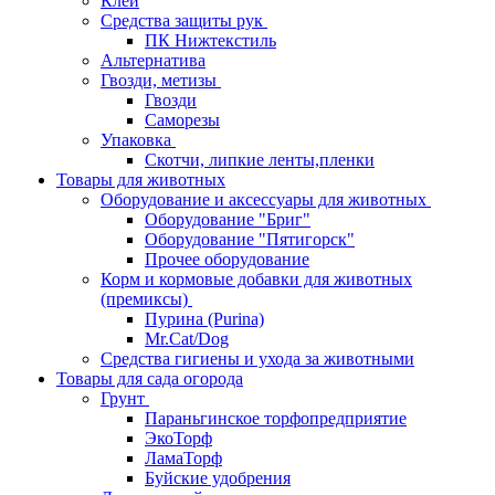
Клей
Средства защиты рук
ПК Нижтекстиль
Альтернатива
Гвозди, метизы
Гвозди
Саморезы
Упаковка
Скотчи, липкие ленты,пленки
Товары для животных
Оборудование и аксессуары для животных
Оборудование "Бриг"
Оборудование "Пятигорск"
Прочее оборудование
Корм и кормовые добавки для животных
(премиксы)
Пурина (Purina)
Mr.Cat/Dog
Средства гигиены и ухода за животными
Товары для сада огорода
Грунт
Параньгинское торфопредприятие
ЭкоТорф
ЛамаТорф
Буйские удобрения