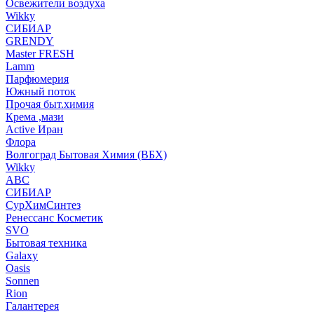
Освежители воздуха
Wikky
СИБИАР
GRENDY
Master FRESH
Lamm
Парфюмерия
Южный поток
Прочая быт.химия
Крема ,мази
Аctive Иран
Флора
Волгоград Бытовая Химия (ВБХ)
Wikky
АВС
СИБИАР
СурХимСинтез
Ренессанс Косметик
SVO
Бытовая техника
Galaxy
Oasis
Sonnen
Rion
Галантерея