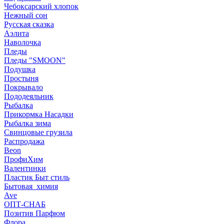
Чебоксарский хлопок
Нежный сон
Русская сказка
Аэлита
Наволочка
Пледы
Пледы "SMOON"
Подушка
Простыня
Покрывало
Пододеяльник
Рыбалка
Прикормка Насадки
Рыбалка зима
Свинцовые грузила
Распродажа
Beon
ПрофиХим
Валентинки
Пластик Быт стиль
Бытовая_химия
Ave
ОПТ-СНАБ
Позитив Парфюм
Флора