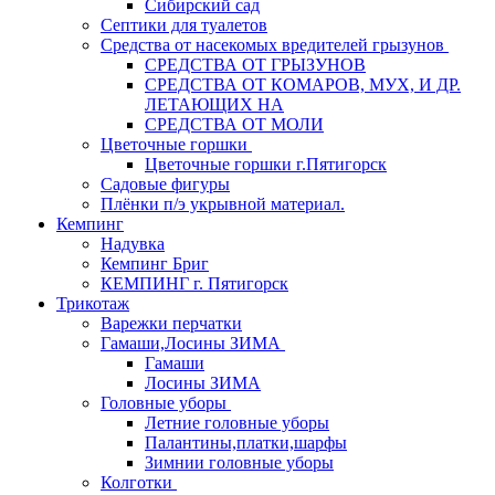
Сибирский сад
Септики для туалетов
Средства от насекомых вредителей грызунов
СPEДСТВА ОТ ГРЫЗУНОВ
СРЕДСТВА ОТ КОМАРОВ, МУХ, И ДР.
ЛЕТАЮЩИХ НА
СРЕДСТВА ОТ МОЛИ
Цветочные горшки
Цветочные горшки г.Пятигорск
Садовые фигуры
Плёнки п/э укрывной материал.
Кемпинг
Надувка
Кемпинг Бриг
КЕМПИНГ г. Пятигорск
Трикотаж
Варежки перчатки
Гамаши,Лосины ЗИМА
Гамаши
Лосины ЗИМА
Головные уборы
Летние головные уборы
Палантины,платки,шарфы
Зимнии головные уборы
Колготки