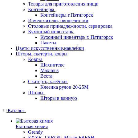
Товары для приготовления пищи
Контейнеры
Контейнеры г.Пятигорск
Измельчители, овощечистки
Столовые принадлежности, сервировка
Кухонный инвентарь
Кухонный инвентарь г. Пятигорск
Пакеты
Цветы искусственные,наклейки
Шторы, скатерти, ковры
Ковры
Шахинтекс
Maximus
Веста
Скатерть, клеёнки
Клеенка рулон 20-25М
Шторы
Шторы в ванную
Каталог
Бытовая химия
Grendy
EXXE, TYRON, Master FRESH