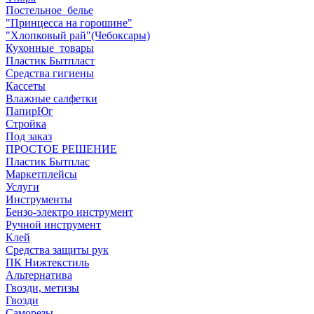
Постельное_белье
"Принцесса на горошине"
"Хлопковый рай"(Чебоксары)
Кухонные_товары
Пластик Бытпласт
Средства гигиены
Кассеты
Влажные салфетки
ПапирЮг
Стройка
Под заказ
ПРОСТОЕ РЕШЕНИЕ
Пластик Бытплас
Маркетплейсы
Услуги
Инструменты
Бензо-электро инструмент
Ручной инструмент
Клей
Средства защиты рук
ПК Нижтекстиль
Альтернатива
Гвозди, метизы
Гвозди
Саморезы