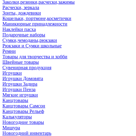
Заколки,резинки,расчески,зажимы
Расчески, зеркала
Зонты, дождевики
Кошельки, портмоне,косметички
Маникюрные принадлежности
Наклейки пасха
Подарочные наборы
Сумки,чемоданы,рюкзаки
Рюкзаки и Сумки школьные
Ремни
Товары для творчества и хобби
Швейные товары
Сувенирная продукция
Игрушки
Игрушки Домовята
Игрушки Задира
Игрушки Пенза
Мягкие игрушки
Канцтовары
Канцтовары Самсон
Канцтовары Рельеф
Калькуляторы
Новогодние товары
Мишура
Новогодний инвентарь