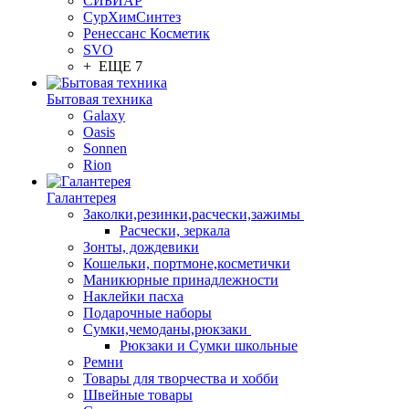
СИБИАР
СурХимСинтез
Ренессанс Косметик
SVO
+ ЕЩЕ 7
Бытовая техника
Galaxy
Oasis
Sonnen
Rion
Галантерея
Заколки,резинки,расчески,зажимы
Расчески, зеркала
Зонты, дождевики
Кошельки, портмоне,косметички
Маникюрные принадлежности
Наклейки пасха
Подарочные наборы
Сумки,чемоданы,рюкзаки
Рюкзаки и Сумки школьные
Ремни
Товары для творчества и хобби
Швейные товары