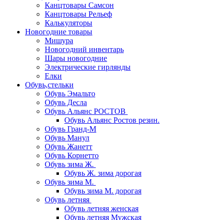
Канцтовары Самсон
Канцтовары Рельеф
Калькуляторы
Новогодние товары
Мишура
Новогодний инвентарь
Шары новогодние
Электрические гирлянды
Елки
Обувь,стельки
Обувь Эмальто
Обувь Десла
Обувь Альянс РОСТОВ
Обувь Альянс Ростов резин.
Обувь Гранд-М
Обувь Манул
Обувь Жанетт
Обувь Корнетто
Обувь зима Ж.
Обувь Ж. зима дорогая
Обувь зима М.
Обувь зима М. дорогая
Обувь летняя
Обувь летняя женская
Обувь летняя Мужская