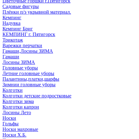
Цветочные горшки г.Пятигорск
Садовые фигуры
Плёнки п/э укрывной материал.
Кемпинг
Надувка
Кемпинг Бриг
КЕМПИНГ г. Пятигорск
Трикотаж
Варежки перчатки
Гамаши,Лосины ЗИМА
Гамаши
Лосины ЗИМА
Головные уборы
Летние головные уборы
Палантины,платки,шарфы
Зимнии головные уборы
Колготки
Колготки детские подростковые
Колготки зима
Колготки капрон
Лосины Лето
Носки
Гольфы
Носки махровые
Носки Х.Б.