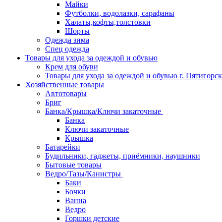
Майки
Футболки, водолазки, сарафаны
Халаты,кофты,толстовки
Шорты
Одежда зима
Спец одежда
Товары для ухода за одеждой и обувью
Крем для обуви
Товары для ухода за одеждой и обувью г. Пятигорск
Хозяйственные товары
Автотовары
Бриг
Банка/Крышка/Ключи закаточные
Банка
Ключи закаточные
Крышка
Батарейки
Будильники, гаджеты, приёмники, наушники
Бытовые товары
Ведро/Тазы/Канистры
Баки
Бочки
Ванна
Ведро
Горшки детские