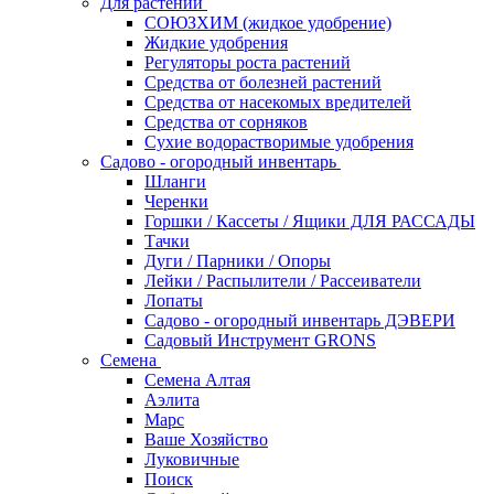
Для растений
СОЮЗХИМ (жидкое удобрение)
Жидкие удобрения
Регуляторы роста растений
Средства от болезней растений
Средства от насекомых вредителей
Средства от сорняков
Сухие водорастворимые удобрения
Садово - огородный инвентарь
Шланги
Черенки
Горшки / Кассеты / Ящики ДЛЯ РАССАДЫ
Тачки
Дуги / Парники / Опоры
Лейки / Распылители / Рассеиватели
Лопаты
Садово - огородный инвентарь ДЭВЕРИ
Садовый Инструмент GRONS
Семена
Семена Алтая
Аэлита
Марс
Ваше Хозяйство
Луковичные
Поиск