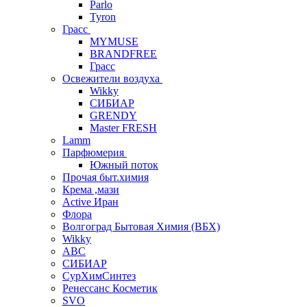
Parlo
Tyron
Грасс
MYMUSE
BRANDFREE
Грасс
Освежители воздуха
Wikky
СИБИАР
GRENDY
Master FRESH
Lamm
Парфюмерия
Южный поток
Прочая быт.химия
Крема ,мази
Аctive Иран
Флора
Волгоград Бытовая Химия (ВБХ)
Wikky
АВС
СИБИАР
СурХимСинтез
Ренессанс Косметик
SVO