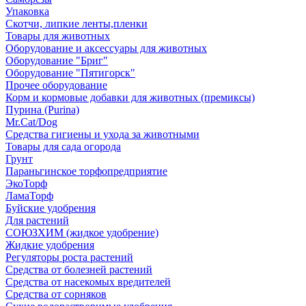
Упаковка
Скотчи, липкие ленты,пленки
Товары для животных
Оборудование и аксессуары для животных
Оборудование "Бриг"
Оборудование "Пятигорск"
Прочее оборудование
Корм и кормовые добавки для животных (премиксы)
Пурина (Purina)
Mr.Cat/Dog
Средства гигиены и ухода за животными
Товары для сада огорода
Грунт
Параньгинское торфопредприятие
ЭкоТорф
ЛамаТорф
Буйские удобрения
Для растений
СОЮЗХИМ (жидкое удобрение)
Жидкие удобрения
Регуляторы роста растений
Средства от болезней растений
Средства от насекомых вредителей
Средства от сорняков