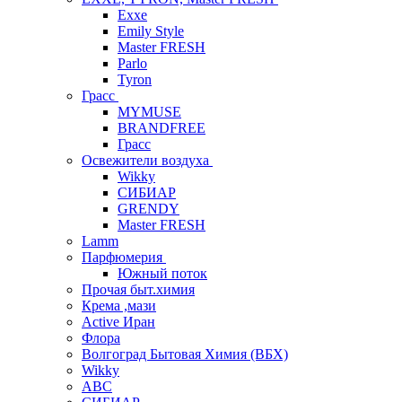
Exxe
Emily Style
Master FRESH
Parlo
Tyron
Грасс
MYMUSE
BRANDFREE
Грасс
Освежители воздуха
Wikky
СИБИАР
GRENDY
Master FRESH
Lamm
Парфюмерия
Южный поток
Прочая быт.химия
Крема ,мази
Аctive Иран
Флора
Волгоград Бытовая Химия (ВБХ)
Wikky
АВС