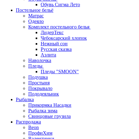
Обувь Сигма Лето
Постельное бельё
Матрас
Одеяло
Комплект постельного белья
ЛидерТекс
Чебоксарский хлопок
Нежный сон
Русская сказка
Аэлита
Наволочка
Пледы
Пледы "SMOON"
Подушка
Простыня
Покрывало
Пододеяльник
Рыбалка
Прикормка Насадки
Рыбалка зима
Свинцовые грузила
Распродажа
Beon
ПрофиХим
Валентинки