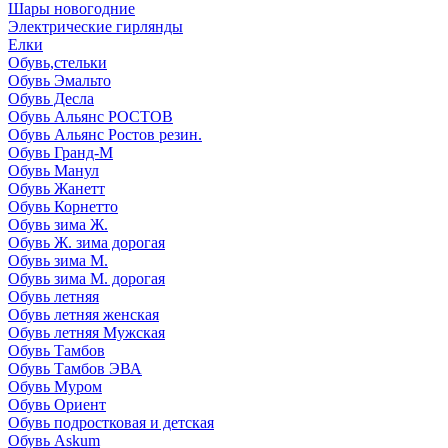
Шары новогодние
Электрические гирлянды
Елки
Обувь,стельки
Обувь Эмальто
Обувь Десла
Обувь Альянс РОСТОВ
Обувь Альянс Ростов резин.
Обувь Гранд-М
Обувь Манул
Обувь Жанетт
Обувь Корнетто
Обувь зима Ж.
Обувь Ж. зима дорогая
Обувь зима М.
Обувь зима М. дорогая
Обувь летняя
Обувь летняя женская
Обувь летняя Мужская
Обувь Тамбов
Обувь Тамбов ЭВА
Обувь Муром
Обувь Ориент
Обувь подростковая и детская
Обувь Askum