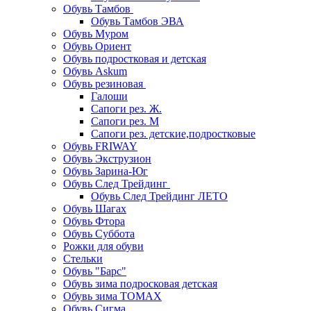
Обувь Тамбов
Обувь Тамбов ЭВА
Обувь Муром
Обувь Ориент
Обувь подростковая и детская
Обувь Askum
Обувь резиновая
Галоши
Сапоги рез. Ж.
Сапоги рез. М
Сапоги рез. детские,подростковые
Обувь FRIWAY
Обувь Экструзион
Обувь Зарина-Юг
Обувь След Трейдинг
Обувь След Трейдинг ЛЕТО
Обувь Шагах
Обувь Фтора
Обувь Суббота
Рожки для обуви
Стельки
Обувь "Барс"
Обувь зима подросковая детская
Обувь зима ТОМАХ
Обувь Сигма