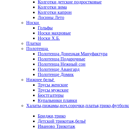
Колготки детские подростковые
Колготки зима
Колготки капрон
Лосины Лето
Носки
Гольфы
Носки махровые
Носки Х.Б.
Платки
Полотенца
Полотенца Донецкая Мануфактура
Полотенца Подарочные
Полотенца Нежный сон
Полотенце Авангард
Полотенце Домик
Нижнее бельё
Трусы женские
Трусы мужские
Бюстгалтеры
Купальники плавки
Халаты,пижамы,ноч.сорочки,платья,трико,футболк
Бриджи,трико
Детский трикотаж,бельё
Иваново Трикотаж