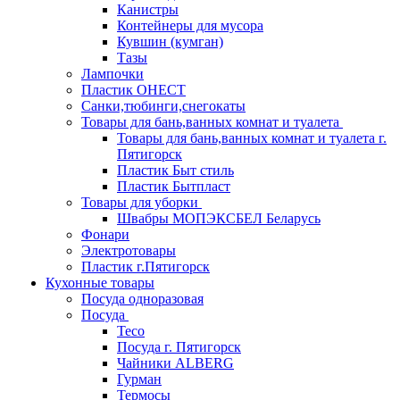
Канистры
Контейнеры для мусора
Кувшин (кумган)
Тазы
Лампочки
Пластик ОНЕСТ
Санки,тюбинги,снегокаты
Товары для бань,ванных комнат и туалета
Товары для бань,ванных комнат и туалета г.
Пятигорск
Пластик Быт стиль
Пластик Бытпласт
Товары для уборки
Швабры МОПЭКСБЕЛ Беларусь
Фонари
Электротовары
Пластик г.Пятигорск
Кухонные товары
Посуда одноразовая
Посуда
Teco
Посуда г. Пятигорск
Чайники ALBERG
Гурман
Термосы