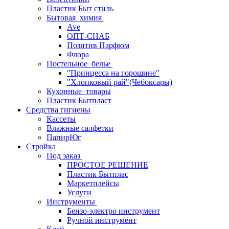
Пластик Быт стиль
Бытовая_химия
Ave
ОПТ-СНАБ
Позитив Парфюм
Флора
Постельное_белье
"Принцесса на горошине"
"Хлопковый рай"(Чебоксары)
Кухонные_товары
Пластик Бытпласт
Средства гигиены
Кассеты
Влажные салфетки
ПапирЮг
Стройка
Под заказ
ПРОСТОЕ РЕШЕНИЕ
Пластик Бытплас
Маркетплейсы
Услуги
Инструменты
Бензо-электро инструмент
Ручной инструмент