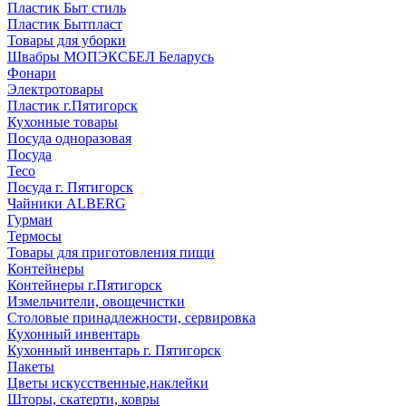
Пластик Быт стиль
Пластик Бытпласт
Товары для уборки
Швабры МОПЭКСБЕЛ Беларусь
Фонари
Электротовары
Пластик г.Пятигорск
Кухонные товары
Посуда одноразовая
Посуда
Teco
Посуда г. Пятигорск
Чайники ALBERG
Гурман
Термосы
Товары для приготовления пищи
Контейнеры
Контейнеры г.Пятигорск
Измельчители, овощечистки
Столовые принадлежности, сервировка
Кухонный инвентарь
Кухонный инвентарь г. Пятигорск
Пакеты
Цветы искусственные,наклейки
Шторы, скатерти, ковры